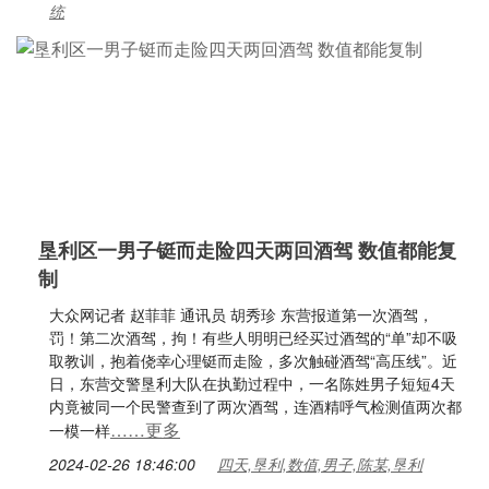
统
垦利区一男子铤而走险四天两回酒驾 数值都能复
制
大众网记者 赵菲菲 通讯员 胡秀珍 东营报道第一次酒驾，
罚！第二次酒驾，拘！有些人明明已经买过酒驾的“单”却不吸
取教训，抱着侥幸心理铤而走险，多次触碰酒驾“高压线”。近
日，东营交警垦利大队在执勤过程中，一名陈姓男子短短4天
内竟被同一个民警查到了两次酒驾，连酒精呼气检测值两次都
……更多
一模一样
2024-02-26 18:46:00
四天,垦利,数值,男子,陈某,垦利