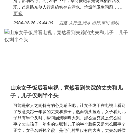
滑，影响出行。2月25日下午，华商报记者走访凤栖西路发
……
现，该道路东侧人行道确实存在污水、垃圾等卫生问题
更多
2024-02-26 19:44:00
西路,人行道,污水,出行,市民,影响
山东女子饭后看电视，竟然看到失踪的丈夫和儿
子，儿子仅剩半个头
可能是家人之间特有的心灵感应吧，让女子终于在电视上看到
了故意失踪一年多的丈夫和孩子，然而镜头拉近，女子看到儿
子只有半个头时，瞬间崩溃嚎啕大哭。那么这究竟是怎么回
事？丈夫孩子一年多的失联和儿子的半个脑袋又是怎么回事？
正文：女子名叫孙全霞，是他们村里仅有的大夫，丈夫名叫侯