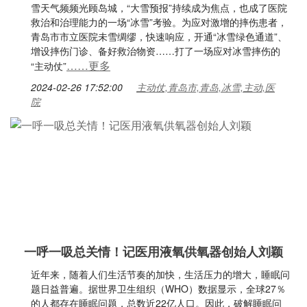
雪天气频频光顾岛城，“大雪预报”持续成为焦点，也成了医院
救治和治理能力的一场“冰雪”考验。为应对激增的摔伤患者，
青岛市市立医院未雪绸缪，快速响应，开通“冰雪绿色通道”、
增设摔伤门诊、备好救治物资……打了一场应对冰雪摔伤的
……更多
“主动仗”
2024-02-26 17:52:00
主动仗,青岛市,青岛,冰雪,主动,医
院
一呼一吸总关情！记医用液氧供氧器创始人刘颖
近年来，随着人们生活节奏的加快，生活压力的增大，睡眠问
题日益普遍。据世界卫生组织（WHO）数据显示，全球27％
的人都存在睡眠问题，总数近22亿人口。因此，破解睡眠问