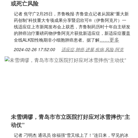
或死亡风险
记者 焦守广2月25日，齐鲁晚报·齐鲁壹点记者从国家“重大新
药创制”科技重大专项成果分享暨启欣可®（伊鲁阿克片）一
线适应症上市新闻发布会上获悉，齐鲁制药历时十年自主研发
的肺癌治疗重磅药物伊鲁阿克片获批新适应症，新适应症覆盖
……更多
全线ALK阳性晚期非小细胞肺癌患者。据了解
2024-02-26 17:52:00
适应症,肺癌,进展,疾病,风险,阿克
未雪绸缪，青岛市市立医院打好应对冰雪摔伤“主
动仗”
记者 刁明杰 通讯员 徐福强“雪又续上了！”连日来，罕见的冰