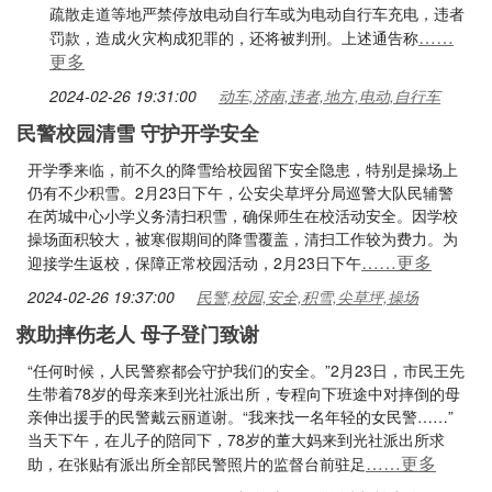
疏散走道等地严禁停放电动自行车或为电动自行车充电，违者
……
罚款，造成火灾构成犯罪的，还将被判刑。上述通告称
更多
2024-02-26 19:31:00
动车,济南,违者,地方,电动,自行车
民警校园清雪 守护开学安全
开学季来临，前不久的降雪给校园留下安全隐患，特别是操场上
仍有不少积雪。2月23日下午，公安尖草坪分局巡警大队民辅警
在芮城中心小学义务清扫积雪，确保师生在校活动安全。因学校
操场面积较大，被寒假期间的降雪覆盖，清扫工作较为费力。为
……更多
迎接学生返校，保障正常校园活动，2月23日下午
2024-02-26 19:37:00
民警,校园,安全,积雪,尖草坪,操场
救助摔伤老人 母子登门致谢
“任何时候，人民警察都会守护我们的安全。”2月23日，市民王先
生带着78岁的母亲来到光社派出所，专程向下班途中对摔倒的母
亲伸出援手的民警戴云丽道谢。“我来找一名年轻的女民警……”
当天下午，在儿子的陪同下，78岁的董大妈来到光社派出所求
……更多
助，在张贴有派出所全部民警照片的监督台前驻足