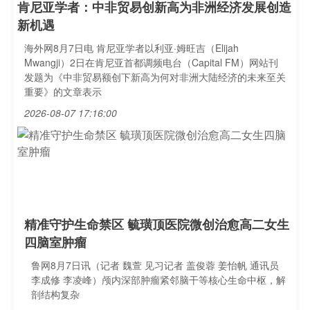
肯尼亚学者：中非贸易创新高为非洲经济发展创造
新机遇
海外网8月7日电 肯尼亚学者以利亚·姆旺吉（Elijah
Mwangji）2日在肯尼亚首都调频电台（Capital FM）网站刊
发题为《中非贸易额创下新高为何对非洲大陆经济的未来至关
重要》的文章表示
2026-08-07 17:16:00
精准守护生命禁区 毓璜顶医院微创治愈高二女生
四脑室肿瘤
鲁网8月7日讯（记者 魏萱 见习记者 盖俊蓉 姜怡帆 通讯员
李成修 李凌峰）颅内深部肿瘤紧邻脑干等核心生命中枢，解
剖结构复杂