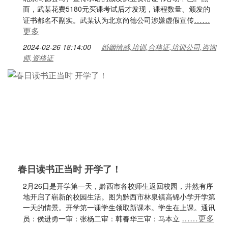
而，武某花费5180元买课考试后才发现，课程数量、颁发的
……
证书都名不副实。武某认为北京尚德公司涉嫌虚假宣传
更多
2024-02-26 18:14:00
婚姻情感,培训,合格证,培训公司,咨询
师,资格证
春日读书正当时 开学了！
2月26日是开学第一天，黔西市各校师生返回校园，井然有序
地开启了崭新的校园生活。图为黔西市林泉镇高锦小学开学第
一天的情景。开学第一课学生领取新课本。学生在上课。通讯
……更多
员：侯进勇一审：张杨二审：韩春华三审：马本立