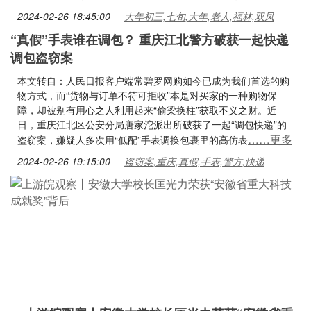
2024-02-26 18:45:00
大年初三,七旬,大年,老人,福林,双凤
“真假”手表谁在调包？ 重庆江北警方破获一起快递
调包盗窃案
本文转自：人民日报客户端常碧罗网购如今已成为我们首选的购
物方式，而“货物与订单不符可拒收”本是对买家的一种购物保
障，却被别有用心之人利用起来“偷梁换柱”获取不义之财。近
日，重庆江北区公安分局唐家沱派出所破获了一起“调包快递”的
……更多
盗窃案，嫌疑人多次用“低配”手表调换包裹里的高仿表
2024-02-26 19:15:00
盗窃案,重庆,真假,手表,警方,快递