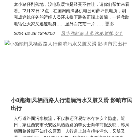
窝小猪仔刚落地，没电取暖怕是经受不住哇，请你们帮忙来看
看。”2月22日13点，在国网南漳县供电公司薛坪供电所，刚
完成巡线任务的运维人员还未换下装备正端上饭碗，一通救助
……更多
电话让大家又迅速动身……屋外白茫茫一片
2024-02-26 19:40:00
风斗,张晓东,人员,冰凌,巡线,安全
小8跑街|凤栖西路人行道淌污水又脏又滑 影响市民
出行
人行道路面污水横流，不仅脏还容易结冰存在安全隐患。近
日，家住西安市长安区凤栖西路的李女士向华商报反映，称凤
栖西路近期不知什么原因，人行道上总有很多污水，又脏又