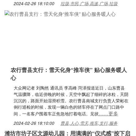
2024-02-26 18:10:00
垃圾,市民,广场,高速,广场,垃圾
农行曹县支行：雪天化身“推车侠” 贴心服务暖人
心
大众网记者 刘陶然 通讯员 李高峰 菏泽报道近日，山东曹县
气温骤降，临近傍晚的时候，天空中飘起了细碎的冰粒，天阴
沉沉的，路面开始湿滑积雪。农行曹县南城支行负责人荣彬在
例行巡检的时候，发现一辆白色的轿车停在了网点门口路中
……更多
间，一名客户围着车正焦急地打着电话。见状
2024-02-26 18:10:00
曹县,人心,雪天,推车,支行,服务
潍坊市坊子区文源幼儿园：用满满的“仪式感”按下启