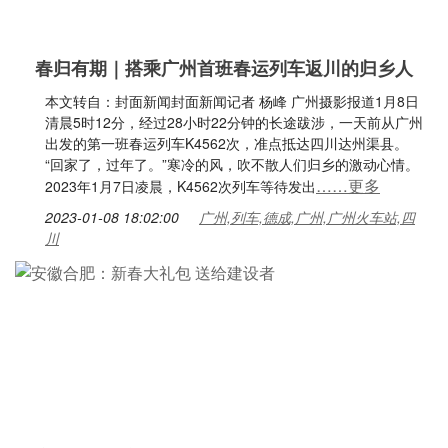
春归有期｜搭乘广州首班春运列车返川的归乡人
本文转自：封面新闻封面新闻记者 杨峰 广州摄影报道1月8日
清晨5时12分，经过28小时22分钟的长途跋涉，一天前从广州
出发的第一班春运列车K4562次，准点抵达四川达州渠县。
“回家了，过年了。”寒冷的风，吹不散人们归乡的激动心情。
……更多
2023年1月7日凌晨，K4562次列车等待发出
2023-01-08 18:02:00
广州,列车,德成,广州,广州火车站,四
川