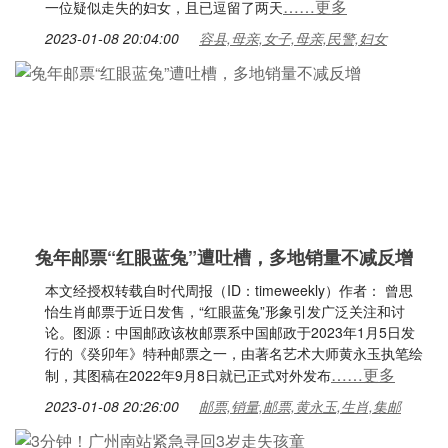
……更多
一位疑似走失的妇女，且已逗留了两天
2023-01-08 20:04:00
容县,母亲,女子,母亲,民警,妇女
兔年邮票“红眼蓝兔”遭吐槽，多地销量不减反增
本文经授权转载自时代周报（ID：timeweekly）作者： 曾思
怡生肖邮票于近日发售，“红眼蓝兔”形象引发广泛关注和讨
论。图源：中国邮政该枚邮票系中国邮政于2023年1月5日发
行的《癸卯年》特种邮票之一，由著名艺术大师黄永玉执笔绘
……更多
制，其图稿在2022年9月8日就已正式对外发布
2023-01-08 20:26:00
邮票,销量,邮票,黄永玉,生肖,集邮