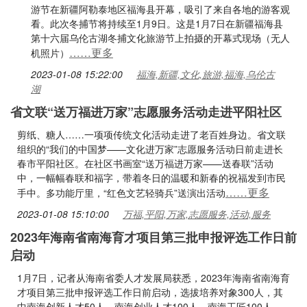
游节在新疆阿勒泰地区福海县开幕，吸引了来自各地的游客观
看。此次冬捕节将持续至1月9日。这是1月7日在新疆福海县
第十六届乌伦古湖冬捕文化旅游节上拍摄的开幕式现场（无人
……更多
机照片）
2023-01-08 15:22:00
福海,新疆,文化,旅游,福海,乌伦古
湖
省文联“送万福进万家”志愿服务活动走进平阳社区
剪纸、糖人……一项项传统文化活动走进了老百姓身边。省文联
组织的“我们的中国梦——文化进万家”志愿服务活动日前走进长
春市平阳社区。在社区书画室“送万福进万家——送春联”活动
中，一幅幅春联和福字，带着冬日的温暖和新春的祝福发到市民
……更多
手中。多功能厅里，“红色文艺轻骑兵”送演出活动
2023-01-08 15:10:00
万福,平阳,万家,志愿服务,活动,服务
2023年海南省南海育才项目第三批申报评选工作日前
启动
1月7日，记者从海南省委人才发展局获悉，2023年海南省南海育
才项目第三批申报评选工作日前启动，选拔培养对象300人，其
中南海创新人才50人，南海创业人才100人，南海工匠100人，