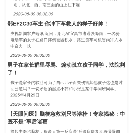
雨，从北、西、南三面的山上往下灌
2026-08-09 08:02:00
鄂EF2C30车主 你冲下车救人的样子好帅！
央视新闻客户端讯 近日，湖北省宜昌市遭遇强降雨，一名骑
电动车的女子在路口摔倒被困积水，路过货车司机冒雨冲入水
中奋力一扶
2026-08-09 08:02:00
男子在家长群里辱骂、煽动孤立孩子同学，法院判
了！
孩子是家长的软肋可为了自己儿子而去伤害其他孩子这也是讨
回公道吗？一切矛盾的起点小韩和小张是某中学同班同学。
2025年4月29日
2026-08-09 08:02:00
【天眼问医】脑梗急救别只等溶栓！专家揭秘：中
医不是“事后诸葛
提起中医治脑梗，很多人第一反应是“后遗症康复期再慢慢调