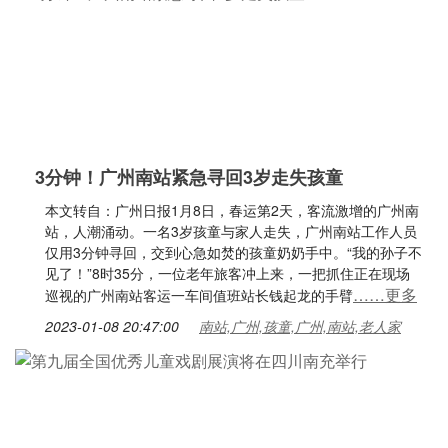
3分钟！广州南站紧急寻回3岁走失孩童
本文转自：广州日报1月8日，春运第2天，客流激增的广州南
站，人潮涌动。一名3岁孩童与家人走失，广州南站工作人员
仅用3分钟寻回，交到心急如焚的孩童奶奶手中。“我的孙子不
见了！”8时35分，一位老年旅客冲上来，一把抓住正在现场
……更多
巡视的广州南站客运一车间值班站长钱起龙的手臂
2023-01-08 20:47:00
南站,广州,孩童,广州,南站,老人家