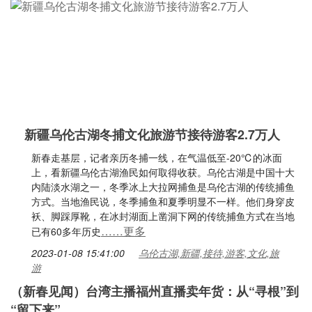
新疆乌伦古湖冬捕文化旅游节接待游客2.7万人
新春走基层，记者亲历冬捕一线，在气温低至-20℃的冰面
上，看新疆乌伦古湖渔民如何取得收获。乌伦古湖是中国十大
内陆淡水湖之一，冬季冰上大拉网捕鱼是乌伦古湖的传统捕鱼
方式。当地渔民说，冬季捕鱼和夏季明显不一样。他们身穿皮
袄、脚踩厚靴，在冰封湖面上凿洞下网的传统捕鱼方式在当地
……更多
已有60多年历史
2023-01-08 15:41:00
乌伦古湖,新疆,接待,游客,文化,旅
游
（新春见闻）台湾主播福州直播卖年货：从“寻根”到
“留下来”