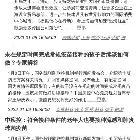
开局之年，上海进一步支持龙头企业扩大国外市场份额；进一
步放大进博会溢出效应，让参展商变投资商，让更多企业在上
海设立贸易总部；进一步加快建设具有世界影响力的国际消费
中心城市。《提振信心在行动》 看上海如何加速“出海优品”，
……更多
鼓励更多跨国公司落“沪”。
2023-01-08 16:59:00
跨国公司,上海,信心,行动,公司,进
一
未在规定时间完成常规疫苗接种的孩子后续该如何
做？专家解答
1月8日下午，国务院联防联控机制举行新闻发布会，介绍第十版
防控方案有关情况，并回答媒体提问。发布会上，有记者提问，
因为疫情等原因影响，有的孩子没有在规定的时间完成常规疫苗
的接种，应该如何做好后续接种？中国疾控中心免疫规划首席专
……更多
家王华庆表示，疫苗要想发挥更好的作用
2023-01-08 16:59:00
专家解答,疫苗,常规,解答,孩子,时间
中疾控：符合接种条件的老年人也要接种流感和肺炎
球菌疫苗
1月8日下午，国务院联防联控机制举行新闻发布会，介绍第十版