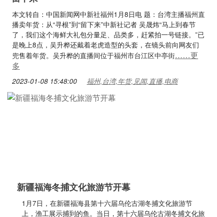
本文转自：中国新闻网中新社福州1月8日电 题：台湾主播福州直
播卖年货：从“寻根”到“留下来”中新社记者 吴晟炜“马上到春节
了，我们这个海鲜大礼包分量足、品类多，赶紧拍一号链接。”已
是晚上8点，吴升桦还戴着老虎造型的头套，在镜头前向网友们
……更
兜售着年货。吴升桦的直播间位于福州市台江区中亭街
多
2023-01-08 15:48:00
福州,台湾,年货,见闻,直播,电商
新疆福海冬捕文化旅游节开幕
1月7日，在新疆福海县第十六届乌伦古湖冬捕文化旅游节
上，渔工展示捕到的鱼。当日，第十六届乌伦古湖冬捕文化旅