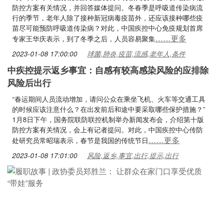
防控方案有关情况，并回答媒体提问。冬春季是呼吸道传染病流
行的季节，老年人除了接种新冠病毒疫苗外，还应该接种哪些疫
苗尽可能预防呼吸道传染病？对此，中国疾控中心免疫规划首席
……更多
专家王华庆表示，到了冬季之后，人员容易聚集
2023-01-08 17:00:00
球菌,肺炎,疫苗,流感,老年人,条件
中疾控提示返乡事宜：自感有较高感染风险的应排除
风险后出行
“春运期间人员流动增加，请问公众在乘坐飞机、火车等交通工具
的时候应该注意什么？在出发前后和途中要采取哪些保护措施？”
1月8日下午，国务院联防联控机制举办新闻发布会，介绍第十版
防控方案有关情况，会上有记者提问。对此，中国疾控中心传防
……更多
处研究员常昭瑞表示，春节是我国的传统节日
2023-01-08 17:01:00
风险,返乡,事宜,出行,提示,出行