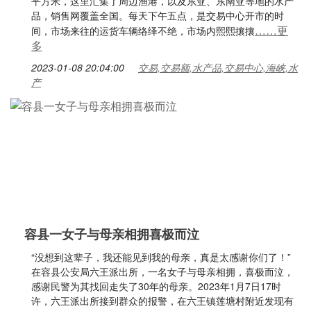
平方米，这里汇集了周边渔港，以及东亚、东南亚等地的水产
品，销售网覆盖全国。每天下午五点，是交易中心开市的时
……更
间，市场来往的运货车辆络绎不绝，市场内熙熙攘攘
多
2023-01-08 20:04:00
交易,交易额,水产品,交易中心,海峡,水
产
容县一女子与母亲相拥喜极而泣
“没想到这辈子，我还能见到我的母亲，真是太感谢你们了！”
在容县公安局六王派出所，一名女子与母亲相拥，喜极而泣，
感谢民警为其找回走失了30年的母亲。2023年1月7日17时
许，六王派出所接到群众的报警，在六王镇莲塘村附近发现有