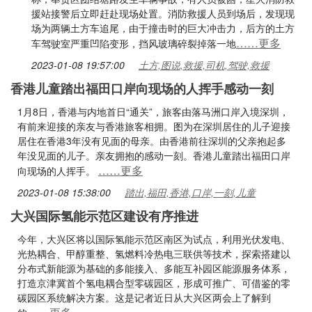
援站接警后立即赶赴现场处置。消防救援人员到场后，发现现
场为两辆土方车追尾，由于撞击时的巨大冲击力，后方的土方
……更多
车驾驶室严重凹陷变形，挡风玻璃碎裂掉落一地
2023-01-08 19:57:00
土方,图说,救援,司机,驾驶,救援
香港儿童踏出福田口岸向现场的人挥手感动一刻
1月8日，香港与内地首日“通关”，旅客由落马洲口岸入境深圳，
有前来迎接的亲友与香港旅客相拥。图为在深圳居住的儿子迎接
居住在香港3年没有见面的母亲。由香港前往深圳的父亲抱起多
年没见面的儿子。亲友拥抱的感动一刻。香港儿童踏出福田口岸
……更多
向现场的人挥手。
2023-01-08 15:38:00
踏出,福田,香港,口岸,一刻,儿童
大兴国际氢能示范区建设有序推进
今年，大兴区将以国际氢能示范区南区为试点，利用光伏发电、
光热耦合、甲醇重整、氢燃料冷热电三联供等技术，探索搭建以
分布式新能源为基础的多能接入、多能互补园区能源服务体系，
打造京津冀首个氢电耦合型零碳园区，形成可推广、可借鉴的零
碳园区系统解决方案。这是记者近日从大兴区两会上了解到