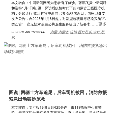
本文转自：中国新闻网图为患者有序就诊。张鹏飞摄中新网呼
和浩特1月8日电 题：探访后疫情时代下的内蒙古三级医疗机
构：分级诊疗 收治扩容中新网记者 张林虎近日，国家卫健委
发布公告，自2023年1月8日起，对新型冠状病毒感染实施“乙
……更多
类乙管”，这无疑对基层公共卫生服务提出了新要求
2023-01-08 19:53:00
内蒙,内蒙古,疫情,医疗机构,诊疗,机
构
图说│两辆土方车追尾，后车司机被困，消防救援
紧急出动破拆施救
本文转自：文汇报1月8日8时25分许，市119指挥中心接警
称，奉贤区团结塘路发生车辆事故，有人员被困，星火消防救