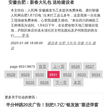
安徽合肥：新春大礼包 送给建设者
本文转自：人民网-安徽频道为工友提供免费体检。龚衍财摄
人民网合肥1月7日电 “出来打工这么多年，这是我第一次在施
工现场做免费体检，心里既温暖又感动。”来自四川的钢筋工
王师傅高兴说到。1月6日下午，在合肥创智天地三期项目现
场，庐阳区林店街道永清社区文明实践站及庐州医院的医生
……更多
们
2023-01-08 18:08:00
建设者,合肥,大礼包,安徽,大礼,建
设
首页
上一页
9526
9527
page 9531/9873
9528
9529
9530
9532
9533
9534
9531
9535
9536
下一页
末页
更多关于
社会
的资讯：
半分钟跳20次广告！别把1.7亿“银发族”塞进弹窗