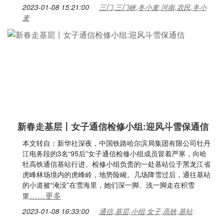
2023-01-08 15:21:00
三门,三门峡,冬小麦,河南,农民,冬小
麦
新春走基层丨女子通信检修小组:迎风斗雪保通信
本文转自：新华社深夜，中国铁路哈尔滨局集团有限公司牡丹
江电务段的3名“95后”女子通信检修小组成员冒着严寒，向哈
牡高铁通信基站行进。检修小组负责的一处基站位于黑龙江省
虎峰林场境内的虎峰岭，地势险峻。几场降雪过后，通往基站
的小道被“淹没”在雪海里，她们深一脚、浅一脚走在积雪
……更多
里
2023-01-08 16:33:00
通信,基层,小组,女子,高铁,基站