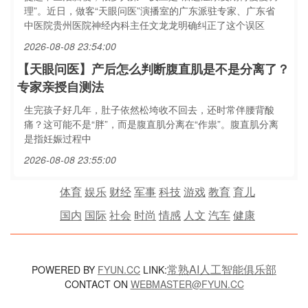
理”。近日，做客“天眼问医”演播室的广东派驻专家、广东省
中医院贵州医院神经内科主任文龙龙明确纠正了这个误区
2026-08-08 23:54:00
【天眼问医】产后怎么判断腹直肌是不是分离了？
专家亲授自测法
生完孩子好几年，肚子依然松垮收不回去，还时常伴腰背酸
痛？这可能不是“胖”，而是腹直肌分离在“作祟”。腹直肌分离
是指妊娠过程中
2026-08-08 23:55:00
体育
娱乐
财经
军事
科技
游戏
教育
育儿
国内
国际
社会
时尚
情感
人文
汽车
健康
常熟AI人工智能俱乐部
POWERED BY
FYUN.CC
LINK:
CONTACT ON
WEBMASTER@FYUN.CC