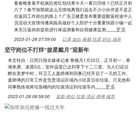
看春晚拿着手机疯狂抢红包结果今天一看日历啥？已经正月初
六了？春节假期就这么无情地离我们远去不少小伙伴是不是正
在返回工作岗位的路上？广东卫健委发布重要提醒返程途中人
员流动大疫情传播风险高做好个人防护十分重要快跟小编一起
……更多
来关注返岗前提前进行体温测量和自我健康监测
2023-01-28 07:59:00
口罩,如出,南都,抗原,好出,场所
坚守岗位不打烊“披星戴月”迎新年
本文转自：日照日报全媒体记者 鲁晓凡1月22日，正月初一，寒
潮来袭。凌晨5点，室外温度已达到零下十二三度。当人们还沉
醉在美梦中时，环卫工人庞师傅和同事已经开启了一天的工作。
庞师傅的日常工作是负责清运区域内小区及沿街垃圾。只见他和
……更多
同事熟练地将垃圾桶内的垃圾清运到垃圾车内
2023-01-28 08:58:00
迎新,岗位,垃圾,清运,师傅,城市