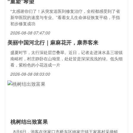
“重塑”希望
“太感谢你们了！从突发送医到修复治疗，全程都感受到了省
新华医院的速度与专业。”看着女儿生命体征恢复平稳，手指
初步修复成功
2026-08-08 07:47:00
美丽中国河北行｜麻麻花开，康养客来
盛夏时节，太行深处层峦叠翠。近日，记者走进涞水县三坡镇
南峪村，村庄静卧在山坳里，处处皆是深深浅浅的绿。低头细
看，紫粉色的小花连成一片
2026-08-08 08:03:00
桃树结出致富果
8月6日，游客在张家口市桥东区姚家庄镇王家寨村采摘鲜