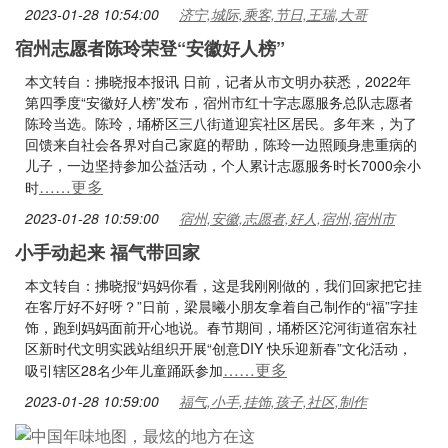
2023-01-28 10:54:00
济宁,城际,乘客,节日,王瑞,大哥
宿州志愿者陈玲荣登“安徽好人榜”
本文转自：拂晓报本报讯 日前，记者从市文明办获悉，2022年
第四季度“安徽好人榜”发布，宿州市红十字志愿服务总队志愿者
陈玲当选。陈玲，埇桥区三八街道迎宾社区居民。多年来，为了
回馈来自社会各界对自己家庭的帮助，陈玲一边照顾身患重病的
儿子，一边坚持参加公益活动，个人累计志愿服务时长7000余小
……更多
时
2023-01-28 10:59:00
宿州,安徽,志愿者,好人,宿州,宿州市
小手动起来 福气带回家
本文转自：拂晓报“妈妈你看，这是我刚刚做的，我们回家把它挂
在客厅好不好呀？”日前，梁晨曦小朋友拿着自己制作的“福”字挂
饰，跑到妈妈面前开心地说。春节期间，埇桥区沱河街道宿东社
区新时代文明实践站组织开展“创意DIY 快乐迎新春”文化活动，
……更多
吸引辖区28名少年儿童踊跃参加
2023-01-28 10:59:00
福气,小手,挂饰,孩子,社区,制作