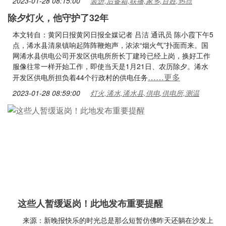
2023-01-28 08:15:00
装进,后备箱,联播,家乡,百姓,热点
除夕灯火，他守护了32年
本文转自：黄冈日报黄冈日报全媒记者 吕洁 通讯员 陈小霞下午5
点，浠水县清泉镇响起阵阵鞭炮声，浓浓“烟火气”扑面而来。国
网浠水县供电公司开发区供电所所长丁建玲已经上岗，换好工作
服像往常一样开始工作，即使当天是1月21日、农历除夕。浠水
……更多
开发区供电所担负着44个行政村的供电任务
2023-01-28 08:59:00
灯火,浠水,浠水县,供电,供电所,测温
这些人暂缓返岗！此地发布重要提醒
来源：新晚报快乐的时光总是那么短暂仿佛昨天还躺在沙发上