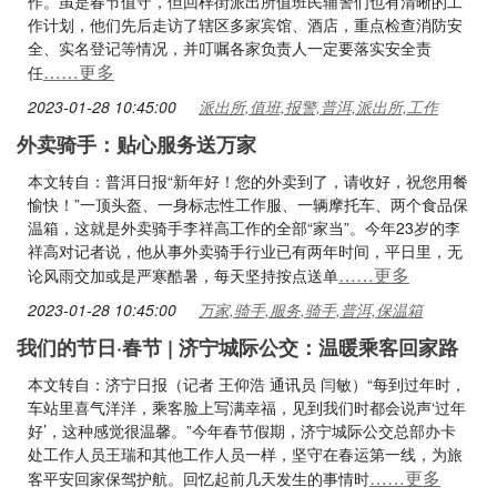
作。虽是春节值守，但回梓街派出所值班民辅警们也有清晰的工
作计划，他们先后走访了辖区多家宾馆、酒店，重点检查消防安
全、实名登记等情况，并叮嘱各家负责人一定要落实安全责
……更多
任
2023-01-28 10:45:00
派出所,值班,报警,普洱,派出所,工作
外卖骑手：贴心服务送万家
本文转自：普洱日报“新年好！您的外卖到了，请收好，祝您用餐
愉快！”一顶头盔、一身标志性工作服、一辆摩托车、两个食品保
温箱，这就是外卖骑手李祥高工作的全部“家当”。今年23岁的李
祥高对记者说，他从事外卖骑手行业已有两年时间，平日里，无
……更多
论风雨交加或是严寒酷暑，每天坚持按点送单
2023-01-28 10:45:00
万家,骑手,服务,骑手,普洱,保温箱
我们的节日·春节 | 济宁城际公交：温暖乘客回家路
本文转自：济宁日报（记者 王仰浩 通讯员 闫敏）“每到过年时，
车站里喜气洋洋，乘客脸上写满幸福，见到我们时都会说声‘过年
好’，这种感觉很温馨。”今年春节假期，济宁城际公交总部办卡
处工作人员王瑞和其他工作人员一样，坚守在春运第一线，为旅
……更多
客平安回家保驾护航。回忆起前几天发生的事情时