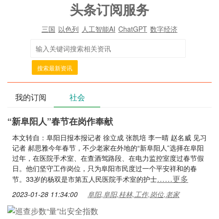
头条订阅服务
三国
以色列
人工智能AI
ChatGPT
数字经济
搜索最新资讯
我的订阅
社会
“新阜阳人”春节在岗作奉献
本文转自：阜阳日报本报记者 徐立成 张凯培 李一晴 赵名威 见习
记者 郝思雅今年春节，不少老家在外地的“新阜阳人”选择在阜阳
过年，在医院手术室、在查酒驾路段、在电力监控室度过春节假
日。他们坚守工作岗位，只为阜阳市民度过一个平安祥和的春
……更多
节。33岁的杨双是市第五人民医院手术室的护士
2023-01-28 11:34:00
阜阳,阜阳,桂林,工作,岗位,老家