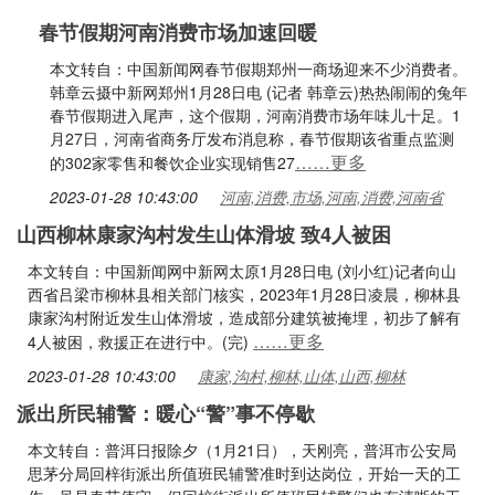
春节假期河南消费市场加速回暖
本文转自：中国新闻网春节假期郑州一商场迎来不少消费者。
韩章云摄中新网郑州1月28日电 (记者 韩章云)热热闹闹的兔年
春节假期进入尾声，这个假期，河南消费市场年味儿十足。1
月27日，河南省商务厅发布消息称，春节假期该省重点监测
……更多
的302家零售和餐饮企业实现销售27
2023-01-28 10:43:00
河南,消费,市场,河南,消费,河南省
山西柳林康家沟村发生山体滑坡 致4人被困
本文转自：中国新闻网中新网太原1月28日电 (刘小红)记者向山
西省吕梁市柳林县相关部门核实，2023年1月28日凌晨，柳林县
康家沟村附近发生山体滑坡，造成部分建筑被掩埋，初步了解有
……更多
4人被困，救援正在进行中。(完)
2023-01-28 10:43:00
康家,沟村,柳林,山体,山西,柳林
派出所民辅警：暖心“警”事不停歇
本文转自：普洱日报除夕（1月21日），天刚亮，普洱市公安局
思茅分局回梓街派出所值班民辅警准时到达岗位，开始一天的工