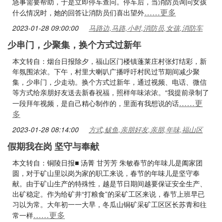
急事需要帮助，于是立即停车查问。停车后，当消防员询问女孩
……更多
什么情况时，她的回答让消防员们喜出望外
2023-01-28 09:00:00
马路边,马路,小时,消防员,女孩,消防车
少串门，少聚集，换个方式过新年
本文转自：烟台日报除夕，福山区门楼镇蓬莱庄村张灯结彩，新
年氛围浓浓。下午，村里大喇叭广播呼吁村民过节期间减少聚
集，少串门，少走动。换个方式过新年，通过视频、电话、微信
等方式给亲朋好友送去新春祝福，照样年味浓浓。“我提前录制了
……更
一段拜年视频，是自己精心制作的，里面有我想说的话
多
2023-01-28 08:14:00
方式,鲅鱼,亲朋好友,亲朋,年味,福山区
假期我在岗 坚守与奉献
本文转自：铜陵日报■ 汤菁 甘芳芳 朱敏春节的年味儿是阖家团
圆，对于矿山里以岗为家的职工来说，春节的年味儿是坚守奉
献。由于矿山生产的特殊性，越是节日期间越要保证安全生产、
出矿稳定。作为给矿井“打粮食”的采矿工区来说，春节上班早已
习以为常。大年初一一大早，冬瓜山铜矿采矿工区区长苏青和往
……更多
常一样