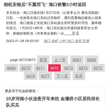
相机安检后“不翼而飞” 海口铁警2小时追回
本文转自：海口日报本报1月27日讯（记者李云川 通讯员陈丽）
日前，一名旅客在海口东站过安检时，遇到贵重物品被他人错拿
的情况，海口铁路公安处海口东站派出所民警及时寻找，最终物
归原主。1月20日14时许，海口东站派出所接到旅客邢女士求
……更多
助，称她的相机包（内有单反相机一台
2023-01-28 09:03:00
海口,相机,小时,海口,旅客,民警
首页
上一页
9267
9268
page 9272/9873
9269
9270
9271
9273
9274
9275
9272
9276
9277
下一页
末页
更多关于
社会
的资讯：
25岁河南小伙连夜开车来杭 金澜府小区居民排长
队买瓜