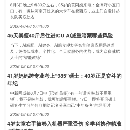
8月6日晚上9点30分左右，65岁的黄阿姨来电：金澜府小区门
口，有一辆从河南开过来的大卡车在卖西瓜，业主们自发排起
长队买瓜助农
2026-08-08 07:46:00
45天暴瘦40斤后住进ICU AI减重暗藏哪些风险
当下，AI减肥、AI健身、AI膳食规划等智能健康应用迅速普
及，凭借低成本、个性化、全天候服务的优势，成为众多减肥
人士的“智能教练”
2026-08-08 07:46:00
41岁妈妈跨专业考上“985”硕士：40岁正是奋斗的
年纪
中新网成都8月7日电 (记者 吕杨)“有一句话叫‘响鼓不用重
锤’，我不是响的鼓，我可能需要重锤。”7日，即将开启硕士
研究生学习的何欣桐给记者分享自己“中年备考”的经历时
2026-08-08 07:46:00
4岁女童右手被卷入机器严重受伤 多学科协作精准