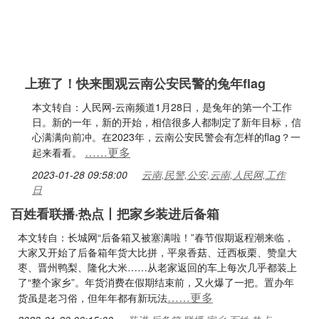
上班了！快来围观云南公安民警的兔年flag
本文转自：人民网-云南频道1月28日，是兔年的第一个工作
日。新的一年，新的开始，相信很多人都制定了新年目标，信
心满满向前冲。在2023年，云南公安民警会有怎样的flag？一
……更多
起来看看。
2023-01-28 09:58:00
云南,民警,公安,云南,人民网,工作
日
百姓看联播·热点丨把家乡装进后备箱
本文转自：长城网“后备箱又被塞满啦！”春节假期返程潮来临，
大家又开始了后备箱年货大比拼，平泉香菇、迁西板栗、赞皇大
枣、晋州鸭梨、隆化大米……从老家返回的车上每次几乎都装上
了“整个家乡”。年货消费在假期结束前，又火爆了一把。置办年
……更多
货虽是老习俗，但年年都有新玩法