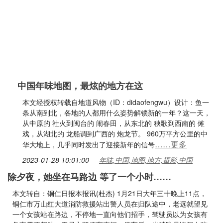
中国年味地图，最炫的地方在这
本文经授权转载自地道风物（ID：didaofengwu）设计：鱼一
条从南到北，各地的人都用什么姿势解锁新的一年？这一天，
从中原的 社火到闽台的 闹春田，从东北的 秧歌到西南的 傩
戏，从湖北的 龙船调到广西的 炮龙节。 960万平方公里的中
……更多
华大地上，几乎同时发出了迎接新年的信号
2023-01-28 10:01:00
年味,中国,地图,地方,摄影,中国
除夕夜，她坐在马路边 等了一个小时……
本文转自：铜仁日报本报讯(杜杰) 1月21日大年三十晚上11点，
铜仁市万山红大道消防救援站出警人员在归队途中，老远就望见
一个女孩站在路边，不停地一直向他们招手，驾驶员以为女孩有