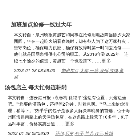
加班加点抢修一线过大年
本文转自：泉州晚报黄超艺和同事在抢修用电故障当除夕大家
团圆，坐在一起吃火锅看春晚时，却有些人为了这万家灯火，
坚守岗位，确保电力供应，确保有故障时第一时间去抢修——
他们就是国网泉州供电公司的职工。从2016年到2022年，连
……更多
续七个除夕的值班，黄超艺一个也没落下
2023-01-28 08:56:00
加班加点,大年,一线,泉州,故障,黄
超
汤包店主 每天忙得连轴转
本文转自：连云港日报□ 袁春梅 徐继平“这边有位置，到这边坐
吧。”“您要的灌汤包，还得等2分钟，别着急啊。”“马上来给你清
理，稍等下。”热乎乎的包子是很多人解决早晚餐的首选，位于海
州区海昌南路上的天津汤包店，在这条路上经营了10多年，包子
……更多
品种丰富，价格实惠公道
2023-01-28 08:56:00
汤包,店主,包子,兰芳,连云,疫情