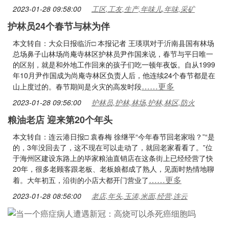
2023-01-28 09:58:00
工区,工友,生产,年味儿,年味,采矿
护林员24个春节与林为伴
本文转自：大众日报临沂□ 本报记者 王瑛琪对于沂南县国有林场
总场鼻子山林场尚庵寺林区护林员尹作国来说，春节与平日唯一
的区别，就是和外地工作回来的孩子们吃一顿年夜饭。自从1999
年10月尹作国成为尚庵寺林区负责人后，他连续24个春节都是在
……更多
山上度过的。春节期间是火灾的高发时段
2023-01-28 09:56:00
护林员,护林,林场,护林,林区,防火
粮油老店 迎来第20个年头
本文转自：连云港日报□ 袁春梅 徐继平“今年春节回老家啦？”“是
的，3年没回去了，这不现在可以走动了，就回老家看看了。”位
于海州区建设东路上的毕家粮油直销店在这条街上已经经营了快
20年，很多老顾客跟老板、老板娘都成了熟人，见面时热情地聊
……更多
着。大年初五，沿街的小店大都开门营业了
2023-01-28 08:56:00
老店,年头,玉涛,米面,经营,连云