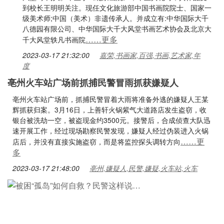
到校长王明明关注。现任文化旅游部中国书画院院士、国家一
级美术师;中国（美术）非遗传承人。并成立有:中华国际大千
八德园有限公司、中华国际大千大风堂书画艺术协会及北京大
……更多
千大风堂轶凡书画院
2023-03-17 21:32:00
嘉荣,书画家,百强,书画,艺术家,年
度
亳州火车站广场前抓捕民警冒雨抓获嫌疑人
亳州火车站广场前，抓捕民警冒着大雨将准备外逃的嫌疑人王某
辉抓获归案。3月16日，上善轩火锅紫气大道路店发生盗窃，收
银台被洗劫一空，被盗现金约3500元。接警后，合成侦查大队迅
速开展工作，经过现场勘察民警发现，嫌疑人经过伪装进入火锅
……更
店后，并没有直接实施盗窃，而是将监控探头调转方向
多
2023-03-17 21:48:00
亳州,嫌疑人,民警,嫌疑,火车站,火车