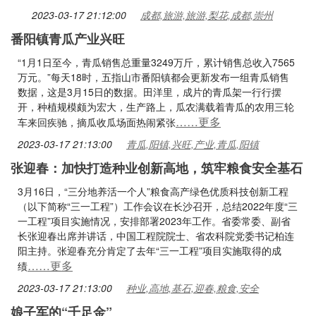
2023-03-17 21:12:00
成都,旅游,旅游,梨花,成都,崇州
番阳镇青瓜产业兴旺
“1月1日至今，青瓜销售总重量3249万斤，累计销售总收入7565
万元。”每天18时，五指山市番阳镇都会更新发布一组青瓜销售
数据，这是3月15日的数据。田洋里，成片的青瓜架一行行摆
开，种植规模颇为宏大，生产路上，瓜农满载着青瓜的农用三轮
……更多
车来回疾驰，摘瓜收瓜场面热闹紧张
2023-03-17 21:13:00
青瓜,阳镇,兴旺,产业,青瓜,阳镇
张迎春：加快打造种业创新高地，筑牢粮食安全基石
3月16日，“三分地养活一个人”粮食高产绿色优质科技创新工程
（以下简称“三一工程”）工作会议在长沙召开，总结2022年度“三
一工程”项目实施情况，安排部署2023年工作。省委常委、副省
长张迎春出席并讲话，中国工程院院士、省农科院党委书记柏连
阳主持。张迎春充分肯定了去年“三一工程”项目实施取得的成
……更多
绩
2023-03-17 21:13:00
种业,高地,基石,迎春,粮食,安全
娘子军的“千足金”