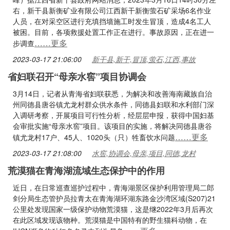
右，新干县新衡矿业有限公司江西新干新衡萤石矿采场6名作业
人员，在对采空区进行充填挡墙施工时发生冒顶，造成4名工人
被困。目前，各项救援处置工作正在进行。事故原因，正在进一
……更多
步调查
2023-03-17 21:06:00
新干县,新干,冒顶,萤石,江西,事故
省妇联召开“母亲水窖”项目协调会
3月14日，记者从青海省妇联获悉，为解决和改善海南藏族自治
州同德县唐谷镇尤龙村群众供水条件，同德县妇联和水利部门深
入调研考察，开展项目可行性分析，经层层申报，获得中国妇基
会审批实施“母亲水窖”项目。该项目的实施，将解决同德县唐谷
……更多
镇尤龙村17户、45人、1020头（只）牲畜饮水问题
2023-03-17 21:08:00
水窖,协调会,母亲,项目,同德,龙村
荒漠猫在青海湖流域生态保护中的作用
近日，在日常巡查巡护过程中，青海湖景区保护利用管理局二郎
剑分局生态管护员拉青太在青海湖环湖东路金沙湾区域(S207)21
公里处发现国家一级保护动物荒漠猫，这是继2022年3月后再次
在此区域发现该物种。荒漠猫是中国特有的野生猫科动物，在