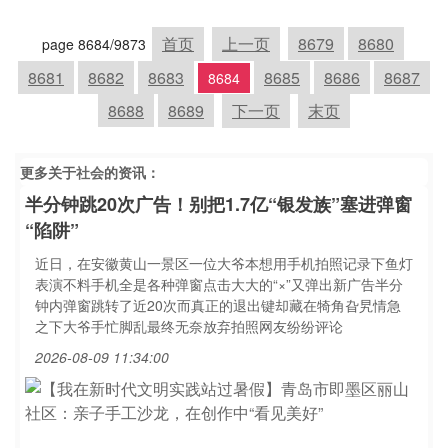
首页
上一页
8679
8680
page 8684/9873
8681
8682
8683
8685
8686
8687
8684
8688
8689
下一页
末页
更多关于
社会
的资讯：
半分钟跳20次广告！别把1.7亿“银发族”塞进弹窗
“陷阱”
近日，在安徽黄山一景区一位大爷本想用手机拍照记录下鱼灯
表演不料手机全是各种弹窗点击大大的“×”又弹出新广告半分
钟内弹窗跳转了近20次而真正的退出键却藏在犄角旮旯情急
之下大爷手忙脚乱最终无奈放弃拍照网友纷纷评论
2026-08-09 11:34:00