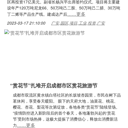
区再投资17亿美元。副省长杨兴平出席签约仪式。项目将主要建
设年产120万吨尼龙66、50万吨己二胺、50万吨己二腈、30万吨
……更多
丁二烯等产品生产线。建成达产后
2023-03-17 21:10:00
广安,园区,项目,工业,投资,广安
“赏花节”扎堆开启成都市区赏花旅游节
成都市双流区黄水镇白塔社区的长坂坡杏园里，市民在树下品
茗休闲，享受春天暖阳。 眼下的天府大地，油菜花、桃花、
樱花、杏花、梨花等次第绽放，各地各类“赏花节”陆续登场。
“疫情防控进入新阶段后的首个春天，各地蓬勃兴起的‘赏花
节’受到市场热捧，这极大提振了消费信心，释放出消费新活
……更多
力