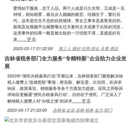
爱情始于颜值，忠于人品。两个人或是日久生情，又或是一见
钟情，相知相爱，最后步入婚姻的殿堂。结婚生子，繁衍后
代，这本是生生不息的自然规律。男女之事本是真挚美好的。
新闻及短视频平台频繁曝出过夫妻间丈夫或妻子出轨的消息，
这类事件的结果一般是被出轨的一方愤怒不堪，直接捉奸在
……更多
床
2023-03-17 21:22:00
第三人,癖好,结局,群众,夫妻,酒店
吉林省税务部门全力服务“专精特新”企业助力企业发
展
2023年“便民办税春风行动”开展以来，吉林税务部门聚焦解决纳
税人缴费人“急难愁盼”事项，察实盼、解实需、出实招，在诉求
响应、政策落实、精细服务等各个方面加力提效。应民之所盼诉
求响应更畅通“便民办税春风行动”，目的在于便民。广泛深入了
……更多
解纳税人缴费人对“办税之便”的诉求
2023-03-17 21:03:00
吉林省,企业,吉林,税务,全力,部门