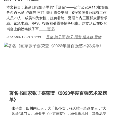
本文转自：新余日报娘子军的“千足金”——记市公安局110报警服
务台通讯员 卢群芳 王虹 周娟 市公安局110报警服务台现有工作
人员20人，成员均为女性，担负着统一受理市内三区群众报警求
助、紧急求助、举报、投诉和处置警情等职责。这支活跃在咫尺
……更多
岗台上的铿锵娘子军
2023-03-17 21:16:00
足金,娘子军,娘子,报警,服务台,警情
著名书画家张子嘉荣登《2023年度百强艺术家榜
单》
张子嘉，四川内江人，大千长孙女，张氏唯一绘画传人，“大
风堂"掌门人。毕业于《北京画院》，毕业典礼时，其作品受