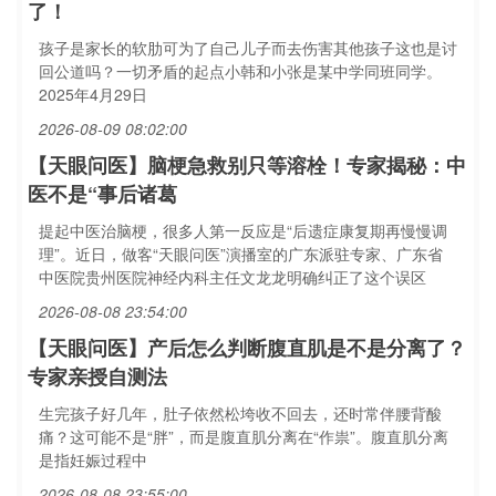
了！
孩子是家长的软肋可为了自己儿子而去伤害其他孩子这也是讨
回公道吗？一切矛盾的起点小韩和小张是某中学同班同学。
2025年4月29日
2026-08-09 08:02:00
【天眼问医】脑梗急救别只等溶栓！专家揭秘：中
医不是“事后诸葛
提起中医治脑梗，很多人第一反应是“后遗症康复期再慢慢调
理”。近日，做客“天眼问医”演播室的广东派驻专家、广东省
中医院贵州医院神经内科主任文龙龙明确纠正了这个误区
2026-08-08 23:54:00
【天眼问医】产后怎么判断腹直肌是不是分离了？
专家亲授自测法
生完孩子好几年，肚子依然松垮收不回去，还时常伴腰背酸
痛？这可能不是“胖”，而是腹直肌分离在“作祟”。腹直肌分离
是指妊娠过程中
2026-08-08 23:55:00