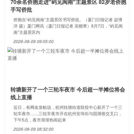
70余名侨胞走进"屿见闽南"主题景区 82岁老侨胞
手写侨批
侨胞在“屿见闽南”主题景区书写侨批。（厦门日报记者 赵博
洋 摄）厦门网讯（厦门日报记者 吴晓菁）8月7日，“屿见闽
南”主题景区内
2026-08-09 09:05:00
转塘新开了一个三轮车夜市 今后超一半摊位将会
线上直播
近日，有网友发帖说，杭州转塘街道联投中心新开了一个三
轮车夜市……三轮车夜市开在杭州安埠街与固潮巷交叉口，
下午5点，夜市渐渐热闹起来
2026-08-09 08:32:00