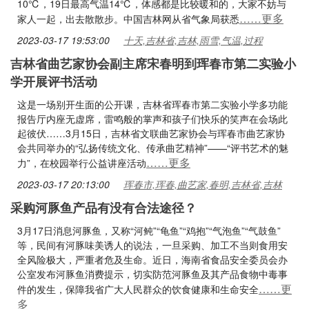
10℃，19日最高气温14℃，体感都是比较暖和的，大家不妨与
……更多
家人一起，出去散散步。中国吉林网从省气象局获悉
2023-03-17 19:53:00
十天,吉林省,吉林,雨雪,气温,过程
吉林省曲艺家协会副主席宋春明到珲春市第二实验小
学开展评书活动
这是一场别开生面的公开课，吉林省珲春市第二实验小学多功能
报告厅内座无虚席，雷鸣般的掌声和孩子们快乐的笑声在会场此
起彼伏……3月15日，吉林省文联曲艺家协会与珲春市曲艺家协
会共同举办的“弘扬传统文化、传承曲艺精神”——“评书艺术的魅
……更多
力”，在校园举行公益讲座活动
2023-03-17 20:13:00
珲春市,珲春,曲艺家,春明,吉林省,吉林
采购河豚鱼产品有没有合法途径？
3月17日消息河豚鱼，又称“河鲀”“龟鱼”“鸡抱”“气泡鱼”“气鼓鱼”
等，民间有河豚味美诱人的说法，一旦采购、加工不当则食用安
全风险极大，严重者危及生命。近日，海南省食品安全委员会办
公室发布河豚鱼消费提示，切实防范河豚鱼及其产品食物中毒事
……更
件的发生，保障我省广大人民群众的饮食健康和生命安全
多