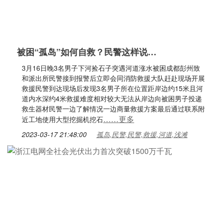
被困“孤岛”如何自救？民警这样说…
3月16日晚3名男子下河捡石子突遇河道涨水被困成都彭州致
和派出所民警接到报警后立即会同消防救援大队赶赴现场开展
救援民警到达现场后发现3名男子所在位置距岸边约15米且河
道内水深约4米救援难度相对较大无法从岸边向被困男子投递
救生器材民警一边了解情况一边商量救援方案最后通过联系附
……更多
近工地使用大型挖掘机挖石
2023-03-17 21:48:00
孤岛,民警,民警,救援,河道,浅滩