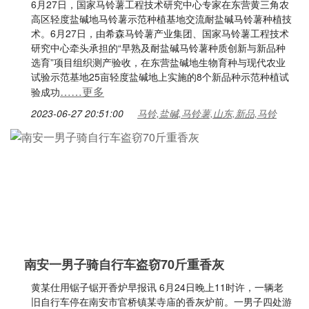
6月27日，国家马铃薯工程技术研究中心专家在东营黄三角农
高区轻度盐碱地马铃薯示范种植基地交流耐盐碱马铃薯种植技
术。6月27日，由希森马铃薯产业集团、国家马铃薯工程技术
研究中心牵头承担的“早熟及耐盐碱马铃薯种质创新与新品种
选育”项目组织测产验收，在东营盐碱地生物育种与现代农业
试验示范基地25亩轻度盐碱地上实施的8个新品种示范种植试
……更多
验成功
2023-06-27 20:51:00
马铃,盐碱,马铃薯,山东,新品,马铃
南安一男子骑自行车盗窃70斤重香灰
黄某仕用锯子锯开香炉早报讯 6月24日晚上11时许，一辆老
旧自行车停在南安市官桥镇某寺庙的香灰炉前。一男子四处游