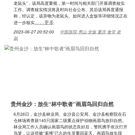
老鼠头”，该局高度重视，第一时间与相关部门开展调查核实
工作。调查核实情况将及时向社会公布。其后该局再度通报
称，经认定，该异物为老鼠头。如何进入盒饭等详细情况正在
……更多
进一步核实
2023-06-27 20:52:00
中医医院,秀山,盒饭,重庆,食堂,老
鼠
贵州金沙：放生“林中歌者”画眉鸟回归自然
6月26日，金沙县林业局、金沙县公安局、金沙县检察院在石
仓林场将查获140只国家二级重点保护动物画眉鸟放归自然。
林业局工作人员确认画眉鸟的状态良好后，警民携手依次打开
鸟笼，让这些被“束缚”已久的生灵重回蓝天。画眉鸟放生现