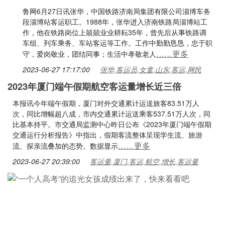
鲁网6月27日讯张华，中国铁路济南局集团有限公司淄博车务
段淄博站客运职工。1988年，张华进入济南铁路局淄博站工
作，他在铁路岗位上兢兢业业耕耘35年，曾先后从事铁路调
车组、列车乘务、车站客运等工作。工作中勤勤恳恳，忠于职
……更多
守，爱岗敬业，团结同事；生活中孝敬老人
2023-06-27 17:17:00
张华,客运员,女童,山东,客运,网民
2023年厦门端午假期航空客运量增长近三倍
本报讯今年端午假期，厦门对外交通累计运送旅客83.51万人
次，同比增幅超八成，市内交通累计运送乘客537.51万人次，同
比基本持平。市交通局监测中心昨日公布《2023年厦门端午假期
交通运行分析报告》中指出，假期客流整体呈现学生流、旅游
……更多
流、探亲流叠加的态势。数据显示
2023-06-27 20:39:00
客运量,厦门,客运,航空,增长,客运量