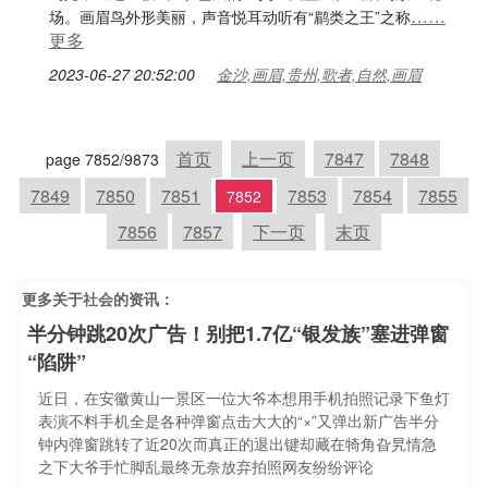
……
场。画眉鸟外形美丽，声音悦耳动听有“鹛类之王”之称
更多
2023-06-27 20:52:00
金沙,画眉,贵州,歌者,自然,画眉
首页
上一页
7847
7848
page 7852/9873
7849
7850
7851
7853
7854
7855
7852
7856
7857
下一页
末页
更多关于
社会
的资讯：
半分钟跳20次广告！别把1.7亿“银发族”塞进弹窗
“陷阱”
近日，在安徽黄山一景区一位大爷本想用手机拍照记录下鱼灯
表演不料手机全是各种弹窗点击大大的“×”又弹出新广告半分
钟内弹窗跳转了近20次而真正的退出键却藏在犄角旮旯情急
之下大爷手忙脚乱最终无奈放弃拍照网友纷纷评论