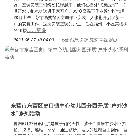
器。空调安装工们纷纷忙碌起来，他们在楼外“飞檐走壁”，挥
洒汗水，把凉爽送进千家万户。35℃高温下作业近1小时6月
20日上午，苏宁易购帮客空调作业安装工人张彬开启了新一
户的安装工作。这次安装空调的户主，住在福州一小区某楼栋
……更多
的18楼
2023-06-27 19:04:00
飞檐,烈日,头顶,清凉,高温,张彬
东营市东营区史口镇中心幼儿园分园开展“户外沙
水”系列活动
鲁网6月27日讯玩沙是孩子们的天性，孩子们喜欢在沙水区拍
拍、挖挖、堆堆、垒垒，通过铲沙、堆沙的过程自由创作，自