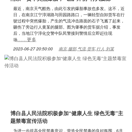
最近，南京天气酷热，由此引发的爆胎事故也多发。这不，近
日，在南京江宁淳湖路与田园路路口，一辆轻型自卸货车在行
驶过程中突然爆胎，产生的气流冲击路面的石子飞溅了起来，
砸伤了旁边行人黄某的腿部。图为肇事的货车据介绍，事发
后，当地江宁淳化交警中队民警接到警情后立即赶往现
……更多
场
2023-06-27 20:50:00
南京,腿部,气流,货车,行人,刘某
博白县人民法院积极参加“健康人生 绿色无毒”主
题禁毒宣传活动
为进一步提高全民禁毒意识，营造全民禁毒的良好氛围，6月