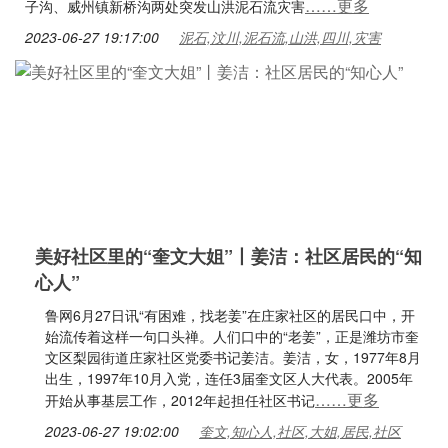
……更多
子沟、威州镇新桥沟两处突发山洪泥石流灾害
2023-06-27 19:17:00
泥石,汶川,泥石流,山洪,四川,灾害
美好社区里的“奎文大姐”丨姜洁：社区居民的“知
心人”
鲁网6月27日讯“有困难，找老姜”在庄家社区的居民口中，开
始流传着这样一句口头禅。人们口中的“老姜”，正是潍坊市奎
文区梨园街道庄家社区党委书记姜洁。姜洁，女，1977年8月
出生，1997年10月入党，连任3届奎文区人大代表。2005年
……更多
开始从事基层工作，2012年起担任社区书记
2023-06-27 19:02:00
奎文,知心人,社区,大姐,居民,社区