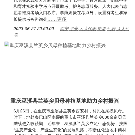
和育才实验中学考点开展助考、护考志愿服务。人大代表与志
愿者维持考场入口秩序。李燕媚摄在考点外，设置有考生和家
……更多
长提供考务咨询处
2023-06-27 20:50:00
南宁,平安,人大代表,街道,代表,人大代
表
重庆巫溪县兰英乡贝母种植基地助力乡村振兴
6月26日，在重庆市巫溪县兰英乡西安村，村民在采挖贝母。
时下，地处秦巴山区南麓的重庆市巫溪县兰英乡600余亩贝母
陆续进入收获期。近年来，巫溪县兰英乡立足生态优势，按照
“生态产业化、产业生态化”的发展思路，不断优化道地中药材