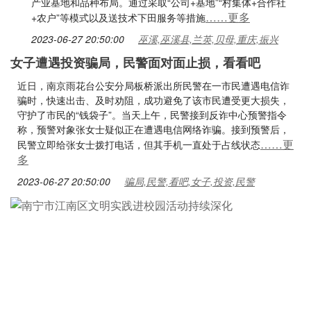
产业基地和品种布局。通过采取“公司+基地”“村集体+合作社
……更多
+农户”等模式以及送技术下田服务等措施
2023-06-27 20:50:00
巫溪,巫溪县,兰英,贝母,重庆,振兴
女子遭遇投资骗局，民警面对面止损，看看吧
近日，南京雨花台公安分局板桥派出所民警在一市民遭遇电信诈
骗时，快速出击、及时劝阻，成功避免了该市民遭受更大损失，
守护了市民的“钱袋子”。当天上午，民警接到反诈中心预警指令
称，预警对象张女士疑似正在遭遇电信网络诈骗。接到预警后，
……更
民警立即给张女士拨打电话，但其手机一直处于占线状态
多
2023-06-27 20:50:00
骗局,民警,看吧,女子,投资,民警