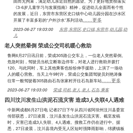
由而无拘束，满足幼儿亲近自然的愿望。为了更好地贯彻落实
《3-6岁儿童学习与发展指南》精神，促进幼儿全面而有个性
的发展，近日，东营市东营区史口镇中心幼儿园分园在沙水区
……更多
开展了丰富多彩的“户外沙水”系列活动
2023-06-27 19:03:00
东营,东营区,史口镇,东营市,幼儿园,幼
儿
老人突然晕倒 荣成公交司机暖心救助
鲁网6月27日讯日前，荣成305路公交车上，一位老人突然晕倒。
危急时刻，驾驶员当机立断靠边停车，对老人进行救助并拨打
120。与此同时，车上其他乘客也纷纷伸手援助，上演了一场动
人的暖心营救。当天上午9时许，荣成公交集团驾驶员刘艳涛像
……更多
往常一般驾驶着305路由石岛张家村开往石岛新车站
2023-06-27 19:03:00
荣成,司机,老人,老人,石岛,乘客
四川汶川发生山洪泥石流灾害 造成3人失联4人遇难
中新网成都6月27日电 记者27日下午从四川省阿坝州汶川县委宣
传部获悉，27日凌晨，汶川县发生山洪泥石流灾害。截至发稿
时，灾害已造成3人失联、4人遇难。搜救工作仍在进行中。据
悉，27日凌晨，汶川县境内受无人区短时强降雨影响，绵虒镇板