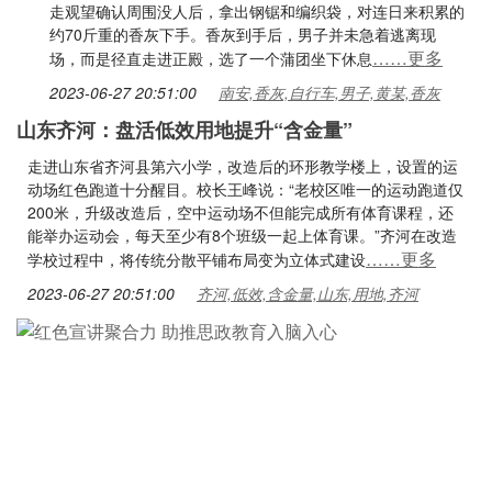
走观望确认周围没人后，拿出钢锯和编织袋，对连日来积累的
约70斤重的香灰下手。香灰到手后，男子并未急着逃离现
……更多
场，而是径直走进正殿，选了一个蒲团坐下休息
2023-06-27 20:51:00
南安,香灰,自行车,男子,黄某,香灰
山东齐河：盘活低效用地提升“含金量”
走进山东省齐河县第六小学，改造后的环形教学楼上，设置的运
动场红色跑道十分醒目。校长王峰说：“老校区唯一的运动跑道仅
200米，升级改造后，空中运动场不但能完成所有体育课程，还
能举办运动会，每天至少有8个班级一起上体育课。”齐河在改造
……更多
学校过程中，将传统分散平铺布局变为立体式建设
2023-06-27 20:51:00
齐河,低效,含金量,山东,用地,齐河