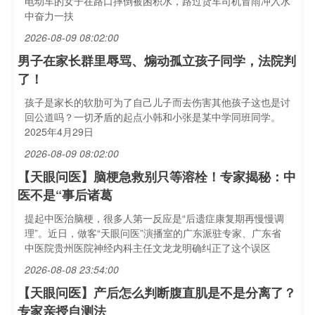
电动车的女子在路口摔倒被困积水，路过货车司机冒雨冲入水
中奋力一扶
2026-08-09 08:02:00
男子在家长群里辱骂、煽动孤立孩子同学，法院判
了！
孩子是家长的软肋可为了自己儿子而去伤害其他孩子这也是讨
回公道吗？一切矛盾的起点小韩和小张是某中学同班同学。
2025年4月29日
2026-08-09 08:02:00
【天眼问医】脑梗急救别只等溶栓！专家揭秘：中
医不是“事后诸葛
提起中医治脑梗，很多人第一反应是“后遗症康复期再慢慢调
理”。近日，做客“天眼问医”演播室的广东派驻专家、广东省
中医院贵州医院神经内科主任文龙龙明确纠正了这个误区
2026-08-08 23:54:00
【天眼问医】产后怎么判断腹直肌是不是分离了？
专家亲授自测法