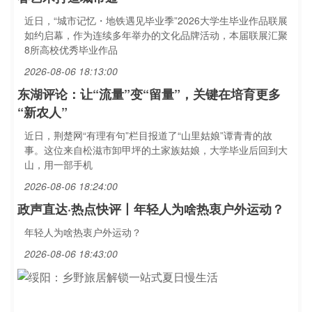
近日，“城市记忆・地铁遇见毕业季”2026大学生毕业作品联展
如约启幕，作为连续多年举办的文化品牌活动，本届联展汇聚
8所高校优秀毕业作品
2026-08-06 18:13:00
东湖评论：让“流量”变“留量”，关键在培育更多
“新农人”
近日，荆楚网“有理有句”栏目报道了“山里姑娘”谭青青的故
事。这位来自松滋市卸甲坪的土家族姑娘，大学毕业后回到大
山，用一部手机
2026-08-06 18:24:00
政声直达·热点快评丨年轻人为啥热衷户外运动？
年轻人为啥热衷户外运动？
2026-08-06 18:43:00