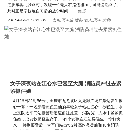
过肥东县北张路时，发现一位老人在路边徘徊，可能是迷路了。
……更多
此时正是学校晚自习后的放学时间
2025-04-28 17:22:00
七旬,高中生,迷路,老人,高中,大伟
女子深夜站在江心水已漫至大腿 消防员冲过去紧
紧抓住她
4月26日22时56分，重庆市九龙坡区九龙滩广场江岸边发生揪
心一幕：一名穿着灰色短袖的年轻女子站在江心中欲轻生，水
上支队太平门站接警后迅速前往处置，消防员冲入水中紧紧抓
住她，成功救起轻生女子。“有个女孩在江边要轻生！你们快
来！”接到报警后，太平门站出动2艘高速救援船和10名消防