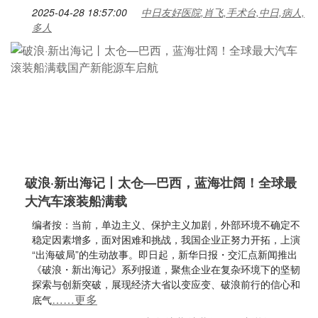
2025-04-28 18:57:00
中日友好医院,肖飞,手术台,中日,病人,
多人
破浪·新出海记丨太仓—巴西，蓝海壮阔！全球最
大汽车滚装船满载
编者按：当前，单边主义、保护主义加剧，外部环境不确定不
稳定因素增多，面对困难和挑战，我国企业正努力开拓，上演
“出海破局”的生动故事。即日起，新华日报・交汇点新闻推出
《破浪・新出海记》系列报道，聚焦企业在复杂环境下的坚韧
探索与创新突破，展现经济大省以变应变、破浪前行的信心和
……更多
底气