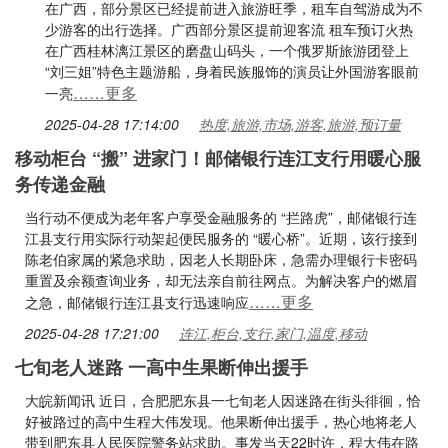
在广西，部分景区已经提前进入旅游旺季，租车自驾游成为不
少游客的出行选择。广西部分景区提前迎客流 租车预订火热
在广西桂林漓江景区的磨盘山码头，一个俄罗斯旅游团登上
“刘三姐”特色主题游船，身着民族服饰的演员让外国游客眼前
……更多
一亮
2025-04-28 17:14:00
热度,旅游,市场,游客,旅游,预订量
移动柜台 “搬” 进家门！邮储银行连江支行用暖心服
务传递金融
当行动不便成为老年客户享受金融服务的 “拦路虎”，邮储银行连
江县支行用实际行动架起便民服务的 “暖心桥”。近期，该行接到
陈老伯家属的紧急求助，因老人长期卧床，急需办理银行卡密码
重置及余额查询业务，却无法亲自前往网点。为解决客户的燃眉
……更多
之急，邮储银行连江县支行迅速响应
2025-04-28 17:21:00
连江,柜台,支行,家门,温度,移动
七旬老人迷路 一高中生果断伸出援手
大皖新闻讯 近日，合肥肥东县一七旬老人因迷路在街头徘徊，恰
好被路过的高中生程大伟发现。他果断伸出援手，热心地将老人
带到肥东县人民医院警务站求助。事发当天22时许，程大伟在路