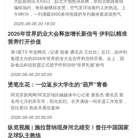
大皖新闻讯 8月6日，皖北大地热浪蒸腾，阜阳北铁路枢纽
编组场内，铁轨被晒得发烫，空气里浮动着灼人的热流。上
午9时许，一列满载3000多吨电煤的专列裹挟着滚滚热气
2026-08-06 20:18:00
2026年世界奶业大会释放增长新信号 伊利以精准
营养打开价值
第1眼TV-华龙网讯（记者 殷睿 通讯员 王欣欣）近日，由伊利
集团主办的2026年世界奶业大会在呼和浩特开幕。会上，国
际食品科技联盟正式授予呼和浩特“世界乳都”称号
2026-08-06 20:55:00
烫笔生花：一位返乡大学生的“葫芦”青春
阿克苏新闻网/阿克苏地区融媒体中心记者 龚喜杰 通讯员 黄
名伟七月的库车市，阳光炽烈。在齐满镇一间非遗工作室里，
苏比努尔·热依木屏息凝神
2026-08-06 20:56:00
纵览视频 | 施拉普纳现身河北雄安！曾任中国国家
足球队主教练