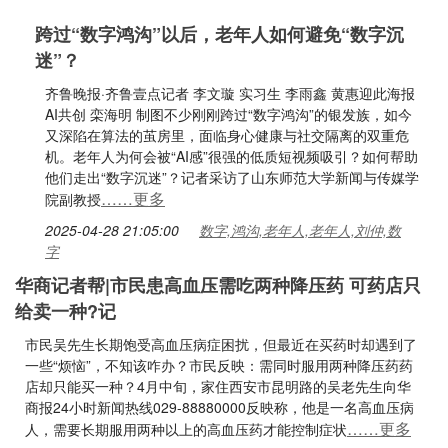
跨过“数字鸿沟”以后，老年人如何避免“数字沉
迷”？
齐鲁晚报·齐鲁壹点记者 李文璇 实习生 李雨鑫 黄惠迎此海报
AI共创 栾海明 制图不少刚刚跨过“数字鸿沟”的银发族，如今
又深陷在算法的茧房里，面临身心健康与社交隔离的双重危
机。老年人为何会被“AI感”很强的低质短视频吸引？如何帮助
他们走出“数字沉迷”？记者采访了山东师范大学新闻与传媒学
……更多
院副教授
2025-04-28 21:05:00
数字,鸿沟,老年人,老年人,刘仲,数
字
华商记者帮|市民患高血压需吃两种降压药 可药店只
给卖一种?记
市民吴先生长期饱受高血压病症困扰，但最近在买药时却遇到了
一些“烦恼”，不知该咋办？市民反映：需同时服用两种降压药药
店却只能买一种？4月中旬，家住西安市昆明路的吴老先生向华
商报24小时新闻热线029-88880000反映称，他是一名高血压病
……更多
人，需要长期服用两种以上的高血压药才能控制症状