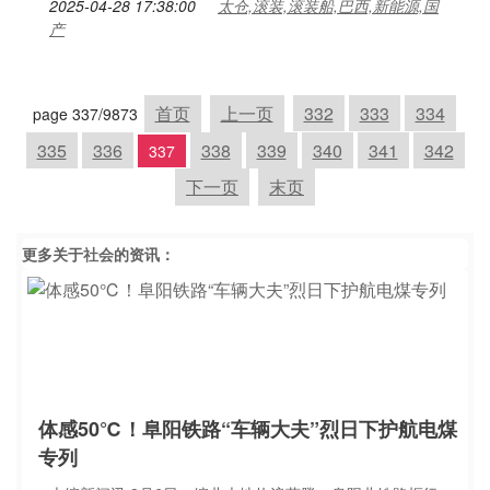
2025-04-28 17:38:00
太仓,滚装,滚装船,巴西,新能源,国
产
首页
上一页
332
333
334
page 337/9873
335
336
338
339
340
341
342
337
下一页
末页
更多关于
社会
的资讯：
体感50℃！阜阳铁路“车辆大夫”烈日下护航电煤
专列