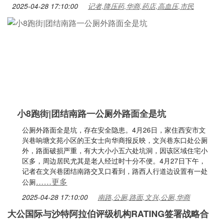
2025-04-28 17:10:00
记者,降压药,华商,药店,高血压,市民
小8跑街|团结南路一公厕外路面全是坑
公厕外路面全是坑，存在安全隐患。4月26日，家住西安市文
兴巷响塘文苑小区的王女士向华商报反映，文兴巷东口处公厕
外，路面破损严重，有大大小小五六处坑洞，因该区域住宅小
区多，周边居民尤其是老人经过时十分不便。4月27日下午，
记者在文兴巷团结南路交叉口看到，路西人行道边设置有一处
……更多
公厕
2025-04-28 17:10:00
南路,公厕,路面,文兴,公厕,华商
大公国际与沙特阿拉伯评级机构RATING签署战略合