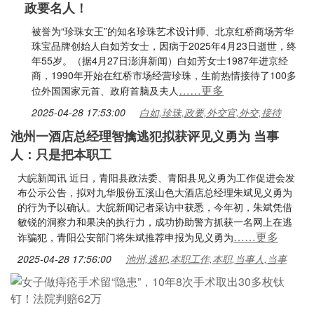
政要名人！
被誉为“珍珠女王”的知名珍珠艺术设计师、北京红桥商场芳华
珠宝品牌创始人白如芳女士，因病于2025年4月23日逝世，终
年55岁。（据4月27日澎湃新闻）白如芳女士1987年进京经
商，1990年开始在红桥市场经营珍珠，生前热情接待了100多
……更多
位外国国家元首、政府首脑及夫人
2025-04-28 17:53:00
白如,珍珠,政要,外交官,外交,接待
池州一酒店总经理智擒逃犯拟获评见义勇为 当事
人：只是把本职工
大皖新闻讯 近日，青阳县政法委、青阳县见义勇为工作促进会发
布公示公告，拟对九华股份五溪山色大酒店总经理朱斌见义勇为
的行为予以确认。大皖新闻记者采访中获悉，今年初，朱斌凭借
敏锐的洞察力和果决的执行力，成功协助警方抓获一名网上在逃
……更多
诈骗犯，青阳公安部门将朱斌推荐申报为见义勇为
2025-04-28 17:56:00
池州,逃犯,本职工作,本职,当事人,当事