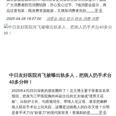
广大消费者防范消费陷阱，开心安心过节。7地消委会提示，商
……更多
品过度包装，既浪费资源能源，又增加消费者负担
2025-04-28 18:07:00
消委会,湖北,提示,联合,消费,消费
中日友好医院肖飞被曝出轨多人，把病人扔手术台
40多分钟！
2025年4月25日深夜的朋友圈炸了！北大博士妻子举着实名举
报信，把身为三甲医院胸外科副主任的丈夫锤成"渣男天花
板"。出轨护士长、勾搭规培生、带情人见父母、甚至把麻醉
病人晾在手术台上玩失踪…这哪是治病救人的白衣天使？分明
……更多
是拿手术刀当"砍柴刀"的现代陈世美！更讽刺的是