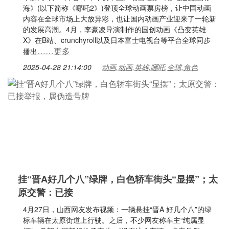
海》(以下简称《哪吒2》)登顶全球动画票房榜，让中国动画
内容在全球市场上大放异彩，也让国内动画产业迎来了一轮新
的发展高潮。4月，李豪凌导演制作的国创动画《凸变英雄
X》在B站、crunchyroll以及日本富士电视台等平台全球同步
……更多
播出
2025-04-28 21:14:00
动画,动画,英雄,哪吒,全球,角色
挂“晋A好几个八”绿牌，白色轿车街头“显摆”；太
原交警：已接
4月27日，山西网友发布视频：一辆悬挂“晋A 好几个八”的绿
标车辆在太原街道上行驶。之后，不少网友称车主“纯属显