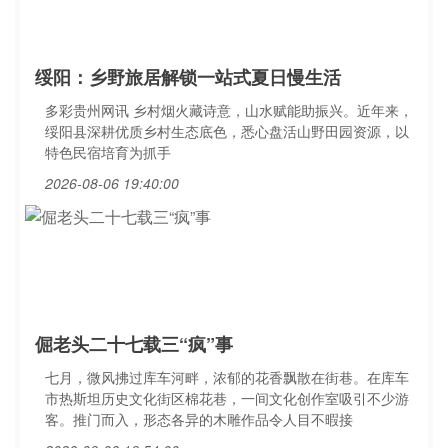
绥阳：乡野旅居解锁一站式夏日慢生活
多彩贵州网讯 乡村烟火藏诗意，山水赋能助振兴。近年来，
绥阳县深耕优质乡村生态底色，悉心盘活山野田园资源，以
特色民宿培育为抓手
2026-08-06 19:40:00
倔老头二十七载三“疯”事
七月，微风拂过库车河畔，浓郁的花香飘散在街巷。在库车
市热斯坦历史文化街区棉花巷，一间文化创作室吸引不少游
客。推门而入，形态各异的木雕作品令人目不暇接