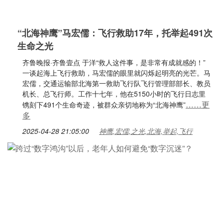
“北海神鹰”马宏儒：飞行救助17年，托举起491次
生命之光
齐鲁晚报·齐鲁壹点 于洋“救人这件事，是非常有成就感的！”
一谈起海上飞行救助，马宏儒的眼里就闪烁起明亮的光芒。马
宏儒，交通运输部北海第一救助飞行队飞行管理部部长、教员
机长、总飞行师。工作十七年，他在5150小时的飞行日志里
……更
镌刻下491个生命奇迹，被群众亲切地称为“北海神鹰”
多
2025-04-28 21:05:00
神鹰,宏儒,之光,北海,举起,飞行