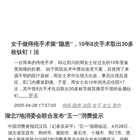
女子做痔疮手术留“隐患”，10年8次手术取出30多
枚钛钉！法
一台简单的痔疮手术，却让四川的周女士在过去的10年里备
受病痛的折磨。 由于医院在术中擅自改变方案，且使用了来
源不明的医疗器材，周女士术中出现大出血，事后出现后遗
症，肛门内屡发剧痛。于是，周女士在10年间先后住院17
次，其中曾8次手术先后取出30多枚导致其痛苦不堪的金属钛
……更多
钉
2025-04-28 17:57:00
痔疮,隐患,法院,女子,女士,资中
湖北7地消委会联合发布“五一”消费提示
中国消费者报武汉讯（记者吴采平）“五一”假期临近。4月28日，
湖北省宜昌市、荆州市、襄阳市、黄石市、十堰市、荆门市、恩
施土家族苗族自治州7地消费者委员会联合发布消费提示，提醒