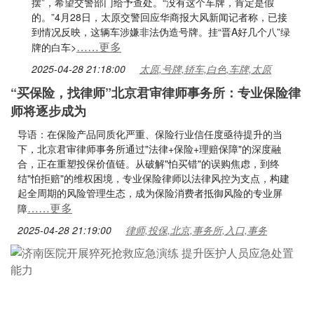
摆”，希望交警部门给予查处。“没有这个车牌，肯定是假
的。”4月28日，太原交警回应华商报大风新闻记者称，已接
到情况反映，这辆车涉嫌非法伪造号牌。挂“晋A好几个八”绿
……更多
牌的白车>
2025-04-28 21:18:00
太原,号牌,轿车,白色,车牌,太原
“买保险，找律师”北京君审律师事务所：专业保险律
师将逐步成为
导语：在保险产品同质化严重、保险行业信任度亟待提升的当
下，北京君审律师事务所通过"法律+保险+理赔保障"的深度融
合，正在重塑投保价值链。从破解"怕买错"的误购焦虑，到终
结"怕拒赔"的维权困境，专业保险律师以法律风控为支点，构建
起全周期的风险管理生态，成为保险消费者抵御风险的专业屏
……更多
障
2025-04-28 21:19:00
律师,投保,北京,事务所,入口,事务