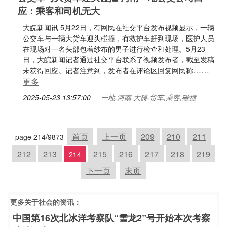
应：乘客和司机无大
大皖新闻讯 5月22日，有网民在社交平台发布视频显示，一辆
公交车与一辆大货车迎头碰撞，有救护车赶到现场，医护人员
在现场对一名头部包着纱布的男子进行检查和处理。5月23
日，大皖新闻记者通过社交平台联系了视频发布者，截至发稿
……
未获得回应。记者注意到，发布者在评论区回复网民称
更多
2025-05-23 13:57:00
一地,河南,大碍,货车,乘客,碰撞
首页
上一页
209
210
211
page 214/9873
212
213
215
216
217
218
219
214
下一页
末页
更多关于
社会
的资讯：
中国第16次北冰洋考察队“雪龙2”号开始本次考察