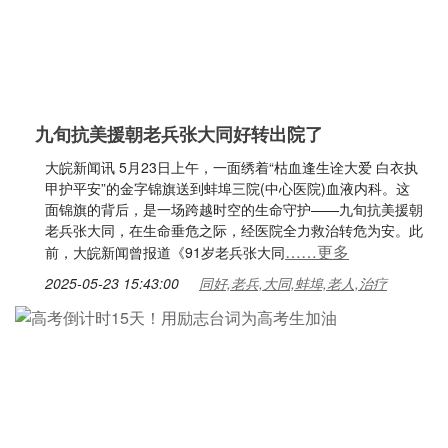
九旬抗美援朝老兵张大同好转出院了
大皖新闻讯 5月23日上午，一面绣着“枯血逢生诠大爱 白衣执
甲护平安”的金字锦旗送到蚌埠三院(中心医院)血液内科。这
面锦旗的背后，是一场跨越时空的生命守护——九旬抗美援朝
老兵张大同，在生命垂危之际，经医院全力救治转危为安。此
……更多
前，大皖新闻曾报道《91岁老兵张大同
2025-05-23 15:43:00
同好,老兵,大同,蚌埠,老人,治疗