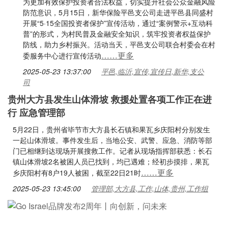
为更加有效保护投资者合法权益，切实提升社会公众金融风险
防范意识，5月15日，新华保险平邑支公司走进平邑县同盛村
开展“5·15全国投资者保护”宣传活动，通过“案例警示+互动科
普”的形式，为村民普及金融安全知识，筑牢投资者权益保护
防线，助力乡村振兴。活动当天，平邑支公司联合村委会在村
……更多
委服务中心进行宣传活动
2025-05-23 13:37:00
平邑,临沂,宣传,宣传日,新华,支公
司
贵州大方县发生山体滑坡 救援处置各项工作正在进
行 应急管理部
5月22日，贵州省毕节市大方县长石镇和果瓦乡庆阳村分别发生
一起山体滑坡。事件发生后，当地公安、武警、应急、消防等部
门已相继到达现场开展搜救工作。记者从现场指挥部获悉：长石
镇山体滑坡2名被困人员已找到，均已遇难；经初步摸排，果瓦
……更多
乡庆阳村有8户19人被困，截至22日21时
2025-05-23 13:45:00
管理部,大方县,工作,山体,贵州,工作组