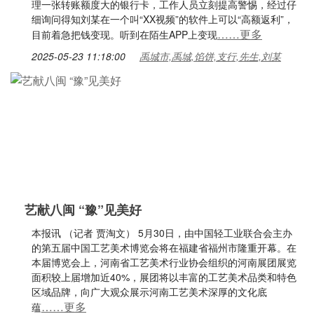
理一张转账额度大的银行卡，工作人员立刻提高警惕，经过仔
细询问得知刘某在一个叫“XX视频”的软件上可以“高额返利”，
……更多
目前着急把钱变现。听到在陌生APP上变现
2025-05-23 11:18:00
禹城市,禹城,馅饼,支行,先生,刘某
艺献八闽 “豫”见美好
本报讯 （记者 贾淘文） 5月30日，由中国轻工业联合会主办
的第五届中国工艺美术博览会将在福建省福州市隆重开幕。在
本届博览会上，河南省工艺美术行业协会组织的河南展团展览
面积较上届增加近40%，展团将以丰富的工艺美术品类和特色
区域品牌，向广大观众展示河南工艺美术深厚的文化底
……更多
蕴