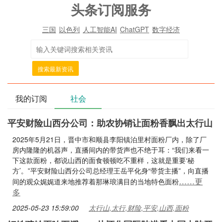
头条订阅服务
三国
以色列
人工智能AI
ChatGPT
数字经济
搜索最新资讯
我的订阅
社会
平安财险山西分公司：助农协销让面粉香飘出太行山
2025年5月21日，晋中市和顺县李阳镇泊里村面粉厂内，除了厂
房内隆隆的机器声，直播间内的带货声也不绝于耳：“我们来看一
下这款面粉，都说山西的面食顿顿吃不重样，这就是重要‘秘
方’。”平安财险山西分公司总经理王岳平化身“带货主播”，向直播
……更
间的观众娓娓道来地推荐着那琳琅满目的当地特色面粉
多
2025-05-23 15:59:00
太行山,太行,财险,平安,山西,面粉