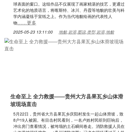
球表面的窗口。这组作品不仅展现了画家精湛的技艺，更通过
艺术化的地质语言，将喀斯特、冰川、丹霞等地貌的壮美与科
学内涵凝练于宣纸之上。作为当代地貌绘画的代表性人
……更多
物
2025-05-23 13:11:00
地貌,岩溶,图说,类型,岩溶,地貌
生命至上 全力救援——贵州大方县果瓦乡山体滑
坡现场直击
5月22日，贵州省大方县果瓦乡庆阳村发生一起山体滑坡，致
8户19人被困。有目击村民看到，一名卢姓村民听到巨响后，
冲出房门查看情况，被垮塌的土石瞬间卷走。消防救援人员在