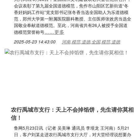
会议表彰了第九届全国道德模范，焦作市山阳区艺新街道“冬
香好妈妈工作站”党支部书记张冬香当选全国助人为乐道德模
范，郑州大学第一附属医院眼科教授、主任医师张效房当选全
国敬业奉献道德模范。至此，河南省共有26人被授予全国道
……更多
德模范荣誉称号
2025-05-23 14:43:00
河南,模范,道德,全国,模范,道德
农行禹城市支行：天上不会掉馅饼，先生请你莫相
信！
鲁网5月23日讯（记者 吴美琳 通讯员 李垠龙 王河南）5月21
日，客户刘某走进农行禹城市支行大厅，对大堂经理说想要办