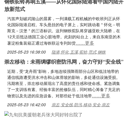
钢铁驼铃再响五溪——从怀化国际陆港看中国内陆开
放新范式
汽笛声划破武陵山的晨雾，一列满载工程机械的中欧班列正从怀
化国际陆港启程。车头悬挂的电子屏上，实时跳动着＂怀化－明
斯克－汉堡＂的三语标识。这列钢铁驼队将穿越亚欧大陆桥，在
12天后抵达德国工业心脏地带。此刻的站台上，来自东南亚的木
……更多
薯淀粉集装箱正通过海铁联运专列卸货
2025-05-23 16:38:00
陆港,怀化,五溪,驼铃,范式,钢铁
崇左移动：未雨绸缪织密防汛网，奋力守好“安全线”
近期，受“龙舟雨”影响，多地连续强降雨部分山区和低洼地带的
通信线路遭受洪水冲击和山体滑坡的影响，多处通信设施受损。
汛期将至，崇左移动展现出了高度的责任感和使命感。紧急调集
了一支训练有素、经验丰富的抢修队伍，同时精心筹备了充足的
……更多
物资以及先进的应急设备。对那些处于低洼地带
2025-05-23 16:42:00
崇左,安全线,防汛,移动,安全,崇左