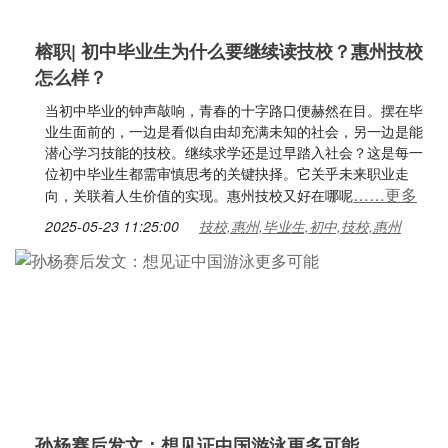
榕职| 初中毕业生为什么要继续读技校？惠州技校
怎么样？
当初中毕业的钟声敲响，青春的十字路口便赫然在目。摆在毕
业生面前的，一边是看似自由却充满未知的社会，另一边是能
潜心学习技能的技校。继续求学还是过早踏入社会？这是每一
位初中毕业生都需审慎思考的关键抉择。它关乎未来职业走
……更多
向，关联着人生价值的实现。惠州技校又好在哪呢
2025-05-23 11:25:00
技校,惠州,毕业生,初中,技校,惠州
孙杨赛后发文：想见证中国游泳更多可能