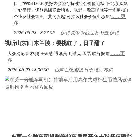
日，“WISH2030美好大会暨可持续社会价值论坛”在北京凤凰
中心举行。伊利集团联合腾讯、联想、隆基绿能等十余家领军
……更
企业及社会组织，共同发起“可持续社会价值生态圈”
多
2025-05-23 13:27:00
伊利,先锋,补贴,生育,行业,伊利
视听山东|山东兰陵：樱桃红了，日子甜了
……更
大众网记者 林鹏 王金慧 通讯员 孔维克 孟磊 临沂报道
多
2025-05-23 13:30:00
山东,兰陵,樱桃,日子,维克,林鹏
东莞一奔驰车司机别停前车后用高尔夫球杆狂砸挡