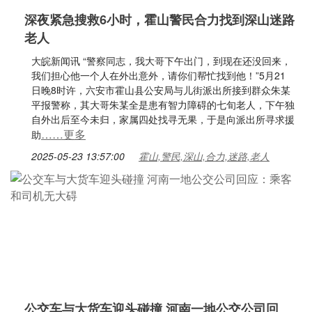
深夜紧急搜救6小时，霍山警民合力找到深山迷路
老人
大皖新闻讯 “警察同志，我大哥下午出门，到现在还没回来，
我们担心他一个人在外出意外，请你们帮忙找到他！”5月21
日晚8时许，六安市霍山县公安局与儿街派出所接到群众朱某
平报警称，其大哥朱某全是患有智力障碍的七旬老人，下午独
自外出后至今未归，家属四处找寻无果，于是向派出所寻求援
……更多
助
2025-05-23 13:57:00
霍山,警民,深山,合力,迷路,老人
公交车与大货车迎头碰撞 河南一地公交公司回