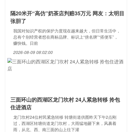
隔20米开“高仿”奶茶店判赔35万元 网友：太明目
张胆了
我国对知识产权的保护力度现在越来越大，但日常生活中，
总有个别经营者想在商标品牌、标识上“傍名牌”“搭便车”，
赚快钱。日前
2026-08-09 08:02:00
三面环山的西湖区龙门坎村 24人紧急转移 拎包
住进酒店
龙门坎村24位村民紧急转移 转塘街道供图昨天下午2点刚
过，西湖区转塘街道龙门坎村，大雨猛地砸下来，风裹着
雨，从北、西、南三面的山上往下灌