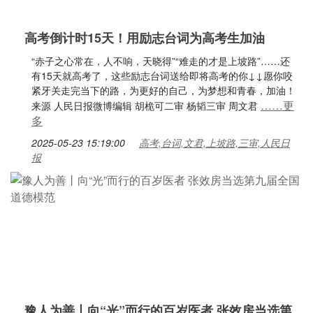
高考倒计时15天！用励志台词为高考生加油
“赤子之心常在，人不响，天晓得”“难走的才是上坡路”……还
有15天就高考了，这些励志台词送给即将高考的你↓↓愿你咬
紧牙关走完当下的路，为更好的自己，为梦想和青春，加油！
……更
来源 人民日报微博编辑 胡桅可二审 杨韬三审 周文君
多
2025-05-23 15:19:00
高考,台词,文君,上坡路,三审,人民日
报
豫人为善丨向“光”而行的百岁医者 张效房当选第