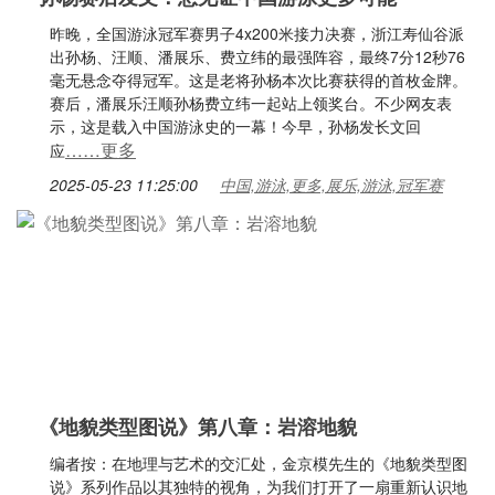
昨晚，全国游泳冠军赛男子4x200米接力决赛，浙江寿仙谷派
出孙杨、汪顺、潘展乐、费立纬的最强阵容，最终7分12秒76
毫无悬念夺得冠军。这是老将孙杨本次比赛获得的首枚金牌。
赛后，潘展乐汪顺孙杨费立纬一起站上领奖台。不少网友表
示，这是载入中国游泳史的一幕！今早，孙杨发长文回
……更多
应
2025-05-23 11:25:00
中国,游泳,更多,展乐,游泳,冠军赛
《地貌类型图说》第八章：岩溶地貌
编者按：在地理与艺术的交汇处，金京模先生的《地貌类型图
说》系列作品以其独特的视角，为我们打开了一扇重新认识地