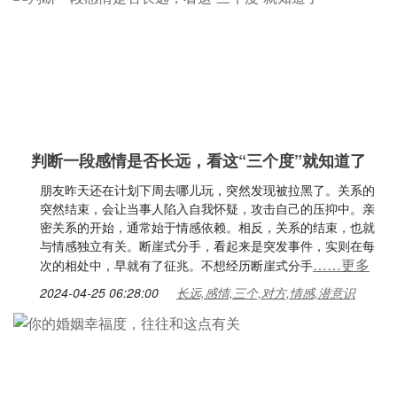
判断一段感情是否长远，看这“三个度”就知道了
朋友昨天还在计划下周去哪儿玩，突然发现被拉黑了。关系的
突然结束，会让当事人陷入自我怀疑，攻击自己的压抑中。亲
密关系的开始，通常始于情感依赖。相反，关系的结束，也就
与情感独立有关。断崖式分手，看起来是突发事件，实则在每
……更多
次的相处中，早就有了征兆。不想经历断崖式分手
2024-04-25 06:28:00
长远,感情,三个,对方,情感,潜意识