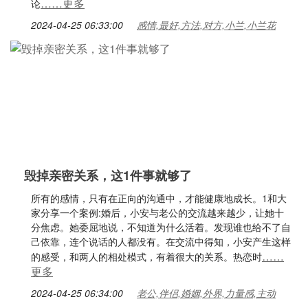
……更多
论
2024-04-25 06:33:00
感情,最好,方法,对方,小兰,小兰花
毁掉亲密关系，这1件事就够了
所有的感情，只有在正向的沟通中，才能健康地成长。1和大
家分享一个案例:婚后，小安与老公的交流越来越少，让她十
分焦虑。她委屈地说，不知道为什么活着。发现谁也给不了自
己依靠，连个说话的人都没有。在交流中得知，小安产生这样
……
的感受，和两人的相处模式，有着很大的关系。热恋时
更多
2024-04-25 06:34:00
老公,伴侣,婚姻,外界,力量感,主动