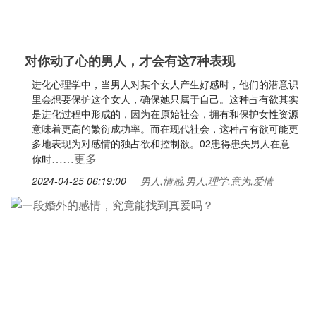
对你动了心的男人，才会有这7种表现
进化心理学中，当男人对某个女人产生好感时，他们的潜意识
里会想要保护这个女人，确保她只属于自己。这种占有欲其实
是进化过程中形成的，因为在原始社会，拥有和保护女性资源
意味着更高的繁衍成功率。而在现代社会，这种占有欲可能更
多地表现为对感情的独占欲和控制欲。02患得患失男人在意
……更多
你时
2024-04-25 06:19:00
男人,情感,男人,理学,意为,爱情