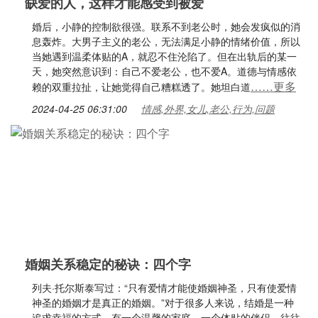
缺爱的人，这样才能感受到被爱
婚后，小静的控制欲很强。联系不到老公时，她会发疯似的消
息轰炸。大男子主义的老公，无法满足小静的情绪价值，所以
当她遇到温柔体贴的A，就忍不住沦陷了。但在出轨后的某一
天，她突然意识到：自己不爱老公，也不爱A。道德与情感依
……更多
赖的双重拉扯，让她觉得自己糟糕透了。她坦白道
2024-04-25 06:31:00
情感,外界,女儿,老公,行为,问题
婚姻关系稳定的秘诀：四个字
列夫·托尔斯泰写过：“只有爱情才能使婚姻神圣，只有使爱情
神圣的婚姻才是真正的婚姻。”对于很多人来说，结婚是一种
追求幸福的方式。有一个温馨的家庭，一个体贴的伴侣，往往