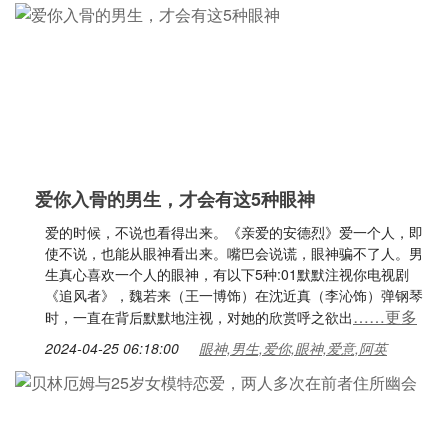
爱你入骨的男生，才会有这5种眼神
爱的时候，不说也看得出来。《亲爱的安德烈》爱一个人，即
使不说，也能从眼神看出来。嘴巴会说谎，眼神骗不了人。男
生真心喜欢一个人的眼神，有以下5种:01默默注视你电视剧
《追风者》，魏若来（王一博饰）在沈近真（李沁饰）弹钢琴
……更多
时，一直在背后默默地注视，对她的欣赏呼之欲出
2024-04-25 06:18:00
眼神,男生,爱你,眼神,爱意,阿英