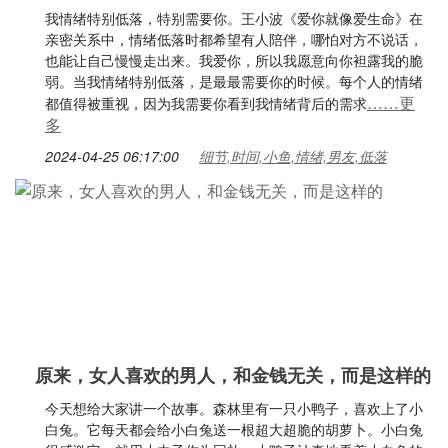
我情绪特别低落，特别需要你。王小波《爱你就像爱生命》在
亲密关系中，情绪低落时都希望有人陪伴，哪怕对方不说话，
也能让自己慢慢走出来。我爱你，所以我愿意向你袒露我的脆
弱。当我情绪特别低落，是最最需要你的时候。每个人的情绪
……更
都值得被重视，因为我需要你看到我情绪背后的需求
多
2024-04-25 06:17:00
细节,时间,小鱼,情绪,男友,低落
原来，女人喜欢的男人，和金钱无关，而是这样的
今天想给大家讲一个故事。森林里有一只小鸭子，喜欢上了小
白兔。它每天都会给小白兔送一根超大超脆的胡萝卜。小白兔