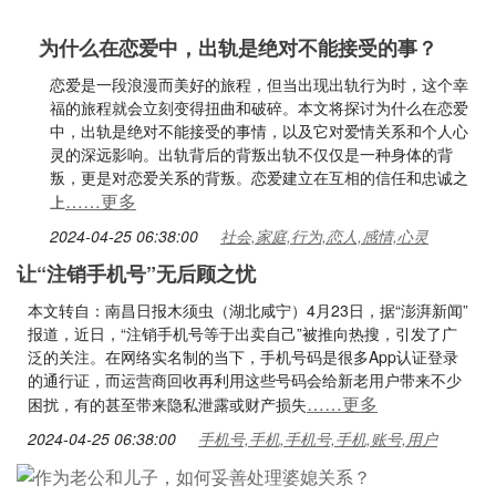
为什么在恋爱中，出轨是绝对不能接受的事？
恋爱是一段浪漫而美好的旅程，但当出现出轨行为时，这个幸
福的旅程就会立刻变得扭曲和破碎。本文将探讨为什么在恋爱
中，出轨是绝对不能接受的事情，以及它对爱情关系和个人心
灵的深远影响。出轨背后的背叛出轨不仅仅是一种身体的背
叛，更是对恋爱关系的背叛。恋爱建立在互相的信任和忠诚之
……更多
上
2024-04-25 06:38:00
社会,家庭,行为,恋人,感情,心灵
让“注销手机号”无后顾之忧
本文转自：南昌日报木须虫（湖北咸宁）4月23日，据“澎湃新闻”
报道，近日，“注销手机号等于出卖自己”被推向热搜，引发了广
泛的关注。在网络实名制的当下，手机号码是很多App认证登录
的通行证，而运营商回收再利用这些号码会给新老用户带来不少
……更多
困扰，有的甚至带来隐私泄露或财产损失
2024-04-25 06:38:00
手机号,手机,手机号,手机,账号,用户