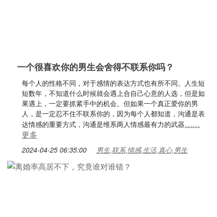
一个很喜欢你的男生会舍得不联系你吗？
每个人的性格不同，对于感情的表达方式也有所不同。人生短
短数年，不知道什么时候就会遇上合自己心意的人选，但是如
果遇上，一定要抓紧手中的机会。但如果一个真正爱你的男
人，是一定忍不住不联系你的，因为每个人都知道，沟通是表
……
达情感的重要方式，沟通是维系两人情感最有力的武器
更多
2024-04-25 06:35:00
男生,联系,情感,生活,真心,男生