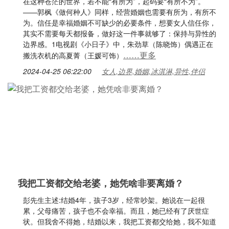
在这种苍茫的世界，若不能“有所为”，起码要“有所不为”。
——郭枫《做何种人》同样，经营婚姻也需要有所为，有所不
为。信任是幸福婚姻不可缺少的必要条件，想要女人信任你，
其实不需要每天都报备，做好这一件事就够了：保持与异性的
边界感。1电视剧《小日子》中，朱劲草（陈晓饰）偶遇正在
……更多
搬洗衣机的高夏菁（王媛可饰）
2024-04-25 06:22:00
女人,边界,婚姻,冰淇淋,异性,伴侣
我把工资都交给老婆，她凭啥非要离婚？
彭先生主述:结婚4年，孩子3岁，经常吵架。她说在一起很
累，父母痛苦，孩子也不会幸福。而且，她已经有了厌世症
状。但我舍不得她，结婚以来，我把工资都交给她，我不知道