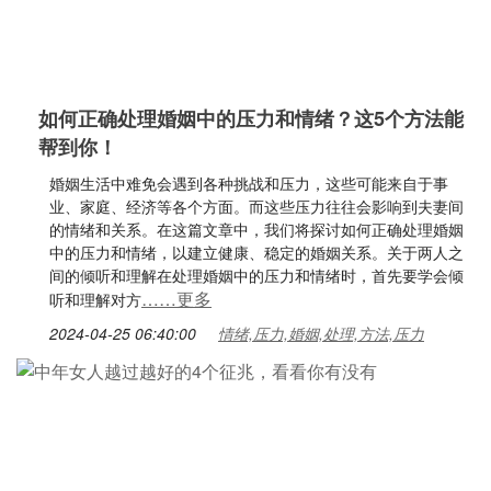
如何正确处理婚姻中的压力和情绪？这5个方法能
帮到你！
婚姻生活中难免会遇到各种挑战和压力，这些可能来自于事
业、家庭、经济等各个方面。而这些压力往往会影响到夫妻间
的情绪和关系。在这篇文章中，我们将探讨如何正确处理婚姻
中的压力和情绪，以建立健康、稳定的婚姻关系。关于两人之
间的倾听和理解在处理婚姻中的压力和情绪时，首先要学会倾
……更多
听和理解对方
2024-04-25 06:40:00
情绪,压力,婚姻,处理,方法,压力