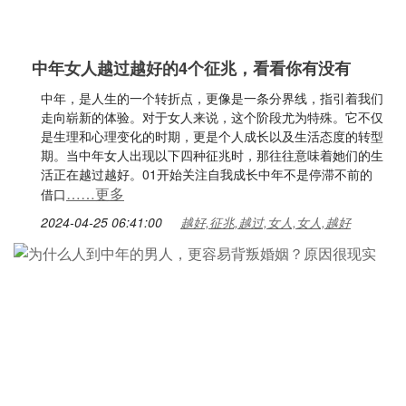
中年女人越过越好的4个征兆，看看你有没有
中年，是人生的一个转折点，更像是一条分界线，指引着我们
走向崭新的体验。对于女人来说，这个阶段尤为特殊。它不仅
是生理和心理变化的时期，更是个人成长以及生活态度的转型
期。当中年女人出现以下四种征兆时，那往往意味着她们的生
活正在越过越好。01开始关注自我成长中年不是停滞不前的
……更多
借口
2024-04-25 06:41:00
越好,征兆,越过,女人,女人,越好