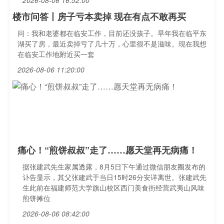
2026-08-06 16:52:00
楼市问答丨房子亏本卖掉 现在有点不敢再买
问：我和老婆都在临安工作，目前还没孩子。早年我在临平东
湖买了房，最近卖掉亏了几十万，心里很不是滋味。现在我想
在临安工作地附近买一套
2026-08-06 11:20:00
痛心！“煎饼叔叔”走了……愿天堂再无病痛！
据张建武先生家属透露，8月5日下午通过微信朋友圈发布的
讣告显示，其父张建武于当日15时26分安详离世。张建武先
生此前在福建师范大学旗山校区西门美食街经营武夷山风味
煎饼摊位
2026-08-06 08:42:00