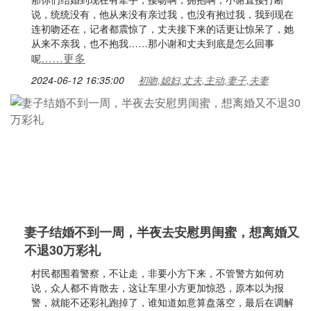
说，统统没有，他从来没有亲过我，也没有抱过我，我到现在
连初吻还在，记者都震惊了，丈夫接下来的话更让惊呆了，她
从来不亲我，也不抱我……那小谢和丈夫到底是怎么回事
……更多
呢
2024-06-12 16:35:00
初吻,媳妇,丈夫,主动,妻子,夫妻
妻子结婚不到一周，半夜去安慰男闺蜜，想离婚又
不退30万彩礼
村民都围着警察，不让走，非要小方下来，不管警方如何劝
说，众人都不肯散去，这让车里小方更加惊恐，原本以为报
警，就能不还彩礼跑掉了，谁知道如意算盘落空，最后在调解