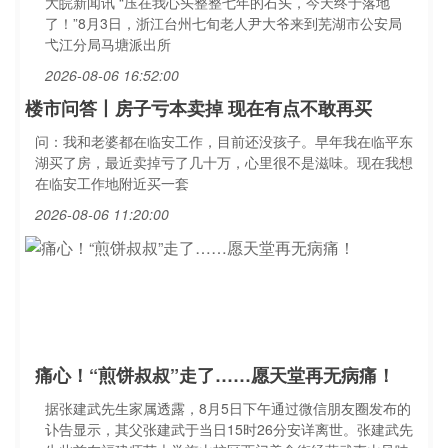
大皖新闻讯 “压在我心头整整七年的石头，今天终于落地
了！”8月3日，浙江台州七旬老人尹大爷来到芜湖市公安局
弋江分局马塘派出所
2026-08-06 16:52:00
楼市问答丨房子亏本卖掉 现在有点不敢再买
问：我和老婆都在临安工作，目前还没孩子。早年我在临平东
湖买了房，最近卖掉亏了几十万，心里很不是滋味。现在我想
在临安工作地附近买一套
2026-08-06 11:20:00
痛心！“煎饼叔叔”走了……愿天堂再无病痛！
据张建武先生家属透露，8月5日下午通过微信朋友圈发布的
讣告显示，其父张建武于当日15时26分安详离世。张建武先