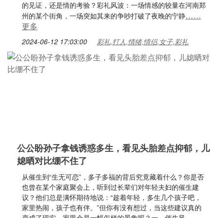
的见证，还是情的考验？彩礼风波：一场情感的较量在河南郑
……
州的某个街角，一场突如其来的争吵打破了夜晚的宁静
更多
2024-06-12 17:03:00
彩礼,打人,情绪,情侣,女子,彩礼
公公盼孙子拿钱诱惑多生，看见头胎差点抑郁，儿
媳晒对比绷不住了
从催生到“生无可恋”，多子多福的背后究竟藏着什么？你是否
也曾在某个家庭聚会上，听到过长辈们对年轻夫妇的催生建
议？他们总是满怀期待地说：“趁着年轻，多生几个孩子吧，
家里热闹，孩子也有伴。”但你有没有想过，当这些建议真的
变成了现实，家里会是一幅怎样的景象呢？一、催生风