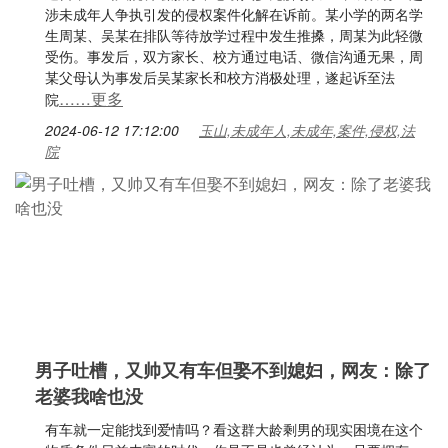
涉未成年人争执引发的侵权案件化解在诉前。某小学的两名学
生周某、吴某在排队等待放学过程中发生推搡，周某为此轻微
受伤。事发后，双方家长、校方通过电话、微信沟通无果，周
某父母认为事发后吴某家长和校方消极处理，遂起诉至法
……更多
院
2024-06-12 17:12:00
玉山,未成年人,未成年,案件,侵权,法
院
男子吐槽，又帅又有车但娶不到媳妇，网友：除了
老婆我啥也没
有车就一定能找到爱情吗？看这群大龄剩男的现实困境在这个