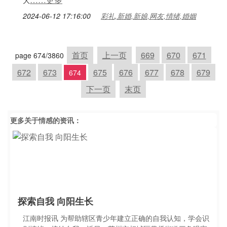
大
2024-06-12 17:16:00
彩礼,新婚,新娘,网友,情绪,婚姻
首页
上一页
669
670
671
page 674/3860
672
673
675
676
677
678
679
674
下一页
末页
更多关于
情感
的资讯：
探索自我 向阳生长
江南时报讯 为帮助辖区青少年建立正确的自我认知，学会识