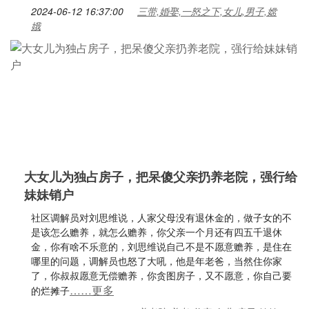
2024-06-12 16:37:00
三带,婚娶,一怒之下,女儿,男子,嫦
娥
大女儿为独占房子，把呆傻父亲扔养老院，强行给
妹妹销户
社区调解员对刘思维说，人家父母没有退休金的，做子女的不
是该怎么赡养，就怎么赡养，你父亲一个月还有四五千退休
金，你有啥不乐意的，刘思维说自己不是不愿意赡养，是住在
哪里的问题，调解员也怒了大吼，他是年老爸，当然住你家
了，你叔叔愿意无偿赡养，你贪图房子，又不愿意，你自己要
……更多
的烂摊子