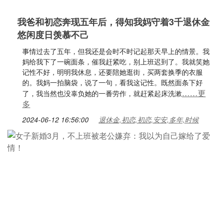
我爸和初恋奔现五年后，得知我妈守着3千退休金
悠闲度日羡慕不己
事情过去了五年，但我还是会时不时记起那天早上的情景。我
妈给我下了一碗面条，催我赶紧吃，别上班迟到了。我就笑她
记性不好，明明我休息，还要陪她逛街，买两套换季的衣服
的。我妈一拍脑袋，说了一句，看我这记性。既然面条下好
……更
了，我当然也没辜负她的一番劳作，就赶紧起床洗漱
多
2024-06-12 16:56:00
退休金,初恋,初恋,安安,多年,时候