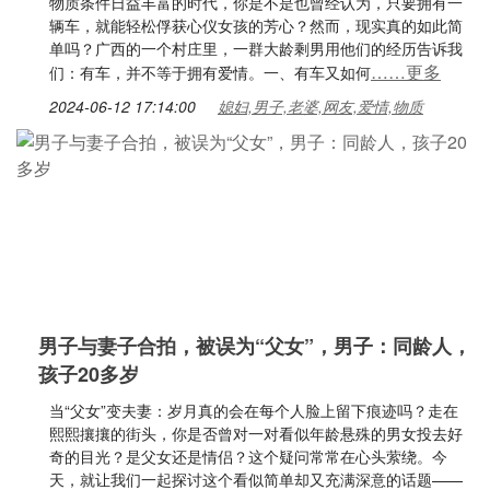
物质条件日益丰富的时代，你是不是也曾经认为，只要拥有一
辆车，就能轻松俘获心仪女孩的芳心？然而，现实真的如此简
单吗？广西的一个村庄里，一群大龄剩男用他们的经历告诉我
……更多
们：有车，并不等于拥有爱情。一、有车又如何
2024-06-12 17:14:00
媳妇,男子,老婆,网友,爱情,物质
男子与妻子合拍，被误为“父女”，男子：同龄人，
孩子20多岁
当“父女”变夫妻：岁月真的会在每个人脸上留下痕迹吗？走在
熙熙攘攘的街头，你是否曾对一对看似年龄悬殊的男女投去好
奇的目光？是父女还是情侣？这个疑问常常在心头萦绕。今
天，就让我们一起探讨这个看似简单却又充满深意的话题——