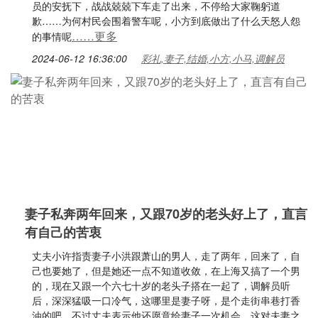
员的安抚下，战战兢兢下车走了出来，不停给大家鞠躬道
歉……为何村民会围着警车呢，小方到底做出了什么天怒人怨
……更多
的事情呢
2024-06-12 16:36:00
彩礼,妻子,结婚,小方,小马,调解员
妻子私奔两年回来，又跟70岁的老头好上了，直言
有自己的苦衷
丈夫小许指责妻子小洪跟萧山的男人，走了两年，回来了，自
己也要她了，但是她还一点不知道收敛，在上海又搞了一个男
的，现在又跟一个六七十岁的老头子搭在一起了，调解员听
后，深深猛吸一口冷气，这哪里是妻子呀，是个走街串巷打香
油的吧，不过丈夫表示他还愿意给妻子一次机会。这对夫妻之