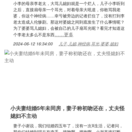
小李的母亲李老太，大骂儿媳妇就是一个烂人，儿子小李听到
之后，直接扇母亲一个耳光，对着母亲大吼道，你敢骂我老
婆，你这个神经病……幸亏被旁边的记者拦住了，没有打到李
老太造成人伦惨剧。那这对婆媳之间到底发生了什么事情呢？
为了婆婆骂儿媳妇，会被自己的儿子扇耳光呢？看完才知道这
……更多
个李老太多么不是东西
2024-06-12 16:34:00
儿子,儿媳,神经病,耳光,婆婆,媳妇
小夫妻结婚5年未同房，妻子称初吻还在，丈夫怪
媳妇不主动
妻子小谢说，我们结婚四五年了，没有一次X生活，记者问，
那你们结婚到现在有牵手，接吻啊，拥抱啊，小谢直接打断