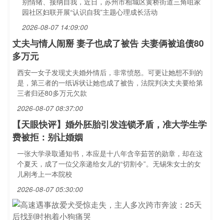
别情绪、接纳自我，近日，苏州市相城区黄桥街道三角咀家
园社区妇联开展“认识自我”主题心理成长活动
2026-08-07 14:09:00
丈夫与情人闹掰 妻子也成了被告 夫妻俩被追债80
多万元
西安一女子发现丈夫婚外情后，非常愤怒。可更让她想不到的
是，第三者的一纸诉状让她也成了被告，法院判决丈夫要给第
三者归还80多万元欠款
2026-08-07 08:37:00
【天眼快评】婚外胚胎引发连锁矛盾，准大学生学
费被拒：别让婚姻
一张大学录取通知书，本应是十八年含辛茹苦的勋章，却在这
个夏天，成了一位父亲递给女儿的“切割令”。无锡朱女士的女
儿刚考上一本院校
2026-08-07 05:30:00