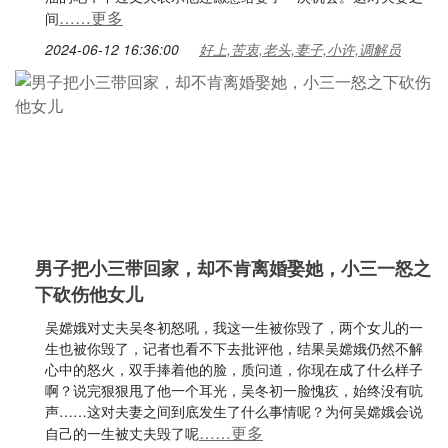
……更多
间
2024-06-12 16:36:00
好上,苦衷,老头,妻子,小许,调解员
男子把小三带回家，却不肯离婚娶她，小三一怒之
下砍伤他女儿
吴嫦娥对丈夫吴冬初怒吼，我这一生被你毁了，两个女儿的一
生也被你毁了，记者也看不下去批评他，结果吴嫦娥仍然不解
心中的怒火，双手捧着他的脸，质问道，你现在成了什么样子
啊？说完狠狠甩了他一个耳光，吴冬初一脸愧疚，始终没有吭
声……这对夫妻之间到底发生了什么事情呢？为何吴嫦娥会说
……更多
自己的一生被丈夫毁了呢