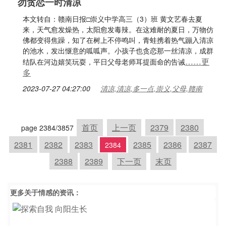
勿贪恋一时清凉
本文转自：赣南日报□崇义中学高三（3）班 黄文艺春去夏
来，天气愈发燥热，太阳愈发毒辣。在这难耐的夏日，万物仿
佛都变得焦躁，知了在树上不停鸣叫，青蛙携着热气蹦入清凉
的池水，发出惬意的呱呱声。小孩子也贪恋那一丝清凉，成群
……更
结队在河边嬉笑玩耍，平日父母老师耳提面命的告诫
多
2023-07-27 04:27:00
清凉,清凉,多一点,崇义,父母,赣南
首页
上一页
2379
2380
page 2384/3857
2381
2382
2383
2385
2386
2387
2384
2388
2389
下一页
末页
更多关于
情感
的资讯：