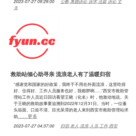
2023-07-27 09:29:00
公断,离婚诉讼,诉求,法庭,诉讼,丈
夫
救助站倾心助寻亲 流浪老人有了温暖归宿
“感谢党和国家的好政策，我终于不用在外面流浪，这里吃得
好、住得好、工作人员服务也好，我都胖咧......”西安市救助管
理站工作人员近日回访看望王晓（化名）时，他激动地说。关
于王晓的救助故事要追溯到2022年12月31日。当时，一位蓬
头垢面、口齿不清、目光呆滞的老人来到西安市救助管理站求
……更多
助
2023-07-27 04:37:00
归宿,老人,流浪,人员,工作,西安