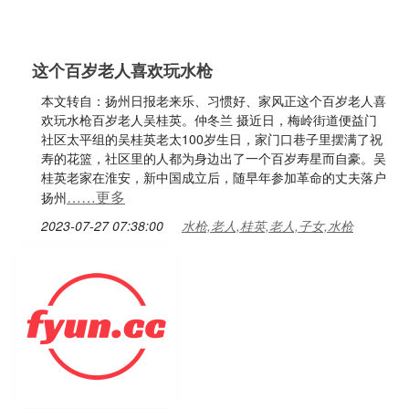
这个百岁老人喜欢玩水枪
本文转自：扬州日报老来乐、习惯好、家风正这个百岁老人喜
欢玩水枪百岁老人吴桂英。仲冬兰 摄近日，梅岭街道便益门
社区太平组的吴桂英老太100岁生日，家门口巷子里摆满了祝
寿的花篮，社区里的人都为身边出了一个百岁寿星而自豪。吴
桂英老家在淮安，新中国成立后，随早年参加革命的丈夫落户
……更多
扬州
2023-07-27 07:38:00
水枪,老人,桂英,老人,子女,水枪