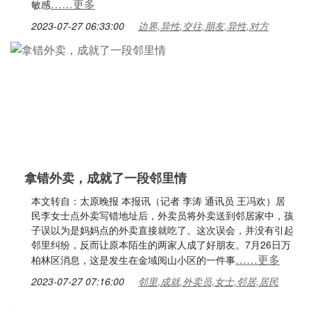
……更多
敏感
2023-07-27 06:33:00
边界,异性,交往,朋友,异性,对方
拿错外卖，成就了一段邻里情
本文转自：太原晚报 本报讯（记者 李涛 通讯员 王冯欢）居
民李女士点外卖写错地址后，外卖员将外卖送到邻居家中，孩
子误以为是妈妈点的外卖直接就吃了。这次误会，并没有引起
邻里纠纷，反而让原本陌生的两家人成了好朋友。7月26日万
……更多
柏林区消息，这是发生在金域阅山小区的一件事
2023-07-27 07:16:00
邻里,成就,外卖员,女士,邻居,居民