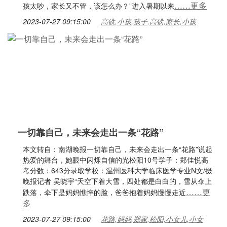
……更多
孩太吵，家长又不管，该怎么办？”进入暑期以来
2023-07-27 09:15:00
高铁,小孩,孩子,高铁,家长,小孩
一切靠自己，未来会走出一条“花路”
本文转自：南湖晚报一切靠自己，未来会走出一条“花路”说起
热爱的舞台，她眼中闪烁自信的光松阳10号学子：郑佳悦高
考分数：643分录取学校：温州医科大学临床医学专业N文/摄
晚报记者 吴晓宇“天空下着大雪，四处都是白白的，雪从伞上
……更
跌落，伞下是妈妈憔悴的脸，爸爸抱着妈妈慢慢走近
多
2023-07-27 09:15:00
花路,妈妈,郑家,松阳,小女儿,小女