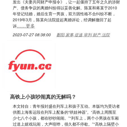
发出《夫妻共同财产申报令》，让一起僵持了五年之久的涉财
产、债务争议的离婚纠纷得以妥善化解。陈某和蒋某于2010
年登记结婚，婚后生育一男孩，双方因性格不合纠纷不断，
2019年3月，陈某向法院提起离婚诉讼，经调解撤回了起
……更多
诉
2023-07-27 08:38:00
鄱阳,家事,提速,审判,财产,法院
高铁上小孩吵闹真的无解吗？
本文转自：青年报封盛在列车上和孩子互动。本版均为受访者
供图上海客运段在列车上配备的“哄娃神器”。“高铁上周围至
少七八个小孩，都在吵吵闹闹。”“列车上，两个小男孩在车厢
过道上嬉戏玩闹，大声喧哗，很久都不停歇。”“高铁上隔壁小