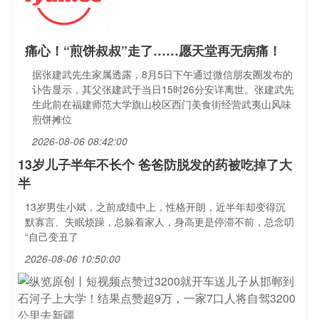
痛心！“煎饼叔叔”走了……愿天堂再无病痛！
据张建武先生家属透露，8月5日下午通过微信朋友圈发布的
讣告显示，其父张建武于当日15时26分安详离世。张建武先
生此前在福建师范大学旗山校区西门美食街经营武夷山风味
煎饼摊位
2026-08-06 08:42:00
13岁儿子半年不长个 爸爸防脱发的药被吃掉了大
半
13岁男生小斌，之前成绩中上，性格开朗，近半年却变得沉
默寡言、失眠烦躁，总躲着家人，身高更是停滞不前，总念叨
“自己变丑了
2026-08-06 10:50:00