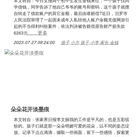
本文转自：今日女报两个初中生发生金钱来往，一个孩子找同
学借钱，同学告诉了他自己爷爷的账号和密码，这个孩子就擅
自转走了借款账户的其它金额，最后由谁赔偿?近日，汨罗市
人民法院审理了一起因未成年人私转他人账户余额充值网游引
起的不当得利纠纷案件，依法判决被告赔偿原告财产损失款
……更多
6263元
2023-07-27 09:24:00
孩子,小方,孩子,小李,家长,金钱
朵朵花开淡墨痕
本文转自：张家界日报李文丽我的工作是平凡的，也是五彩缤
纷的。孩子们就是那一朵朵明媚可爱的花朵，以不同的姿态绽
放。记录下点点滴滴，撷取一些画面，留下一些感悟，探索更