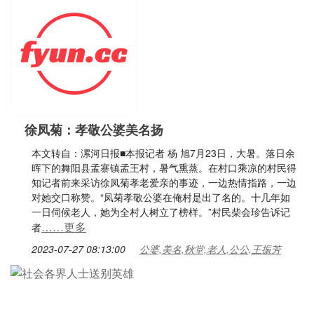
徐凤菊：孝敬公婆美名扬
本文转自：漯河日报■本报记者 杨 旭7月23日，大暑。落日余
晖下的舞阳县孟寨镇孟王村，暑气熏蒸。在村口乘凉的村民得
知记者前来采访徐凤菊孝老爱亲的事迹，一边热情指路，一边
对她交口称赞。“凤菊孝敬公婆在俺村是出了名的。十几年如
一日伺候老人，她为全村人树立了榜样。”村民柴会珍告诉记
……更多
者
2023-07-27 08:13:00
公婆,美名,秋堂,老人,公公,王振芳