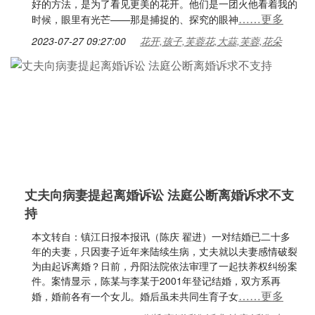
好的方法，是为了看见更美的花开。他们是一团火他看着我的
……更多
时候，眼里有光芒——那是捕捉的、探究的眼神
2023-07-27 09:27:00
花开,孩子,芙蓉花,大蒜,芙蓉,花朵
丈夫向病妻提起离婚诉讼 法庭公断离婚诉求不支
持
本文转自：镇江日报本报讯（陈庆 翟进）一对结婚已二十多
年的夫妻，只因妻子近年来陆续生病，丈夫就以夫妻感情破裂
为由起诉离婚？日前，丹阳法院依法审理了一起扶养权纠纷案
件。案情显示，陈某与李某于2001年登记结婚，双方系再
……更多
婚，婚前各有一个女儿。婚后虽未共同生育子女