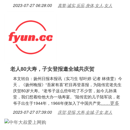
2023-07-27 06:28:00
真挚,诚实,反应,身体,女人,女人
老人80大寿，子女登报邀全城共庆贺
本文转自：扬州日报本报讯（实习生 邬叶婷 记者 林倩雯）今
天，《扬州晚报》“吾家有喜”栏目再登喜报，为陆传宏老先生
庆贺80岁大寿。“老爷子这么些年吃了不少苦，如今儿孙满
堂，我们想着给他大办一场寿宴。”陆传宏的儿子陆军说，老
……更多
爷子出生于1944年，1966年便加入了中国共产党
2023-07-27 07:39:00
庆贺,登报,大寿,全城,子女,老人