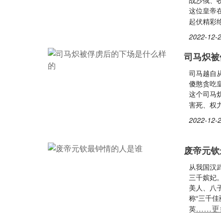
战沙俄、
这位皇帝
起伏精彩
2022-12-2
司马炽被
司马越自
傻憨贪吃
这个司马炽
害死、权
2022-12-2
废帝元钦
从我国汉
三千嫔妃
美人、八
称“三千
……更
英