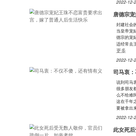
2022-12-2
唐德宗宠
封建社会
当皇帝宠
德宗的宠
适经常去
更多
2022-12-2
司马衷：
说到司马
很多朋友
么不给难
这在千年
要被拿出
2022-12-2
此女死后