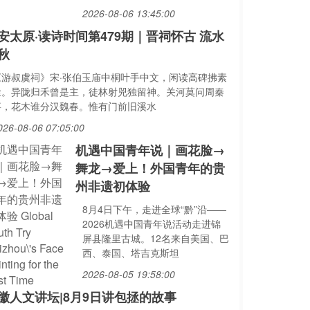
2026-08-06 13:45:00
安太原·读诗时间第479期｜晋祠怀古 流水
秋
《游叔虞祠》宋·张伯玉庙中桐叶手中文，闲读高碑拂素
尘。异陇归禾曾是主，徒林射兕独留神。关河莫问周秦
事，花木谁分汉魏春。惟有门前旧溪水
026-08-06 07:05:00
机遇中国青年说｜画花脸→
舞龙→爱上！外国青年的贵
州非遗初体验
8月4日下午，走进全球“黔”沿——
2026机遇中国青年说活动走进锦
屏县隆里古城。12名来自美国、巴
西、泰国、塔吉克斯坦
2026-08-05 19:58:00
徽人文讲坛|8月9日讲包拯的故事