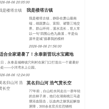
026-08-06 20:05:00
我是楼塔古镇
我是楼塔古镇，静卧在萧山最南
端，雄踞萧山、富阳、诸暨三地交
界。群山环伺，溪水流长，世人常
以一句“四围山色九曲溪，半是仙
源半是城”描摹我的模样
2026-08-06 21:56:00
适合全家避暑了！永泰新晋玩水宝藏地
近日，永泰县城峰镇穴利村在家门口打造出一个避暑好
去处——小洋湾水上公园。
026-08-06 12:24:00
英名归山河 浩气贯长空
77年前，白山松水间走出一群年轻
的吉林子弟，他们在湖南桃江马迹
塘浴血阻击，以血肉之躯筑起解放
屏障，300余名官兵壮烈牺牲