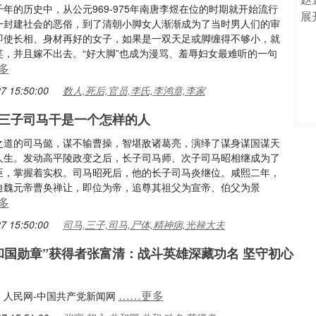
年的历史中，从公元969-975年南唐李煜在位的时期就开始流行
一封建社会的恶俗，到了清朝小脚女人渐渐成为了当时男人们的审
即使长相、身材再好的女子，如果是一双天足或脚缠得不够小，就
笑，并且嫁不出去。“好大脚”也成为漫骂、羞辱妇女最难听的一句
多
7 15:50:00
数人,死后,官员,李氏,李鸿章,李家
三子司马干是一个怎样的人
之道的司马懿，谋不输曹操，智堪敌诸葛亮，演绎了谋身谋国谋天
人生。发动高平陵政变之后，长子司马师、次子司马昭相继成为了
臣，掌握着实权。司马昭死后，他的长子司马炎继位。咸熙二年，
迫魏元帝曹奂禅让，即位为帝，追尊其祖父为宣帝、伯父为景
多
7 15:50:00
司马,三子,司马,尸体,精神病,光禄大夫
和国勋章”获得者张富清：战斗英雄深藏功名 坚守初心
……更多
：人民网-中国共产党新闻网