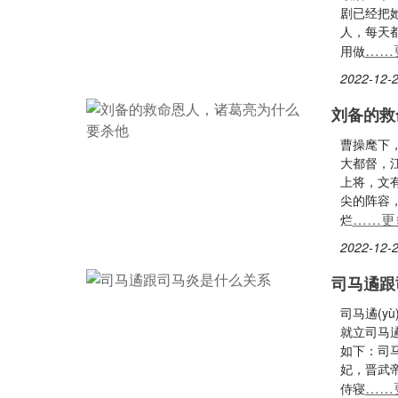
剧已经把
人，每天
……
用做
2022-12-2
刘备的救
曹操麾下
大都督，
上将，文
尖的阵容
……更
烂
2022-12-2
司马遹跟
司马遹(
就立司马
如下：司
妃，晋武
……
侍寝