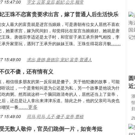
7 15:47:00
宇文,云英,皇后,嫔妃,公元,顺常
妃王珠不恋富贵要求出宫，嫁了普通人后生活快乐
的女人最大的富贵就是进宫当娘娘，可是唐朝有位女人居然不喜欢
妃，她要求宫，嫁为民间妇，却觉得比在皇宫当娘娘好。她就是唐
妃王珠。唐德宗李适还是太子时，和官宦子弟王承升脾气相投，李
……
王承升家里玩，遇到了王承升的妹妹王珠。王珠生得花容月貌
7 15:49:00
求出,唐德,唐德宗,宠妃,富贵,普通人
不仅不傻，还有情有义
圆
衷，相信很多朋友的第一反应就是傻子。关于他犯傻的故事，可能
近
都听说过，一个是青蛙叫是为公还是为私，另一个故事是他说为什
民吃肉粥。然而就这样一个脑回路清奇的人，居然还当上了皇帝，
浙
之后，还总是让人拿出来津津乐道。除此之外，他的父亲司马炎也
……更多
来嘲笑一番
7 15:49:00
司马,司马,儿子,傻子,皇帝,曹植
2
受无数人敬仰，官员们跪倒一片，如丧考妣