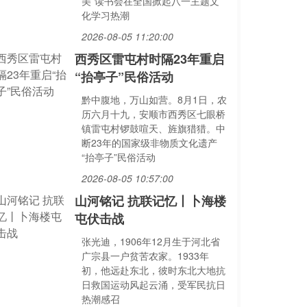
美”读书会在全国掀起八一主题文
化学习热潮
2026-08-05 11:20:00
西秀区雷屯村时隔23年重启
“抬亭子”民俗活动
黔中腹地，万山如营。8月1日，农
历六月十九，安顺市西秀区七眼桥
镇雷屯村锣鼓喧天、旌旗猎猎。中
断23年的国家级非物质文化遗产
“抬亭子”民俗活动
2026-08-05 10:57:00
山河铭记 抗联记忆丨卜海楼
屯伏击战
张光迪，1906年12月生于河北省
广宗县一户贫苦农家。1933年
初，他远赴东北，彼时东北大地抗
日救国运动风起云涌，受军民抗日
热潮感召