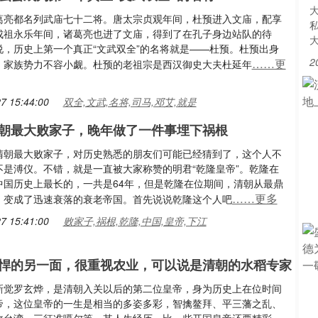
葛亮都名列武庙七十二将。唐太宗贞观年间，杜预进入文庙，配享
成祖永乐年间，诸葛亮也进了文庙，得到了在孔子身边站队的待
说，历史上第一个真正“文武双全”的名将就是——杜预。杜预出身
2
……更
，家族势力不容小觑。杜预的老祖宗是西汉御史大夫杜延年
7 15:44:00
双全,文武,名将,司马,邓艾,就是
朝最大败家子，晚年做了一件事埋下祸根
清朝最大败家子，对历史熟悉的朋友们可能已经猜到了，这个人不
不是溥仪。不错，就是一直被大家称赞的明君“乾隆皇帝”。乾隆在
中国历史上最长的，一共是64年，但是乾隆在位期间，清朝从最鼎
……更多
，变成了迅速衰落的衰老帝国。首先说说乾隆这个人吧
7 15:41:00
败家子,祸根,乾隆,中国,皇帝,下江
悍的另一面，很重视农业，可以说是清朝的水稻专家
新觉罗玄烨，是清朝入关以后的第二位皇帝，身为历史上在位时间
帝，这位皇帝的一生是相当的多姿多彩，智擒鳌拜、平三藩之乱、