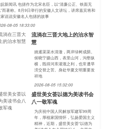
大皖新闻讯 包拯作为北宋名臣，以“清廉公正、铁面无
私”而著称。8月9日举行的安徽人文讲坛，讲席嘉宾将和
大家说说安徽名人包拯的故事
026-08-05 18:33:00
流淌在三晋大地上的治水智
慧
姚暹渠渠水清澈，两岸绿树成荫。
侯晓宁摄山西，表里山河，沟壑纵
横，既得河库灌溉之利，也常遭旱
涝交替之苦。身处华夏文明重要发
祥地
2026-08-05 15:32:00
盛世美女荟以德为美读书会
八一敬军魂
为庆祝中国人民解放军建军99周
年，厚植家国情怀，弘扬爱国主义
精神，近期，盛世美女荟“以德为