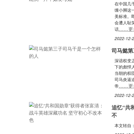
在中国几千
缠小脚这
美标准。
会遭人耻
……更
话
2022-12-2
司马懿第
深谙权变
下的彪悍
当朝的权
司马炎逼
……更
帝
2022-12-2
追忆“共
不
本文转自