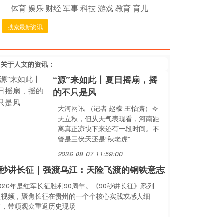
体育
娱乐
财经
军事
科技
游戏
教育
育儿
搜索最新资讯
多关于
人文
的资讯：
“源”来如此丨夏日摇扇，摇
的不只是风
大河网讯 （记者 赵檬 王怡潇）今
天立秋，但从天气表现看，河南距
离真正凉快下来还有一段时间。不
管是三伏天还是“秋老虎”
2026-08-07 11:59:00
0秒讲长征｜强渡乌江：天险飞渡的钢铁意志
026年是红军长征胜利90周年。《90秒讲长征》系列
短视频，聚焦长征在贵州的一个个核心实践或感人细
节，带领观众重返历史现场