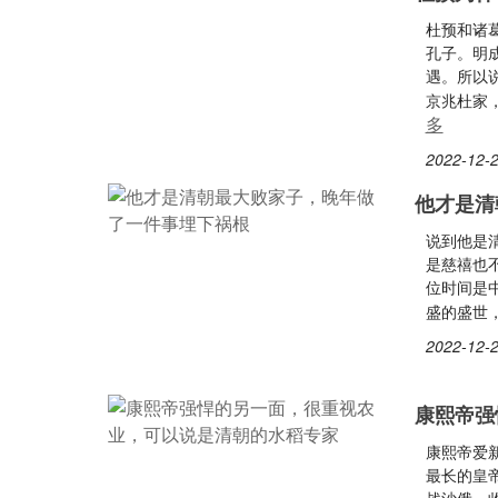
杜预和诸
孔子。明
遇。所以
京兆杜家
多
2022-12-2
他才是清
说到他是
是慈禧也
位时间是
盛的盛世
2022-12-2
康熙帝强
康熙帝爱
最长的皇