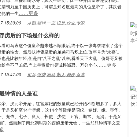
收台湾、三征准噶尔等，其人生经历，比一些开国皇帝还要精彩。
在清朝乃至中国历史上，可谓是知名度最高的几位皇帝了，其跌岩
……更多
绝伦的一生
7 15:39:00
水稻,强悍,一面,说是,农业,专家
俘虏后的下场是什么样的
从看司马衷这个傻皇帝越来越不顺眼后,终于以一张毒饼结束了这个
皇帝的性命。然后扶持傻皇帝的弟弟司马炽上位,改年号为“永嘉”。
也是比较年轻,但是自“八王之乱”以来,看着天下大乱、傻哥哥又被
……更多
力纷争不已,自己当上皇帝后也是诚惶诚恐、万分小心
7 15:47:00
司马,俘虏,司马,胡人,匈奴,永嘉
最钟情的人是谁
武帝、汉元帝开始，红宫嫔妃的数量就已经开始不断增多了，多大
。于是又扩至14个等级，这14个等级便是昭仪、婕妤、娥、容华、
子、充依、七子、良人、长使、少使、五官、顺常、无涓。于是又
佳丽”。然而到了南北朝时期的西魏废帝元钦，一生却只钟情宇文云
多