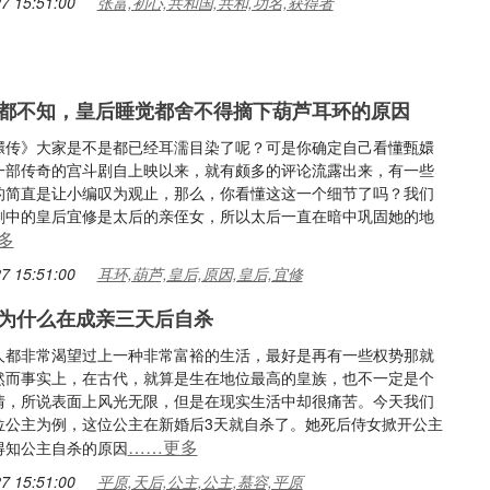
7 15:51:00
张富,初心,共和国,共和,功名,获得者
都不知，皇后睡觉都舍不得摘下葫芦耳环的原因
嬛传》大家是不是都已经耳濡目染了呢？可是你确定自己看懂甄嬛
一部传奇的宫斗剧自上映以来，就有颇多的评论流露出来，有一些
的简直是让小编叹为观止，那么，你看懂这这一个细节了吗？我们
剧中的皇后宜修是太后的亲侄女，所以太后一直在暗中巩固她的地
多
7 15:51:00
耳环,葫芦,皇后,原因,皇后,宜修
为什么在成亲三天后自杀
人都非常渴望过上一种非常富裕的生活，最好是再有一些权势那就
然而事实上，在古代，就算是生在地位最高的皇族，也不一定是个
情，所说表面上风光无限，但是在现实生活中却很痛苦。今天我们
位公主为例，这位公主在新婚后3天就自杀了。她死后侍女掀开公主
……更多
得知公主自杀的原因
7 15:51:00
平原,天后,公主,公主,慕容,平原