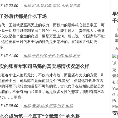
7 15:22:00
司马,司马,晋武帝,南风,儿子,晋惠帝
早
子孙后代都是什么下场
千
古代，王朝就是至高无上的权力，而权力的最终核心就是帝王，可
一举一动都可以牵制黎民百姓的生死，能力越大，责任越大，他身
不仅仅是整个皇室的命运，更是万里山河。所以说一个国家能不能
，这还要看当时的君王做的行为是要怎样的。在我国古代历史
多
2
7 15:41:00
司马,子孙后代,子孙,后代,司马,君王
实的张春华和司马懿的真实感情状况怎么样
的张春华让人羡慕无比，不仅有才有貌，而且还有丈夫的宠爱，和
间恩爱不已，司马懿在她面前就是个“气管炎”，但是这种现象在古
尊的环境下想想也知道是不可能的吧，古代女子在结婚以后都是为
活着的，不会有自由和事业，这是很多女性的悲哀，明明有着不次
……更多
能力
7 15:35:00
司马,春华,状况,感情,历史,司马
安
么会成为第一个真正"文武双全"的名将