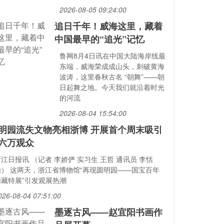
2026-08-05 09:24:00
追日千年！威海这里，藏着
中国最早的“追光”记忆
鲁网8月4日讯在中国大陆海岸线最
东端，威海荣成成山头，刺破黄海
波涛，这里春秋古名 “朝舞”——朝
日起舞之地。今天我们就沿着时光
的河流
2026-08-04 15:54:00
明园流失文物亮相浙博 开展首个周末吸引
六万观众
江日报讯 （记者 李娇俨 实习生 王哲 通讯员 李恬
怡） 这两天，浙江省博物馆“再现圆明园——国宝百年
归藏特展”引发观展热潮
026-08-04 07:51:00
墨逐古风——赵宜阳书画作