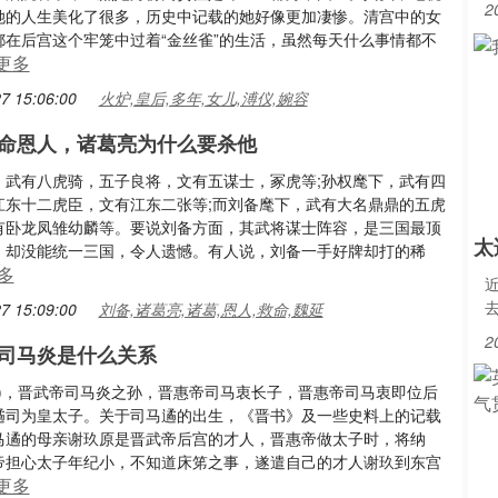
2
她的人生美化了很多，历史中记载的她好像更加凄惨。清宫中的女
都在后宫这个牢笼中过着“金丝雀”的生活，虽然每天什么事情都不
更多
7 15:06:00
火炉,皇后,多年,女儿,溥仪,婉容
命恩人，诸葛亮为什么要杀他
，武有八虎骑，五子良将，文有五谋士，冢虎等;孙权麾下，武有四
江东十二虎臣，文有江东二张等;而刘备麾下，武有大名鼎鼎的五虎
有卧龙凤雏幼麟等。要说刘备方面，其武将谋士阵容，是三国最顶
太
，却没能统一三国，令人遗憾。有人说，刘备一手好牌却打的稀
多
7 15:09:00
刘备,诸葛亮,诸葛,恩人,救命,魏延
2
司马炎是什么关系
yù)，晋武帝司马炎之孙，晋惠帝司马衷长子，晋惠帝司马衷即位后
遹司为皇太子。关于司马遹的出生，《晋书》及一些史料上的记载
马遹的母亲谢玖原是晋武帝后宫的才人，晋惠帝做太子时，将纳
帝担心太子年纪小，不知道床笫之事，遂遣自己的才人谢玖到东宫
更多