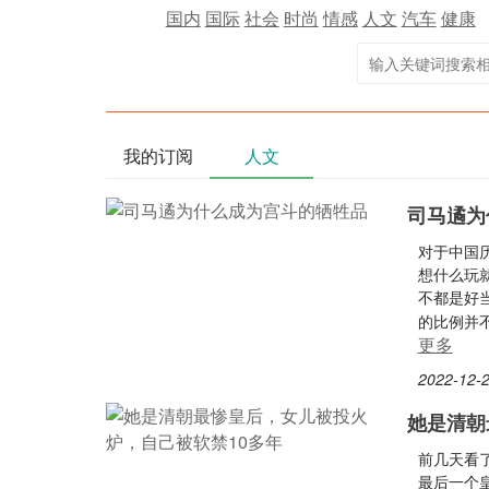
国内
国际
社会
时尚
情感
人文
汽车
健康
我的订阅
人文
司马遹为
对于中国
想什么玩
不都是好
的比例并
更多
2022-12-2
她是清朝
前几天看
最后一个