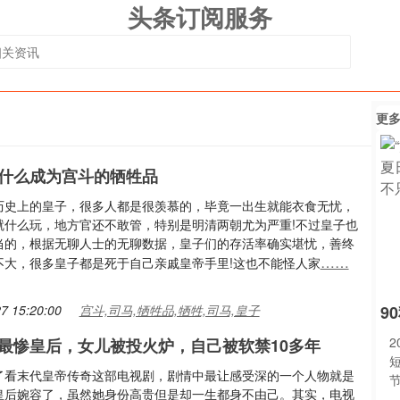
头条订阅服务
更
什么成为宫斗的牺牲品
历史上的皇子，很多人都是很羡慕的，毕竟一出生就能衣食无忧，
就什么玩，地方官还不敢管，特别是明清两朝尤为严重!不过皇子也
当的，根据无聊人士的无聊数据，皇子们的存活率确实堪忧，善终
……
不大，很多皇子都是死于自己亲戚皇帝手里!这也不能怪人家
7 15:20:00
宫斗,司马,牺牲品,牺牲,司马,皇子
9
2
最惨皇后，女儿被投火炉，自己被软禁10多年
了看末代皇帝传奇这部电视剧，剧情中最让感受深的一个人物就是
皇后婉容了，虽然她身份高贵但是却一生都身不由己。其实，电视