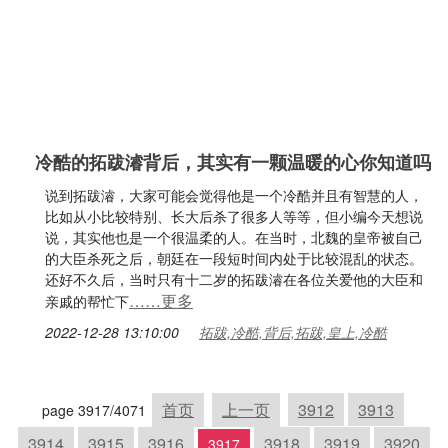
冷酷的拓跋濬背后，其实有一颗温暖的心你知道吗
说到拓跋濬，大家可能会觉得他是一个冷酷并且有智慧的人，
比如从小比较特别、长大后杀了很多人等等，但小编今天想说
说，其实他也是一个很温柔的人。在当时，北魏的皇帝被自己
的大臣杀死之后，朝廷在一段短时间内处于比较混乱的状态。
还好不久后，当时只有十二岁的拓跋濬在各位关爱他的大臣和
……更多
亲戚的帮忙下
2022-12-28 13:10:00
拓跋,冷酷,背后,拓跋,皇上,冷酷
首页
上一页
3912
3913
page 3917/4071
3914
3915
3916
3918
3919
3920
3917