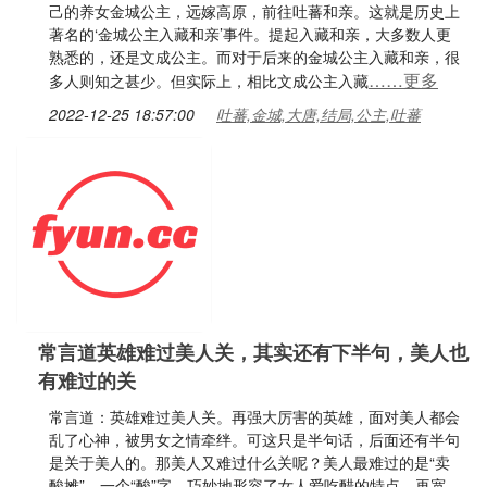
己的养女金城公主，远嫁高原，前往吐蕃和亲。这就是历史上
著名的‘金城公主入藏和亲’事件。提起入藏和亲，大多数人更
熟悉的，还是文成公主。而对于后来的金城公主入藏和亲，很
……更多
多人则知之甚少。但实际上，相比文成公主入藏
2022-12-25 18:57:00
吐蕃,金城,大唐,结局,公主,吐蕃
常言道英雄难过美人关，其实还有下半句，美人也
有难过的关
常言道：英雄难过美人关。再强大厉害的英雄，面对美人都会
乱了心神，被男女之情牵绊。可这只是半句话，后面还有半句
是关于美人的。那美人又难过什么关呢？美人最难过的是“卖
酸摊”。一个“酸”字，巧妙地形容了女人爱吃醋的特点，再宽