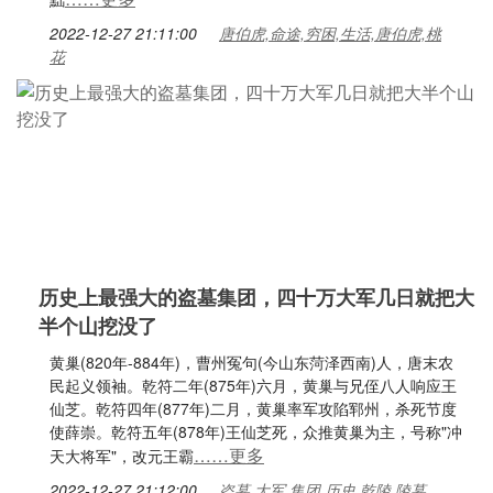
2022-12-27 21:11:00
唐伯虎,命途,穷困,生活,唐伯虎,桃
花
历史上最强大的盗墓集团，四十万大军几日就把大
半个山挖没了
黄巢(820年-884年)，曹州冤句(今山东菏泽西南)人，唐末农
民起义领袖。乾符二年(875年)六月，黄巢与兄侄八人响应王
仙芝。乾符四年(877年)二月，黄巢率军攻陷郓州，杀死节度
使薛崇。乾符五年(878年)王仙芝死，众推黄巢为主，号称"冲
……更多
天大将军"，改元王霸
2022-12-27 21:12:00
盗墓,大军,集团,历史,乾陵,陵墓