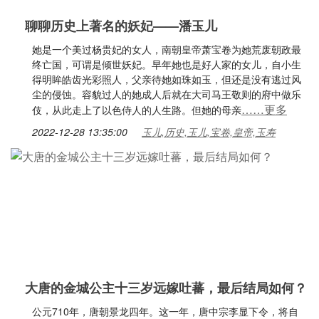
聊聊历史上著名的妖妃——潘玉儿
她是一个美过杨贵妃的女人，南朝皇帝萧宝卷为她荒废朝政最
终亡国，可谓是倾世妖妃。早年她也是好人家的女儿，自小生
得明眸皓齿光彩照人，父亲待她如珠如玉，但还是没有逃过风
尘的侵蚀。容貌过人的她成人后就在大司马王敬则的府中做乐
……更多
伎，从此走上了以色侍人的人生路。但她的母亲
2022-12-28 13:35:00
玉儿,历史,玉儿,宝卷,皇帝,玉寿
大唐的金城公主十三岁远嫁吐蕃，最后结局如何？
公元710年，唐朝景龙四年。这一年，唐中宗李显下令，将自