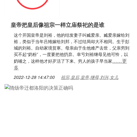
皇帝把皇后像祖宗一样立庙祭祀的是谁
这个开国皇帝是刘裕，他的结发妻子叫臧爱亲。臧爱亲嫁给刘
裕，类似于当年吕雉嫁给刘邦，不过结局却大不相同。生于彭
城的刘裕。自幼家境贫寒。母亲由于生他难产去世，父亲穷到
买不起“奶粉”，一度要把他扔弃。幸亏刘裕继母见他可怜，以
……更
奶哺之，这样他才好歹活了下来。穷人的孩子早当家
多
2022-12-28 14:47:00
祖宗,皇后,皇帝,继母,刘兴,女儿