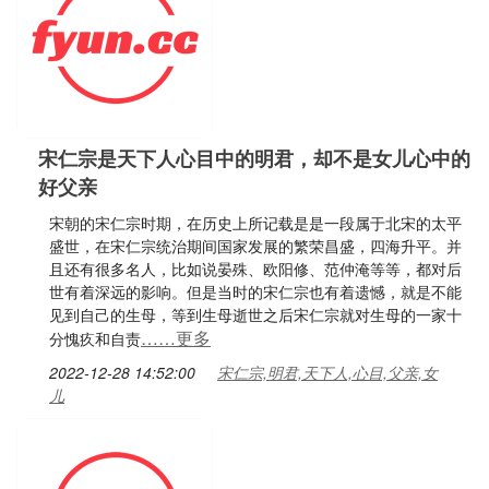
宋仁宗是天下人心目中的明君，却不是女儿心中的
好父亲
宋朝的宋仁宗时期，在历史上所记载是是一段属于北宋的太平
盛世，在宋仁宗统治期间国家发展的繁荣昌盛，四海升平。并
且还有很多名人，比如说晏殊、欧阳修、范仲淹等等，都对后
世有着深远的影响。但是当时的宋仁宗也有着遗憾，就是不能
见到自己的生母，等到生母逝世之后宋仁宗就对生母的一家十
……更多
分愧疚和自责
2022-12-28 14:52:00
宋仁宗,明君,天下人,心目,父亲,女
儿