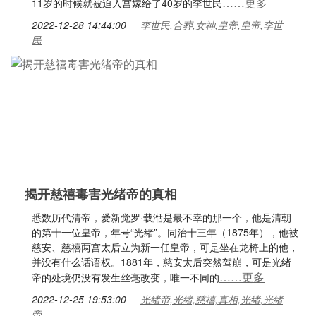
……更多
11岁的时候就被迫入宫嫁给了40岁的李世民
2022-12-28 14:44:00
李世民,合葬,女神,皇帝,皇帝,李世
民
揭开慈禧毒害光绪帝的真相
悉数历代清帝，爱新觉罗·载湉是最不幸的那一个，他是清朝
的第十一位皇帝，年号“光绪”。同治十三年（1875年），他被
慈安、慈禧两宫太后立为新一任皇帝，可是坐在龙椅上的他，
并没有什么话语权。1881年，慈安太后突然驾崩，可是光绪
……更多
帝的处境仍没有发生丝毫改变，唯一不同的
2022-12-25 19:53:00
光绪帝,光绪,慈禧,真相,光绪,光绪
帝