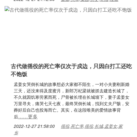
古代做徭役的死亡率仅次于戍边，只因白打工还吃
不饱饭
孟姜女哭倒长城的故事想必大家都不陌生，一对小夫妻刚新婚
三天，还没来得及度蜜月，新郎万杞梁就被抓去建造长城了，
不久就因饥寒劳累而死，尸骨被长埋在长城墙下，妻子孟姜女
万里寻夫，痛哭七天七夜，最终哭倒长城，找到丈夫尸骸，安
葬好后自己也投海而亡。其实，在这段唯美的爱情故事背
……更多
后
2022-12-27 21:58:00
徭役,死亡率,徭役,长城,孟姜女,家
乡