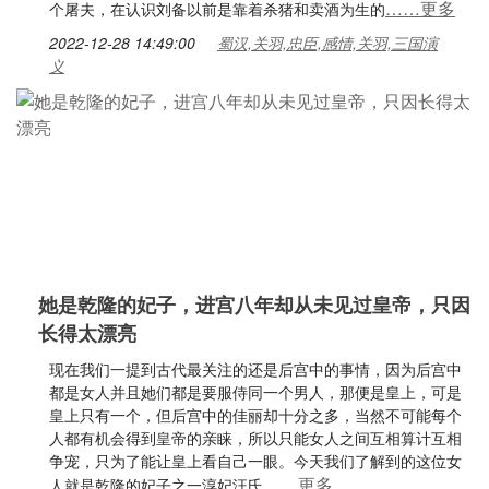
……更多
个屠夫，在认识刘备以前是靠着杀猪和卖酒为生的
2022-12-28 14:49:00
蜀汉,关羽,忠臣,感情,关羽,三国演
义
她是乾隆的妃子，进宫八年却从未见过皇帝，只因
长得太漂亮
现在我们一提到古代最关注的还是后宫中的事情，因为后宫中
都是女人并且她们都是要服侍同一个男人，那便是皇上，可是
皇上只有一个，但后宫中的佳丽却十分之多，当然不可能每个
人都有机会得到皇帝的亲睐，所以只能女人之间互相算计互相
争宠，只为了能让皇上看自己一眼。今天我们了解到的这位女
……更多
人就是乾隆的妃子之一淳妃汪氏