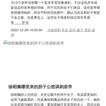
为12个皇帝没有哪一个是非常荒淫暴虐的。不过这也并非就
是说这些皇帝很好伺候，对于后宫的女子们来说，这些皇帝都
是很难伺候的，而在平时的百姓眼中，都认为皇后和妃子都是
千金之躯。但是事实上，这些女子很多时候过得非常难
……更多
受
2022-12-28 14:50:00
大放异彩,年生,后代,孩子,贵妃,皇
帝
徐昭佩哪里来的胆子公然讽刺皇帝
徐昭佩的人生特别，历史记载中的宫中女子，有温柔贤淑的，
也有飞扬跋扈的，但是像徐昭佩这样的女子却仅此一个，她的
出名是因为她红杏出墙，要知道她可是皇帝的女人，而且出轨