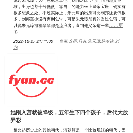
说起朱元璋，人们总愿意拿他与刘邦对比，他们同为起义英
雄，出身也都十分低微，靠自己的能力坐上皇帝宝座，确实有
很多想象之处。不过实际上，朱元璋的出身可比刘邦还要低很
多，刘邦至少没有穷到乞讨，可是朱元璋却真的当过乞丐，可
……更
以说朱元璋祖祖辈辈都是流浪者，直到他父亲这一辈
多
2022-12-27 21:41:00
皇帝,众臣,只有,朱元璋,陈友谅,刘
邦
她刚入宫就被降级，五年生下四个孩子，后代大放
异彩
相比起历史上的其他朝代，清朝算是一个比较规矩的朝代，因