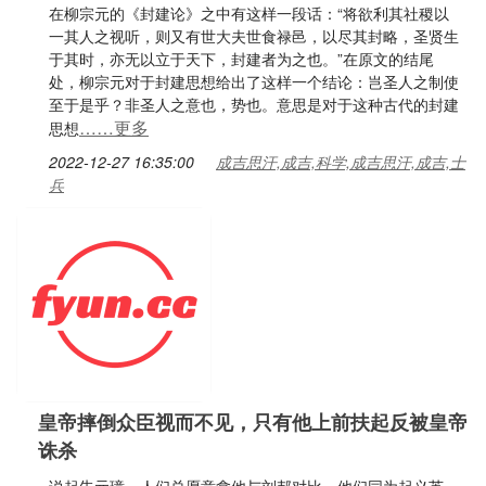
在柳宗元的《封建论》之中有这样一段话：“将欲利其社稷以
一其人之视听，则又有世大夫世食禄邑，以尽其封略，圣贤生
于其时，亦无以立于天下，封建者为之也。”在原文的结尾
处，柳宗元对于封建思想给出了这样一个结论：岂圣人之制使
至于是乎？非圣人之意也，势也。意思是对于这种古代的封建
……更多
思想
2022-12-27 16:35:00
成吉思汗,成吉,科学,成吉思汗,成吉,士
兵
皇帝摔倒众臣视而不见，只有他上前扶起反被皇帝
诛杀