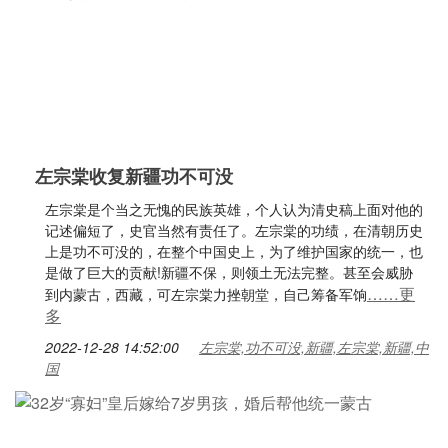
左宗棠收复新疆功不可没
左宗棠是个当之无愧的民族英雄，个人认为清史稿上面对他的
记述偏短了，史官当然有责任了。左宗棠的功绩，在清朝历史
上是功不可没的，在整个中国史上，为了维护国家的统一，也
是做了巨大的贡献!新疆不保，则领土无法完整。甚至会威胁
……更
到内蒙古，西藏，可左宗棠力挫朝堂，自己筹备军饷
多
2022-12-28 14:52:00
左宗棠,功不可没,新疆,左宗棠,新疆,中
国