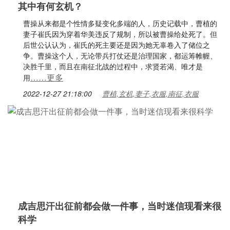
其中有何玄机？
曹操从来都是个性情多疑变化多端的人，历史记载中，曹植的
妻子崔氏因为穿着华美违反了规制，所以被曹操给处死了。但
后世公认认为，崔氏的死主要还是因为她无辜卷入了储位之
争。曹操这个人，无论带兵打仗还是治理国家，都运筹帷幄、
决胜千里，而且在南征北战的过程中，求贤若渴、唯才是
……更多
用
2022-12-27 21:18:00
曹植,玄机,妻子,衣服,南征,衣服
成吉思汗出征前都会做一件事，当时迷信现看来很
科学