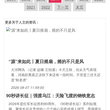
3921
3922
下一页
末页
更多关于
人文
的资讯：
“源”来如此丨夏日摇扇，摇的不只是风
大河网讯 （记者 赵檬 王怡潇）今天立秋，但从天气表现
看，河南距离真正凉快下来还有一段时间。不管是三伏天还
是“秋老虎”
2026-08-07 11:59:00
90秒讲长征｜强渡乌江：天险飞渡的钢铁意志
2026年是红军长征胜利90周年。《90秒讲长征》系列短视
频，聚焦长征在贵州的一个个核心实践或感人细节，带领观众