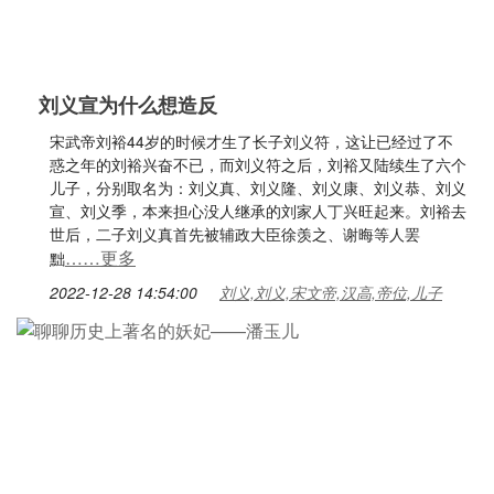
刘义宣为什么想造反
宋武帝刘裕44岁的时候才生了长子刘义符，这让已经过了不
惑之年的刘裕兴奋不已，而刘义符之后，刘裕又陆续生了六个
儿子，分别取名为：刘义真、刘义隆、刘义康、刘义恭、刘义
宣、刘义季，本来担心没人继承的刘家人丁兴旺起来。刘裕去
世后，二子刘义真首先被辅政大臣徐羡之、谢晦等人罢
……更多
黜
2022-12-28 14:54:00
刘义,刘义,宋文帝,汉高,帝位,儿子