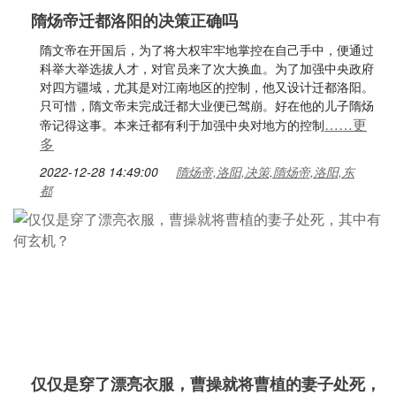
隋炀帝迁都洛阳的决策正确吗
隋文帝在开国后，为了将大权牢牢地掌控在自己手中，便通过
科举大举选拔人才，对官员来了次大换血。为了加强中央政府
对四方疆域，尤其是对江南地区的控制，他又设计迁都洛阳。
只可惜，隋文帝未完成迁都大业便已驾崩。好在他的儿子隋炀
……更
帝记得这事。本来迁都有利于加强中央对地方的控制
多
2022-12-28 14:49:00
隋炀帝,洛阳,决策,隋炀帝,洛阳,东
都
仅仅是穿了漂亮衣服，曹操就将曹植的妻子处死，