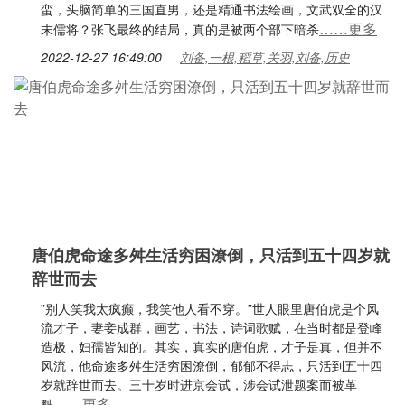
蛮，头脑简单的三国直男，还是精通书法绘画，文武双全的汉
……更多
末儒将？张飞最终的结局，真的是被两个部下暗杀
2022-12-27 16:49:00
刘备,一根,稻草,关羽,刘备,历史
唐伯虎命途多舛生活穷困潦倒，只活到五十四岁就
辞世而去
”别人笑我太疯癫，我笑他人看不穿。”世人眼里唐伯虎是个风
流才子，妻妾成群，画艺，书法，诗词歌赋，在当时都是登峰
造极，妇孺皆知的。其实，真实的唐伯虎，才子是真，但并不
风流，他命途多舛生活穷困潦倒，郁郁不得志，只活到五十四
岁就辞世而去。三十岁时进京会试，涉会试泄题案而被革
……更多
黜