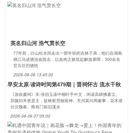
英名归山河 浩气贯长空
77年前，白山松水间走出一群年轻的吉林子弟，他们在湖南
桃江马迹塘浴血阻击，以血肉之躯筑起解放屏障，300余名
官兵壮烈牺牲
2026-08-06 13:45:00
早安太原·读诗时间第479期｜晋祠怀古 流水千秋
《游叔虞祠》宋·张伯玉庙中桐叶手中文，闲读高碑拂素尘。
异陇归禾曾是主，徒林射兕独留神。关河莫问周秦事，花木谁
分汉魏春。惟有门前旧溪水
2026-08-06 07:05:00