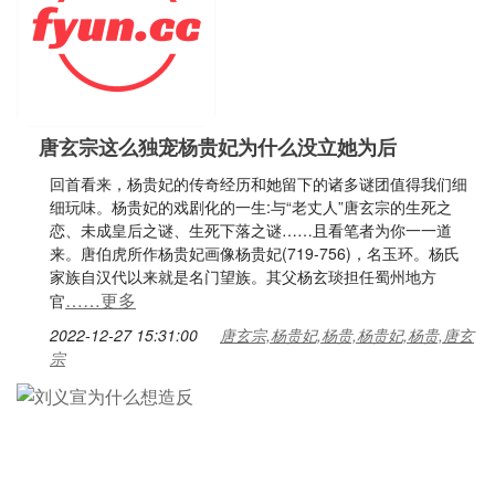
唐玄宗这么独宠杨贵妃为什么没立她为后
回首看来，杨贵妃的传奇经历和她留下的诸多谜团值得我们细
细玩味。杨贵妃的戏剧化的一生:与“老丈人”唐玄宗的生死之
恋、未成皇后之谜、生死下落之谜……且看笔者为你一一道
来。唐伯虎所作杨贵妃画像杨贵妃(719-756)，名玉环。杨氏
家族自汉代以来就是名门望族。其父杨玄琰担任蜀州地方
……更多
官
2022-12-27 15:31:00
唐玄宗,杨贵妃,杨贵,杨贵妃,杨贵,唐玄
宗