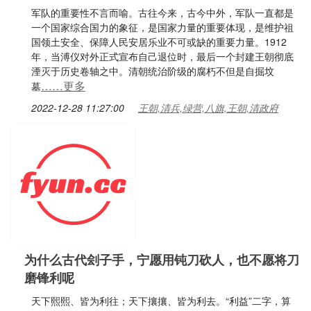
军队的重要性不言而喻。古往今来，古今中外，军队一直都是
一个国家综合国力的象征，是国家力量的重要体现，是维护祖
国领土安全、保障人民安居乐业不可或缺的重要力量。1912
年，当溥仪对外正式宣布自己退位时，最后一个封建王朝彻底
湮灭于历史卷轴之中。清朝统治阶级的腐朽不但是自掘坟
……更多
墓
2022-12-28 11:27:00
王朝,清兵,绿营,八旗,王朝,清政府
为什么古代刽子手，宁愿用钝刀砍人，也不愿将刀
磨锋利呢
天下熙熙、皆为利往；天下攘攘、皆为利去。“利益”二字，算