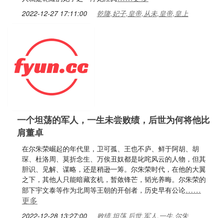
2022-12-27 17:11:00
乾隆,妃子,皇帝,从未,皇帝,皇上
一个坦荡的军人，一生未尝败绩，后世为何将他比
肩董卓
在尔朱荣崛起的年代里，卫可孤、王也不庐、鲜于阿胡、胡
琛、杜洛周、莫折念生、万俟丑奴都是叱咤风云的人物，但其
胆识、见解、谋略，还是稍逊一筹。尔朱荣时代，在他的大翼
之下，其他人只能暗藏玄机，暂敛锋芒，韬光养晦。尔朱荣的
……
部下宇文泰等作为北周等王朝的开创者，历史早有公论
更多
2022-12-28 13:27:00
败绩,坦荡,后世,军人,一生,尔朱