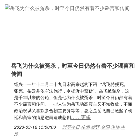
岳飞为什么被冤杀，时至今日仍然有着不少谣言和
传闻
绍兴十一年十二月二十九日宋高宗赵构下诏--“岳飞特赐死。
张宪、岳云并依军法施行，令杨沂中监斩”。岳飞被冤杀，这
是千年以来的公论。但是他为什么被冤杀，时至今日仍然有着
不少谣言和传闻。一些人认为岳飞功高震主又不知收敛，不懂
政治权谋又喜欢参合朝堂要务等等，总之是岳飞自己激起了朝
……更多
廷和高宗的猜忌进而造成悲剧
2023-03-12 15:50:00
时至今日,传闻,朝廷,金国,说法,中
原