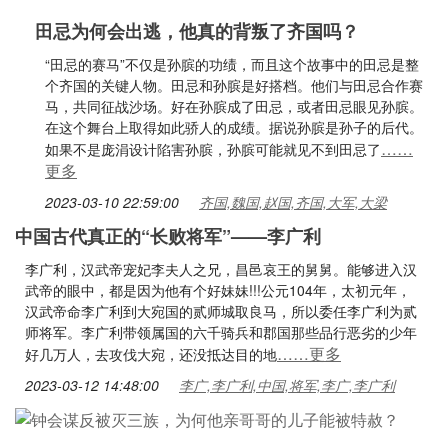
田忌为何会出逃，他真的背叛了齐国吗？
“田忌的赛马”不仅是孙膑的功绩，而且这个故事中的田忌是整
个齐国的关键人物。田忌和孙膑是好搭档。他们与田忌合作赛
马，共同征战沙场。好在孙膑成了田忌，或者田忌眼见孙膑。
在这个舞台上取得如此骄人的成绩。据说孙膑是孙子的后代。
……
如果不是庞涓设计陷害孙膑，孙膑可能就见不到田忌了
更多
2023-03-10 22:59:00
齐国,魏国,赵国,齐国,大军,大梁
中国古代真正的“长败将军”——李广利
李广利，汉武帝宠妃李夫人之兄，昌邑哀王的舅舅。能够进入汉
武帝的眼中，都是因为他有个好妹妹!!!公元104年，太初元年，
汉武帝命李广利到大宛国的贰师城取良马，所以委任李广利为贰
师将军。李广利带领属国的六千骑兵和郡国那些品行恶劣的少年
……更多
好几万人，去攻伐大宛，还没抵达目的地
2023-03-12 14:48:00
李广,李广利,中国,将军,李广,李广利