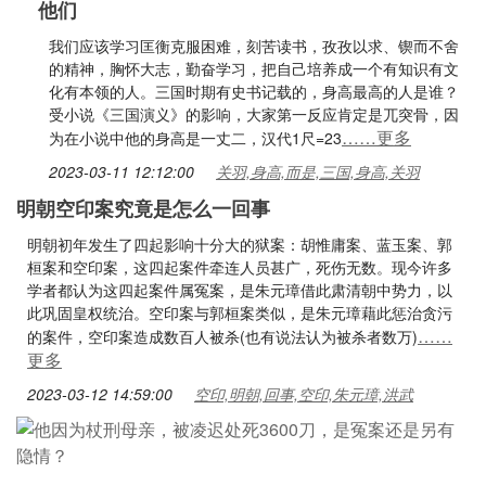
他们
我们应该学习匡衡克服困难，刻苦读书，孜孜以求、锲而不舍
的精神，胸怀大志，勤奋学习，把自己培养成一个有知识有文
化有本领的人。三国时期有史书记载的，身高最高的人是谁？
受小说《三国演义》的影响，大家第一反应肯定是兀突骨，因
……更多
为在小说中他的身高是一丈二，汉代1尺=23
2023-03-11 12:12:00
关羽,身高,而是,三国,身高,关羽
明朝空印案究竟是怎么一回事
明朝初年发生了四起影响十分大的狱案：胡惟庸案、蓝玉案、郭
桓案和空印案，这四起案件牵连人员甚广，死伤无数。现今许多
学者都认为这四起案件属冤案，是朱元璋借此肃清朝中势力，以
此巩固皇权统治。空印案与郭桓案类似，是朱元璋藉此惩治贪污
……
的案件，空印案造成数百人被杀(也有说法认为被杀者数万)
更多
2023-03-12 14:59:00
空印,明朝,回事,空印,朱元璋,洪武