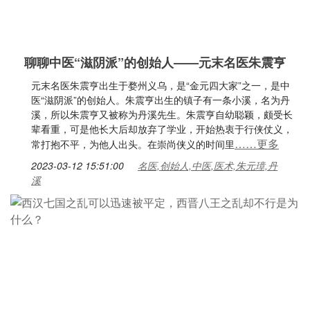
聊聊中医“滋阴派”的创始人——元末名医朱震亨
元末名医朱震亨出生于婺州义乌，是“金元四大家”之一，是中
医“滋阴派”的创始人。朱震亨出生的镇子有一条小溪，名为丹
溪，所以朱震亨又被称为丹溪先生。朱震亨自幼聪颖，颇受长
辈看重，可是他长大后却放弃了学业，开始热衷于行侠仗义，
……更多
常打抱不平，为他人出头。在崇尚侠义的时间里
2023-03-12 15:51:00
名医,创始人,中医,医术,朱元璋,丹
溪