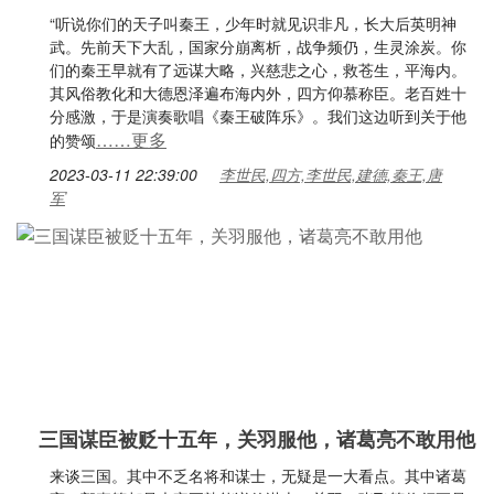
“听说你们的天子叫秦王，少年时就见识非凡，长大后英明神
武。先前天下大乱，国家分崩离析，战争频仍，生灵涂炭。你
们的秦王早就有了远谋大略，兴慈悲之心，救苍生，平海内。
其风俗教化和大德恩泽遍布海内外，四方仰慕称臣。老百姓十
分感激，于是演奏歌唱《秦王破阵乐》。我们这边听到关于他
……更多
的赞颂
2023-03-11 22:39:00
李世民,四方,李世民,建德,秦王,唐
军
三国谋臣被贬十五年，关羽服他，诸葛亮不敢用他
来谈三国。其中不乏名将和谋士，无疑是一大看点。其中诸葛