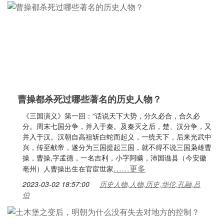
曹操都杀死过哪些著名的历史人物？
《三国演义》第一回：“话说天下大势，分久必合，合久必
分。周末七国分争，并入于秦。及秦灭之后，楚、汉分争，又
并入于汉。汉朝自高祖斩白蛇而起义，一统天下，后来光武中
兴，传至献帝，遂分为三国提起三国，就不得不说三国枭雄曹
操，曹操,字孟德，一名吉利，小字阿瞒，沛国谯县（今安徽
……更多
亳州）人曹操出生在官宦世家
2023-03-02 18:57:00
历史人物,人物,历史,华佗,孔融,吕
伯