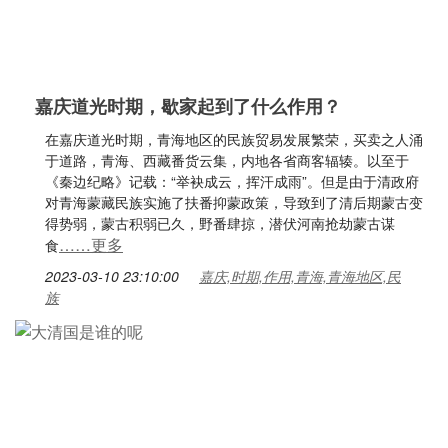
嘉庆道光时期，歇家起到了什么作用？
在嘉庆道光时期，青海地区的民族贸易发展繁荣，买卖之人涌
于道路，青海、西藏番货云集，内地各省商客辐辏。以至于
《秦边纪略》记载：“举袂成云，挥汗成雨”。但是由于清政府
对青海蒙藏民族实施了扶番抑蒙政策，导致到了清后期蒙古变
得势弱，蒙古积弱已久，野番肆掠，潜伏河南抢劫蒙古谋
……更多
食
2023-03-10 23:10:00
嘉庆,时期,作用,青海,青海地区,民
族