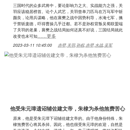
三国时代的众多武将中，要论影响力之大、实战能力之强，关
羽应该稳居榜首。论个人武艺，关羽曾单刀匹马在万马军中斩
颜良，论用兵谋略，他在襄樊之战中因势利导，水淹七军，擒
于禁斩庞德，吓得曹操几乎迁都。若不是孙权背叛吴蜀联盟端
了关羽的老巢，襄樊之战结局如何还真不好说，三国结局就此
……更多
改变也未可知
2023-03-11 10:45:00
赤壁,关羽,孙权,赤壁,水战,吴军
他受朱元璋遗诏辅佐建文帝，朱棣为杀他煞费苦心
原来，他是受朱元璋下诏辅佐建文帝的。由于他身份特殊，朱
棣煞费苦心将其杀掉。因此，他也很受朱元璋的欢迎，自然是