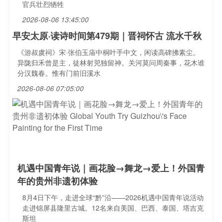
官兵壮烈牺牲
2026-08-06 13:45:00
早安太原·读诗时间第479期｜晋祠怀古 流水千秋
《游叔虞祠》宋·张伯玉庙中桐叶手中文，闲读高碑拂素尘。
异陇归禾曾是主，徒林射兕独留神。关河莫问周秦事，花木谁
分汉魏春。惟有门前旧溪水
2026-08-06 07:05:00
机遇中国青年说｜画花脸→舞龙→爱上！外国青
年的贵州非遗初体验
8月4日下午，走进全球“黔”沿——2026机遇中国青年说活动
走进锦屏县隆里古城。12名来自美国、巴西、泰国、塔吉克
斯坦