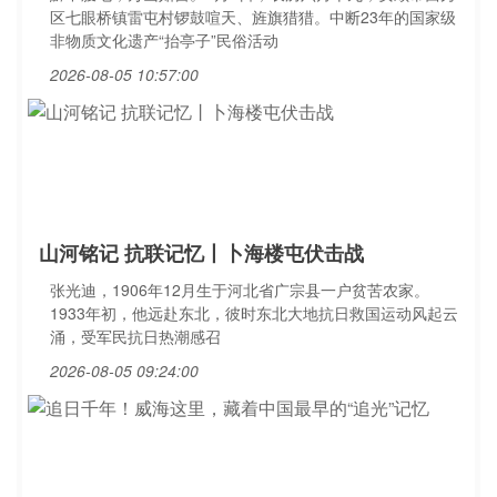
区七眼桥镇雷屯村锣鼓喧天、旌旗猎猎。中断23年的国家级
非物质文化遗产“抬亭子”民俗活动
2026-08-05 10:57:00
山河铭记 抗联记忆丨卜海楼屯伏击战
张光迪，1906年12月生于河北省广宗县一户贫苦农家。
1933年初，他远赴东北，彼时东北大地抗日救国运动风起云
涌，受军民抗日热潮感召
2026-08-05 09:24:00