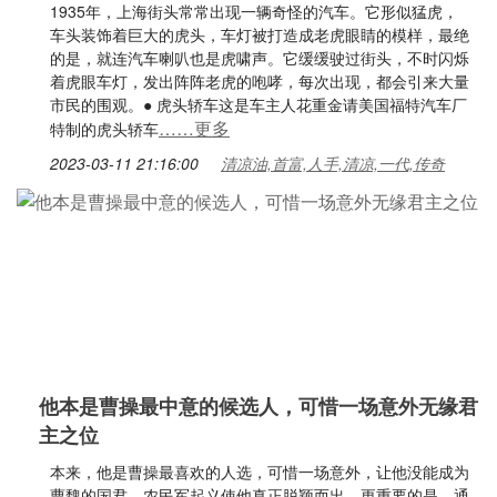
1935年，上海街头常常出现一辆奇怪的汽车。它形似猛虎，
车头装饰着巨大的虎头，车灯被打造成老虎眼睛的模样，最绝
的是，就连汽车喇叭也是虎啸声。它缓缓驶过街头，不时闪烁
着虎眼车灯，发出阵阵老虎的咆哮，每次出现，都会引来大量
市民的围观。● 虎头轿车这是车主人花重金请美国福特汽车厂
……更多
特制的虎头轿车
2023-03-11 21:16:00
清凉油,首富,人手,清凉,一代,传奇
他本是曹操最中意的候选人，可惜一场意外无缘君
主之位
本来，他是曹操最喜欢的人选，可惜一场意外，让他没能成为
曹魏的国君。农民军起义使他真正脱颖而出。更重要的是，通