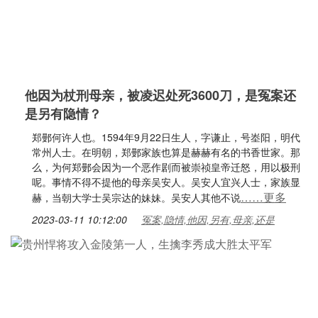
他因为杖刑母亲，被凌迟处死3600刀，是冤案还
是另有隐情？
郑鄤何许人也。1594年9月22日生人，字谦止，号峚阳，明代
常州人士。在明朝，郑鄤家族也算是赫赫有名的书香世家。那
么，为何郑鄤会因为一个恶作剧而被崇祯皇帝迁怒，用以极刑
呢。事情不得不提他的母亲吴安人。吴安人宜兴人士，家族显
……更多
赫，当朝大学士吴宗达的妹妹。吴安人其他不说
2023-03-11 10:12:00
冤案,隐情,他因,另有,母亲,还是