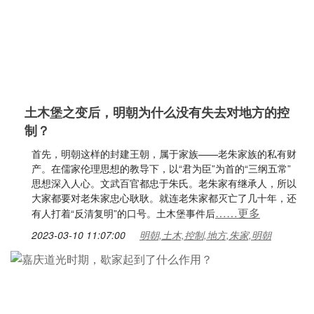
土木堡之变后，明朝为什么没有失去对地方的控
制？
首先，明朝这样的封建王朝，属于家族——老朱家族的私有财
产。在儒家伦理思想的教导下，以“君为臣”为首的“三纲五常”
思想深入人心。文武百官都忠于朱氏。老朱家有继承人，所以
大家都要对老朱家忠心耿耿。就连老朱家都灭亡了几十年，还
……更多
有人打着“反清复明”的口号。土木堡事件后
2023-03-10 11:07:00
明朝,土木,控制,地方,朱家,明朝