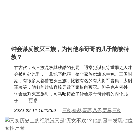
钟会谋反被灭三族，为何他亲哥哥的儿子能被特
赦？
在古代，灭三族是极其残酷的刑罚，通常犯谋反等重罪之人才
会被判处此刑，一旦犯下此罪，整个家族都难以幸免。三国时
期，有很多人都曾被灭三族，比较有名的有大将军曹爽、太尉
王凌等，他们的过错直接导致了家族的覆灭。但是也有例外，
钟会被判灭三族时，司马昭特赦了钟会亲哥哥钟毓的两个儿
……更多
子
2023-03-11 10:13:00
三族,特赦,哥哥,儿子,司马,三族