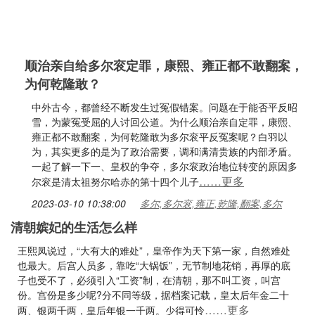
顺治亲自给多尔衮定罪，康熙、雍正都不敢翻案，
为何乾隆敢？
中外古今，都曾经不断发生过冤假错案。问题在于能否平反昭
雪，为蒙冤受屈的人讨回公道。为什么顺治亲自定罪，康熙、
雍正都不敢翻案，为何乾隆敢为多尔衮平反冤案呢？白羽以
为，其实更多的是为了政治需要，调和满清贵族的内部矛盾。
一起了解一下一、皇权的争夺，多尔衮政治地位转变的原因多
……更多
尔衮是清太祖努尔哈赤的第十四个儿子
2023-03-10 10:38:00
多尔,多尔衮,雍正,乾隆,翻案,多尔
清朝嫔妃的生活怎么样
王熙凤说过，“大有大的难处”，皇帝作为天下第一家，自然难处
也最大。后宫人员多，靠吃“大锅饭”，无节制地花销，再厚的底
子也受不了，必须引入“工资”制，在清朝，那不叫工资，叫宫
份。宫份是多少呢?分不同等级，据档案记载，皇太后年金二十
……更多
两、银两千两，皇后年银一千两。少得可怜