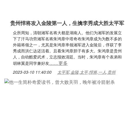
贵州悍将攻入金陵第一人，生擒李秀成大胜太平军
众所周知，清朝湘军名将大都是湖南人。他们为湘军的发展立
下了汗马功劳湘军名将朱鸿章中塔奇布朱鸿章成为为数不多的
外籍将领之一，尤其是朱鸿章率领湘军进入金陵后，俘获了李
秀成而洪仁达还活着。且看朱鸿章胆子有多大。朱鸿章是贵州
人，自幼酷爱武术，立志报效清廷。当时，朱鸿章有个表弟和
……更多
胡林翼是同学兼好友
2023-03-10 11:40:00
太平军,金陵,太平,悍将,一人,贵州