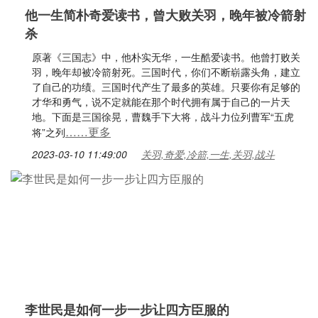
他一生简朴奇爱读书，曾大败关羽，晚年被冷箭射
杀
原著《三国志》中，他朴实无华，一生酷爱读书。他曾打败关
羽，晚年却被冷箭射死。三国时代，你们不断崭露头角，建立
了自己的功绩。三国时代产生了最多的英雄。只要你有足够的
才华和勇气，说不定就能在那个时代拥有属于自己的一片天
地。下面是三国徐晃，曹魏手下大将，战斗力位列曹军“五虎
……更多
将”之列
2023-03-10 11:49:00
关羽,奇爱,冷箭,一生,关羽,战斗
李世民是如何一步一步让四方臣服的