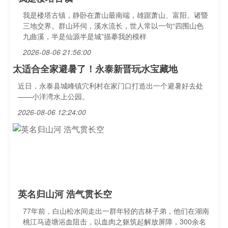
我是楼塔古镇，静卧在萧山最南端，雄踞萧山、富阳、诸暨
三地交界。群山环伺，溪水流长，世人常以一句“四围山色
九曲溪，半是仙源半是城”描摹我的模样
2026-08-06 21:56:00
太适合全家避暑了！永泰新晋玩水宝藏地
近日，永泰县城峰镇穴利村在家门口打造出一个避暑好去处
——小洋湾水上公园。
2026-08-06 12:24:00
英名归山河 浩气贯长空
77年前，白山松水间走出一群年轻的吉林子弟，他们在湖南
桃江马迹塘浴血阻击，以血肉之躯筑起解放屏障，300余名