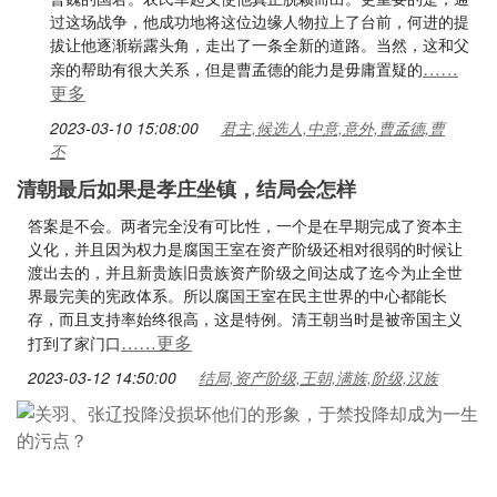
过这场战争，他成功地将这位边缘人物拉上了台前，何进的提
拔让他逐渐崭露头角，走出了一条全新的道路。当然，这和父
……
亲的帮助有很大关系，但是曹孟德的能力是毋庸置疑的
更多
2023-03-10 15:08:00
君主,候选人,中意,意外,曹孟德,曹
丕
清朝最后如果是孝庄坐镇，结局会怎样
答案是不会。两者完全没有可比性，一个是在早期完成了资本主
义化，并且因为权力是腐国王室在资产阶级还相对很弱的时候让
渡出去的，并且新贵族旧贵族资产阶级之间达成了迄今为止全世
界最完美的宪政体系。所以腐国王室在民主世界的中心都能长
存，而且支持率始终很高，这是特例。清王朝当时是被帝国主义
……更多
打到了家门口
2023-03-12 14:50:00
结局,资产阶级,王朝,满族,阶级,汉族