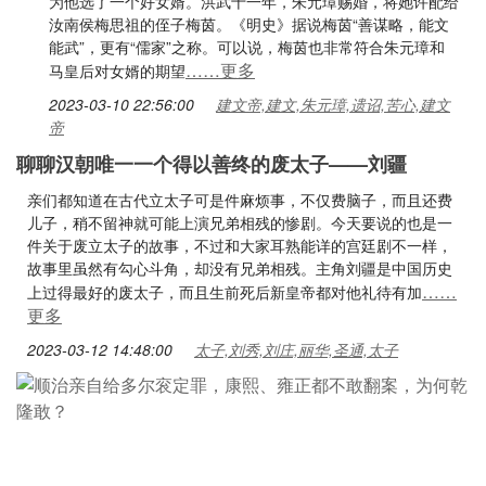
为他选了一个好女婿。洪武十一年，朱元璋赐婚，将她许配给
汝南侯梅思祖的侄子梅茵。《明史》据说梅茵“善谋略，能文
能武”，更有“儒家”之称。可以说，梅茵也非常符合朱元璋和
……更多
马皇后对女婿的期望
2023-03-10 22:56:00
建文帝,建文,朱元璋,遗诏,苦心,建文
帝
聊聊汉朝唯一一个得以善终的废太子——刘疆
亲们都知道在古代立太子可是件麻烦事，不仅费脑子，而且还费
儿子，稍不留神就可能上演兄弟相残的惨剧。今天要说的也是一
件关于废立太子的故事，不过和大家耳熟能详的宫廷剧不一样，
故事里虽然有勾心斗角，却没有兄弟相残。主角刘疆是中国历史
……
上过得最好的废太子，而且生前死后新皇帝都对他礼待有加
更多
2023-03-12 14:48:00
太子,刘秀,刘庄,丽华,圣通,太子