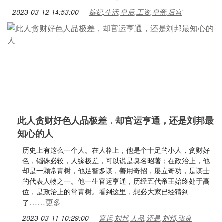
2023-03-12 14:53:00
嫔妃,生活,皇后,工资,皇帝,后宫
此人贪财好色人品极差，却官运亨通，还是刘邦最
知心的人
历史上有这么一个人。在人格上，他是个十足的小人，贪财好
色，锱铢必较，人缘极差，可以说是臭名昭著；在政治上，他
却是一颗常青树，他足智多谋，善用奇招，屡立奇功，是谋士
的代表人物之一。他一生官运亨通，历经五代帝王始终处于高
位，是政治上的常青树。看到这里，想必大家已经猜到
……更多
了
2023-03-11 10:29:00
官运,刘邦,人品,还是,刘邦,张良