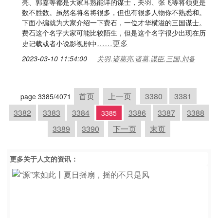
亮、郭嘉等都是大家耳熟能详的谋士，关羽、张飞等将领更是
数不胜数。虽然名将名将很多，但也有很多人物你不熟悉和。
下面小编就为大家介绍一下费石，一位才华横溢的三国谋士。
费石这个名字大家可能比较陌生，但是这个名字很少出现在历
……更多
史记载或者小说影视剧中
2023-03-10 11:54:00
关羽,诸葛亮,诸葛,谋臣,三国,刘备
首页
上一页
3380
3381
page 3385/4071
3382
3383
3384
3386
3387
3388
3385
3389
3390
下一页
末页
更多关于
人文
的资讯：