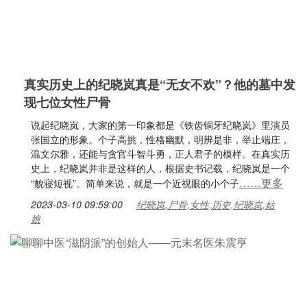
真实历史上的纪晓岚真是“无女不欢”？他的墓中发
现七位女性尸骨
说起纪晓岚，大家的第一印象都是《铁齿铜牙纪晓岚》里演员
张国立的形象。个子高挑，性格幽默，明辨是非，举止端庄，
温文尔雅，还能与贪官斗智斗勇，正人君子的模样。在真实历
史上，纪晓岚并非是这样的人，根据史书记载，纪晓岚是一个
……更多
“貌寝短视”。简单来说，就是一个近视眼的小个子
2023-03-10 09:59:00
纪晓岚,尸骨,女性,历史,纪晓岚,姑
娘