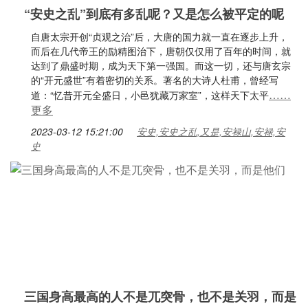
“安史之乱”到底有多乱呢？又是怎么被平定的呢
自唐太宗开创“贞观之治”后，大唐的国力就一直在逐步上升，
而后在几代帝王的励精图治下，唐朝仅仅用了百年的时间，就
达到了鼎盛时期，成为天下第一强国。而这一切，还与唐玄宗
的“开元盛世”有着密切的关系。著名的大诗人杜甫，曾经写
……
道：“忆昔开元全盛日，小邑犹藏万家室”，这样天下太平
更多
2023-03-12 15:21:00
安史,安史之乱,又是,安禄山,安禄,安
史
三国身高最高的人不是兀突骨，也不是关羽，而是