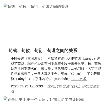
荀彧、荀攸、荀衍、荀谌之间的关系
小时候读《三国演义》，不知道有多少人把荀彧（xunyu）读
成了苟或，现在还经常有网友拿着个段子来开玩笑。颍川荀氏
是东汉时期著名的世家大族，世代簪缨，从他们取得名字可能
你也看出来了，一般人真认不全。荀彧（xúnyù），字文若荀
……更多
衍（xúnyǎn），字休若荀谌（xúnchén）
2023-04-24 12:59:00
之间,比得,官渡,比得上,吕布,官渡之
战