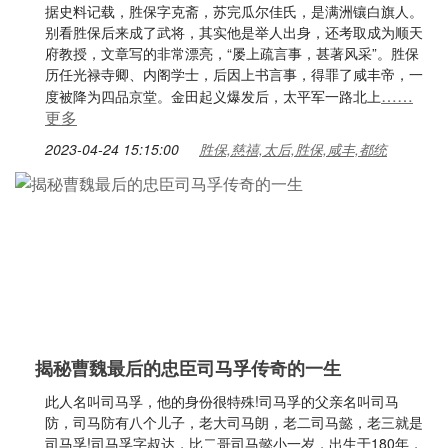
据史料记载，胜保字克斋，苏完瓜尔佳氏，是满洲镶白旗人。
别看胜保后来成了武将，其实他是举人出身，还考取成为顺天
府教授，文章写的非常漂亮，“屡上疏言事，甚著风采”。胜保
历任光禄寺卿、内阁学士，后因上书言事，得罪了咸丰帝，一
……
度被降为四品京堂。金田起义爆发后，太平军一路北上
更多
2023-04-24 15:15:00
胜保,慈禧,太后,胜保,咸丰,都统
揭秘曹魏最后的忠臣司马孚传奇的一生
此人名叫司马孚，他的身份很特殊!司马孚的父亲名叫司马
防，司马防有八个儿子，老大司马朗，老二司马懿，老三就是
司马孚!司马孚字叔达，比二哥司马懿小一岁，出生于180年，