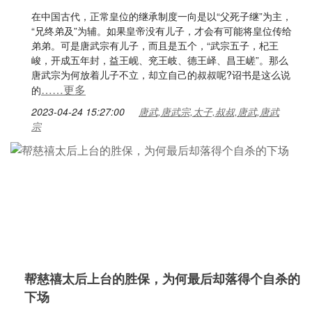
在中国古代，正常皇位的继承制度一向是以“父死子继”为主，
“兄终弟及”为辅。如果皇帝没有儿子，才会有可能将皇位传给
弟弟。可是唐武宗有儿子，而且是五个，“武宗五子，杞王
峻，开成五年封，益王岘、兖王岐、德王峄、昌王嵯”。那么
唐武宗为何放着儿子不立，却立自己的叔叔呢?诏书是这么说
……更多
的
2023-04-24 15:27:00
唐武,唐武宗,太子,叔叔,唐武,唐武
宗
帮慈禧太后上台的胜保，为何最后却落得个自杀的
下场