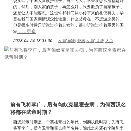
说实话，中国人喜欢护犊子。自己的人，不管在怎么渣都是好
的，然后，别人家的孩子，再怎么好，只要欺负了自家孩子，
还是让人不能容忍。这也许和我们从小传下来的礼仪有关，毕
竟在我们国家亲情观念比较重。什么父母在，不远游之类的。
但是很多时候只听说过护着儿女的，很少听说过护着臣民的国
……更多
家
2023-04-24 18:31:00
小官,讽刺,外国,小官,大唐,大臣
前有飞将李广，后有匈奴克星霍去病，为何西汉名
将都在武帝时期？
西汉武帝时期是一个英雄辈出的年代，刘彻执政时期，先有飞
将军李广，后有卫青和霍去病等名将，除此之外还有李陵和李