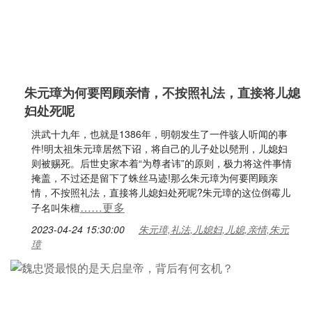
朱元璋为何要罔顾亲情，不按照礼法，直接将儿媳
妇处死呢
洪武十九年，也就是1386年，明朝发生了一件骇人听闻的事
件!明太祖朱元璋居然下诏，将自己的儿子处以髡刑，儿媳妇
则被赐死。后世史家本着“为尊者讳”的原则，极力将这件事情
掩盖，不过还是留下了蛛丝马迹!那么朱元璋为何要罔顾亲
情，不按照礼法，直接将儿媳妇处死呢?朱元璋的这位倒霉儿
……更多
子名叫朱檀
2023-04-24 15:30:00
朱元璋,礼法,儿媳妇,儿媳,亲情,朱元
璋