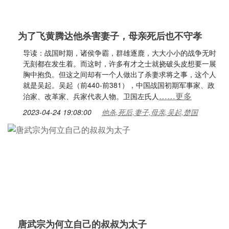
为了飞黄腾达他杀害妻子，母亲死后也不守孝
导读：战国时期，诸侯争霸，群雄逐鹿，大大小小的战争无时
无刻都在发生着。而这时，许多有才之士就挠破头皮想要一展
胸中抱负。但这之间却有一个人做出了杀妻求将之事，这个人
就是吴起。吴起（前440-前381），中国战国初期军事家、政
……更多
治家、改革家、兵家代表人物。卫国左氏人
2023-04-24 19:08:00
他杀,死后,妻子,母亲,吴起,楚国
唐武宗为何立自己的叔叔为太子