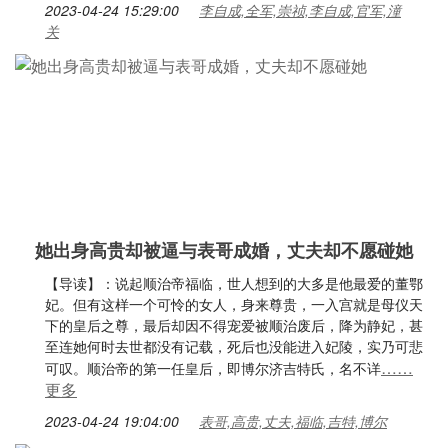
2023-04-24 15:29:00
李自成,全军,崇祯,李自成,官军,潼
关
她出身高贵却被逼与表哥成婚，丈夫却不愿碰她
【导读】：说起顺治帝福临，世人想到的大多是他最爱的董鄂
妃。但有这样一个可怜的女人，身来尊贵，一入宫就是母仪天
下的皇后之尊，最后却因不得宠爱被顺治废后，降为静妃，甚
至连她何时去世都没有记载，死后也没能进入妃陵，实乃可悲
……
可叹。顺治帝的第一任皇后，即博尔济吉特氏，名不详
更多
2023-04-24 19:04:00
表哥,高贵,丈夫,福临,吉特,博尔