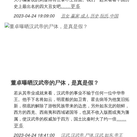
……更多
史上最出名的四大丑女吧
2023-04-24 19:09:00
丑女,赢家,成人,历史,阮氏,中国
董卓曝晒汉武帝的尸体，是真是假？
若从其帝业成就来看，汉武帝的事业不输于任何一位中华帝
王。他手下名将如云，明星般的如卫青、霍去病等为他复旧拓
新，彻底的解除了游牧民族带来的边患，另外如东北的朝鲜，
西方的西羌、西南夷和西域诸国等，也莫不收入版图或夷为藩
……
属，使汉武帝的权威加于四方，国土比秦时大了约一倍
更多
2023-04-24 18:41:00
汉武,汉武帝,尸体,汉武,如东,帝王