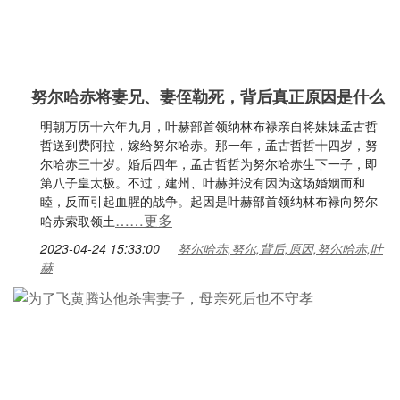
努尔哈赤将妻兄、妻侄勒死，背后真正原因是什么
明朝万历十六年九月，叶赫部首领纳林布禄亲自将妹妹孟古哲
哲送到费阿拉，嫁给努尔哈赤。那一年，孟古哲哲十四岁，努
尔哈赤三十岁。婚后四年，孟古哲哲为努尔哈赤生下一子，即
第八子皇太极。不过，建州、叶赫并没有因为这场婚姻而和
睦，反而引起血腥的战争。起因是叶赫部首领纳林布禄向努尔
……更多
哈赤索取领土
2023-04-24 15:33:00
努尔哈赤,努尔,背后,原因,努尔哈赤,叶
赫