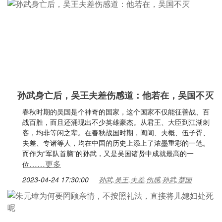
孙武身亡后，吴王夫差伤感道：他若在，吴国不灭
春秋时期的吴国是个神奇的国家，这个国家不仅能征善战、百
战百胜，而且还涌现出不少英雄豪杰。从君王、大臣到江湖刺
客，均非等闲之辈。在春秋战国时期，阖闾、夫概、伍子胥、
夫差、专诸等人，均在中国的历史上添上了浓墨重彩的一笔。
而作为“军队首脑”的孙武，又是吴国诸贤中成就最高的一
……更多
位
2023-04-24 17:30:00
孙武,吴王,夫差,伤感,孙武,楚国