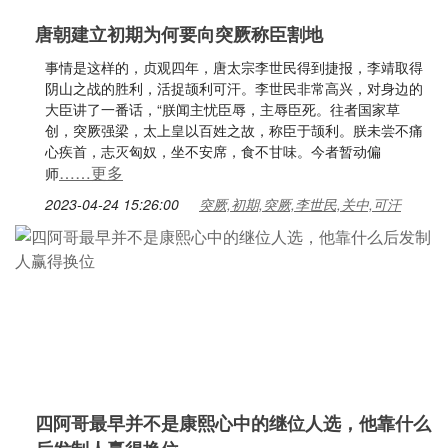
唐朝建立初期为何要向突厥称臣割地
事情是这样的，贞观四年，唐太宗李世民得到捷报，李靖取得
阴山之战的胜利，活捉颉利可汗。李世民非常高兴，对身边的
大臣讲了一番话，“朕闻主忧臣辱，主辱臣死。往者国家草
创，突厥强梁，太上皇以百姓之故，称臣于颉利。朕未尝不痛
心疾首，志灭匈奴，坐不安席，食不甘味。今者暂动偏
……更多
师
2023-04-24 15:26:00
突厥,初期,突厥,李世民,关中,可汗
四阿哥最早并不是康熙心中的继位人选，他靠什么