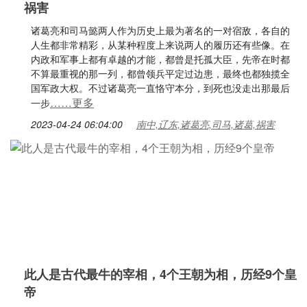
祸害
诸葛亮和司马懿两人作为历史上最为著名的一对宿敌，各自的
人生都非常精彩，从某种程度上来说两人的履历还有些像。在
内政和军事上都有卓越的才能，都曾是托孤大臣，先帝在时都
不算最重视的那一列，都曾领兵平定过边患，最终也都独揽全
国军政大权。不过诸葛亮一直恪守本分，到死也没走出那最后
……更多
一步
2023-04-24 06:04:00
南中,辽东,诸葛亮,司马,诸葛,祸害
此人是古代最牛的宰相，4个王朝为相，历经9个皇
帝