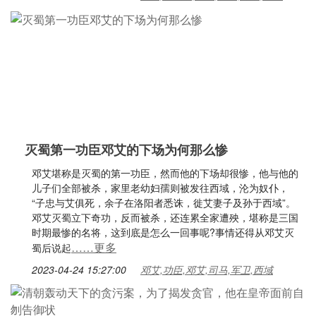
灭蜀第一功臣邓艾的下场为何那么惨
邓艾堪称是灭蜀的第一功臣，然而他的下场却很惨，他与他的
儿子们全部被杀，家里老幼妇孺则被发往西域，沦为奴仆，
“子忠与艾俱死，余子在洛阳者悉诛，徙艾妻子及孙于西域”。
邓艾灭蜀立下奇功，反而被杀，还连累全家遭殃，堪称是三国
时期最惨的名将，这到底是怎么一回事呢?事情还得从邓艾灭
……更多
蜀后说起
2023-04-24 15:27:00
邓艾,功臣,邓艾,司马,军卫,西域