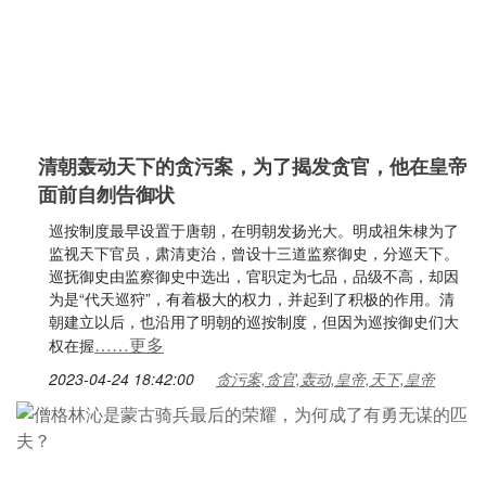
清朝轰动天下的贪污案，为了揭发贪官，他在皇帝
面前自刎告御状
巡按制度最早设置于唐朝，在明朝发扬光大。明成祖朱棣为了
监视天下官员，肃清吏治，曾设十三道监察御史，分巡天下。
巡抚御史由监察御史中选出，官职定为七品，品级不高，却因
为是“代天巡狩”，有着极大的权力，并起到了积极的作用。清
朝建立以后，也沿用了明朝的巡按制度，但因为巡按御史们大
……更多
权在握
2023-04-24 18:42:00
贪污案,贪官,轰动,皇帝,天下,皇帝