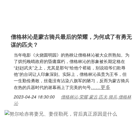
僧格林沁是蒙古骑兵最后的荣耀，为何成了有勇无
谋的匹夫？
当年电影《火烧圆明园》的热映让僧格林沁被大众所熟知。为
了烘托晚晴政府的昏庸腐朽，僧格林沁的形象被长期定格在
“赳赳武夫”之上，尤其是那句“给他个褡裢，别说咱爷们欺辱
他”的台词让人印象深刻。实际上，僧格林沁虽贵为王爷，但
一生勤俭勇敢，丝毫没有沾染八旗军的陋习，反而为蒙古骑兵
……更多
在热的兵器时代的谢幕画上了完美的句号
2023-04-24 18:30:00
僧格林沁,荣耀,蒙古,匹夫,骑兵,僧格林
沁