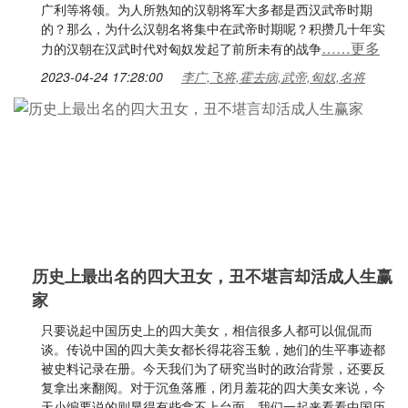
广利等将领。为人所熟知的汉朝将军大多都是西汉武帝时期
的？那么，为什么汉朝名将集中在武帝时期呢？积攒几十年实
……更多
力的汉朝在汉武时代对匈奴发起了前所未有的战争
2023-04-24 17:28:00
李广,飞将,霍去病,武帝,匈奴,名将
历史上最出名的四大丑女，丑不堪言却活成人生赢
家
只要说起中国历史上的四大美女，相信很多人都可以侃侃而
谈。传说中国的四大美女都长得花容玉貌，她们的生平事迹都
被史料记录在册。今天我们为了研究当时的政治背景，还要反
复拿出来翻阅。对于沉鱼落雁，闭月羞花的四大美女来说，今
天小编要说的则显得有些拿不上台面。我们一起来看看中国历