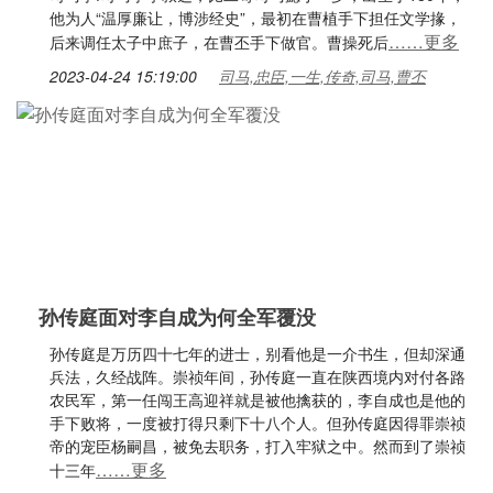
他为人“温厚廉让，博涉经史”，最初在曹植手下担任文学掾，
……更多
后来调任太子中庶子，在曹丕手下做官。曹操死后
2023-04-24 15:19:00
司马,忠臣,一生,传奇,司马,曹丕
孙传庭面对李自成为何全军覆没
孙传庭是万历四十七年的进士，别看他是一介书生，但却深通
兵法，久经战阵。崇祯年间，孙传庭一直在陕西境内对付各路
农民军，第一任闯王高迎祥就是被他擒获的，李自成也是他的
手下败将，一度被打得只剩下十八个人。但孙传庭因得罪崇祯
帝的宠臣杨嗣昌，被免去职务，打入牢狱之中。然而到了崇祯
……更多
十三年