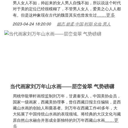
男人女人不如，帅起来的女人男人自愧不如，所以说这个时代
对于美的定位已经很模糊了，不管男人女人，爱美之心人人都
……更多
有。但是这种象现在古代的魏晋其实也曾发生过
2023-04-24 18:20:00
媚态,娇柔,中国,时期,化妆,男人
当代画家刘万年山水画——层峦耸翠 气势磅礴
周桃华龍華軒画馆监制刘万年，甘肃秦安人，中国美协会员，
国家一级画家，西藏美协理事，曾任西藏日报主任编辑，是西
藏山水画的创始人和奠基者。刘万年在西藏工作40多年，大
大拓展了中国传统山水画的表现领域。将经典的大汉文化与藏
……更
原自然山水融合并形成全新独特的刘万年西藏山水画
多