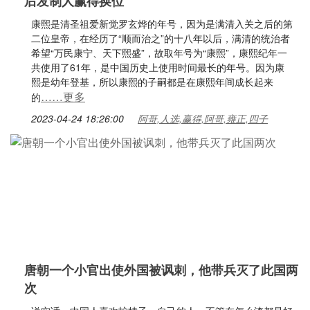
后发制人赢得换位
康熙是清圣祖爱新觉罗玄烨的年号，因为是满清入关之后的第
二位皇帝，在经历了“顺而治之”的十八年以后，满清的统治者
希望“万民康宁、天下熙盛”，故取年号为“康熙”，康熙纪年一
共使用了61年，是中国历史上使用时间最长的年号。因为康
熙是幼年登基，所以康熙的子嗣都是在康熙年间成长起来
……更多
的
2023-04-24 18:26:00
阿哥,人选,赢得,阿哥,雍正,四子
唐朝一个小官出使外国被讽刺，他带兵灭了此国两
次