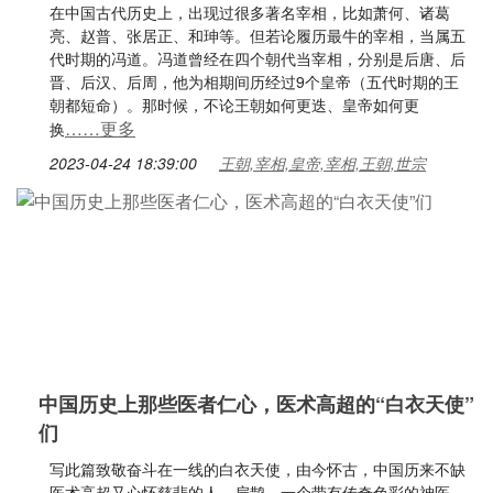
在中国古代历史上，出现过很多著名宰相，比如萧何、诸葛
亮、赵普、张居正、和珅等。但若论履历最牛的宰相，当属五
代时期的冯道。冯道曾经在四个朝代当宰相，分别是后唐、后
晋、后汉、后周，他为相期间历经过9个皇帝（五代时期的王
朝都短命）。那时候，不论王朝如何更迭、皇帝如何更
……更多
换
2023-04-24 18:39:00
王朝,宰相,皇帝,宰相,王朝,世宗
中国历史上那些医者仁心，医术高超的“白衣天使”
们
写此篇致敬奋斗在一线的白衣天使，由今怀古，中国历来不缺
医术高超又心怀慈悲的人。扁鹊，一个带有传奇色彩的神医，