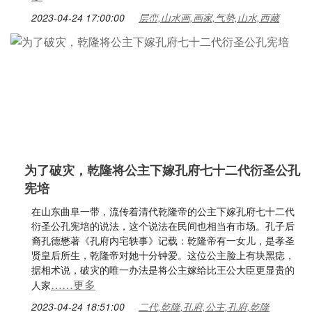
2023-04-24 17:00:00
层峦,山水画,画家,气势,山水,西藏
为了破灾，乾隆将公主下嫁孔府七十二代衍圣公孔
宪培
在山东曲阜一带，流传着清代乾隆帝的公主下嫁孔府七十二代
衍圣公孔宪培的说法，这个说法在民间也相当有市场。孔子后
裔孔德懋著《孔府内宅轶事》记载：乾隆帝有一女儿，是孝圣
贤皇后所生，乾隆帝对她十分钟爱。这位公主脸上有块黑痣，
据相术说，破灾的唯一办法是将公主嫁给比王公大臣更显贵的
……更多
人家
2023-04-24 18:51:00
二代,乾隆,孔府,公主,孔府,乾隆