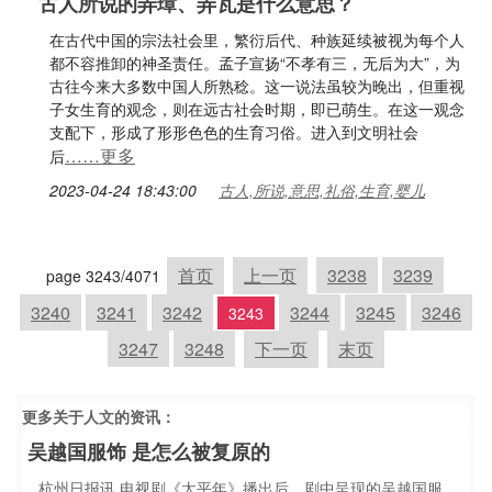
古人所说的弄璋、弄瓦是什么意思？
在古代中国的宗法社会里，繁衍后代、种族延续被视为每个人
都不容推卸的神圣责任。孟子宣扬“不孝有三，无后为大”，为
古往今来大多数中国人所熟稔。这一说法虽较为晚出，但重视
子女生育的观念，则在远古社会时期，即已萌生。在这一观念
支配下，形成了形形色色的生育习俗。进入到文明社会
……更多
后
2023-04-24 18:43:00
古人,所说,意思,礼俗,生育,婴儿
首页
上一页
3238
3239
page 3243/4071
3240
3241
3242
3244
3245
3246
3243
3247
3248
下一页
末页
更多关于
人文
的资讯：
吴越国服饰 是怎么被复原的
杭州日报讯 电视剧《太平年》播出后，剧中呈现的吴越国服