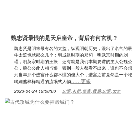
魏忠贤最恨的是天启皇帝，背后有何玄机？
魏忠贤是明末最有名的太监，纵观明朝历史，混出了名气的最
牛太监也就那么几个：明成祖时期的郑和，明武宗时期的刘
瑾，明英宗时期的王振，还有就是我们本期要讲的主人公魏公
公，魏公公此人相当狠，狠到一般人都看不出来，谁也不会想
到当年那个进宫什么都不懂的傻大个，进宫之前竟然是一个吃
……更多
喝嫖赌样样精通的流氓式人物
2023-04-24 19:06:00
忠贤,玄机,皇帝,背后,忠贤,太监