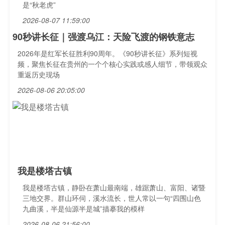
是“秋老虎”
2026-08-07 11:59:00
90秒讲长征｜强渡乌江：天险飞渡的钢铁意志
2026年是红军长征胜利90周年。《90秒讲长征》系列短视
频，聚焦长征在贵州的一个个核心实践或感人细节，带领观众
重返历史现场
2026-08-06 20:05:00
我是楼塔古镇
我是楼塔古镇，静卧在萧山最南端，雄踞萧山、富阳、诸暨
三地交界。群山环伺，溪水流长，世人常以一句“四围山色
九曲溪，半是仙源半是城”描摹我的模样
2026-08-06 21:56:00