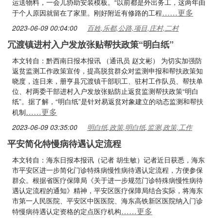
运送物料，一会儿协助安装模板。“以前都是外出务工，这两年由
……更多
于个人原因就留在了家里。刚好附近有修路的工程
2023-06-09 00:04:00
百姓,乐都,公路,项目,庄村,二村
冗渡镇进村入户发放张贴帮扶政策“明白纸”
本文转自：黔西南日报本报讯 （通讯员 赵文彬） 为切实加强防
返贫监测工作政策宣传，提高脱贫群众对监测申报和帮扶政策知
晓度，连日来，册亨县冗渡镇干部职工、驻村工作队员、帮扶单
位、村两委干部进村入户发放张贴防止返贫监测帮扶政策“明白
纸”。据了解，“明白纸”是针对易返贫对象建立的动态监测和帮扶
……更多
机制
2023-06-09 03:35:00
明白纸,政策,明白纸,监测,政策,工作
平安简化特慢病待遇认定流程
本文转自：海东日报本报讯（记者 胡生敏）记者近日获悉，海东
市平安区进一步简化门诊特殊病慢性病待遇认定流程，方便参保
群众。根据省医疗保障局《关于进一步规范门诊特殊病慢性病待
遇认定流程的通知》精神，平安区医疗保障局结合实际，将海东
市第一人民医院、平安区中医医院、海东高铁新区医院纳入门诊
……更多
特慢病待遇认定资格的定点医疗机构