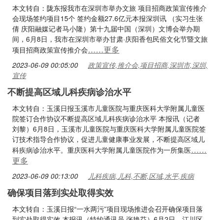
本文转自：陇东报我市在深圳市举办文旅 项目招商政策宣传推介
会现场签约项目15个 签约金额27.6亿元本报深圳讯 （实习生张
倩 庆阳融媒记者马小隆）第十九届中国（深圳）文博会举办期
间，6月8日，我市在深圳市举办甘肃·庆阳香包民俗文化节暨文旅
……更多
项目招商政策宣传推介会
2023-06-09 00:05:00
政策宣传,推介会,项目招商,深圳市,深圳,
宣传
不断提高区域儿科疾病诊治水平
本文转自：玉溪日报玉溪市儿童医院与重庆医科大学附属儿童医
院签订合作协议不断提高区域儿科疾病诊治水平 本报讯（记者
刘黎）6月8日，玉溪市儿童医院与重庆医科大学附属儿童医院签
订技术指导合作协议，促进儿童健康事业发展，不断提高区域儿
……
科疾病诊治水平。重庆医科大学附属儿童医院作为一所集医
更多
2023-06-09 00:13:00
儿科疾病,儿科,不断,区域,水平,疾病
确保项目落到实处取得实效
本文转自：玉溪日报“一水两污”项目现场推进会召开确保项目落
到实处取得实效 本报讯（特约通讯员 张艳芬）6月2日，江川区