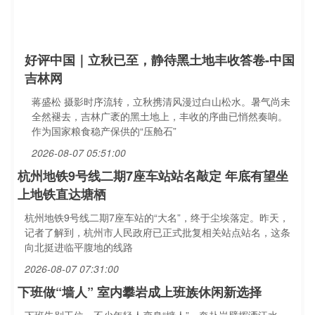
好评中国｜立秋已至，静待黑土地丰收答卷-中国
吉林网
蒋盛松 摄影时序流转，立秋携清风漫过白山松水。暑气尚未
全然褪去，吉林广袤的黑土地上，丰收的序曲已悄然奏响。
作为国家粮食稳产保供的“压舱石”
2026-08-07 05:51:00
杭州地铁9号线二期7座车站站名敲定 年底有望坐
上地铁直达塘栖
杭州地铁9号线二期7座车站的“大名”，终于尘埃落定。昨天，
记者了解到，杭州市人民政府已正式批复相关站点站名，这条
向北挺进临平腹地的线路
2026-08-07 07:31:00
下班做“墙人” 室内攀岩成上班族休闲新选择