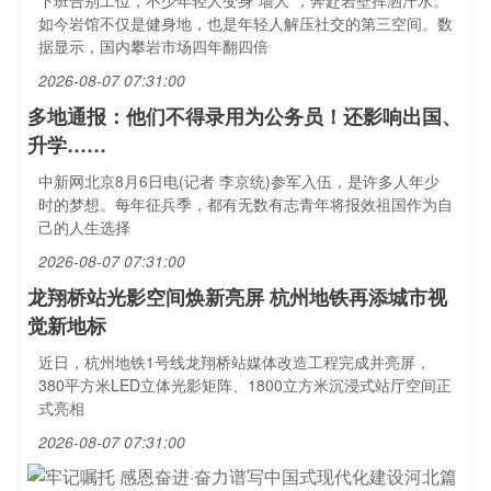
下班告别工位，不少年轻人变身“墙人”，奔赴岩壁挥洒汗水。
如今岩馆不仅是健身地，也是年轻人解压社交的第三空间。数
据显示，国内攀岩市场四年翻四倍
2026-08-07 07:31:00
多地通报：他们不得录用为公务员！还影响出国、
升学……
中新网北京8月6日电(记者 李京统)参军入伍，是许多人年少
时的梦想。每年征兵季，都有无数有志青年将报效祖国作为自
己的人生选择
2026-08-07 07:31:00
龙翔桥站光影空间焕新亮屏 杭州地铁再添城市视
觉新地标
近日，杭州地铁1号线龙翔桥站媒体改造工程完成并亮屏，
380平方米LED立体光影矩阵、1800立方米沉浸式站厅空间正
式亮相
2026-08-07 07:31:00