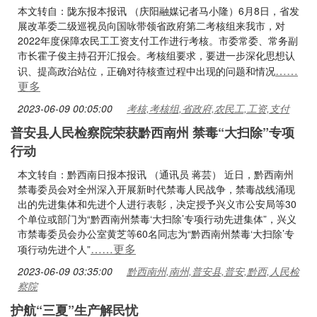
本文转自：陇东报本报讯 （庆阳融媒记者马小隆）6月8日，省发
展改革委二级巡视员向国咏带领省政府第二考核组来我市，对
2022年度保障农民工工资支付工作进行考核。市委常委、常务副
市长霍子俊主持召开汇报会。考核组要求，要进一步深化思想认
……
识、提高政治站位，正确对待核查过程中出现的问题和情况
更多
2023-06-09 00:05:00
考核,考核组,省政府,农民工,工资,支付
普安县人民检察院荣获黔西南州 禁毒“大扫除”专项
行动
本文转自：黔西南日报本报讯 （通讯员 蒋芸） 近日，黔西南州
禁毒委员会对全州深入开展新时代禁毒人民战争，禁毒战线涌现
出的先进集体和先进个人进行表彰，决定授予兴义市公安局等30
个单位或部门为“黔西南州禁毒‘大扫除’专项行动先进集体”，兴义
市禁毒委员会办公室黄芝等60名同志为“黔西南州禁毒‘大扫除’专
……更多
项行动先进个人”
2023-06-09 03:35:00
黔西南州,南州,普安县,普安,黔西,人民检
察院
护航“三夏”生产解民忧