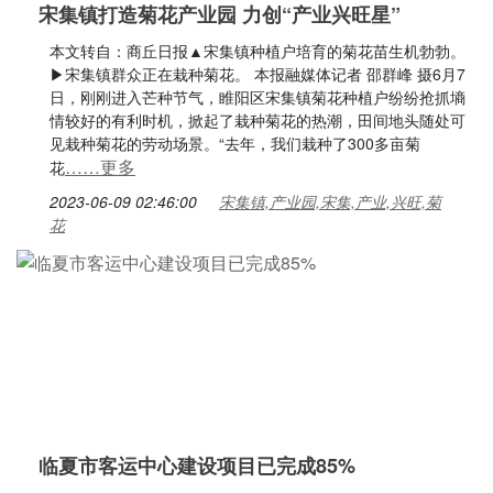
宋集镇打造菊花产业园 力创“产业兴旺星”
本文转自：商丘日报▲宋集镇种植户培育的菊花苗生机勃勃。
▶宋集镇群众正在栽种菊花。 本报融媒体记者 邵群峰 摄6月7
日，刚刚进入芒种节气，睢阳区宋集镇菊花种植户纷纷抢抓墒
情较好的有利时机，掀起了栽种菊花的热潮，田间地头随处可
见栽种菊花的劳动场景。“去年，我们栽种了300多亩菊
……更多
花
2023-06-09 02:46:00
宋集镇,产业园,宋集,产业,兴旺,菊
花
临夏市客运中心建设项目已完成85%