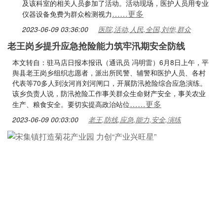
及该科室的相关人员参加了活动。活动现场，医护人员用专业
……更多
仪器设备免费为群众检测视力
2023-06-09 03:36:00
医院,活动,人民,全国,刘华,群众
老王岗乡提升应急抢险能力筑牢汛期安全防线
本文转自：驻马店日报本报讯（通讯员 冯明雷）6月8日上午，平
舆县老王岗乡组织志愿者，派出所民警、辅警和医护人员、各村
代表等70多人到汝河肖刘河闸口，开展防汛抢险综合应急演练。
该乡负责人说，防汛抢险工作事关群众生命财产安全，事关农业
……更多
生产、粮食安全。要切实提高政治站位
2023-06-09 00:03:00
老王,防线,应急,能力,安全,演练