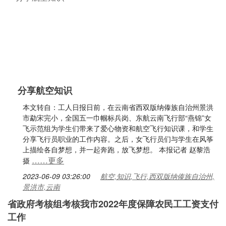
分享航空知识
本文转自：工人日报日前，在云南省西双版纳傣族自治州景洪
市勐宋完小，全国五一巾帼标兵岗、东航云南飞行部“燕锦”女
飞示范组为学生们带来了爱心物资和航空飞行知识课，和学生
分享飞行员职业的工作内容。之后，女飞行员们与学生在风筝
上描绘各自梦想，并一起奔跑，放飞梦想。 本报记者 赵黎浩
……更多
摄
2023-06-09 03:26:00
航空,知识,飞行,西双版纳傣族自治州,
景洪市,云南
省政府考核组考核我市2022年度保障农民工工资支付
工作