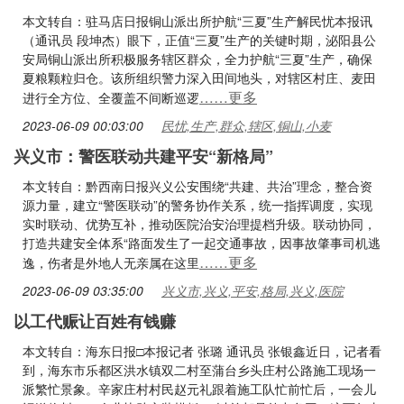
本文转自：驻马店日报铜山派出所护航“三夏”生产解民忧本报讯
（通讯员 段坤杰）眼下，正值“三夏”生产的关键时期，泌阳县公
安局铜山派出所积极服务辖区群众，全力护航“三夏”生产，确保
夏粮颗粒归仓。该所组织警力深入田间地头，对辖区村庄、麦田
……更多
进行全方位、全覆盖不间断巡逻
2023-06-09 00:03:00
民忧,生产,群众,辖区,铜山,小麦
兴义市：警医联动共建平安“新格局”
本文转自：黔西南日报兴义公安围绕“共建、共治”理念，整合资
源力量，建立“警医联动”的警务协作关系，统一指挥调度，实现
实时联动、优势互补，推动医院治安治理提档升级。联动协同，
打造共建安全体系“路面发生了一起交通事故，因事故肇事司机逃
……更多
逸，伤者是外地人无亲属在这里
2023-06-09 03:35:00
兴义市,兴义,平安,格局,兴义,医院
以工代赈让百姓有钱赚
本文转自：海东日报□本报记者 张璐 通讯员 张银鑫近日，记者看
到，海东市乐都区洪水镇双二村至蒲台乡头庄村公路施工现场一
派繁忙景象。辛家庄村村民赵元礼跟着施工队忙前忙后，一会儿