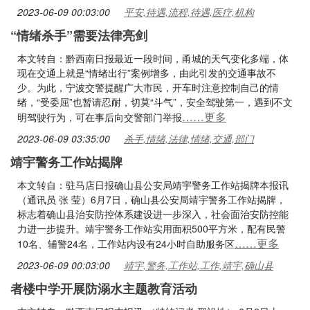
2023-06-09 00:03:00
平安,待遇,流程,待遇,医疗,机构
“情绪杀手”需要法律亮剑
本文转自：黔西南日报最近一段时间，甬城的天气变化多端，体
现在交通上就是“情绪出行”案例增多，由此引发的交通事故不
少。为此，宁波交警提醒广大市民，开车时注意控制自己的情
绪，“受委屈”也暂请忍耐，切莫“斗气”，安全驾驶第一，遇到不文
……更多
明驾驶行为，可在事后向交警部门举报
2023-06-09 03:35:00
杀手,情绪,法律,情绪,交通,部门
靖宇警务工作站揭牌
本文转自：驻马店日报确山县公安局靖宇警务工作站揭牌本报讯
（通讯员 张 莹）6月7日，确山县公安局靖宇警务工作站揭牌，
标志着确山县治安防控体系建设进一步深入，社会面治安防控能
力进一步提升。靖宇警务工作站实用面积500平方米，配有民警
……更多
10名、辅警24名，工作站内设有24小时自助服务区
2023-06-09 00:03:00
靖宇,警务,工作站,工作,靖宇,确山县
者楼中学开展防溺水主题教育活动