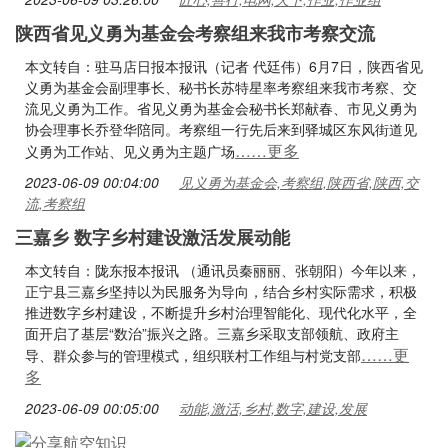
陕西省见义勇为基金会考察组来我市考察交流
本文转自：驻马店日报本报讯（记者 代廷伟）6月7日，陕西省见
义勇为基金会副理事长、秘书长苏特星率考察组来我市考察、交
流见义勇为工作。省见义勇为基金会秘书长郑献春、市见义勇为
协会理事长乔登华陪同。考察组一行先后来到驿城区东风街道见
……更多
义勇为工作站、见义勇为主题广场
2023-06-09 00:04:00
见义勇为基金会,考察组,陕西省,陕西,交
流,考察组
三嘉乡 数字乡村建设激活发展动能
本文转自：陇东报本报讯 （通讯员秦丽丽、张朝阳）今年以来，
正宁县三嘉乡坚持以为民服务为导向，结合乡村实际需求，积极
推进数字乡村建设，不断提升乡村治理智能化、现代化水平，全
面开启了基层“数治”振兴之路。三嘉乡采取支部领航、政府主
……更
导、群众参与的管理模式，组织联村工作组与村党支部
多
2023-06-09 00:05:00
动能,激活,乡村,数字,建设,发展