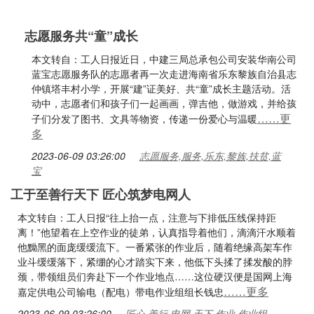
志愿服务共“童”成长
本文转自：工人日报近日，中建三局总承包公司安装华南公司
蓝宝志愿服务队的志愿者再一次走进海南省乐东黎族自治县志
仲镇塔丰村小学，开展“建”证美好、共“童”成长主题活动。活
动中，志愿者们和孩子们一起画画，弹吉他，做游戏，并给孩
……更
子们分发了图书、文具等物资，传递一份爱心与温暖
多
2023-06-09 03:26:00
志愿服务,服务,乐东,黎族,扶贫,蓝
宝
工于至善行天下 匠心筑梦电网人
本文转自：工人日报“往上抬一点，注意与下排低压线保持距
离！”他望着在上空作业的徒弟，认真指导着他们，滴滴汗水顺着
他黝黑的面庞缓缓流下。一番紧张的作业后，随着绝缘高架车作
业斗缓缓落下，紧绷的心才踏实下来，他低下头揉了揉发酸的脖
颈，带领组员们奔赴下一个作业地点……这位硬汉便是国网上海
……更多
嘉定供电公司输电（配电）带电作业组组长钱忠
2023-06-09 03:26:00
匠心,善行,电网,天下,作业,作业组