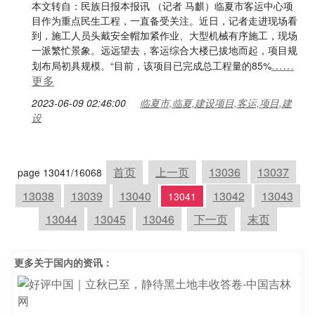
本文转自：民族日报本报讯 （记者 马麒）临夏市客运中心项
目作为重点民生工程，一直备受关注。近日，记者走进现场看
到，施工人员头戴安全帽加紧作业、大型机械有序施工，现场
一派繁忙景象。远远望去，客运综合大楼已拔地而起，项目规
……
划布局初具规模。“目前，该项目已完成总工程量的85%
更多
2023-06-09 02:46:00
临夏市,临夏,建设项目,客运,项目,建
设
首页
上一页
13036
13037
page 13041/16068
13038
13039
13040
13042
13043
13041
13044
13045
13046
下一页
末页
更多关于
国内
的资讯：