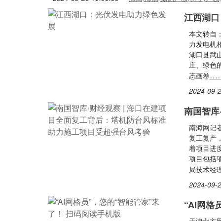
江西湖口
本文转自
力发电机
湖口县武
庄、绿色
…
态画卷
2024-09-2
南国智库
南海网记
复工复产
着项目进
项目包括
局技术经
2024-09-2
“AI网