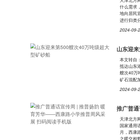
天津北方网
什么需求
地向居民宣
进行归类
2024-09-2
山东迎来
本文转自：
抵达山东
艘次40
矿石混配
2024-09-2
推广普通
天津北方
国家通用
月，西康
之暖交相