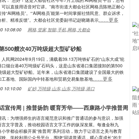
讯：“您好！这是大都会社区今年7月上线的‘AI网格员’平台，您有
，可以直接用语音对它讲。”南市街道大都会社区网格员陈艳正耐心
传“AI网格员”。“‘AI网格员’能第一时间掌握社情民意、群众诉求，
……更多
分析、精准反馈”。大都会社区党委副书记赵晓璐表示
0 10:08:00
网格,管家,智能,手机,网格,大都会
第500艘次40万吨级超大型矿砂船
人民网2024年9月19日，满载着39.13万吨铁矿石的“山东大成”轮
港口烟台港40万吨级矿石码头，这是山东省港口集团接卸的第500
万吨级超大型矿砂船。近年来，山东省港口集团建设了全国最大的铁
……更多
加工基地、国际国内中转基地和贸易交易集散基地
0 10:10:00
矿砂,万吨级,山东,山东,万吨级,港口
话宣传周 | 推普扬韵 暖育芳华——西康路小学推普周
网讯：为增强师生的语言规范意识和推广普通话的参与意识，加强
语言文字普及，推动校园语言文字工作的纵深发展。每逢金秋九
路小学都会积极开展“推普周”系列活动，致力于让语言之美与教育
辉映。学校利用公众号平台，围绕“同讲普通话，暖心育成长”的主