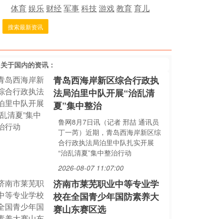
体育
娱乐
财经
军事
科技
游戏
教育
育儿
搜索最新资讯
多关于
国内
的资讯：
青岛西海岸新区综合行政执
法局泊里中队开展“治乱清
夏”集中整治
鲁网8月7日讯（记者 邢喆 通讯员
丁一芮）近期，青岛西海岸新区综
合行政执法局泊里中队扎实开展
“治乱清夏”集中整治行动
2026-08-07 11:07:00
济南市莱芜职业中等专业学
校在全国青少年国防素养大
赛山东赛区选