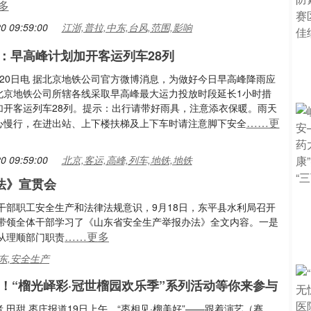
多
0 09:59:00
江浙,普拉,中东,台风,范围,影响
：早高峰计划加开客运列车28列
月20日电 据北京地铁公司官方微博消息，为做好今日早高峰降雨应
北京地铁公司所辖各线采取早高峰最大运力投放时段延长1小时措
加开客运列车28列。提示：出行请带好雨具，注意添衣保暖。雨天
……更
心慢行，在进出站、上下楼扶梯及上下车时请注意脚下安全
0 09:59:00
北京,客运,高峰,列车,地铁,地铁
法》宣贯会
干部职工安全生产和法律法规意识，9月18日，东平县水利局召开
带领全体干部学习了《山东省安全生产举报办法》全文内容。一是
……更多
从理顺部门职责
山东,安全生产
题！“榴光峄彩·冠世榴园欢乐季”系列活动等你来参与
 田甜 枣庄报道19日上午，“枣相见·榴美好”——跟着演艺（赛