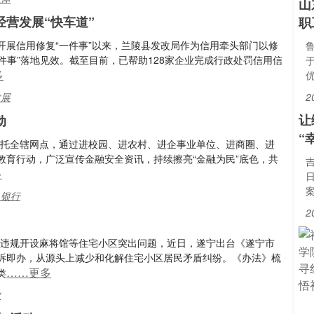
山
经营发展“快车道”
职
开展信用修复“一件事”以来，兰陵县发改局作为信用牵头部门以修
件事”落地见效。截至目前，已帮助128家企业完成行政处罚信用信
多
发展
2
让
动
“
依托全辖网点，通过进校园、进农村、进企事业单位、进商圈、进
列教育行动，广泛宣传金融安全资讯，持续擦亮“金融为民”底色，共
多
,银行
2
、违规开设麻将馆等住宅小区突出问题，近日，遂宁出台《遂宁市
诉即办，从源头上减少和化解住宅小区居民矛盾纠纷。《办法》梳
……更多
类
业