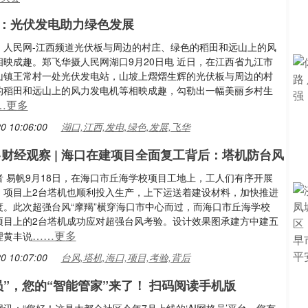
：光伏发电助力绿色发展
：人民网-江西频道光伏板与周边的村庄、绿色的稻田和远山上的风
相映成趣。郑飞华摄人民网湖口9月20日电 近日，在江西省九江市
山镇王常村一处光伏发电站，山坡上熠熠生辉的光伏板与周边的村
的稻田和远山上的风力发电机等相映成趣，勾勒出一幅美丽乡村生
…更多
0 10:06:00
湖口,江西,发电,绿色,发展,飞华
·财经观察 | 海口在建项目全面复工背后：塔机防台风
者 易帆9月18日，在海口市丘海学校项目工地上，工人们有序开展
，项目上2台塔机也顺利投入生产，上下运送着建设材料，加快推进
度。此次超强台风“摩羯”横穿海口市中心而过，而海口市丘海学校
项目上的2台塔机成功应对超强台风考验。设计效果图承建方中建五
……更多
理黄丰说
0 10:07:00
台风,塔机,海口,项目,考验,背后
格员”，您的“智能管家”来了！ 扫码阅读手机版