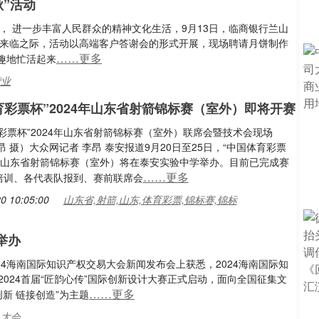
”活动
， 进一步丰富人民群众的精神文化生活，9月13日，临商银行兰山
中秋来临之际，活动以高端客户答谢会的形式开展，现场聘请月饼制作
……更多
趣地忙活起来
营业
育彩票杯”2024年山东省射箭锦标赛（室外）即将开赛
彩票杯”2024年山东省射箭锦标赛（室外）联席会暨技术会现场
昂 摄）大众网记者 李昂 泰安报道9月20日至25日，“中国体育彩票
4年山东省射箭锦标赛（室外）将在泰安实验中学举办。目前已完成赛
……更多
培训、各代表队报到、赛前联席会
0 10:05:00
山东省,射箭,山东,体育彩票,锦标赛,锦标
举办
024海南国际知识产权交易大会新闻发布会上获悉，2024海南国际知
024首届“匠韵心传”国际创新设计大赛正式启动，面向全国征集文
……更多
新 链接创造”为主题
,大会