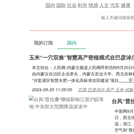
国内
国际
社会
时尚
情感
人文
汽车
健康
我的订阅
国内
玉米“一穴双株”智慧高产密植模式在巴彦淖
本文转自：人民网-内蒙古频道人民网呼和浩特9月20
由内蒙古自治区企业牵头，内蒙古农业大学、西北农林
……更
“河套灌区智慧水肥一体化高标准农田建设”项目
2024-09-20 11:05:00
巴彦,巴彦淖尔,高产,玉米,试验
台风“普
中新网9月
日，西北
温；浙江
空气和“