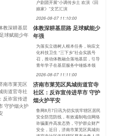
户剧团开展“小调传乡土 欢演《回
娘家》”文艺汇演
2026-08-07 11:10:00
体教深耕基层路 足球赋能少
年强
为落实立德树人根本任务，响应文
化科技卫生 “三下乡”社会实践号
召，推动体教融合落地基层，引导
青年学子在基层服务中锤炼本领
2026-08-07 11:11:00
济南市莱芜区凤城街道官寺
社区：反诈宣传进早市 守护
烟火护平安
鲁网8月7日讯为切实筑牢辖区居民
安全防范防线，有效遏制电信网络
诈骗案件高发态势，守护群众财产
安全，近日，济南市莱芜区凤城街
道官寺社区依托辖区早市大集人流