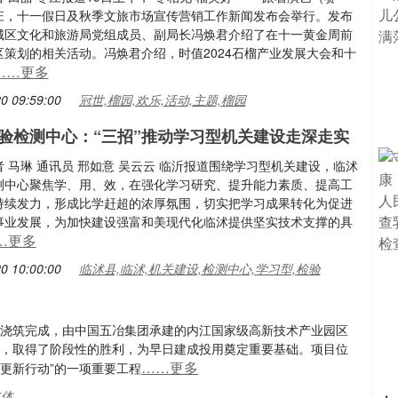
庄，十一假日及秋季文旅市场宣传营销工作新闻发布会举行。发布
城区文化和旅游局党组成员、副局长冯焕君介绍了在十一黄金周前
区策划的相关活动。冯焕君介绍，时值2024石榴产业发展大会和十
……更多
0 09:59:00
冠世,榴园,欢乐,活动,主题,榴园
验检测中心：“三招”推动学习型机关建设走深走实
 马琳 通讯员 邢如意 吴云云 临沂报道围绕学习型机关建设，临沭
测中心聚焦学、用、效，在强化学习研究、提升能力素质、提高工
持续发力，形成比学赶超的浓厚氛围，切实把学习成果转化为促进
事业发展，为加快建设强富和美现代化临沭提供坚实技术支撑的具
…更多
0 10:00:00
临沭县,临沭,机关建设,检测中心,学习型,检验
土浇筑完成，由中国五冶集团承建的内江国家级高新技术产业园区
顶，取得了阶段性的胜利，为早日建成投用奠定重要基础。项目位
……更多
更新行动”的一项重要工程
主体