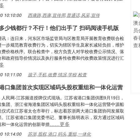
多
0 10:10:00
西康路,西康,宣传周,普通话,风采,宣传
多少钱都行？不行！他们出手了 扫码阅读手机版
网讯：连日来，河东区市场监管局与区教育局开展教育收费联合检
进一步规范教育收费行为，切实为辖区学生及家长减轻负担，维护
收费价格秩序。联合检查中，校方负责人对学校收费公示情况、落
价和政府指导价情况以及执行服务性收费和代收费政策情况进行汇
多
0 10:11:00
孩子,手机,收费,情况,学校,检查
港口集团首次实现区域码头股权重组和一体化运营
：人民网-江苏频道授牌仪式现场。江苏省港口集团供图9月19日，
口集团、浙江省海港集团区域码头股权重组和一体化运营暨中源船
航仪式在江苏省太仓市举行，标志着苏浙两大港口集团协同发展取
果。江苏省港口集团党委书记、董事长陈明表示，双方通过区域码
……更多
组和一体化运营的创新举措
0 10:14:00
苏浙,股权,港口,码头,重组,一体化