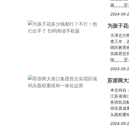
……更
题
2024-09-2
为孩子花
天津北方
查工作，
辖区教育
实政府定
……更
报
2024-09-2
苏浙两大
本文转自
江苏省港
务班轮启
得实质成
头股权重
2024-09-2