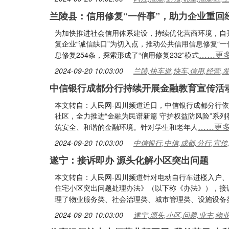
兰陵县：信用修复“一件事”，助力企业重回
为加快推进社会信用体系建设，持续优化营商环境，自
复企业“诚信缺口”为切入点，推动公共信用信息修复“一
……更
息修复254条，探索形成了“信用修复232”模式
2024-09-20 10:03:00
兰陵,快车道,快车,信用,经营,
中信银行成都分行持续开展金融教育宣传活
本文转自：人民网-四川频道近日，中信银行成都分行
社区，全力推进“金融为民谱新篇 守护权益防风险”系
……更
筑安全、和谐的金融环境。针对学生和老年人
2024-09-20 10:03:00
中信银行,中信,成都,分行,宣传
遂宁：接诉即办 源头化解小区突出问题
本文转自：人民网-四川频道针对电动自行车进楼入户
住宅小区突出问题处理办法》（以下称《办法》），接
理了物业服务类、社会治理类、城市管理类、设施设备
2024-09-20 10:03:00
遂宁,源头,小区,问题,业主,物