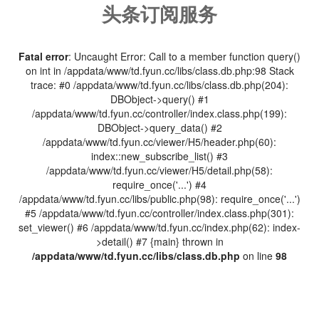
头条订阅服务
Fatal error
: Uncaught Error: Call to a member function query()
on int in /appdata/www/td.fyun.cc/libs/class.db.php:98 Stack
trace: #0 /appdata/www/td.fyun.cc/libs/class.db.php(204):
DBObject->query() #1
/appdata/www/td.fyun.cc/controller/index.class.php(199):
DBObject->query_data() #2
/appdata/www/td.fyun.cc/viewer/H5/header.php(60):
index::new_subscribe_list() #3
/appdata/www/td.fyun.cc/viewer/H5/detail.php(58):
require_once('...') #4
/appdata/www/td.fyun.cc/libs/public.php(98): require_once('...')
#5 /appdata/www/td.fyun.cc/controller/index.class.php(301):
set_viewer() #6 /appdata/www/td.fyun.cc/index.php(62): index-
>detail() #7 {main} thrown in
/appdata/www/td.fyun.cc/libs/class.db.php
on line
98