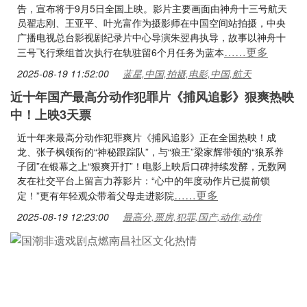
告，宣布将于9月5日全国上映。影片主要画面由神舟十三号航天
员翟志刚、王亚平、叶光富作为摄影师在中国空间站拍摄，中央
广播电视总台影视剧纪录片中心导演朱翌冉执导，故事以神舟十
……更多
三号飞行乘组首次执行在轨驻留6个月任务为蓝本
2025-08-19 11:52:00
蓝星,中国,拍摄,电影,中国,航天
近十年国产最高分动作犯罪片《捕风追影》狠爽热映
中！上映3天票
近十年来最高分动作犯罪爽片《捕风追影》正在全国热映！成
龙、张子枫领衔的“神秘跟踪队”，与“狼王”梁家辉带领的“狼系养
子团”在银幕之上“狠爽开打”！电影上映后口碑持续发酵，无数网
友在社交平台上留言力荐影片：“心中的年度动作片已提前锁
……更多
定！”更有年轻观众带着父母走进影院
2025-08-19 12:23:00
最高分,票房,犯罪,国产,动作,动作