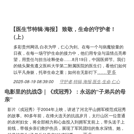
【医生节特辑·海报】 致敬，生命的守护者！
（上）
多彩贵州网讯 白衣为甲，仁心为剑。在每一个与病魔较量的
日夜，在每一场守护生命的接力中，他们用专业与温情点亮希
望，用责任与担当诠释使命……8月19日，中国医师节。我们
的镜头聚焦遵义医科大学第二附属医院的医生们，看他们如何
……更多
以平凡身躯，托举生命之重；如何在无影灯下
2025-08-19 08:39:00
守护者,特辑,海报,医生,生命,仁心
电影里的抗战③｜《戎冠秀》：永远的“子弟兵的母
亲”
影片《戎冠秀》于2004年上映，讲述了河北平山拥军模范戎冠秀
的故事。80多年前，在烽火连天的抗战岁月，太行山区一位普通
的农村妇女，将全部精力和心血投入到拥军支前上，带头送子上
前线，带领乡亲们救护伤员，展现了军民团结的鱼水深情。她，