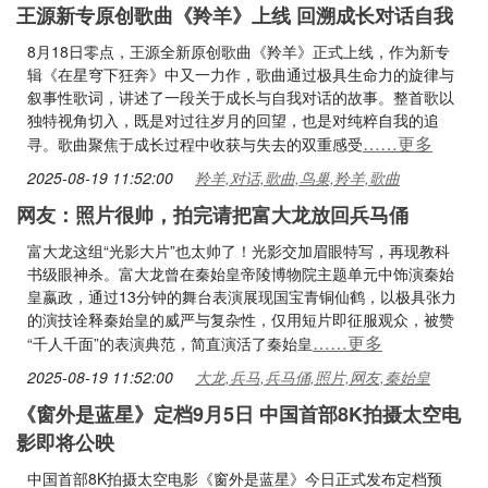
王源新专原创歌曲《羚羊》上线 回溯成长对话自我
8月18日零点，王源全新原创歌曲《羚羊》正式上线，作为新专
辑《在星穹下狂奔》中又一力作，歌曲通过极具生命力的旋律与
叙事性歌词，讲述了一段关于成长与自我对话的故事。整首歌以
独特视角切入，既是对过往岁月的回望，也是对纯粹自我的追
……更多
寻。歌曲聚焦于成长过程中收获与失去的双重感受
2025-08-19 11:52:00
羚羊,对话,歌曲,鸟巢,羚羊,歌曲
网友：照片很帅，拍完请把富大龙放回兵马俑
富大龙这组“光影大片”也太帅了！光影交加眉眼特写，再现教科
书级眼神杀。富大龙曾在秦始皇帝陵博物院主题单元中饰演秦始
皇嬴政，通过13分钟的舞台表演展现国宝青铜仙鹤，以极具张力
的演技诠释秦始皇的威严与复杂性，仅用短片即征服观众，被赞
……更多
“千人千面”的表演典范，简直演活了秦始皇
2025-08-19 11:52:00
大龙,兵马,兵马俑,照片,网友,秦始皇
《窗外是蓝星》定档9月5日 中国首部8K拍摄太空电
影即将公映
中国首部8K拍摄太空电影《窗外是蓝星》今日正式发布定档预