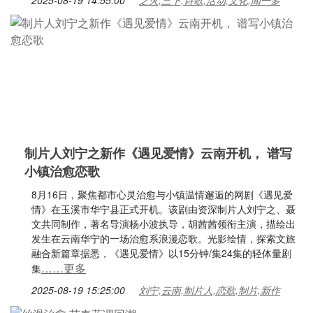
2025-08-19 14:55:00
之火,三下,诗歌,活动,文化,闻一多
制片人刘宁之新作《遇见爱情》云南开机， 谱写
小镇治愈恋歌
8月16日，聚焦都市心灵治愈与小镇温情邂逅的网剧《遇见爱
情》在玉溪市华宁县正式开机。该剧由资深制片人刘宁之、聂
文共同制作，著名导演杨小波执导，胡茜茜领衔主演，描绘出
发生在云南华宁的一场治愈系浪漫恋歌。光影绘情，探索文旅
融合新篇章据悉，《遇见爱情》以15分钟/集24集的轻体量剧
……更多
集
2025-08-19 15:25:00
刘宁,云南,制片人,恋歌,制片,新作