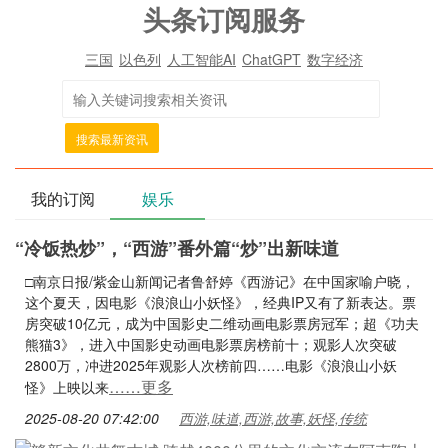
头条订阅服务
三国
以色列
人工智能AI
ChatGPT
数字经济
搜索最新资讯
我的订阅
娱乐
“冷饭热炒”，“西游”番外篇“炒”出新味道
□南京日报/紫金山新闻记者鲁舒婷《西游记》在中国家喻户晓，
这个夏天，因电影《浪浪山小妖怪》，经典IP又有了新表达。票
房突破10亿元，成为中国影史二维动画电影票房冠军；超《功夫
熊猫3》，进入中国影史动画电影票房榜前十；观影人次突破
2800万，冲进2025年观影人次榜前四……电影《浪浪山小妖
……更多
怪》上映以来
2025-08-20 07:42:00
西游,味道,西游,故事,妖怪,传统