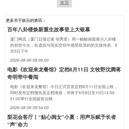
末页
更多关于
娱乐
的资讯：
百年八卦楼焕新重生故事登上大银幕
厦门网讯（厦门日报记者 邬秀君）用一帧帧画面展示八卦楼
的前世今生，在虚拟与现实交织中感受鼓浪屿的文脉传承。8
月5日下午
2026-08-06 08:06:00
电影《欢迎来龙餐馆》定档8月11日 文牧野沈腾蒋
奇明带中餐闯
电影《欢迎来龙餐馆》今日正式官宣定档8月11日全国上映，
同时发布定档预告及定档海报，并将于8月8日至10日14:00-
21:00举行全国超前点映
2026-08-06 09:54:00
梨花会客厅丨“贴心闺女”小夏：用声乐赋予长者
“声”命力