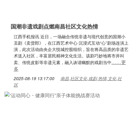
国潮非遗戏剧点燃南昌社区文化热情
江西手机报讯 近日，一场融合传统非遗与现代创意的国潮小
丑剧《卖货郎》，在江西艺术中心·沉浸式互动“心”剧场连演上
演，此次活动由央企大悦城控股组织，旨在将高品质的非遗艺
术送入社区，丰富居民精神文化生活。该剧巧妙地将市井叫
……更
卖、传统皮影等非遗元素，融入诙谐幽默的戏剧当中
多
2025-08-19 13:17:00
南昌,社区文化,戏剧,热情,文化,社
区