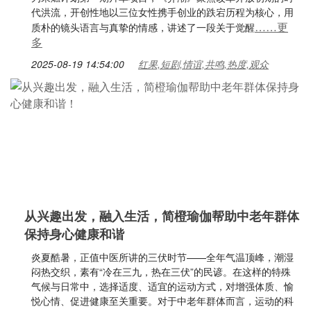
代洪流，开创性地以三位女性携手创业的跌宕历程为核心，用
……更
质朴的镜头语言与真挚的情感，讲述了一段关于觉醒
多
2025-08-19 14:54:00
红果,短剧,情谊,共鸣,热度,观众
从兴趣出发，融入生活，简橙瑜伽帮助中老年群体
保持身心健康和谐
炎夏酷暑，正值中医所讲的三伏时节——全年气温顶峰，潮湿
闷热交织，素有“冷在三九，热在三伏”的民谚。在这样的特殊
气候与日常中，选择适度、适宜的运动方式，对增强体质、愉
悦心情、促进健康至关重要。对于中老年群体而言，运动的科