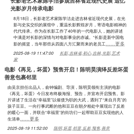
长影老艺术家陈学洁参观吉林省近现代史展 追忆
光影岁月传承电影
8月18日，长影老艺术家陈学洁走进吉林省近现代史展，在光
影与史实交织的展馆中，重温长影辉煌岁月，寄语电影精神的
代代传承。作为在长影工作了40年的一代电影人，她的讲述
中满是对长影的深情与对电影事业的赤诚。“长影是新中国电
……更多
影的摇篮，当年那些从四面八方汇聚而来的老员工
2025-08-19 11:47:00
长影,吉林省,初心,吉林,光影,艺术
家
电影《再见，坏蛋》预售开启！陈明昊演绎反差坏蛋
善意包裹邻里
由吴京担任出品人，俞钟编剧、导演，陈明昊领衔主演的电影
《再见，坏蛋》今日发布终极海报、预告，并宣布开启预售。影
片讲述了生活在“幸福里”以催债为职的大武，遇到了“来自月亮”的
孩子豆豆。一向行事武断的他和豆豆在朝夕相处中展现出了反差
的暖心一面，并联合“幸福里”的街坊们一起帮助豆豆实现他的人
……更多
生清单
2025-08-19 11:52:00
陈明,坏蛋,邻里,反差,预售,善意