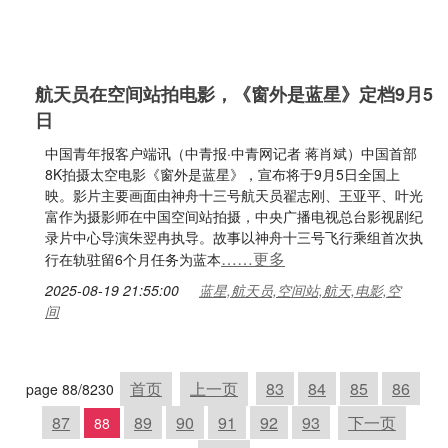
航天员在空间站拍电影，《窗外是蓝星》定档9月5
日
中国青年报客户端讯（中青报·中青网记者 蒋肖斌）中国首部
8K拍摄太空电影《窗外是蓝星》，宣布将于9月5日全国上
映。影片主要画面由神舟十三号航天员翟志刚、王亚平、叶光
富作为摄影师在中国空间站拍摄，中央广播电视总台影视剧纪
录片中心导演朱翌冉执导。故事以神舟十三号飞行乘组首次执
……更多
行在轨驻留6个月任务为蓝本
2025-08-19 21:55:00
蓝星,航天员,空间站,航天,电影,空
间
首页
上一页
83
84
85
86
page 88/8230
87
89
90
91
92
93
下一页
88