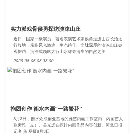
实力派戏骨侯勇探访澳涞山庄
近日，国家一级演员、著名表演艺术家侯勇走进山西长治太
行腹地，亲临风光旖旎、生态绝佳、文脉深厚的澳涞山庄参
观探访。沉浸式领略太行山水雄奇清幽的自然之美
2026-08-06 08:33:00
抱团创作 衡水内画“一路繁花”
8月3日，衡水众成创业基地的雅艺内画工作室内，内画艺人
张素雅（左）、吴光远在探讨内画作品内容创新。河北日报
记者 焦 磊摄8月3日