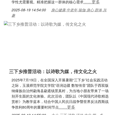
……更多
学性尤需重视。精准把握这一群体的核心需求
2025-08-19 14:54:00
身心健康,中老年,瑜伽,身心,群体,兴
趣
三下乡推普活动：以诗歌为媒，传文化之火
2025年7月19日，在全国深入开展暑期“三下乡”社会实践活动
之际，玉溪师范学院文学院“语润边疆 数智传音”团队于西双版
纳傣族自治州勐海县勐遮镇景真村，为当地小朋友带来了一场
别开生面的文化体验。此次活动，团队以《中国现代诗歌精选
赏析》为教学蓝本，结合中国人民抗日战争暨世界反法西斯战
……更多
争胜利80周年的重要时间节点