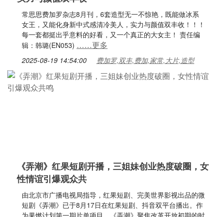
常思思费加罗杂志8月刊，6套造型无一不惊艳，既能做冰系
女王，又能化身新中式感清冷美人，实力与颜值双丰收！！！
每一套都挺出乎意料的好看，又一个真正的大女主！ 责任编
……更多
辑：韩璐(EN053)
2025-08-19 14:54:00
费加罗,双丰,费加,家常,大片,造型
《弄潮》红果短剧开播，三姐妹创业热度破圈，女
性情谊引爆观众共
由北京市广播电视局指导，红果短剧、完美世界影视出品的微
短剧《弄潮》已于8月17日在红果短剧、抖音双平台播出。作
为果燃计划第一期片单项目，《弄潮》聚焦改革开放初期的时