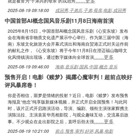
……更多
就是被誉为“子弟兵的母亲”的戎冠秀
2025-08-19 09:18:00
戎冠秀,子弟兵,子弟,母亲,电影,戎冠秀
中国首部AI概念国风音乐剧11月8日海南首演
2025年8月15日，中国首部AI概念国风音乐剧《心安东坡》发布
会在海南省非物质文化遗产展示中心举行。作为第三届中国（海
南）东坡文化旅游大会开幕式演出和海南自贸港正式封关运作前
的献礼之作，《心安东坡》将于今年11月8日在澄迈福山咖啡文
……更多
化风情镇演出现场，通过数字媒体向全球首演
2025-08-19 09:46:00
海南,音乐剧,国风,中国,概念,音乐
预售开启！电影《赎梦》揭露心魔审判！超前点映好
评风暴席卷！
你是否相信，噩梦是情绪的投射？近日，电影《赎梦》发布预售
海报及“他念”纯享版新媒体视频，并正式开启全国预售！与此同
时，该片正式开启路演活动，导演、编剧、领衔主演张家辉携主
演陈法拉、主演袁富华亮相影院，与观众趣味互动，交流幕后故
……更多
事。不少观众在走出影院之后，直呼后劲太强
2025-08-19 10:21:00
前点,预售,审判,好评,风暴,电影