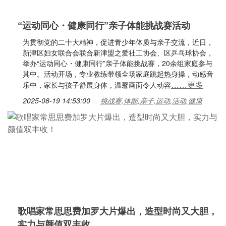
“运动同心・健康同行”亲子体能挑战赛活动
为贯彻党的二十大精神，促进青少年体质与亲子交流，近日，
新津区妇女联合会联合新津盟之爱社工协会、区乒乓球协会，
举办“运动同心・健康同行”亲子体能挑战赛，20余组家庭参与
其中。活动开场，专业教练带领全场家庭跳起热身操，动感音
……更多
乐中，家长与孩子舒展身体，温馨画面令人动容
2025-08-19 14:53:00
挑战赛,体能,亲子,运动,活动,健康
歌唱家常思思费加罗大片爆出，造型时尚又大胆，
实力与颜值双丰收