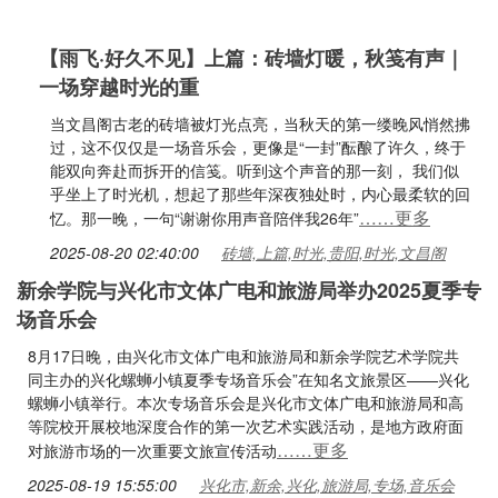
【雨飞·好久不见】上篇：砖墙灯暖，秋笺有声｜
一场穿越时光的重
当文昌阁古老的砖墙被灯光点亮，当秋天的第一缕晚风悄然拂
过，这不仅仅是一场音乐会，更像是“一封”酝酿了许久，终于
能双向奔赴而拆开的信笺。听到这个声音的那一刻， 我们似
乎坐上了时光机，想起了那些年深夜独处时，内心最柔软的回
……更多
忆。那一晚，一句“谢谢你用声音陪伴我26年”
2025-08-20 02:40:00
砖墙,上篇,时光,贵阳,时光,文昌阁
新余学院与兴化市文体广电和旅游局举办2025夏季专
场音乐会
8月17日晚，由兴化市文体广电和旅游局和新余学院艺术学院共
同主办的兴化螺蛳小镇夏季专场音乐会”在知名文旅景区——兴化
螺蛳小镇举行。本次专场音乐会是兴化市文体广电和旅游局和高
等院校开展校地深度合作的第一次艺术实践活动，是地方政府面
……更多
对旅游市场的一次重要文旅宣传活动
2025-08-19 15:55:00
兴化市,新余,兴化,旅游局,专场,音乐会