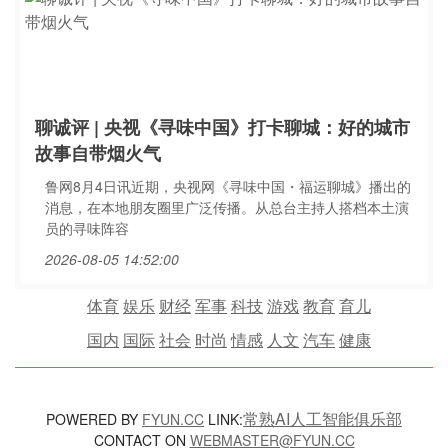
聊诚评 | 央视《寻味中国》打卡聊城：好的城市
故事自带烟火气
鲁网8月4日讯近期，央视网《寻味中国・福运聊城》播出的
消息，在本地朋友圈里广泛传播。从总台主持人搭档本土演
员的寻味阵容
2026-08-05 14:52:00
体育
娱乐
财经
军事
科技
游戏
教育
育儿
国内
国际
社会
时尚
情感
人文
汽车
健康
常熟AI人工智能俱乐部
POWERED BY
FYUN.CC
LINK:
CONTACT ON
WEBMASTER@FYUN.CC