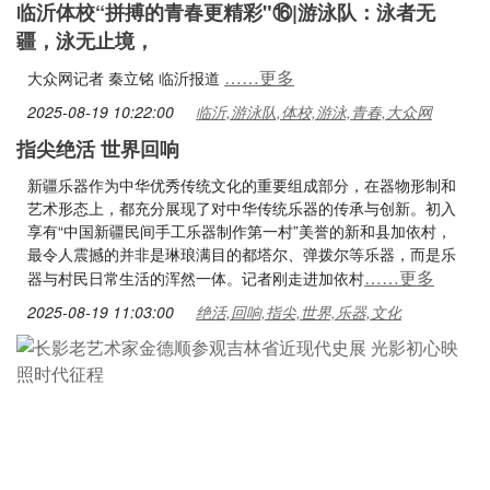
临沂体校“拼搏的青春更精彩"⑯|游泳队：泳者无
疆，泳无止境，
……更多
大众网记者 秦立铭 临沂报道
2025-08-19 10:22:00
临沂,游泳队,体校,游泳,青春,大众网
指尖绝活 世界回响
新疆乐器作为中华优秀传统文化的重要组成部分，在器物形制和
艺术形态上，都充分展现了对中华传统乐器的传承与创新。初入
享有“中国新疆民间手工乐器制作第一村”美誉的新和县加依村，
最令人震撼的并非是琳琅满目的都塔尔、弹拨尔等乐器，而是乐
……更多
器与村民日常生活的浑然一体。记者刚走进加依村
2025-08-19 11:03:00
绝活,回响,指尖,世界,乐器,文化