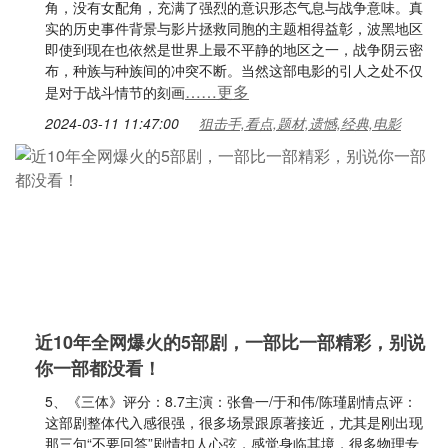
角，没有女配角，充满了强烈的意识形态气息与战争意味。真
实的历史事件背景与影片拯救同胞的主题相得益彰，波黑地区
即使到现在也依然是世界上最不平静的地区之一，战争阴云密
布，种族与种族间的冲突不断。当然这部电影的引人之处不仅
……更多
是对于战斗情节的刻画
2024-03-11 11:47:00
狙击手,看点,题材,遗憾,经典,电影
近10年全网爆火的5部剧，一部比一部精彩，别说
你一部都没看！
5、《三体》评分：8.7主演：张鲁一/于和伟/陈瑾剧情点评：
这部剧整体代入感很强，很多场景跟原著接近，尤其是刚出现
那三句“不要回答”剧情扣人心弦，感觉身临其境，很多物理专