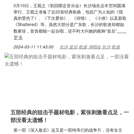
3月10日，王菀之《初回限定音乐会》长沙场在达丰空间圆满
举行。王菀之准备了近20首经典歌曲，包括广为人知的《我
真的受伤了》、《下次爱你》、《诗情》、《小侠》以及新歌
《Shattered》等。虽然大部分是广东歌，长沙的歌迷却都如
……
数家珍，首首都能一起合唱，还不时大叫她的昵称“皇后”
更多
2024-03-11 11:43:00
长沙,皇后,歌迷,演唱会,长沙,歌迷
五部经典的狙击手题材电影，紧张刺激看点足，一
部没看太遗憾！
第一部《深入敌后》这又是一部纯爷们的战争片，没有女主