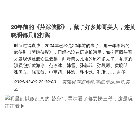
20年前的《萍踪侠影》，藏了好多帅哥美人，连黄
晓明都只能打酱
时间过得真快，2004年已经是20年前的事了。那一年播出的
武侠剧《萍踪侠影》，已经淹没在历史长河里，如今再回头看
才发现像这般众星云集，帅哥美女扎堆的剧不多见了。参演的
演员包括黄海冰、范冰冰、韩雪、孙菲菲、孙晨曦、黄晓明、
……更多
张国立、张嘉益、申军谊、孙浩、释小龙、孔琳
2024-03-09 22:32:00
黄晓明,萍踪侠影,萍踪,年前,帅哥,美
人