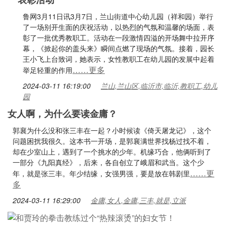
鲁网3月11日讯3月7日，兰山街道中心幼儿园（祥和园）举行
了一场别开生面的庆祝活动，以热烈的气氛和温馨的场面，表
彰了一批优秀教职工。活动在一段激情四溢的开场舞中拉开序
幕，《掀起你的盖头来》瞬间点燃了现场的气氛。接着，园长
王小飞上台致词，她表示，女性教职工在幼儿园的发展中起着
……更多
举足轻重的作用
2024-03-11 16:19:00
兰山,兰山区,临沂市,临沂,教职工,幼儿
园
女人啊，为什么要读金庸？
郭襄为什么没和张三丰在一起？小时候读《倚天屠龙记》，这个
问题困扰我很久。这本书一开场，是郭襄满世界找杨过找不着，
却在少室山上，遇到了一个挑水的少年。机缘巧合，他俩听到了
一部分《九阳真经》，后来，各自创立了峨眉和武当。这个少
……更
年，就是张三丰。年少结缘，女强男强，要是放在韩剧里
多
2024-03-11 16:29:00
金庸,女人,金庸,三丰,就是,立派