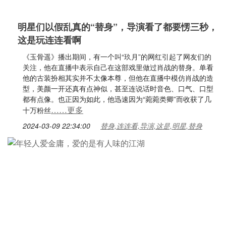
明星们以假乱真的“替身”，导演看了都要愣三秒，
这是玩连连看啊
《玉骨遥》播出期间，有一个叫“玖月”的网红引起了网友们的
关注，他在直播中表示自己在这部戏里做过肖战的替身。单看
他的古装扮相其实并不太像本尊，但他在直播中模仿肖战的造
型，美颜一开还真有点神似，甚至连说话时音色、口气、口型
都有点像。也正因为如此，他迅速因为“菀菀类卿”而收获了几
……更多
十万粉丝
2024-03-09 22:34:00
替身,连连看,导演,这是,明星,替身