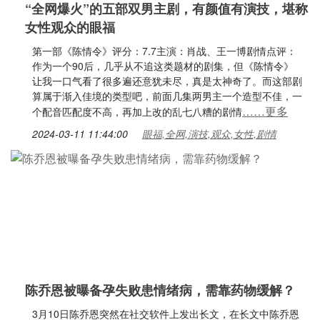
“全网爆火”的五部双男主剧，有颜值有演技，堪称
女性观众的眼福
第一部《陈情令》评分：7.7主演：肖战、王一博剧情点评：
作为一个90后，几乎从不追这类题材的剧集，但《陈情令》
让我一口气看了很多遍还意犹未尽，真是太神奇了。而这部剧
算属于渐入佳境的类型吧，前面几集两男主一个造型不佳，一
……更多
个配音匹配度不高，再加上改的乱七八糟的剧情
2024-03-11 11:44:00
眼福,全网,演技,观众,女性,剧情
陈乔恩被曝备孕失败患情绪病，需靠药物缓解？
3月10日陈乔恩突然在社交软件上发出长文，在长文中陈乔恩