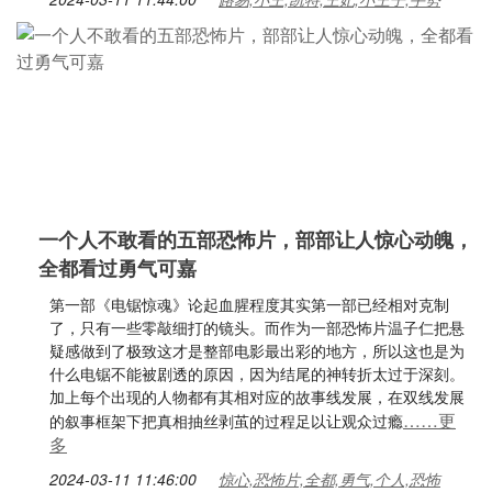
一个人不敢看的五部恐怖片，部部让人惊心动魄，
全都看过勇气可嘉
第一部《电锯惊魂》论起血腥程度其实第一部已经相对克制
了，只有一些零敲细打的镜头。而作为一部恐怖片温子仁把悬
疑感做到了极致这才是整部电影最出彩的地方，所以这也是为
什么电锯不能被剧透的原因，因为结尾的神转折太过于深刻。
加上每个出现的人物都有其相对应的故事线发展，在双线发展
……更
的叙事框架下把真相抽丝剥茧的过程足以让观众过瘾
多
2024-03-11 11:46:00
惊心,恐怖片,全都,勇气,个人,恐怖