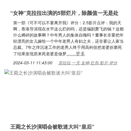
“女神”克拉拉出演的5部烂片，除颜值一无是处
第一部《可不可以不要离开我》评分：2.5影片点评：我的天
啊，香港导演现在水平这么烂的吗，还是编剧萧飞的锅？这都
什么稀碎的故事啊？中年男人的集体自嗨吗？董事长非要把年
轻漂亮的女儿嫁给一个中年老男人有妇之夫，还非要让人家当
总裁。7年之痒沉迷工作的老男人终于用高科技把老婆折磨死
……更多
了结果发现原来死老婆是做梦
2024-03-11 11:43:00
克拉拉,一无,女神,红包,影片,评分
王菀之长沙演唱会被歌迷大叫“皇后”