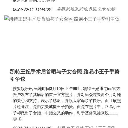
庭角色所限制
2024-03-11 11:44:00
嘉丽,约翰逊,约翰,养眼,艺术,电影
凯特王妃手术后首晒与子女合照 路易小王子手势
引争议
搜狐娱乐讯 当地时间3月10日上午9时，凯特王妃通过ins官方
账户发布了其病后的首张官方照片，并对民众过去两个月对她
的关心和支持，表示了感谢，并祝大家母亲节快乐。而且该照
片还备注，是由丈夫威廉王子拍摄。但是在照片中，路易小王
……
子却做出了食指、中指交叉的动作，对于基督教徒来说
更多
2024-03-11 11:44:00
路易,小王,凯特,王妃,小王子,手势