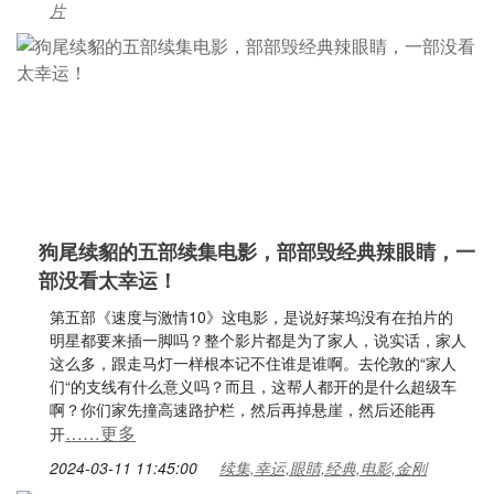
片
狗尾续貂的五部续集电影，部部毁经典辣眼睛，一
部没看太幸运！
第五部《速度与激情10》这电影，是说好莱坞没有在拍片的
明星都要来插一脚吗？整个影片都是为了家人，说实话，家人
这么多，跟走马灯一样根本记不住谁是谁啊。去伦敦的“家人
们“的支线有什么意义吗？而且，这帮人都开的是什么超级车
啊？你们家先撞高速路护栏，然后再掉悬崖，然后还能再
……更多
开
2024-03-11 11:45:00
续集,幸运,眼睛,经典,电影,金刚