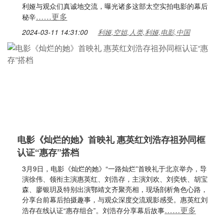
利娅与观众们真诚地交流，曝光诸多这部太空实拍电影的幕后
……更多
秘辛
2024-03-11 14:31:00
利娅,空姐,人类,利娅,电影,中国
电影《灿烂的她》首映礼 惠英红刘浩存祖孙同框
认证“惠存”搭档
3月9日，电影《灿烂的她》“一路灿烂”首映礼于北京举办，导
演徐伟、领衔主演惠英红、刘浩存，主演刘欢、刘奕铁、胡宝
森、廖银玥及特别出演鄂靖文齐聚亮相，现场剖析角色心路，
分享台前幕后拍摄趣事，与观众深度交流观影感受。惠英红刘
……更多
浩存在线认证“惠存组合”。刘浩存分享幕后故事