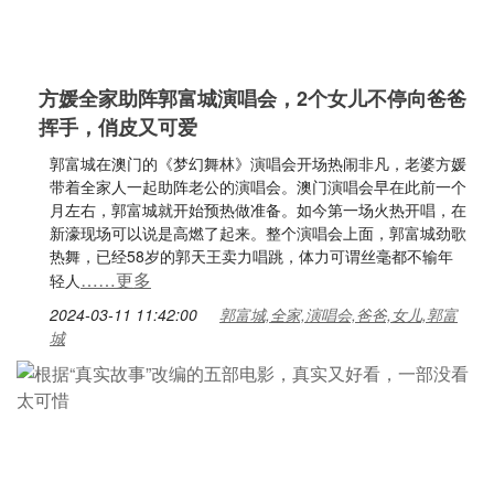
方媛全家助阵郭富城演唱会，2个女儿不停向爸爸
挥手，俏皮又可爱
郭富城在澳门的《梦幻舞林》演唱会开场热闹非凡，老婆方媛
带着全家人一起助阵老公的演唱会。澳门演唱会早在此前一个
月左右，郭富城就开始预热做准备。如今第一场火热开唱，在
新濠现场可以说是高燃了起来。整个演唱会上面，郭富城劲歌
热舞，已经58岁的郭天王卖力唱跳，体力可谓丝毫都不输年
……更多
轻人
2024-03-11 11:42:00
郭富城,全家,演唱会,爸爸,女儿,郭富
城