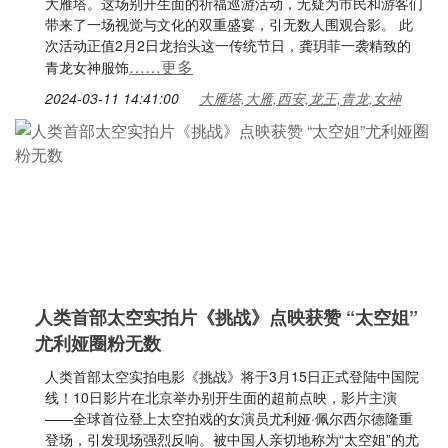
大雁塔。这场别开生面的祈福巡游活动，无疑为市民和游客们
带来了一场视觉与文化的双重盛宴，引无数人围观合影。 此
次活动正值2月2日龙抬头这一传统节日，龚玥菲一袭精致的
……更多
青龙女神服饰
2024-03-11 14:41:00
大雁塔,大雁,西安,龙王,青龙,女神
人类首部太空实拍片《挑战》点映获赞 “太空姐”
尤利娅圈粉无数
人类首部太空实拍电影《挑战》将于3月15日正式登陆中国院
线！10日影片在北京举办别开生面的超前点映，影片主演
——全球首位登上太空拍戏的女演员尤利娅·佩尔西尔德隆重
登场，引发现场强烈反响。被中国人亲切地称为“太空姐”的尤