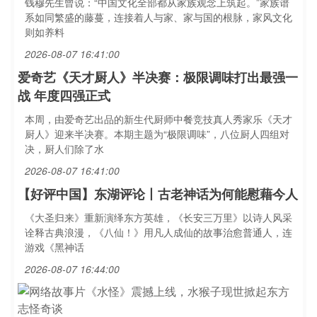
钱穆先生曾说：“中国文化全部都从家族观念上筑起。”家族谱
系如同繁盛的藤蔓，连接着人与家、家与国的根脉，家风文化
则如养料
2026-08-07 16:41:00
爱奇艺《天才厨人》半决赛：极限调味打出最强一
战 年度四强正式
本周，由爱奇艺出品的新生代厨师中餐竞技真人秀家乐《天才
厨人》迎来半决赛。本期主题为“极限调味”，八位厨人四组对
决，厨人们除了水
2026-08-07 16:41:00
【好评中国】东湖评论丨古老神话为何能慰藉今人
《大圣归来》重新演绎东方英雄，《长安三万里》以诗人风采
诠释古典浪漫，《八仙！》用凡人成仙的故事治愈普通人，连
游戏《黑神话
2026-08-07 16:44:00