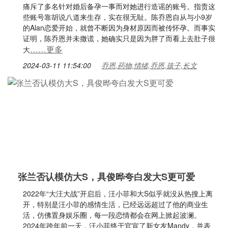
痛斥了多名针对婚后备孕一事而对她进行造谣的账号。指责这
些账号靠胡说八道来生存，实在很无耻。陈乔恩自从与小9岁
的Alan恋爱开始，就曾不断因为身材原因而被传怀孕。而事实
证明，陈乔恩并未撒谎，她确实只是因为胖了而看上去肚子很
……更多
大
2024-03-11 11:54:00
乔恩,药物,情绪,乔恩,孩子,长文
张兰否认模仿大S，具俊晔夸白发大S更可爱
2022年“大汪大战”开启后，汪小菲和大S似乎就没从热搜上离
开，特别是汪小菲的感情生活，已经远远超过了他的商业生
活，仿佛置身娱乐圈，每一段恋情都会在网上掀起波澜。
2024年跨年前一天，汪小菲终于官宣了新女友Mandy，并表