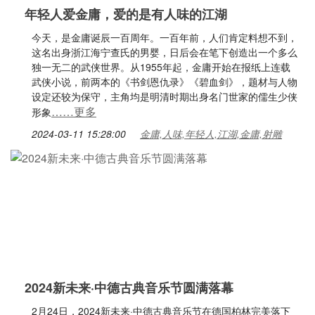
年轻人爱金庸，爱的是有人味的江湖
今天，是金庸诞辰一百周年。一百年前，人们肯定料想不到，
这名出身浙江海宁查氏的男婴，日后会在笔下创造出一个多么
独一无二的武侠世界。从1955年起，金庸开始在报纸上连载
武侠小说，前两本的《书剑恩仇录》《碧血剑》，题材与人物
设定还较为保守，主角均是明清时期出身名门世家的儒生少侠
……更多
形象
2024-03-11 15:28:00
金庸,人味,年轻人,江湖,金庸,射雕
2024新未来·中德古典音乐节圆满落幕
2月24日，2024新未来·中德古典音乐节在德国柏林完美落下