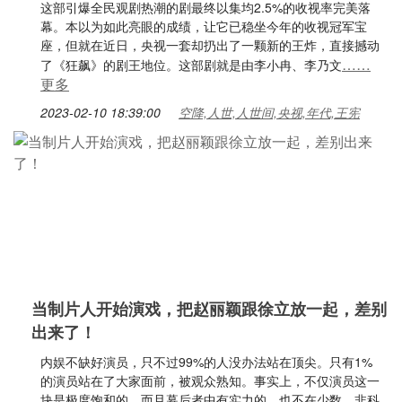
这部引爆全民观剧热潮的剧最终以集均2.5%的收视率完美落
幕。本以为如此亮眼的成绩，让它已稳坐今年的收视冠军宝
座，但就在近日，央视一套却扔出了一颗新的王炸，直接撼动
……
了《狂飙》的剧王地位。这部剧就是由李小冉、李乃文
更多
2023-02-10 18:39:00
空降,人世,人世间,央视,年代,王宪
当制片人开始演戏，把赵丽颖跟徐立放一起，差别
出来了！
内娱不缺好演员，只不过99%的人没办法站在顶尖。只有1%
的演员站在了大家面前，被观众熟知。事实上，不仅演员这一
块是极度饱和的。而且幕后者中有实力的，也不在少数。非科