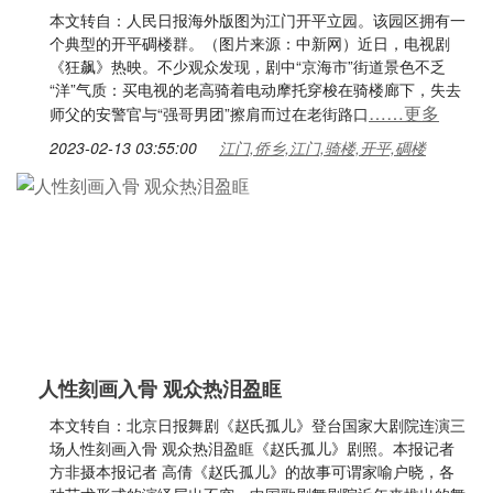
本文转自：人民日报海外版图为江门开平立园。该园区拥有一
个典型的开平碉楼群。（图片来源：中新网）近日，电视剧
《狂飙》热映。不少观众发现，剧中“京海市”街道景色不乏
“洋”气质：买电视的老高骑着电动摩托穿梭在骑楼廊下，失去
……更多
师父的安警官与“强哥男团”擦肩而过在老街路口
2023-02-13 03:55:00
江门,侨乡,江门,骑楼,开平,碉楼
人性刻画入骨 观众热泪盈眶
本文转自：北京日报舞剧《赵氏孤儿》登台国家大剧院连演三
场人性刻画入骨 观众热泪盈眶《赵氏孤儿》剧照。本报记者
方非摄本报记者 高倩《赵氏孤儿》的故事可谓家喻户晓，各