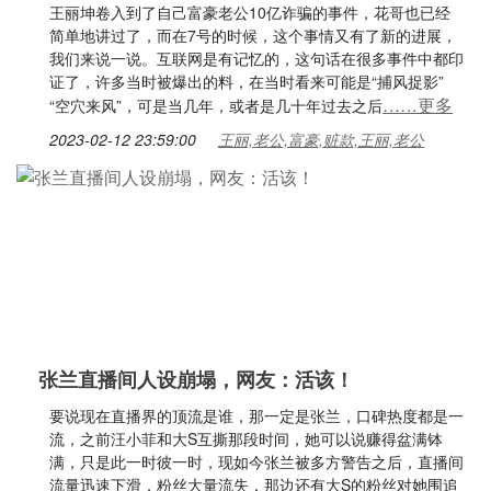
王丽坤卷入到了自己富豪老公10亿诈骗的事件，花哥也已经
简单地讲过了，而在7号的时候，这个事情又有了新的进展，
我们来说一说。互联网是有记忆的，这句话在很多事件中都印
证了，许多当时被爆出的料，在当时看来可能是“捕风捉影”
……更多
“空穴来风”，可是当几年，或者是几十年过去之后
2023-02-12 23:59:00
王丽,老公,富豪,赃款,王丽,老公
张兰直播间人设崩塌，网友：活该！
要说现在直播界的顶流是谁，那一定是张兰，口碑热度都是一
流，之前汪小菲和大S互撕那段时间，她可以说赚得盆满钵
满，只是此一时彼一时，现如今张兰被多方警告之后，直播间
流量迅速下滑，粉丝大量流失，那边还有大S的粉丝对她围追