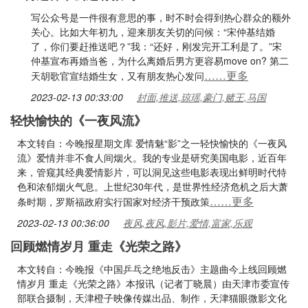
写公众号是一件很有意思的事，时不时会得到热心群众的额外
关心。比如大年初九，迎来朋友关切的问候：“宋仲基结婚
了，你们要赶推送吧？”我：“还好，刚发完开工利是了。”宋
仲基宣布再婚当爸，为什么离婚后男方更容易move on? 第二
……更多
天胡歌官宣结婚生女，又有朋友热心发问
2023-02-13 00:33:00
封面,推送,琼瑶,豪门,赌王,马国
轻快愉快的《一夜风流》
本文转自：今晚报星期文库 爱情魅“影”之一轻快愉快的《一夜风
流》爱情并非不食人间烟火。我的专业是研究美国电影，近百年
来，管窥其经典爱情影片，可以洞见这些电影表现出鲜明时代特
色和浓郁烟火气息。上世纪30年代，是世界性经济危机之后大萧
……更多
条时期，罗斯福政府实行国家对经济干预政策
2023-02-13 00:36:00
夜风,夜风,影片,爱情,富家,乐观
回顾燃情岁月 重走《光荣之路》
本文转自：今晚报《中国乒乓之绝地反击》主题曲今上线回顾燃
情岁月 重走《光荣之路》本报讯（记者丁晓晨）由天津市委宣传
部联合摄制，天津橙子映像传媒出品、制作，天津猫眼微影文化