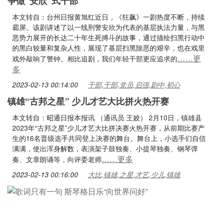
争做“安欣”式干部
本文转自：台州日报黄旭红近日，《狂飙》一剧热度不断，持续
霸屏。该剧讲述了以一线刑警安欣为代表的基层执法力量，与黑
恶势力展开的长达二十年生死搏斗的故事，通过描绘扫黑行动中
的黑白较量和复杂人性，展现了基层扫黑除恶的艰辛，也在戏里
……更
戏外敲响了警钟。相比追剧，我们年轻干部更应追求的
多
2023-02-13 00:14:00
干部,干部,党员,启强,剧中,初心
镇雄“古邦之星” 少儿才艺大比拼火热开赛
本文转自：昭通日报本报讯 （通讯员 王姣） 2月10日，镇雄县
2023年“古邦之星”少儿才艺大比拼决赛火热开赛，从前期比赛产
生的16名晋级选手共同登上决赛的舞台。舞台上，小选手们自信
满满，使出浑身解数，表演架子鼓独奏、小提琴独奏、钢琴弹
……更多
奏、文章朗诵等，向评委老师
2023-02-13 00:16:00
大比,镇雄,之星,才艺,少儿,镇雄