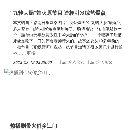
“九转大肠”带火原节目 造梗引发综艺爆点
本文转自：赣南日报网络图片1 突然爆火的“九转大肠”最近很
多人都被“九转大肠”这道菜刷屏了。确切地说，这道菜是被一
个一脸单纯无辜故意没洗干净大肠的“小胖”、一个咬碎了后槽
牙硬是吃下一口的评委老师带火的。故事还要从10多年前的
一档节目《顶级厨师》说起，该节目邀请了很多厨师来进行拍
……更多
摄
2023-02-13 03:28:00
大肠,综艺,节目,大肠,节目,厨师
热播剧带火侨乡江门