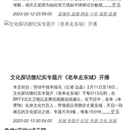
……更多
堵截，或许正是因为如此张兰现如今情绪过分敏感
2023-02-12 23:59:00
直播间,直播,网友,小菲,葛斯,直播
文化探访微纪实专题片《老单走东城》开播
本文转自：劳动午报本报讯（记者 边磊）2月11日至19日，
文化探访微纪实专题片《老单走东城》于每日13点档，在
BRTV北京卫视以及腾讯视频连续播出。在节目中，老单（单
霁翔）化身文化代言人，带领观众用脚步丈量东城，开启一段
……更多
难忘的文化探访之旅。专题片共9集，每集15分钟
2023-02-13 00:04:00
东城,专题片,纪实,专题,文化,东城