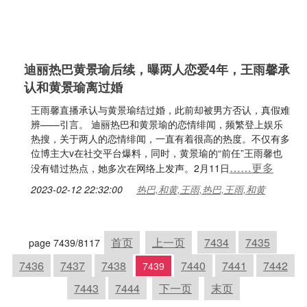
迪丽热巴黄景瑜后续，曝两人恋爱4年，王雨馨承
认和黄景瑜离过婚
王雨馨直播承认与黄景瑜结过婚，此前却被男方否认，真假难
辨——引言。 迪丽热巴和黄景瑜的恋情绯闻，频繁登上娱乐
热搜，关于两人的恋情绯闻，一直有着很高的热度。不仅有多
位博主大v在社交平台爆料，同时，黄景瑜的“前任”王雨馨也
……更多
没有错过热点，她多次在网络上发声。2月11日
2023-02-12 22:32:00
热巴,和黄,王雨,热巴,王雨,和黄
首页
上一页
7434
7435
page 7439/8117
7436
7437
7438
7440
7441
7442
7439
7443
7444
下一页
末页