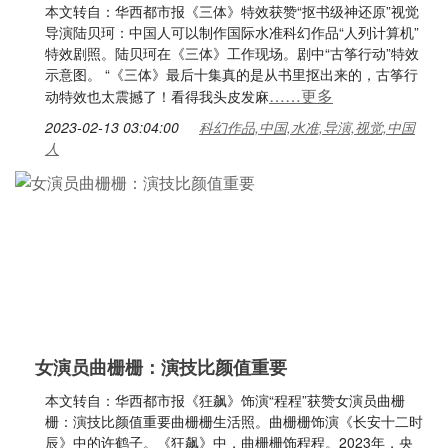
本文转自：华西都市报《三体》特效获赞“抠书级神还原”视觉
导演陆贝珂：中国人可以制作国际水准科幻作品“人列计算机”
特效剧照。陆贝珂在《三体》工作现场。剧中“古筝行动”特效
示意图。 “《三体》最后十集真的是从书里抠出来的，古筝行
……更多
动特效也太震撼了！看得我头皮发麻
2023-02-13 03:04:00
科幻作品,中国,水准,导演,视觉,中国
人
女演员曲栅栅：演技比颜值重要
本文转自：华西都市报《狂飙》饰演“程程”获赞女演员曲栅
栅：演技比颜值重要曲栅栅生活照。曲栅栅饰演《长安十二时
辰》中的许鹤子。《狂飙》中，曲栅栅饰程程。2023年，央