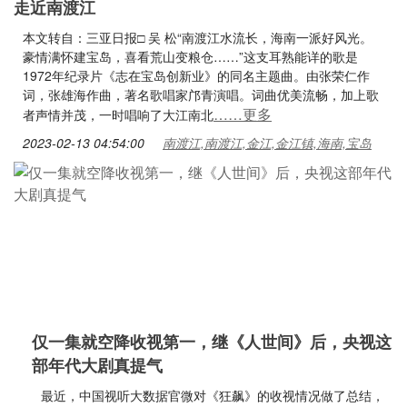
走近南渡江
本文转自：三亚日报□ 吴 松“南渡江水流长，海南一派好风光。
豪情满怀建宝岛，喜看荒山变粮仓……”这支耳熟能详的歌是
1972年纪录片《志在宝岛创新业》的同名主题曲。由张荣仁作
词，张雄海作曲，著名歌唱家邝青演唱。词曲优美流畅，加上歌
……更多
者声情并茂，一时唱响了大江南北
2023-02-13 04:54:00
南渡江,南渡江,金江,金江镇,海南,宝岛
仅一集就空降收视第一，继《人世间》后，央视这
部年代大剧真提气
最近，中国视听大数据官微对《狂飙》的收视情况做了总结，