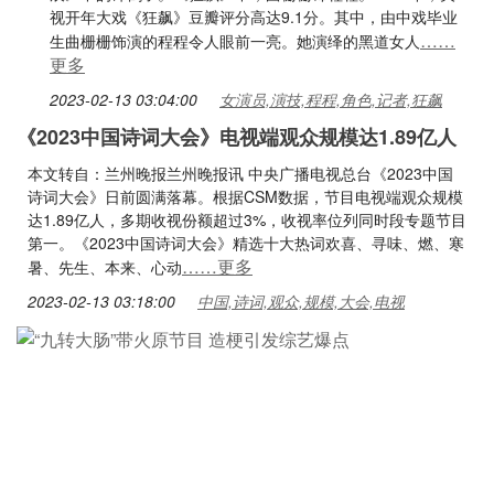
视开年大戏《狂飙》豆瓣评分高达9.1分。其中，由中戏毕业
……
生曲栅栅饰演的程程令人眼前一亮。她演绎的黑道女人
更多
2023-02-13 03:04:00
女演员,演技,程程,角色,记者,狂飙
《2023中国诗词大会》电视端观众规模达1.89亿人
本文转自：兰州晚报兰州晚报讯 中央广播电视总台《2023中国
诗词大会》日前圆满落幕。根据CSM数据，节目电视端观众规模
达1.89亿人，多期收视份额超过3%，收视率位列同时段专题节目
第一。《2023中国诗词大会》精选十大热词欢喜、寻味、燃、寒
……更多
暑、先生、本来、心动
2023-02-13 03:18:00
中国,诗词,观众,规模,大会,电视