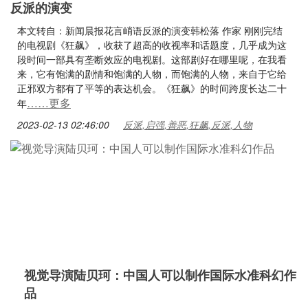
反派的演变
本文转自：新闻晨报花言峭语反派的演变韩松落 作家 刚刚完结
的电视剧《狂飙》，收获了超高的收视率和话题度，几乎成为这
段时间一部具有垄断效应的电视剧。这部剧好在哪里呢，在我看
来，它有饱满的剧情和饱满的人物，而饱满的人物，来自于它给
正邪双方都有了平等的表达机会。《狂飙》的时间跨度长达二十
……更多
年
2023-02-13 02:46:00
反派,启强,善恶,狂飙,反派,人物
视觉导演陆贝珂：中国人可以制作国际水准科幻作
品