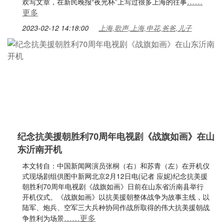
……
欢写文章，在新民晚报“夜光杯”上写过很多上海的往事
更多
2023-02-12 14:18:00
上海,歌声,上海,申花,爸爸,儿子
纪念抗美援朝胜利70周年电视剧《战旗如画》在山
东沂南开机
本文转自：中国新闻网演员张桐（右）和苏青（左）在开机仪
式现场剧组供图中新网北京2月12日电(记者 应妮)纪念抗美援
朝胜利70周年电视剧《战旗如画》日前在山东省沂南县举行
开机仪式。《战旗如画》以抗美援朝整体战争为故事主线，以
陆军、炮兵、空军三大兵种协同作战所取得的伟大抗美援朝战
……更多
争胜利为场景