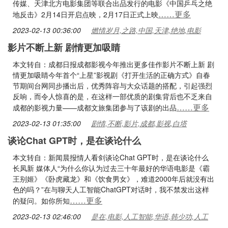
传媒、天津北方电影集团等联合出品发行的电影《中国乒乓之绝
……更多
地反击》2月14日开启点映，2月17日正式上映
2023-02-13 00:36:00
燃情岁月,之路,中国,天津,绝地,电影
影片不断上新 剧情更加吸睛
本文转自：成都日报成都影视今年推出更多佳作影片不断上新 剧
情更加吸睛今年首个“上星”影视剧《打开生活的正确方式》自春
节期间台网同步播出后，优秀阵容与大众话题的搭配，引起强烈
反响，而令人惊喜的是，在这样一部优质的剧集背后也不乏来自
……更多
成都的影视力量——成都文旅集团参与了该剧的出品
2023-02-13 01:35:00
剧情,不断,影片,成都,影视,白塔
谈论Chat GPT时，是在谈论什么
本文转自：新闻晨报情人看剑谈论Chat GPT时，是在谈论什么
长凤新 媒体人“为什么你认为过去三十年最好的华语电影是《霸
王别姬》《卧虎藏龙》和《饮食男女》，难道2000年后就没有出
色的吗？”在与聊天人工智能ChatGPT对话时，我不禁发出这样
……更多
的疑问。如你所知
2023-02-13 02:46:00
是在,电影,人工智能,华语,韩少功,人工