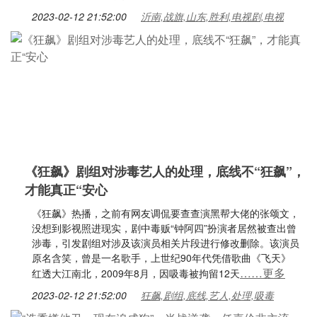
2023-02-12 21:52:00
沂南,战旗,山东,胜利,电视剧,电视
《狂飙》剧组对涉毒艺人的处理，底线不“狂飙”，
才能真正“安心
《狂飙》热播，之前有网友调侃要查查演黑帮大佬的张颂文，
没想到影视照进现实，剧中毒贩“钟阿四”扮演者居然被查出曾
涉毒，引发剧组对涉及该演员相关片段进行修改删除。该演员
原名含笑，曾是一名歌手，上世纪90年代凭借歌曲《飞天》
……更多
红透大江南北，2009年8月，因吸毒被拘留12天
2023-02-12 21:52:00
狂飙,剧组,底线,艺人,处理,吸毒