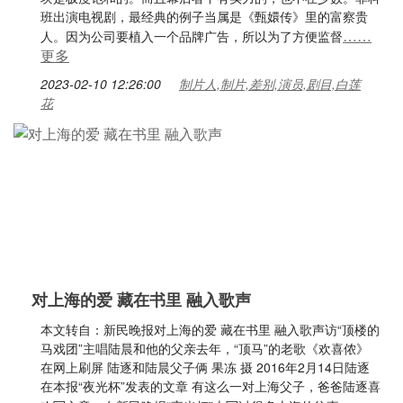
班出演电视剧，最经典的例子当属是《甄嬛传》里的富察贵
……
人。因为公司要植入一个品牌广告，所以为了方便监督
更多
2023-02-10 12:26:00
制片人,制片,差别,演员,剧目,白莲
花
对上海的爱 藏在书里 融入歌声
本文转自：新民晚报对上海的爱 藏在书里 融入歌声访“顶楼的
马戏团”主唱陆晨和他的父亲去年，“顶马”的老歌《欢喜侬》
在网上刷屏 陆逐和陆晨父子俩 果冻 摄 2016年2月14日陆逐
在本报“夜光杯”发表的文章 有这么一对上海父子，爸爸陆逐喜