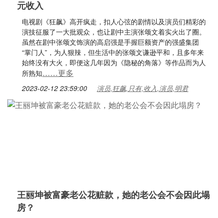
元收入
电视剧《狂飙》高开疯走，扣人心弦的剧情以及演员们精彩的
演技征服了一大批观众，也让剧中主演张颂文着实火出了圈。
虽然在剧中张颂文饰演的高启强是手握巨额资产的强盛集团
“掌门人”，为人狠辣，但生活中的张颂文谦逊平和，且多年来
始终没有大火，即便这几年因为《隐秘的角落》等作品而为人
……更多
所熟知
2023-02-12 23:59:00
演员,狂飙,只有,收入,演员,明君
王丽坤被富豪老公花赃款，她的老公会不会因此塌
房？