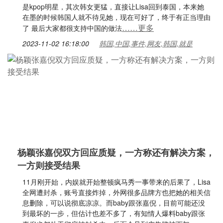
是kpop明星，其次韩女更猛，直接让Lisa回到泰国，本来她
在墨的时候韩国人就不待见她，现在可好了，终于有正当理由
……更多
了 最后大家都很支持中国的做法
2023-11-02 16:18:00
韩国,中国,事件,网友,韩国,就是
杨颖张嘉倪双方回应质疑，一方称还有解决方案，
一方则接受结果
11月刚开始，内娱就开始整顿疯马秀一事带来的后果了，Lisa
全网遭封杀，账号直接炸掉，外网很多品牌方也把她的相关信
息删除，可以说彻底凉凉。而baby跟张嘉倪，目前可能还没
到最坏的一步，但估计也差不多了，有知情人爆料baby跟张