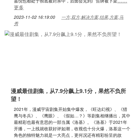
……
嘉倪也都处于彻底被封杀中，后面会见到广告牌被下架
更多
2023-11-02 16:19:00
一方,双方,解决方案,结果,方案,马
秀
漫威最佳剧集，从7.9分飙上9.1分，果然不负所
望！
2021年，漫威宇宙剧集开始集中爆发，《旺达幻视》、《猎
鹰与冬兵》、《鹰眼》、《假如…？》等剧集相继播出，其中
最精彩也最有意思的一部当属《洛基》。《洛基》于2021年
开播，一上线就收获好评如潮，收视也十分火爆，洛基这一个
角色的独特魅力就是一大亮点，更何况还有精彩纷呈的故