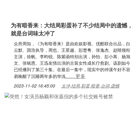
为有暗香来：大结局彩蛋补了不少结局中的遗憾，
就是台词味太冲了
众所周知，《为有暗香来》是由欢娱影视、优酷联合出品，白
云默、国浩执导，周也、王星越、彭楚粤、张逸杰、赵晴领衔
主演，徐帆、李昀锐、陈紫函特别出演，孙怡、彭小苒、杨旭
文、张铭恩、王迅友情出演的古装女性成长疗愈剧。该剧如今
已经播到了第三十集。在最后一集中，现实中的仲溪午好不容
……更多
易唤醒了沉睡两年多的华浅
2023-11-02 16:45:00
太冲,结局,彩蛋,暗香,台词,遗憾