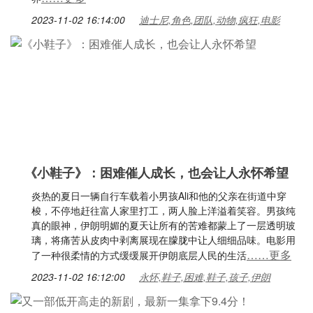
2023-11-02 16:14:00
迪士尼,角色,团队,动物,疯狂,电影
《小鞋子》：困难催人成长，也会让人永怀希望
炎热的夏日一辆自行车载着小男孩Ali和他的父亲在街道中穿
梭，不停地赶往富人家里打工，两人脸上洋溢着笑容。男孩纯
真的眼神，伊朗明媚的夏天让所有的苦难都蒙上了一层透明玻
璃，将痛苦从皮肉中剥离展现在朦胧中让人细细品味。电影用
……更多
了一种很柔情的方式缓缓展开伊朗底层人民的生活
2023-11-02 16:12:00
永怀,鞋子,困难,鞋子,孩子,伊朗