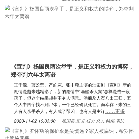
《宣判》杨国良两次举手，是正义和权力的博弈，
郑夺判六年太离谱
王千源、蓝盈莹、严屹宽、张丰毅主演的涉案剧《宣判》新的
剧情是越来越精彩了，新的剧情中“渔船杀人案”总算是告一段
落了，但这个结果却并不令人满意。渔船杀人案八出三归，五
个人中四个找不到尸体，一个已经确认死亡。而幸存下来的三
……更多
人有人亲手杀人，有人成了帮凶，也有人是主谋
2023-11-02 16:33:00
杨国良,正义,权力,杀人,结果,表决