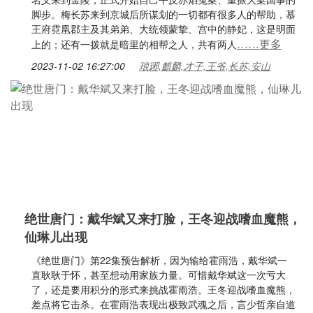
脚步。梅长苏来到京城后所谋划的一切都有很多人的帮助，慕
王府霓凰郡主及其弟弟、大统领蒙挚、宫中的静妃，这是明面
……更多
上的；还有一拨就是暗里的相帮之人，共有两人
2023-11-02 16:27:00
琅琊,麒麟,才子,王爷,长苏,安山
绝世唐门：戴华斌又来打脸，王冬迎战嗜血魔熊，
仙琳儿出现
《绝世唐门》第22集预告解析，因为输给霍雨浩，戴华斌一
直耿耿于怀，甚至想动用家族力量。可惜戴华斌这一次亏大
了，还是要用积分的形式来挑战霍雨浩。王冬迎战嗜血魔熊，
差点将它击杀。在霍雨浩表现出极致武魂之后，言少哲亲自道