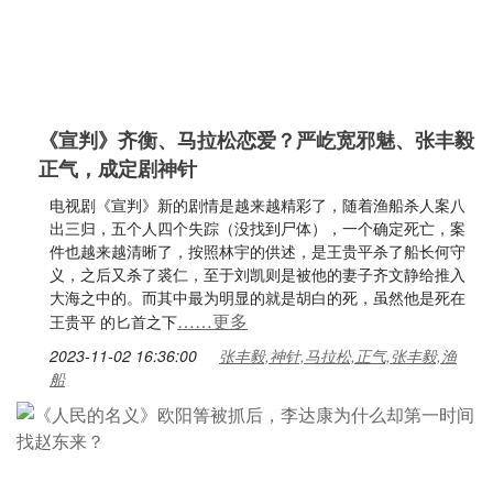
《宣判》齐衡、马拉松恋爱？严屹宽邪魅、张丰毅
正气，成定剧神针
电视剧《宣判》新的剧情是越来越精彩了，随着渔船杀人案八
出三归，五个人四个失踪（没找到尸体），一个确定死亡，案
件也越来越清晰了，按照林宇的供述，是王贵平杀了船长何守
义，之后又杀了裘仁，至于刘凯则是被他的妻子齐文静给推入
大海之中的。而其中最为明显的就是胡白的死，虽然他是死在
……更多
王贵平 的匕首之下
2023-11-02 16:36:00
张丰毅,神针,马拉松,正气,张丰毅,渔
船