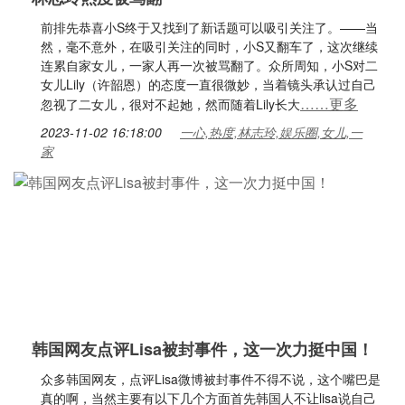
前排先恭喜小S终于又找到了新话题可以吸引关注了。——当
然，毫不意外，在吸引关注的同时，小S又翻车了，这次继续
连累自家女儿，一家人再一次被骂翻了。众所周知，小S对二
女儿Lily（许韶恩）的态度一直很微妙，当着镜头承认过自己
……更多
忽视了二女儿，很对不起她，然而随着Lily长大
2023-11-02 16:18:00
一心,热度,林志玲,娱乐圈,女儿,一
家
韩国网友点评Lisa被封事件，这一次力挺中国！
众多韩国网友，点评Lisa微博被封事件不得不说，这个嘴巴是
真的啊，当然主要有以下几个方面首先韩国人不让lisa说自己