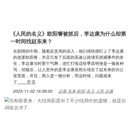
《人民的名义》欧阳箐被抓后，李达康为什么却第
一时间找赵东来？
在剧情的中期，随着反贪局的深入，他们很快便盯上了李达康
的老婆欧阳箐，并且引发了后面的高速公路堵车抓捕事件的发
生，李达康当时那个气啊，连忙打电话给季昌明便是一顿各种
骂，但随后，让人意外的是李达康居然出现在了赵东来的办公
室里面，并且，两人是一顿分析，而这时候，问题就来
……更多
了
2023-11-02 16:38:00
达康,东来,欧阳,名义,人民,达康