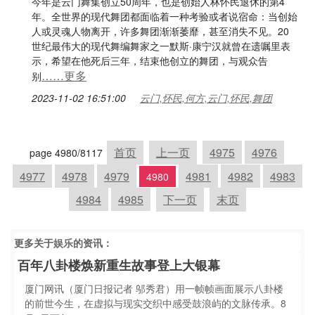
今年是云门舞集创立50周年，也是创始人林怀民退休的第4
年。全世界的现代舞团都面临着一种考验或者说宿命：当创始
人或灵魂人物离开，许多舞团渐渐萎靡，甚至消失不见。20
世纪最伟大的现代舞编舞家之一默斯·康宁汉就曾在遗嘱里表
示，希望在他死后三年，结束他创立的舞团，与观众告
……更多
别
2023-11-02 16:51:00
云门,怀民,何方,云门,怀民,舞团
首页
上一页
4975
4976
page 4980/8117
4977
4978
4979
4981
4982
4983
4980
4984
4985
下一页
末页
更多关于
娱乐
的资讯：
百年八卦楼焕新重生故事登上大银幕
厦门网讯（厦门日报记者 邬秀君）用一帧帧画面展示八卦楼
的前世今生，在虚拟与现实交织中感受鼓浪屿的文脉传承。8