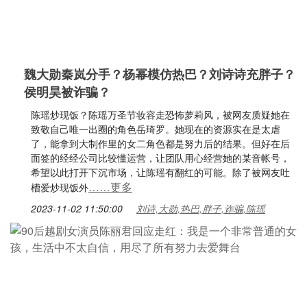
魏大勋秦岚分手？杨幂模仿热巴？刘诗诗充胖子？
侯明昊被诈骗？
陈瑶炒现饭？陈瑶万圣节妆容走恐怖萝莉风，被网友质疑她在
致敬自己唯一出圈的角色岳琦罗。她现在的资源实在是太虐
了，能拿到大制作里的女二角色都是努力后的结果。但好在后
面签的经经公司比较懂运营，让团队用心经营她的某音帐号，
希望以此打开下沉市场，让陈瑶有翻红的可能。除了被网友吐
……更多
槽爱炒现饭外
2023-11-02 11:50:00
刘诗,大勋,热巴,胖子,诈骗,陈瑶