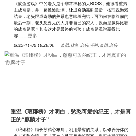
《鱿鱼游戏》中的老头是个非常神秘的大BOSS，他很看重男
主成奇勋，并一路推波助澜，让成奇勋赢到最后，按理说游戏
结束，老头跟成奇勋的关系也意味着完结，可为何在临终前的
最后一刻，老头想要见的人并非自己的家人，反而是赢得比赛
的成奇勋呢？其实这才是最终的考验！成奇勋虽说赢得比
……更多
赛
2023-11-02 16:26:00
奇勋,鱿鱼,老头,考验,奇勋,老头
重温《琅琊榜》才明白，憨憨可爱的纪王，才是真
正的“麒麟才子”
《琅琊榜》梅长苏精心布局，利用景睿的关系，以修养身体的
名义来到金陵，正式开始自己平反赤焰冤案、重振大梁国事的