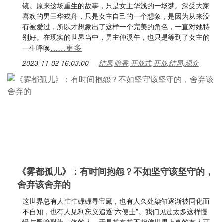
镜。原来这场重生的故事，只是女主华浅的一场梦。深受大家
喜欢的男三华戎舟，只是女主自己的一个想象，是因为从来没
有被爱过，所以才想象出了这样一个完美的角色，一直对她特
别好。在现实的世界当中，男主仲溪午，也只是等到了女主的
……更多
一生呼唤
2023-11-02 16:03:00
结局,暗香,开放式,开放,结局,观众
《雾都孤儿》：有时间抱怨？不如坚守该坚守的，
舍弃该舍弃的
这世界总有人忙忙碌碌寻宝藏，也有人久处染缸逐渐被同化而
不自知，也有人见利忘义追逐“六便士”。我们见过太多这样慢
慢与黑暗融为一体的人，于是越来越不相信世界上真的有人可