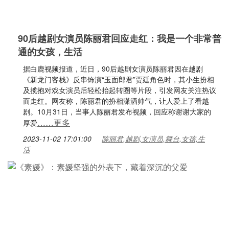
90后越剧女演员陈丽君回应走红：我是一个非常普
通的女孩，生活
据白鹿视频报道，近日，90后越剧女演员陈丽君因在越剧
《新龙门客栈》反串饰演“玉面郎君”贾廷角色时，其小生扮相
及揽抱对戏女演员后轻松抬起转圈等片段，引发网友关注热议
而走红。网友称，陈丽君的扮相潇洒帅气，让人爱上了看越
剧。10月31日，当事人陈丽君发布视频，回应称谢谢大家的
……更多
厚爱
2023-11-02 17:01:00
陈丽君,越剧,女演员,舞台,女孩,生
活