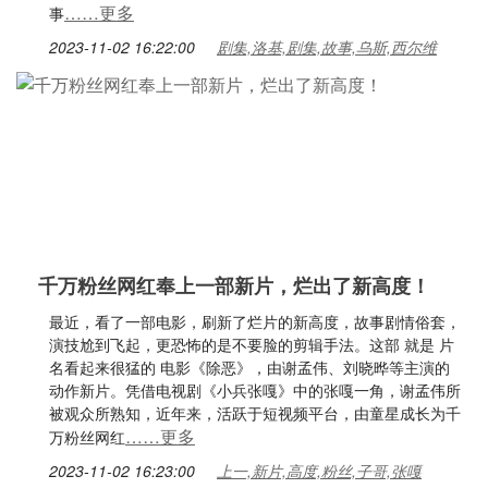
……更多
事
2023-11-02 16:22:00
剧集,洛基,剧集,故事,乌斯,西尔维
千万粉丝网红奉上一部新片，烂出了新高度！
最近，看了一部电影，刷新了烂片的新高度，故事剧情俗套，
演技尬到飞起，更恐怖的是不要脸的剪辑手法。这部 就是 片
名看起来很猛的 电影《除恶》，由谢孟伟、刘晓晔等主演的
动作新片。凭借电视剧《小兵张嘎》中的张嘎一角，谢孟伟所
被观众所熟知，近年来，活跃于短视频平台，由童星成长为千
……更多
万粉丝网红
2023-11-02 16:23:00
上一,新片,高度,粉丝,子哥,张嘎