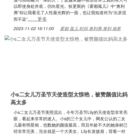
以即使身处井底，仍向星光。狄更斯的《雾都孤儿》中“奥利
弗”却让我看见了人性最光辉的一面，也让我知道何为“出淤泥
……更多
而不染”
2023-11-02 16:11:00
雾都,孤儿,时间,奥利弗,奥利,南希
小s二女儿万圣节天使造型太惊艳，被赞颜值比妈
高太多
小s二女儿万圣节美照流出，今年万圣节Lily的天使造型非常亮
眼，看起来非常的迷人。小s的三个女儿中，网友公认的二女
儿最有明星相，也数她的颜值最高，而且年龄不大的她身材已
经非常完美，完全就是一个大美女。Lily长发披肩，背着一对