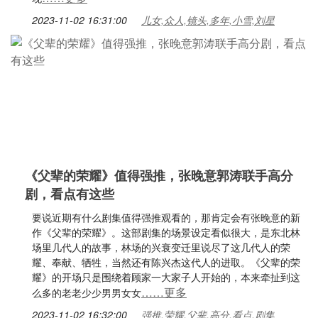
2023-11-02 16:31:00
儿女,众人,镜头,多年,小雪,刘星
《父辈的荣耀》值得强推，张晚意郭涛联手高分
剧，看点有这些
要说近期有什么剧集值得强推观看的，那肯定会有张晚意的新
作《父辈的荣耀》。这部剧集的场景设定看似很大，是东北林
场里几代人的故事，林场的兴衰变迁里说尽了这几代人的荣
耀、奉献、牺牲，当然还有陈兴杰这代人的进取。《父辈的荣
耀》的开场只是围绕着顾家一大家子人开始的，本来牵扯到这
……更多
么多的老老少少男男女女
2023-11-02 16:32:00
强推,荣耀,父辈,高分,看点,剧集