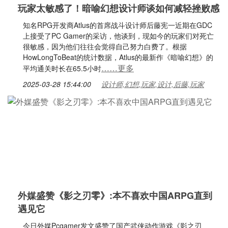
玩家太敏感了！暗喻幻想设计师谈如何减轻挫败感
知名RPG开发商Atlus的首席战斗设计师后藤宪一近期在GDC
上接受了PC Gamer的采访，他谈到，现如今的玩家们对死亡
很敏感，因为他们往往会觉得自己努力白费了。根据
HowLongToBeat的统计数据，Atlus的最新作《暗喻幻想》的
……更多
平均通关时长在65.5小时
2025-03-28 15:44:00
设计师,幻想,玩家,设计,后藤,玩家
外媒盛赞《影之刃零》:本不喜欢中国ARPG直到
遇见它
今日外媒Pcgamer发文盛赞了国产武侠动作游戏《影之刃