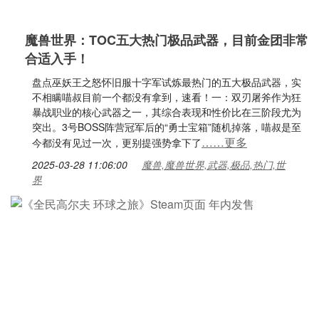
魔兽世界：TOC五大热门极品武器，目前金团非常
合适入手！
盘点巫妖王之怒怀旧服十字军试炼最热门的五大极品武器，实
不相瞒喵叔目前一个都没有拿到，速看！一：双刃屠斧作为狂
暴战职业的核心武器之一，其综合表现和性价比在三阶段尤为
突出。3号BOSS阵营冠军后的“勇士宝箱”随机掉落‌，喵叔是至
……更多
今都没有见过一次，更别提强势拿下了
2025-03-28 11:06:00
魔兽,魔兽世界,武器,极品,热门,世
界