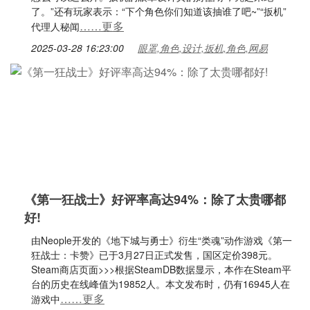
了。”还有玩家表示：“下个角色你们知道该抽谁了吧~”“扳机”
……更多
代理人秘闻
2025-03-28 16:23:00
眼罩,角色,设计,扳机,角色,网易
《第一狂战士》好评率高达94%：除了太贵哪都
好!
由Neople开发的《地下城与勇士》衍生“类魂”动作游戏《第一
狂战士：卡赞》已于3月27日正式发售，国区定价398元。
Steam商店页面>>>根据SteamDB数据显示，本作在Steam平
台的历史在线峰值为19852人。本文发布时，仍有16945人在
……更多
游戏中