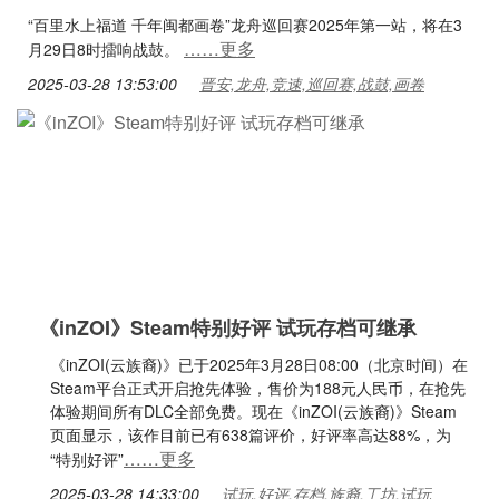
“百里水上福道 千年闽都画卷”龙舟巡回赛2025年第一站，将在3
……更多
月29日8时擂响战鼓。
2025-03-28 13:53:00
晋安,龙舟,竞速,巡回赛,战鼓,画卷
《inZOI》Steam特别好评 试玩存档可继承
《inZOI(云族裔)》已于2025年3月28日08:00（北京时间）在
Steam平台正式开启抢先体验，售价为188元人民币，在抢先
体验期间所有DLC全部免费。现在《inZOI(云族裔)》Steam
页面显示，该作目前已有638篇评价，好评率高达88%，为
……更多
“特别好评”
2025-03-28 14:33:00
试玩,好评,存档,族裔,工坊,试玩