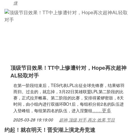
侠
顶级节目效果！TT中上惨遭针对，Hope再次超神
AL轻取对手
在第一阶段结束后，TES代表LPL出征全球先锋赛，结果铩羽
而归。过去的，就忘掉，3月22日英雄联盟LPL第二阶段的比
赛，正式拉开帷幕。第二阶段的比赛，安排得紧锣密鼓，8天
时间，由小组内进行双循环BO1后，每组积分前2名的队伍进
……更多
入登峰组，每组第四名的队伍，进入涅槃组
2025-03-28 19:19:00
超神,顶级,对手,再次,效果,节目
约起！就在明天！晋安湖上演龙舟竞速