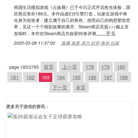
韩国生活模拟游戏《云族裔》已于今日正式开启抢先体验，国
区商店售价188元。本作由虚幻5引擎打造，玩家在游戏中将
化身为创造者，建立属于自己的角色，按照自己的构想塑造世
界，见证一个个精彩故事的展开。Steam商店页面>>>截止至
……更多
发稿时，本作在Steam商店共收获90条评测
2025-03-28 11:37:00
族裔,画质,潜力,好评,角色,玩家
首页
上一页
178
179
180
page 183/2765
181
182
184
185
186
187
188
183
下一页
末页
更多关于
游戏
的资讯：