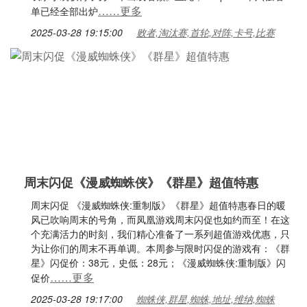
……更多
单已经全部出炉
2025-03-28 19:15:00
败者,淘汰赛,首轮,对阵,卡号,比赛
周末闪促《漫威蜘蛛侠》《群星》超值特惠
周末闪促 《漫威蜘蛛侠:重制版》《群星》超值特惠春日的暖
风已吹响周末的号角，而凤凰游戏周末闪促也如约而至！在这
个充满活力的时刻，我们精心准备了一系列超值游戏优惠，只
为让你们的周末不再单调。本周参与限时闪促的游戏有：《群
星》闪促价：38元，史低：28元；《漫威蜘蛛侠:重制版》闪
……更多
促价
2025-03-28 19:17:00
蜘蛛侠,群星,蜘蛛,地址,维纳,蜘蛛