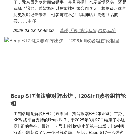
了，无奈因为制造商做错事，并且直播时态度傲慢恶劣，还是
选择了退款。希望游科以后能找别家合作兵人。根据该玩家的
历史发帖记录来看，他参与过不少《黑神话》周边商品购
……更多
买
2025-03-28 18:45:00
真爱,手办,神话,玩家,网易,玩家
Bcup S17淘汰赛对阵出炉，120&Infi败者组首轮
相
由知名电竞解说BBC（直播间：抖音搜索BBC张宏圣）主办、
KK对战平台支持的Bcup S17，于2025年3月27日结束了小组
赛H组的争夺。最终，卡号击败Hawk小组第一出线，Hawk则
双杀小凯获得了另一个出线名额。至此，Bcup S17十六强名