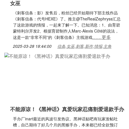
女巫
《刺客信条：影》发售后，粉丝已经开始期待下部主线作品
《刺客信条：代号HEXE》了。推主@TheRealZephryss汇总
了这款游戏的情报，一起来了解一下。已知消息：1、由育碧
蒙特利尔开发2、根据育碧制作人Marc-Alexis Côté的说法，
……更多
这是一款“非常不同”的《刺客信条》主线游戏
2025-03-28 18:44:00
信条,女巫,刺客,新作,情报,主角
不能原谅！《黑神话》真爱玩家忍痛割爱退款手办
手办厂inart最近的风波引发热议。黑神话贴吧有玩家发帖吐
槽，自己期待了好几个月的黑猴手办，本来都已经全款预订