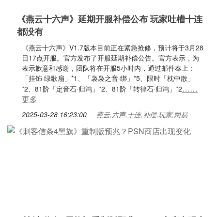
《燕云十六声》延期开服补偿公布 玩家吐槽十连
都没有
《燕云十六声》V1.7版本目前正在紧急抢修，预计将于3月28
日17点开服。官方发布了开服延期补偿公告。官方表示，为
表示歉意和感谢，团队将在开服5小时内，通过邮件奉上：
「挂饰·绿歌扇」*1、「袅袅之音·绑」*5、限时「枕中散」
……
*2、81阶「定音石·归鸿」*2、81阶「转律石·归鸿」*2
更多
2025-03-28 16:23:00
燕云,六声,十连,补偿,玩家,网易