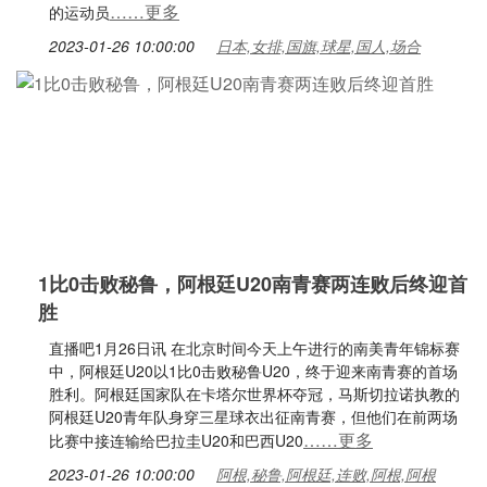
……更多
的运动员
2023-01-26 10:00:00
日本,女排,国旗,球星,国人,场合
1比0击败秘鲁，阿根廷U20南青赛两连败后终迎首
胜
直播吧1月26日讯 在北京时间今天上午进行的南美青年锦标赛
中，阿根廷U20以1比0击败秘鲁U20，终于迎来南青赛的首场
胜利。阿根廷国家队在卡塔尔世界杯夺冠，马斯切拉诺执教的
阿根廷U20青年队身穿三星球衣出征南青赛，但他们在前两场
……更多
比赛中接连输给巴拉圭U20和巴西U20
2023-01-26 10:00:00
阿根,秘鲁,阿根廷,连败,阿根,阿根