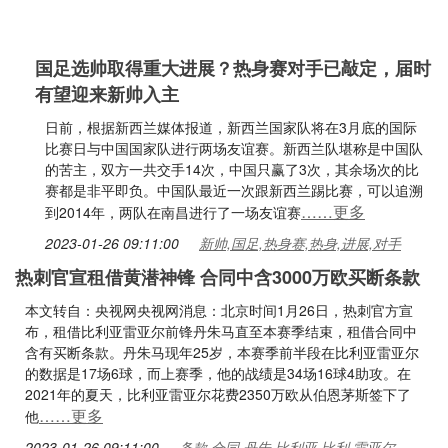
国足选帅取得重大进展？热身赛对手已敲定，届时
有望迎来新帅入主
日前，根据新西兰媒体报道，新西兰国家队将在3月底的国际
比赛日与中国国家队进行两场友谊赛。新西兰队堪称是中国队
的苦主，双方一共交手14次，中国只赢了3次，其余场次的比
赛都是非平即负。中国队最近一次跟新西兰踢比赛，可以追溯
……更多
到2014年，两队在南昌进行了一场友谊赛
2023-01-26 09:11:00
新帅,国足,热身赛,热身,进展,对手
热刺官宣租借黄潜神锋 合同中含3000万欧买断条款
本文转自：央视网央视网消息：北京时间1月26日，热刺官方宣
布，租借比利亚雷亚尔前锋丹朱马直至本赛季结束，租借合同中
含有买断条款。丹朱马现年25岁，本赛季前半段在比利亚雷亚尔
的数据是17场6球，而上赛季，他的战绩是34场16球4助攻。在
2021年的夏天，比利亚雷亚尔花费2350万欧从伯恩茅斯签下了
……更多
他
2023-01-26 09:11:00
条款,合同,丹朱,比利亚,比利,雷亚尔