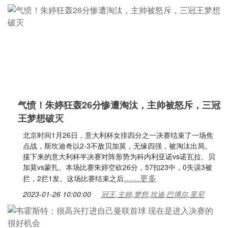
气愤！朱婷狂轰26分惨遭淘汰，主帅被怒斥，三冠
王梦想破灭
北京时间1月26日，意大利杯女排四分之一决赛结束了一场焦
点战，斯坎迪奇以2-3不敌贝加莫，无缘四强，被淘汰出局。
接下来的意大利杯半决赛对阵形势为科内利亚诺vs诺瓦拉、贝
加莫vs蒙扎。本场比赛朱婷空砍26分，57扣23中，0失误3被
……更多
拦，2拦1发。这场比赛结束之后
2023-01-26 10:00:00
冠王,主帅,梦想,坎迪,巴博尔,里尼