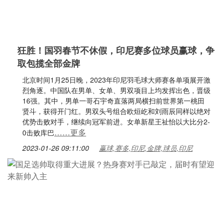
狂胜！国羽春节不休假，印尼赛多位球员赢球，争
取包揽全部金牌
北京时间1月25日晚，2023年印尼羽毛球大师赛各单项展开激
烈角逐。中国队在男单、女单、男双项目上均发挥出色，晋级
16强。其中，男单一哥石宇奇直落两局横扫前世界第一桃田
贤斗，获得开门红。男双头号组合欧烜屹和刘雨辰同样以绝对
优势击败对手，继续向冠军前进。女单新星王祉怡以大比分2-
……更多
0击败库巴
2023-01-26 09:11:00
赢球,赛多,印尼,金牌,球员,印尼