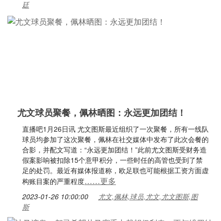
廷
尤文球员聚餐，佩林晒图：永远更加团结！
直播吧1月26日讯 尤文图斯最近组织了一次聚餐，所有一线队
球员均参加了这次聚餐，佩林在社交媒体中发布了此次会餐的
合影，并配文写道：“永远更加团结！”此前尤文图斯受财务造
假案影响被扣除15个意甲积分，一些时任的高管也受到了禁
足的处罚。最近有媒体报道称，欧足联也可能根据工资方面虚
……更多
构账目案的严重程度
2023-01-26 10:00:00
尤文,佩林,球员,尤文,尤文图斯,图
斯