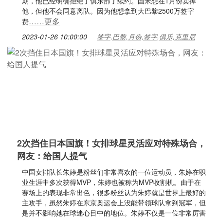
期，他已经明确拒绝了俱乐部了续约。国米想在1月份卖掉
他，但他不会同意离队。因为他想拿到大巴黎2500万签字
……更多
费
2023-01-26 10:00:00
签字,巴黎,月份,签字,俱乐,克里尼
2次挡住日本国旗！女排球星灵活应对特殊场合，
网友：给国人提气
中国女排队长朱婷是粉丝们非常喜欢的一位运动员，朱婷在职
业生涯中多次获得MVP，朱婷也被称为MVP收割机。由于在
赛场上的表现非常出色，很多粉丝认为朱婷就是世界上最好的
主攻手，虽然朱婷在东京奥运会上没能带领球队拿到冠军，但
是并不影响她在球迷心目中的地位。朱婷不仅是一位非常厉害