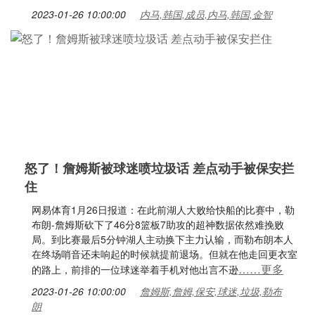
2023-01-26 10:00:00
内马,韩国,成员,内马,韩国,金智
怒了！詹姆斯被球迷喷垃圾话 差点动手被保安拦
住
网易体育1月26日报道：在此前湖人大败给快船的比赛中，勒
布朗-詹姆斯砍下了46分8篮板7助攻的超神数据依然难挽败
局。到比赛最后5分钟湖人主动换下主力认输，而勒布朗本人
在终场哨音还未响起的时候就提前退场。但就在他走回更衣室
……更多
的路上，前排的一位球迷举着手机对他出言不逊
2023-01-26 10:00:00
詹姆斯,詹姆,保安,球迷,垃圾,勒布
朗