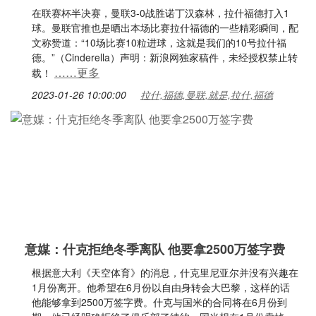
在联赛杯半决赛，曼联3-0战胜诺丁汉森林，拉什福德打入1
球。曼联官推也是晒出本场比赛拉什福德的一些精彩瞬间，配
文称赞道：“10场比赛10粒进球，这就是我们的10号拉什福
德。”（Cinderella）声明：新浪网独家稿件，未经授权禁止转
……更多
载！
2023-01-26 10:00:00
拉什,福德,曼联,就是,拉什,福德
意媒：什克拒绝冬季离队 他要拿2500万签字费
根据意大利《天空体育》的消息，什克里尼亚尔并没有兴趣在
1月份离开。他希望在6月份以自由身转会大巴黎，这样的话
他能够拿到2500万签字费。什克与国米的合同将在6月份到