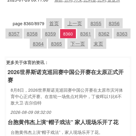
首页
上一页
8355
8356
page 8360/8979
8357
8358
8359
8361
8362
8363
8360
8364
8365
下一页
末页
更多关于
体育
的资讯：
2026世界斯诺克巡回赛中国公开赛在太原正式开
赛
8月8日，2026世界斯诺克巡回赛中国公开赛在太原市滨河体
育中心正式开赛。在首轮一场焦点对局中，丁俊晖以1比6不
敌大卫·吉尔伯特
2026-08-09 08:32:00
台胞黄伟杰上演“帽子戏法” 家人现场乐开了花
台胞黄伟杰上演“帽子戏法”，家人现场乐开了花。