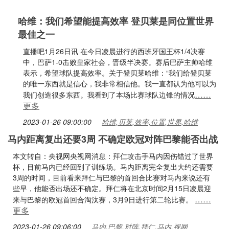
哈维：我们希望能提高效率 登贝莱是同位置世界
最佳之一
直播吧1月26日讯 在今日凌晨进行的西班牙国王杯1/4决赛
中，巴萨1-0击败皇家社会，晋级半决赛。赛后巴萨主帅哈维
表示，希望球队提高效率。关于登贝莱哈维：“我们给登贝莱
的唯一东西就是信心，我非常相信他。我一直都认为他可以为
……
我们创造很多东西。我看到了本场比赛球队边锋的情况
更多
2023-01-26 09:00:00
哈维,贝莱,效率,位置,世界,哈维
马内距离复出还要3周 不确定欧冠对阵巴黎能否出战
本文转自：央视网央视网消息：拜仁攻击手马内因伤错过了世界
杯，目前马内已经回到了训练场。马内距离完全复出大约还需要
3周的时间，目前看来拜仁与巴黎的首回合比赛对马内来说还有
些早，他能否出场还不确定。拜仁将在北京时间2月15日凌晨迎
……
来与巴黎的欧冠首回合淘汰赛，3月9日进行第二轮比赛。
更多
2023-01-26 09:06:00
马内,巴黎,对阵,拜仁,马内,视网