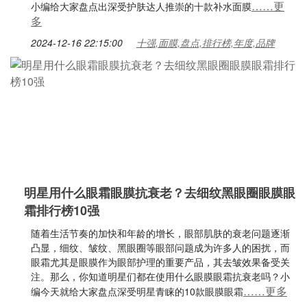
……更
小编给大家盘点出深受护肤达人推崇的十款补水面膜
多
2024-12-16 22:15:00
十强,面膜,盘点,排行榜,年度,品牌
明星用什么眼霜眼膜抗衰老？去细纹黑眼圈眼膜眼
霜排行榜10强
随着生活节奏的加快和年龄的增长，眼部肌肤的衰老问题逐渐
凸显，细纹、皱纹、黑眼圈等眼部问题成为许多人的困扰，而
眼霜尤其是眼膜作为眼部护理的重要产品，其去皱效果备受关
注。那么，你知道明星们都在使用什么眼膜眼霜抗衰老吗？小
……更多
编今天就给大家盘点深受明星青睐的10款眼膜眼霜