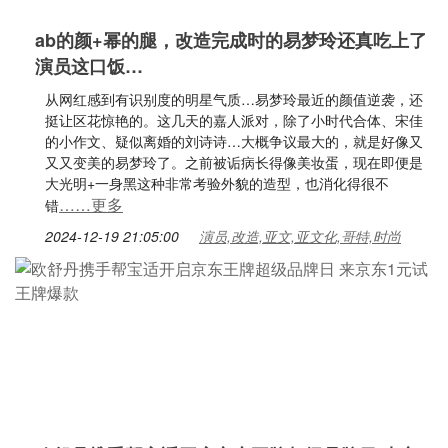
ab的颜+幂的腿，改造完成时的易梦玲还真吃上了
演员这口饭…
从网红感到有识别度的明星气质…易梦玲最近的颜值逆袭，还
挺让区花惊艳的。这几天的嘉人派对，除了小时代合体、宋佳
的小作文、疑似离婚的刘诗诗…大概争议最大的，就是好像又
又又变美的易梦玲了。之前被诟病长得像美妆蛋，现在即便是
大光明+一身黑这种非常考验外貌的造型，也消化得很不
……更多
错
2024-12-19 21:05:00
演员,改造,亚文,亚文化,哥特,时尚