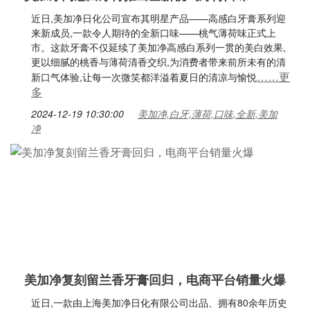
近日,美加净日化公司宣布其明星产品——高感白牙膏系列迎
来新成员,一款令人期待的全新口味——桃气薄荷味正式上
市。这款牙膏不仅延续了美加净高感白系列一贯的美白效果,
更以细腻的桃香与薄荷清香交织,为消费者带来前所未有的清
……更
新口气体验,让每一次微笑都洋溢着夏日的清凉与愉悦
多
2024-12-19 10:30:00
美加净,白牙,薄荷,口味,全新,美加
净
美加净复刻留兰香牙膏回归，电商平台销量火爆
近日,一款由上海美加净日化有限公司出品、拥有80余年历史