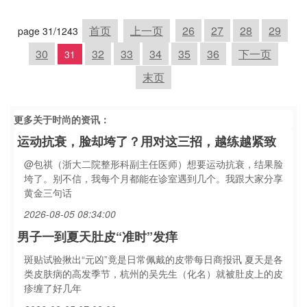
首页
上一页
26
27
28
29
page 31/1243
30
32
33
34
35
36
下一页
31
末页
更多关于
时尚
的资讯：
运动抗衰，脸却垮了？用对这三招，越练越紧致
@包祺（浙大二院整形科副主任医师）想要运动抗衰，结果脸
垮了。别不信，我每个月都能在诊室遇到几个。我跟大家分享
黄金三句话
2026-08-05 08:34:00
男子一到夏天肚皮“准时”发痒
斑贴试验揪出“元凶”竟是日常佩戴的皮带每日商报讯 夏天是各
类皮肤病的高发季节，杭州的吴先生（化名）就被肚皮上的皮
疹缠了好几年