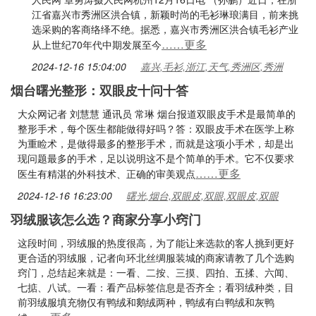
江省嘉兴市秀洲区洪合镇，新颖时尚的毛衫琳琅满目，前来挑
选采购的客商络绎不绝。据悉，嘉兴市秀洲区洪合镇毛衫产业
……更多
从上世纪70年代中期发展至今
2024-12-16 15:04:00
嘉兴,毛衫,浙江,天气,秀洲区,秀洲
烟台曙光整形：双眼皮十问十答
大众网记者 刘慧慧 通讯员 常琳 烟台报道双眼皮手术是最简单的
整形手术，每个医生都能做得好吗？答：双眼皮手术在医学上称
为重睑术，是做得最多的整形手术，而就是这项小手术，却是出
现问题最多的手术，足以说明这不是个简单的手术。它不仅要求
……更多
医生有精湛的外科技术、正确的审美观点
2024-12-16 16:23:00
曙光,烟台,双眼皮,双眼,双眼皮,双眼
羽绒服该怎么选？商家分享小窍门
这段时间，羽绒服的热度很高，为了能让来选款的客人挑到更好
更合适的羽绒服，记者向环北丝绸服装城的商家请教了几个选购
窍门，总结起来就是：一看、二按、三摸、四拍、五揉、六闻、
七掂、八试。一看：看产品标签信息是否齐全；看羽绒种类，目
前羽绒服填充物仅有鸭绒和鹅绒两种，鸭绒有白鸭绒和灰鸭