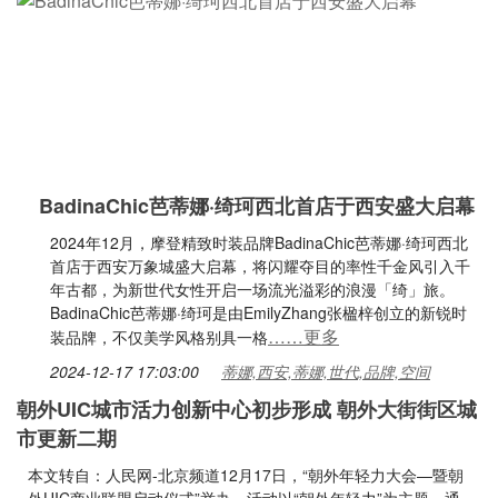
BadinaChic芭蒂娜·绮珂西北首店于西安盛大启幕
2024年12月，摩登精致时装品牌BadinaChic芭蒂娜·绮珂西北
首店于西安万象城盛大启幕，将闪耀夺目的率性千金风引入千
年古都，为新世代女性开启一场流光溢彩的浪漫「绮」旅。
BadinaChic芭蒂娜·绮珂是由EmilyZhang张楹梓创立的新锐时
……更多
装品牌，不仅美学风格别具一格
2024-12-17 17:03:00
蒂娜,西安,蒂娜,世代,品牌,空间
朝外UIC城市活力创新中心初步形成 朝外大街街区城
市更新二期
本文转自：人民网-北京频道12月17日，“朝外年轻力大会—暨朝