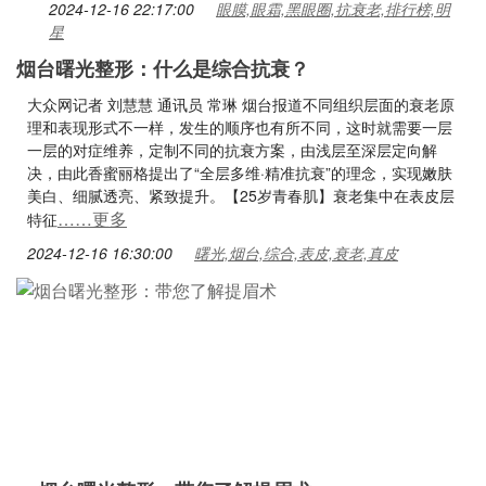
2024-12-16 22:17:00
眼膜,眼霜,黑眼圈,抗衰老,排行榜,明
星
烟台曙光整形：什么是综合抗衰？
大众网记者 刘慧慧 通讯员 常琳 烟台报道不同组织层面的衰老原
理和表现形式不一样，发生的顺序也有所不同，这时就需要一层
一层的对症维养，定制不同的抗衰方案，由浅层至深层定向解
决，由此香蜜丽格提出了“全层多维·精准抗衰”的理念，实现嫩肤
美白、细腻透亮、紧致提升。【25岁青春肌】衰老集中在表皮层
……更多
特征
2024-12-16 16:30:00
曙光,烟台,综合,表皮,衰老,真皮