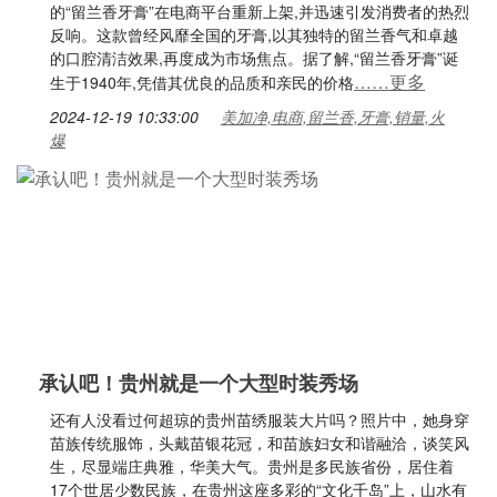
的“留兰香牙膏”在电商平台重新上架,并迅速引发消费者的热烈
反响。这款曾经风靡全国的牙膏,以其独特的留兰香气和卓越
的口腔清洁效果,再度成为市场焦点。据了解,“留兰香牙膏”诞
……更多
生于1940年,凭借其优良的品质和亲民的价格
2024-12-19 10:33:00
美加净,电商,留兰香,牙膏,销量,火
爆
承认吧！贵州就是一个大型时装秀场
还有人没看过何超琼的贵州苗绣服装大片吗？照片中，她身穿
苗族传统服饰，头戴苗银花冠，和苗族妇女和谐融洽，谈笑风
生，尽显端庄典雅，华美大气。贵州是多民族省份，居住着
17个世居少数民族，在贵州这座多彩的“文化千岛”上，山水有