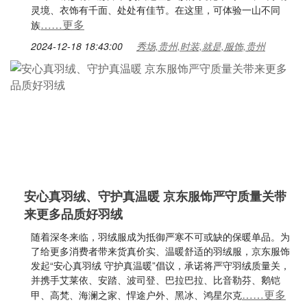
灵境、衣饰有千面、处处有佳节。在这里，可体验一山不同
……更多
族
2024-12-18 18:43:00
秀场,贵州,时装,就是,服饰,贵州
安心真羽绒、守护真温暖 京东服饰严守质量关带
来更多品质好羽绒
随着深冬来临，羽绒服成为抵御严寒不可或缺的保暖单品。为
了给更多消费者带来货真价实、温暖舒适的羽绒服，京东服饰
发起“安心真羽绒 守护真温暖”倡议，承诺将严守羽绒质量关，
并携手艾莱依、安踏、波司登、巴拉巴拉、比音勒芬、鹅铠
……更多
甲、高梵、海澜之家、悍途户外、黑冰、鸿星尔克