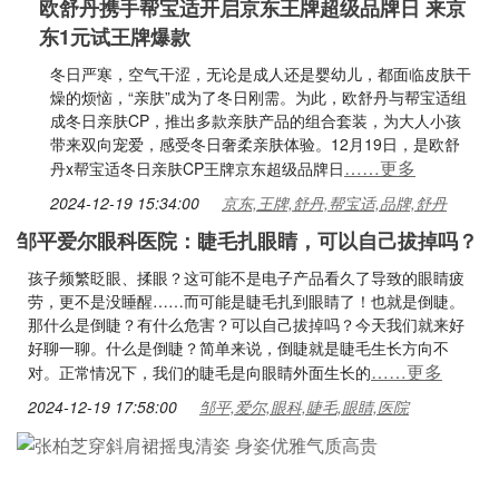
欧舒丹携手帮宝适开启京东王牌超级品牌日 来京
东1元试王牌爆款
冬日严寒，空气干涩，无论是成人还是婴幼儿，都面临皮肤干
燥的烦恼，“亲肤”成为了冬日刚需。为此，欧舒丹与帮宝适组
成冬日亲肤CP，推出多款亲肤产品的组合套装，为大人小孩
带来双向宠爱，感受冬日奢柔亲肤体验。12月19日，是欧舒
……更多
丹x帮宝适冬日亲肤CP王牌京东超级品牌日
2024-12-19 15:34:00
京东,王牌,舒丹,帮宝适,品牌,舒丹
邹平爱尔眼科医院：睫毛扎眼睛，可以自己拔掉吗？
孩子频繁眨眼、揉眼？这可能不是电子产品看久了导致的眼睛疲
劳，更不是没睡醒……而可能是睫毛扎到眼睛了！也就是倒睫。
那什么是倒睫？有什么危害？可以自己拔掉吗？今天我们就来好
好聊一聊。什么是倒睫？简单来说，倒睫就是睫毛生长方向不
……更多
对。正常情况下，我们的睫毛是向眼睛外面生长的
2024-12-19 17:58:00
邹平,爱尔,眼科,睫毛,眼睛,医院