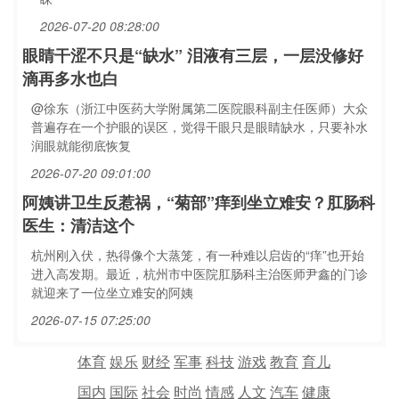
2026-07-20 08:28:00
眼睛干涩不只是“缺水” 泪液有三层，一层没修好
滴再多水也白
@徐东（浙江中医药大学附属第二医院眼科副主任医师）大众
普遍存在一个护眼的误区，觉得干眼只是眼睛缺水，只要补水
润眼就能彻底恢复
2026-07-20 09:01:00
阿姨讲卫生反惹祸，“菊部”痒到坐立难安？肛肠科
医生：清洁这个
杭州刚入伏，热得像个大蒸笼，有一种难以启齿的“痒”也开始
进入高发期。最近，杭州市中医院肛肠科主治医师尹鑫的门诊
就迎来了一位坐立难安的阿姨
2026-07-15 07:25:00
体育
娱乐
财经
军事
科技
游戏
教育
育儿
国内
国际
社会
时尚
情感
人文
汽车
健康