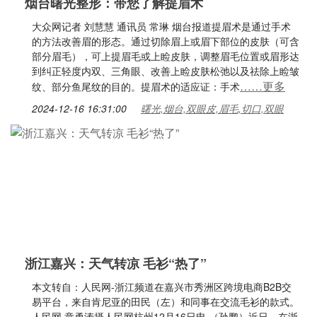
烟台曙光整形：带您了解提眉术
大众网记者 刘慧慧 通讯员 常琳 烟台报道提眉术是通过手术
的方法改善眉的形态。通过切除眉上或眉下部位的皮肤（可含
部分眉毛），可上提眉毛或上睑皮肤，调整眉毛位置或眉形达
到纠正轻度内双、三角眼、改善上睑皮肤松弛以及祛除上睑皱
……更多
纹、部分鱼尾纹的目的。提眉术的适应证：手术
2024-12-16 16:31:00
曙光,烟台,双眼皮,眉毛,切口,双眼
浙江嘉兴：天气转凉 毛衫“热了”
本文转自：人民网-浙江频道在嘉兴市秀洲区跨境电商B2B交
易平台，来自肯尼亚的田民（左）和同事在交流毛衫的款式。
人民网 章勇涛摄人民网杭州12月16日电 （孙鹏）近日，在浙