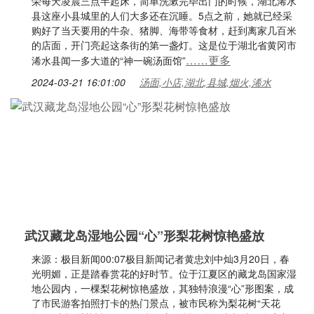
荣每天凌晨三点半起床，简单洗漱完毕出门的时候，湖北浠水
县这座小县城里的人们大多还在沉睡。5点之前，她就已经采
购好了当天要用的牛杂、猪脚、海带等食材，赶到离家几百米
的店面，开门亮起这条街的第一盏灯。这是位于湖北省黄冈市
……更多
浠水县闻一多大道的“神一碗汤面馆”
2024-03-21 16:01:00
汤面,小店,湖北,县城,烟火,浠水
武汉藏龙岛湿地公园“心”形梨花树惊艳盛放
来源：极目新闻00:07极目新闻记者黄忠刘中灿3月20日，春
光明媚，正是踏春赏花的好时节。位于江夏区的藏龙岛国家湿
地公园内，一棵梨花树惊艳盛放，其独特浪漫“心”形图案，成
了市民游客拍照打卡的热门景点，被市民称为梨花树“天花