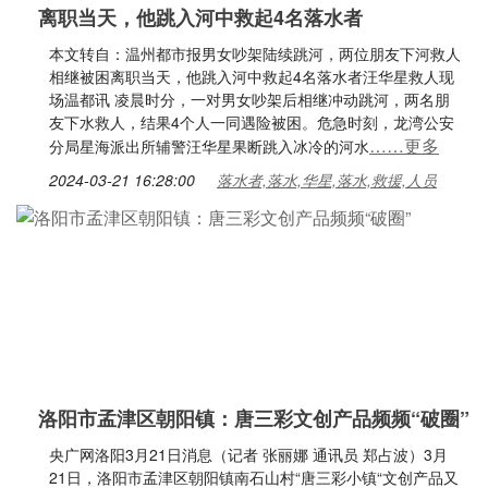
离职当天，他跳入河中救起4名落水者
本文转自：温州都市报男女吵架陆续跳河，两位朋友下河救人
相继被困离职当天，他跳入河中救起4名落水者汪华星救人现
场温都讯 凌晨时分，一对男女吵架后相继冲动跳河，两名朋
友下水救人，结果4个人一同遇险被困。危急时刻，龙湾公安
……更多
分局星海派出所辅警汪华星果断跳入冰冷的河水
2024-03-21 16:28:00
落水者,落水,华星,落水,救援,人员
洛阳市孟津区朝阳镇：唐三彩文创产品频频“破圈”
央广网洛阳3月21日消息（记者 张丽娜 通讯员 郑占波）3月
21日，洛阳市孟津区朝阳镇南石山村“唐三彩小镇“文创产品又