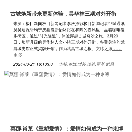
古城焕新带来更新体验，昙华林三期对外开街
来源：极目新闻极目新闻记者李庆摄影极目新闻记者邹斌通讯
员吴迪况昕昀宁庆鑫袁新怡沐浴在和煦的春风里，品着咖啡漫
步街区，通过“时光隧道”，体验穿越古城奇妙之旅。3月20
日，焕新升级的昙华林人文小镇三期对外开街，备受关注的武
……
昌城史馆正式揭牌开馆，作为武昌古城之根、文脉之源
更多
2024-03-21 16:10:00
华林,古城,对外,体验,更新,武昌
莫娜·肖莱《重塑爱情》：爱情如何成为一种束缚