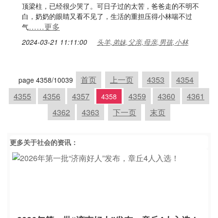
顶梁柱，已经很少哭了。可日子过的太苦，爸爸走的不明不
白，奶奶的眼睛又看不见了，生活的重担压得小林喘不过
……更多
气
2024-03-21 11:11:00
头羊,弟妹,父亲,母亲,男孩,小林
首页
上一页
4353
4354
page 4358/10039
4355
4356
4357
4359
4360
4361
4358
4362
4363
下一页
末页
更多关于
社会
的资讯：