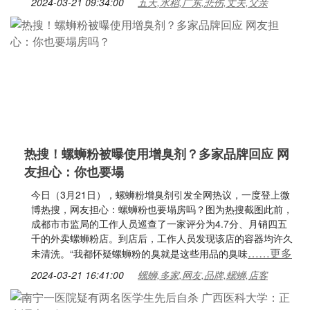
2024-03-21 09:34:00
五天,水稻,广东,悲伤,丈夫,父亲
热搜！螺蛳粉被曝使用增臭剂？多家品牌回应 网
友担心：你也要塌
今日（3月21日），螺蛳粉增臭剂引发全网热议，一度登上微
博热搜，网友担心：螺蛳粉也要塌房吗？图为热搜截图此前，
成都市市监局的工作人员巡查了一家评分为4.7分、月销四五
千的外卖螺蛳粉店。到店后，工作人员发现该店的容器均许久
……更多
未清洗。“我都怀疑螺蛳粉的臭就是这些用品的臭味
2024-03-21 16:41:00
螺蛳,多家,网友,品牌,螺蛳,店客