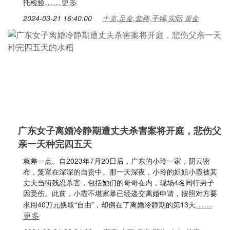
……更多
托检验
2024-03-21 16:40:00
十克,足金,套路,手镯,实际,黄金
广东女子离婚冷静期遭丈夫杀害案将开庭，悲伤父
亲一天种完四五天
就差一点。自2023年7月20日后，广东的小玲一家，阴云密
布，笼罩在深深的自责中。那一天深夜，小玲的姐姐小霞被其
丈夫当街残忍杀害，包括她们的哥哥在内，现场4名同行男子
因受伤。此前，小霞不堪家暴已经递交离婚申请，按照对方要
……
求用40万元换取“自由”，却倒在了离婚冷静期的第13天
更多