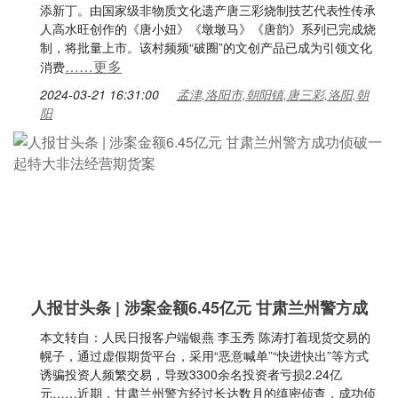
添新丁。由国家级非物质文化遗产唐三彩烧制技艺代表性传承
人高水旺创作的《唐小妞》《墩墩马》《唐韵》系列已完成烧
制，将批量上市。该村频频“破圈”的文创产品已成为引领文化
……更多
消费
2024-03-21 16:31:00
孟津,洛阳市,朝阳镇,唐三彩,洛阳,朝
阳
人报甘头条 | 涉案金额6.45亿元 甘肃兰州警方成
本文转自：人民日报客户端银燕 李玉秀 陈涛打着现货交易的
幌子，通过虚假期货平台，采用“恶意喊单”“快进快出”等方式
诱骗投资人频繁交易，导致3300余名投资者亏损2.24亿
元……近期，甘肃兰州警方经过长达数月的缜密侦查，成功侦