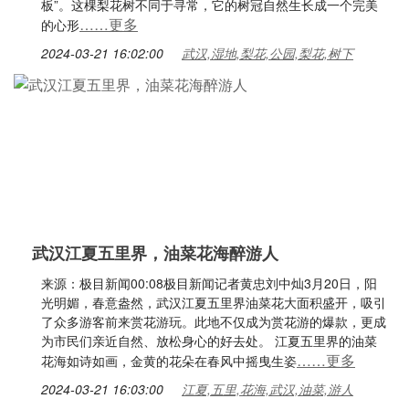
板”。这棵梨花树不同于寻常，它的树冠自然生长成一个完美
……更多
的心形
2024-03-21 16:02:00
武汉,湿地,梨花,公园,梨花,树下
武汉江夏五里界，油菜花海醉游人
来源：极目新闻00:08极目新闻记者黄忠刘中灿3月20日，阳
光明媚，春意盎然，武汉江夏五里界油菜花大面积盛开，吸引
了众多游客前来赏花游玩。此地不仅成为赏花游的爆款，更成
为市民们亲近自然、放松身心的好去处。 江夏五里界的油菜
……更多
花海如诗如画，金黄的花朵在春风中摇曳生姿
2024-03-21 16:03:00
江夏,五里,花海,武汉,油菜,游人