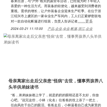
春来出游，与“户外”相关的露营等活动，已经成为时下年轻人
喜爱的一种生活方式。而装备的轻便化，越来越受到消费者的
重视。需求的增长，让户外装备企业迎来生产旺季。在位于浙
江绍兴市上虞区的一家伞业生产车间内，工人们正紧锣密鼓地
……更多
对一款自动化帐篷进行组装，负责人告诉记者
2024-03-21 11:15:00
产品,企业,伞业,帐篷,浙江,企业
母亲离家出走后父亲患“怪病”去世，懂事男孩养八
头羊供弟妹读书
“爸，弟弟妹妹都上学了，就是奶奶的眼睛还是不太好，你放
心吧。”说完这些，小林（化名）往爸爸的坟上添了一把土，
任由风吹干自己的眼泪。爸爸走后，小林逼着自己成为家里的