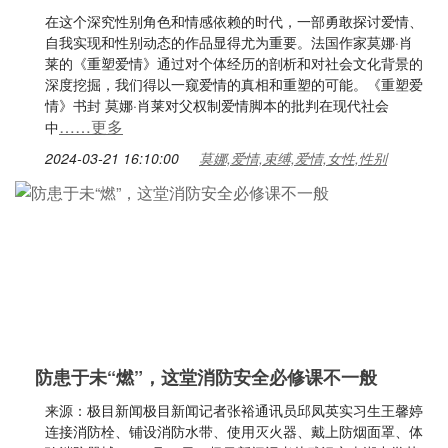
在这个深究性别角色和情感依赖的时代，一部勇敢探讨爱情、
自我实现和性别动态的作品显得尤为重要。法国作家莫娜·肖
莱的《重塑爱情》通过对个体经历的剖析和对社会文化背景的
深度挖掘，我们得以一窥爱情的真相和重塑的可能。《重塑爱
情》书封 莫娜·肖莱对父权制爱情脚本的批判在现代社会
……更多
中
2024-03-21 16:10:00
莫娜,爱情,束缚,爱情,女性,性别
防患于未“燃”，这堂消防安全必修课不一般
来源：极目新闻极目新闻记者张裕通讯员邱凤英实习生王馨婷
连接消防栓、铺设消防水带、使用灭火器、戴上防烟面罩、体