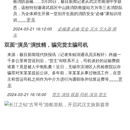
验消防器械……3月20日，极目新闻记者从武汉市南湖中学获
悉，该校特别邀请武昌区中山路消防救援站方兴等三名消防队
员，为全体师生开展一堂别开生面的消防安全“必修”课知识培
……更多
训
2024-03-21 16:12:00
必修课,必修,安全,灭火,灭火器,师
生
双面“演员”演技精，骗完货主骗司机
来源：极目新闻现代快报讯（记者朱鲸润通讯员滨检轩）跨越一
千多公里将货送到后，“货主”却联系不上，司机谈好的运输费跟
谁要？竟是被人中饱私囊！近日，无锡市滨湖区人民检察院以诈
骗罪对宋某某提起公诉。多年前，宋某某从事过物流工作，在货
……更
主和货运司机之间作为中介方进行沟通联络并结算运费等
多
2024-03-21 16:16:00
货主,演技,双面,司机,演员,货主