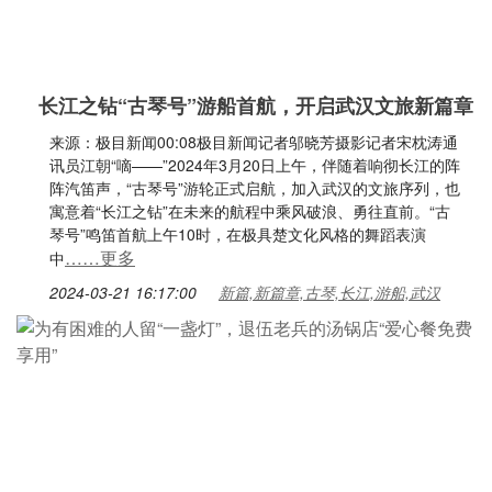
长江之钻“古琴号”游船首航，开启武汉文旅新篇章
来源：极目新闻00:08极目新闻记者邬晓芳摄影记者宋枕涛通
讯员江朝“嘀——”2024年3月20日上午，伴随着响彻长江的阵
阵汽笛声，“古琴号”游轮正式启航，加入武汉的文旅序列，也
寓意着“长江之钻”在未来的航程中乘风破浪、勇往直前。“古
琴号”鸣笛首航上午10时，在极具楚文化风格的舞蹈表演
……更多
中
2024-03-21 16:17:00
新篇,新篇章,古琴,长江,游船,武汉