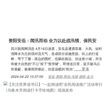
资阳安岳：闻汛而动 全力以赴战汛情、保民安
四川新闻网消息 4月16日凌晨，安岳县遭遇雷暴、大风、短时
强降水为主的强对流天气，造成部分设施受损。街上的行道
树，弯下了腰；路边的围栏，也躺在路边。但这座小城，并没
有被大自然的“不公”按下“暂停键”。即便连日里，蓝天被乌云
……更多
所遮蔽，被暴雨所驱赶，但是温暖的“阳光”
2024-04-22 10:37:00
安岳,资阳,而动,汛情,保民,全力