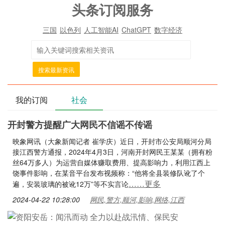
头条订阅服务
三国
以色列
人工智能AI
ChatGPT
数字经济
搜索最新资讯
我的订阅
社会
开封警方提醒广大网民不信谣不传谣
映象网讯（大象新闻记者 崔学庆）近日，开封市公安局顺河分局
接江西警方通报，2024年4月3日，河南开封网民王某某（拥有粉
丝64万多人）为运营自媒体赚取费用、提高影响力，利用江西上
饶事件影响，在某音平台发布视频称：“他将全县装修队讹了个
……更多
遍，安装玻璃的被讹12万”等不实言论
2024-04-22 10:28:00
网民,警方,顺河,影响,网络,江西