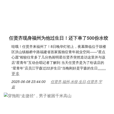
任贤齐现身福州为他过生日！还下单了500份水饺
哇哦！任贤齐来福州了！8日晚华灯初上，夜幕降临位于鼓楼
区洪山镇杨桥中路福建省首家孤独症青年就业空间——"星点
心愿"相较往常多了几分热闹明星任贤齐突然造访这里并与该
店“星青年”互动合唱记者了解到 当天任贤齐是为了给该店的
……
“星青年”店员江宇森过22岁生日“当晚刚好是宇森的生日
更多
2025-06-08 23:44:00
任贤齐,福州,水饺,生日,任贤齐,宇
森