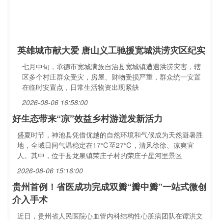
英雄城市献大爱 唐山义工驰援宽城洪涝灾区纪实
七月中旬，承德市宽城满族自治县宽城镇遭遇洪涝灾害，辖
区多个村庄群众受灾，房屋、财物受损严重，群众统一安置
在临时安置点，日常生活物资出现紧缺
2026-08-06 16:58:00
好生态带来“凉”效益乡村游迸发新活力
盛夏时节，神池县凭借优越的自然环境和气候成为天然避暑胜
地，全域日间气温稳定在17℃至27℃，清风徐徐、凉爽宜
人。其中，位于县龙泉镇荣庄子村的荣庄子星河里景区
2026-08-06 15:16:00
贵州首例！省医成功完成双瓣“瓣中瓣”一站式微创
介入手术
近日，贵州省人民医院心血管内科结构性心脏病团队在谭洪文