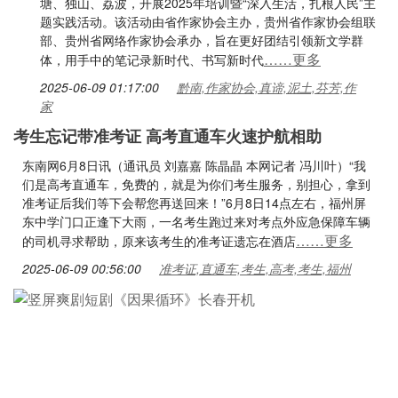
塘、独山、荔波，开展2025年培训暨“深入生活，扎根人民”主
题实践活动。该活动由省作家协会主办，贵州省作家协会组联
部、贵州省网络作家协会承办，旨在更好团结引领新文学群
……更多
体，用手中的笔记录新时代、书写新时代
2025-06-09 01:17:00
黔南,作家协会,真谛,泥土,芬芳,作
家
考生忘记带准考证 高考直通车火速护航相助
东南网6月8日讯（通讯员 刘嘉嘉 陈晶晶 本网记者 冯川叶）“我
们是高考直通车，免费的，就是为你们考生服务，别担心，拿到
准考证后我们等下会帮您再送回来！”6月8日14点左右，福州屏
东中学门口正逢下大雨，一名考生跑过来对考点外应急保障车辆
……更多
的司机寻求帮助，原来该考生的准考证遗忘在酒店
2025-06-09 00:56:00
准考证,直通车,考生,高考,考生,福州