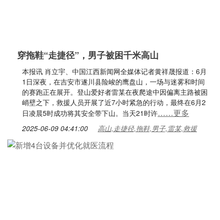
穿拖鞋“走捷径”，男子被困千米高山
本报讯 肖立宇、中国江西新闻网全媒体记者黄祥晟报道：6月
1日深夜，在吉安市遂川县险峻的鹰盘山，一场与迷雾和时间
的赛跑正在展开。登山爱好者雷某在夜爬途中因偏离主路被困
峭壁之下，救援人员开展了近7小时紧急的行动，最终在6月2
……更多
日凌晨5时成功将其安全带下山。当天21时许
2025-06-09 04:41:00
高山,走捷径,拖鞋,男子,雷某,救援