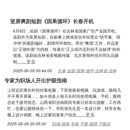
竖屏爽剧短剧《因果循环》长春开机
6月8日，短剧《因果循环》在吉林省国家广告产业园开机。
该剧作为竖屏短剧，在叙事上精准迎合年轻受众“快节奏、强
冲突”的观剧偏好，剧情环环相扣。而在“爽感”之外，作品更
以“正德向善”为内核，传递出“正义或许迟到但不会缺席”的价
值观。该剧由吉林省壹视频传媒、北京掌阅科技共同出品摄
……更多
制
2025-06-09 00:44:00
长春,短剧,因果,循环,吉林省,吉林
专家为职场人开出护眼指南
上班近距离长时间对着电脑，下班熬夜刷视频、玩游戏，眼睛几
乎不离开屏幕……如今很多人每天长时间使用电脑、手机，眼睛
总处于疲劳状态。山西省职业病医院专家日前发出提醒，工作再
忙，也要让眼睛休息一下。市民张先生是一名设计师，经常在电
……更多
脑上设计画图，晚上还要回复客户信息
2025-06-08 20:05:00
职场,指南,专家,干眼,眼睛,干眼症