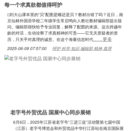
每一个求真欲都值得呵护
□刘大山课本里的“贝”配图是螺还是贝？教材出错了吗？近日，南
京仙林外国语学校二年级学生常启鸣向人教社教材编辑部提出疑
问。编辑部很快给予专业回复，解释了配图的来源。这次跨越年
龄的对话，生动诠释了求真精神的可贵——它无关质疑者的资
……更多
历，只关乎对真理的诚意。在这个海量信息时代
2025-06-09 07:57:00
呵护,科学,知识,编辑部,精神,真理
老字号外贸优品 国展中心同步展销
6月6日，2025年江苏省老字号“三进三促”活动暨第七届中国
（江苏）老字号博览会和外贸优品中华行江苏站在南京国际展