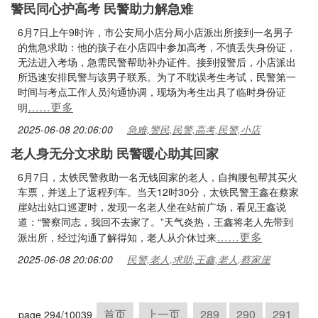
警民同心护高考 民警助力解急难
6月7日上午9时许，市公安局小店分局小店派出所接到一名男子
的焦急求助：他的孩子在小店四中参加高考，不慎丢失身份证，
无法进入考场，急需民警帮助补办证件。接到报警后，小店派出
所迅速安排民警与该男子联系。为了不耽误考生考试，民警第一
时间与考点工作人员沟通协调，现场为考生出具了临时身份证
……更多
明
2025-06-08 20:06:00
急难,警民,民警,高考,民警,小店
老人身无分文求助 民警暖心助其回家
6月7日，太铁民警救助一名无钱回家的老人，自掏腰包帮其买火
车票，并送上了返程列车。当天12时30分，太铁民警王鑫在蔡家
崖站出站口巡逻时，发现一名老人坐在站前广场，看见王鑫说
道：“警察同志，我回不去家了。”天气炎热，王鑫将老人先带到
……更多
派出所，经过沟通了解得知，老人从介休过来
2025-06-08 20:06:00
民警,老人,求助,王鑫,老人,蔡家崖
首页
上一页
289
290
291
page 294/10039