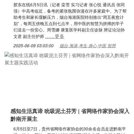
胶东在线6月5日讯（记者 栾雪 实习记者 张心悦 通讯员 张同
强）中高考临近，备考的紧张氛围弥漫在许多家庭中。为了帮
助考生和家长缓解压力，烟台海港医院特别推出“周五夜愈计
划”，每周五傍晚五点到七点半，用中医的智慧为拼搏的学子
们送去一份安心。周雪娜 康复医学科副主任诊脉 辨证论治孙
……更多
文君 副主任护师
2025-06-09 03:03:00
烟台,海港,考生,身心,中医,智慧
感知生活真谛 吮吸泥土芬芳 | 省网络作家协会深入
黔南开展主
6月5日至7日，贵州省网络作家协会的30余名会员走进黔南平