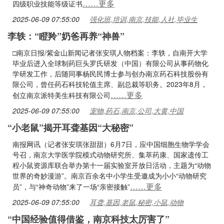
……更多
四级职业技能等级证书
2025-06-09 07:55:00
强化班,培训,南京,技能,人社,毕业生
李轶：“瞪羚”奶爸再养“神兽”
□南京日报/紫金山新闻记者张安琪人物档案：李轶，自南开大学
毕业后进入全球制药巨头罗氏研发（中国）有限公司从事药物化
学研发工作，后随同事杨民民博士参与创办南京药石科技股份有
限公司，曾任药石科技轮值主席、副总裁等职务。2023年8月，
……更多
创立南京派特美生科技有限公司
2025-06-09 07:55:00
宠物,药石,南京,公司,大黄,中国
“小老鼠”揭开耳聋基因“大秘密”
南报网讯（记者张安琪张甜甜）6月7日，应中国细胞生物学学会
号召，南京大学医学院模式动物研究所、集萃药康、国家遗传工
程小鼠资源库联合举办第十一届实验室开放日活动，主题为“动物
世界的奇妙漫游”。南京百余名中小学生受邀成为小小“动物研究
……更多
员”，与“神奇动物”来了一场“亲密接触”
2025-06-09 07:55:00
耳聋,基因,老鼠,秘密,小鼠,动物
“中国经验值得借鉴，南京科技太厉害了”