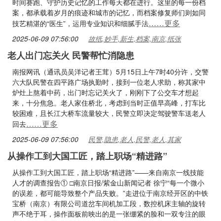
时间赛跑、守护历史记忆的工作每天都在进行。这里的每一份档
案，都承载着岁月的痕迹和城市的记忆，而档案修复师们则如同
……更多
技艺精湛的“医生”，运用专业知识和细腻手法
2025-06-09 07:56:00
故纸,妙手,新生,档案,南京,纸张
老人出门忘关火 民警帮忙消隐患
南报网讯（通讯员吴洋记者王茸）5月15日上午7时40分许，交警
六大队民警在四平路广场执勤时，接到一位老人求助，称其家中
炉灶上熬着中药，出门时忘记关火了，刚刚下了公交车才想起
来，十分焦急。老人家住桥北，考虑到当时正值早高峰，打车比
较困难，且长江大桥车流量较大，民警立即决定驾驶警车送老人
……更多
回去
2025-06-09 07:56:00
民警,隐患,老人,民警,老人,其家
从操作工到大国工匠，踏上职场“精进路”
从操作工到大国工匠，踏上职场“精进路”——来自南京一线技能
人才的调查报告① □南京日报/紫金山新闻记者 徐宁“每一个微小
的误差，都可能导致整个产品失败。”走进位于南京经开区的中铁
宝桥（南京）有限公司道岔车间机加工段，数控机床主轴的旋转
声不绝于耳，操作面板前映出的是一张绷紧的脸和一双专注的眼