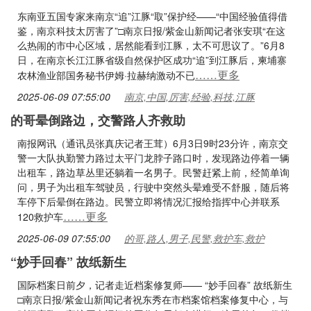
东南亚五国专家来南京“追”江豚“取”保护经——“中国经验值得借
鉴，南京科技太厉害了”□南京日报/紫金山新闻记者张安琪“在这
么热闹的市中心区域，居然能看到江豚，太不可思议了。”6月8
日，在南京长江江豚省级自然保护区成功“追”到江豚后，柬埔寨
……更多
农林渔业部国务秘书伊姆·拉赫纳激动不已
2025-06-09 07:55:00
南京,中国,厉害,经验,科技,江豚
的哥晕倒路边，交警路人齐救助
南报网讯（通讯员张真庆记者王茸）6月3日9时23分许，南京交
警一大队执勤警力路过太平门龙脖子路口时，发现路边停着一辆
出租车，路边草丛里还躺着一名男子。民警赶紧上前，经简单询
问，男子为出租车驾驶员，行驶中突然头晕难受不舒服，随后将
车停下后晕倒在路边。民警立即将情况汇报给指挥中心并联系
……更多
120救护车
2025-06-09 07:55:00
的哥,路人,男子,民警,救护车,救护
“妙手回春” 故纸新生
国际档案日前夕，记者走近档案修复师—— “妙手回春” 故纸新生
□南京日报/紫金山新闻记者祝东秀在市档案馆档案修复中心，与