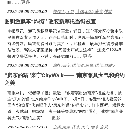
……更多
睛
2025-06-09 07:56:00
操作工,工匠,大国,职场,南京,技能
图刺激飙车“炸街” 改装新摩托当街被查
南报网讯（通讯员杨昌平记者王茸）近日，江宁开发区交警中队
民警在双龙大道天元西路路口执勤时，发现一辆摩托车的轰鸣声
有些异常。民警觉得可疑将其拦下，经检查，该车排气管涉嫌非
法改装。驾驶人张某坚称“排气管出厂就是这样”，还拨打12345
……更多
投诉交警冤枉他。不过，在证据面前
2025-06-09 07:56:00
摩托,张某,排气管,民警,排气,驾驶人
“房东的猫”来宁CityWalk——“南京兼具大气和婉约
之美
南报网讯（记者李子俊）最近，“跟着演出游南京”相当火爆，就
连“房东的猫”也来南京CityWalk了。6月5日，备受年轻人喜爱的
国内“治愈系”代表唱作人“房东的猫”专程来宁，打卡西桥、梧桐大
道、玄武湖、明城墙、夫子庙等经典和“网红”景点，盛赞“南京兼
……更多
具大气和婉约之美”
2025-06-09 07:57:00
之美,南京,房东,大气,南京,玄武