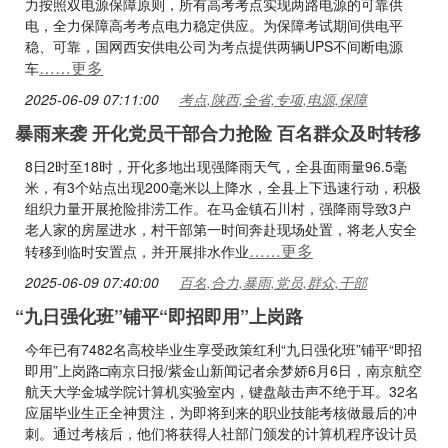
力按照双电源保障原则，所有高考考点实现两路电源的可靠供
电，全力保障高考考点电力稳定供应。为保障考试期间供电平
稳、可靠，国网西安供电公司为考点提供两辆UPS不间断电源
……更多
车
2025-06-09 07:11:00
考点,陕西,全省,专项,电源,保障
暴雨来袭 开化党员干部合力抢险 百名群众及时转移
8日2时至18时，开化多地出现强降雨天气，全县面雨量96.5毫
米，有3个站点出现200毫米以上降水，全县上下迅速行动，积极
组织力量开展抢险排涝工作。在马金镇石川村，强降雨导致3户
老人家的房屋进水，村干部第一时间奔赴现场处置，将老人安全
……更多
转移到临时安置点，并开展排水作业
2025-06-09 07:40:00
百名,合力,暴雨,党员,群众,干部
“九日强化班”铺平“即招即用”上岗路
今年已有7482名高校毕业生享受政策红利“九日强化班”铺平“即招
即用”上岗路□南京日报/紫金山新闻记者余梦娇6月6日，南京航空
航天大学金城学院计算机实验室内，键盘敲击声不绝于耳。32名
应届毕业生正全神贯注，为即将到来的职业技能考核做最后的冲
刺。通过考核后，他们将获得人社部门颁发的计算机程序设计员