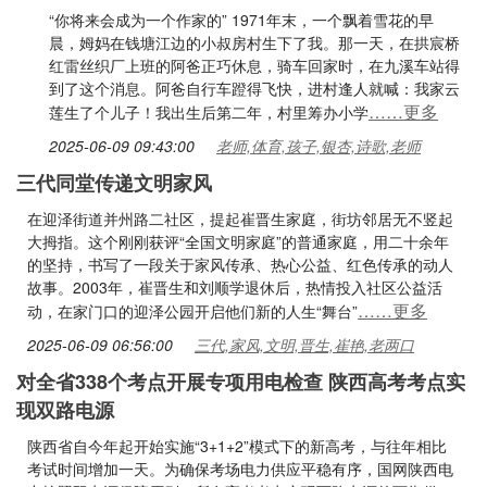
“你将来会成为一个作家的” 1971年末，一个飘着雪花的早
晨，姆妈在钱塘江边的小叔房村生下了我。那一天，在拱宸桥
红雷丝织厂上班的阿爸正巧休息，骑车回家时，在九溪车站得
到了这个消息。阿爸自行车蹬得飞快，进村逢人就喊：我家云
……更多
莲生了个儿子！我出生后第二年，村里筹办小学
2025-06-09 09:43:00
老师,体育,孩子,银杏,诗歌,老师
三代同堂传递文明家风
在迎泽街道并州路二社区，提起崔晋生家庭，街坊邻居无不竖起
大拇指。这个刚刚获评“全国文明家庭”的普通家庭，用二十余年
的坚持，书写了一段关于家风传承、热心公益、红色传承的动人
故事。2003年，崔晋生和刘顺学退休后，热情投入社区公益活
……更多
动，在家门口的迎泽公园开启他们新的人生“舞台”
2025-06-09 06:56:00
三代,家风,文明,晋生,崔艳,老两口
对全省338个考点开展专项用电检查 陕西高考考点实
现双路电源
陕西省自今年起开始实施“3+1+2”模式下的新高考，与往年相比
考试时间增加一天。为确保考场电力供应平稳有序，国网陕西电