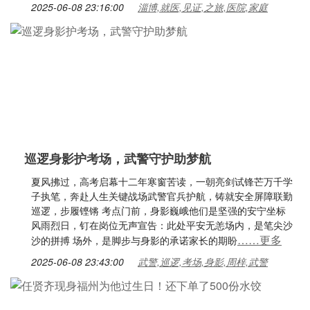
2025-06-08 23:16:00
淄博,就医,见证,之旅,医院,家庭
巡逻身影护考场，武警守护助梦航
夏风拂过，高考启幕十二年寒窗苦读，一朝亮剑试锋芒万千学
子执笔，奔赴人生关键战场武警官兵护航，铸就安全屏障联勤
巡逻，步履铿锵 考点门前，身影巍峨他们是坚强的安宁坐标
风雨烈日，钉在岗位无声宣告：此处平安无恙场内，是笔尖沙
……更多
沙的拼搏 场外，是脚步与身影的承诺家长的期盼
2025-06-08 23:43:00
武警,巡逻,考场,身影,周梓,武警