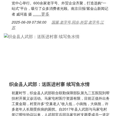
览中心举行。600余家老字号、外贸企业齐聚，打造选购“一
站式”平台，吸引了众多消费者光顾。南京日报/紫金山新闻记
……更多
者 戚珂嘉 摄
2025-06-09 07:56:00
国展,老字号,同步,外贸,老字号,江
苏
织金县人武部：送医进村寨 续写鱼水情
初夏时节，织金县人武部联合联勤保障部队第九二五医院到帮
扶村开展义诊活动。马家屯村医疗资源有限，目前正值外出务
工黄金期，村里许多“空巢老人”收入低，小病拖，大病熬，许
多老年人长期受疾病的困扰。自2017年县人武部与马家屯村
签订帮扶协议以来，人武部官兵同马家屯村支两委成员一道定