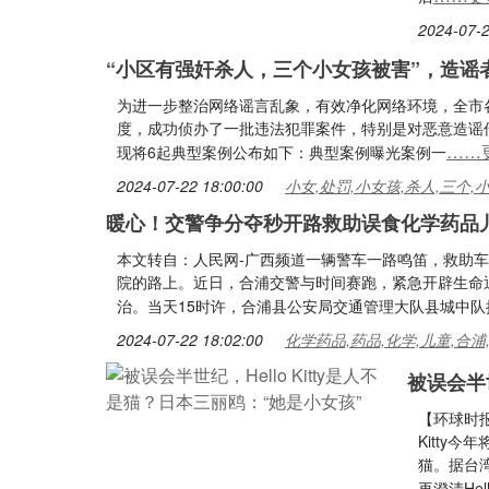
2024-07-2
“小区有强奸杀人，三个小女孩被害”，造谣
为进一步整治网络谣言乱象，有效净化网络环境，全市
度，成功侦办了一批违法犯罪案件，特别是对恶意造谣
……
现将6起典型案例公布如下：典型案例曝光案例一
2024-07-22 18:00:00
小女,处罚,小女孩,杀人,三个,
暖心！交警争分夺秒开路救助误食化学药品
本文转自：人民网-广西频道一辆警车一路鸣笛，救助
院的路上。近日，合浦交警与时间赛跑，紧急开辟生命
治。当天15时许，合浦县公安局交通管理大队县城中队
2024-07-22 18:02:00
化学药品,药品,化学,儿童,合浦
被误会半世
【环球时报综
Kitty
猫。据台
再澄清Hell