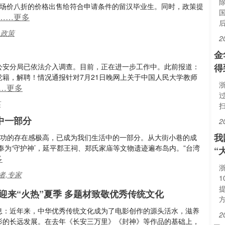
市场价八折的价格出售给符合申请条件的留汉毕业生。同时，政策提
……更多
,政策
2
金
淀公安分局已依法介入调查。目前，正在进一步工作中。此前报道：
得
党籍，解聘！情况通报针对7月21日晚网上关于中国人民大学教师
浙
…更多
某
中一部分
2
我
，郑成功的存在感极高，已成为我们生活中的一部分。从大街小巷的成
为‘守护神’，延平郡王祠、郑氏家庙等文物遗迹遍布岛内。”台湾
“
多
浙
者,专家
迎来“火热”夏季 多题材致敬优秀传统文化
息：近年来，中华优秀传统文化成为了电影创作的源头活水，滋养
2
影的长远发展。在去年《长安三万里》《封神》等作品的基础上，