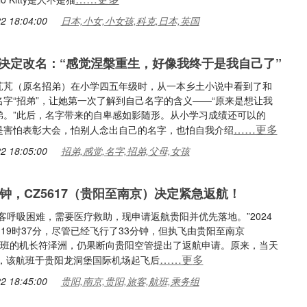
2 18:04:00
日本,小女,小女孩,科克,日本,英国
”决定改名：“感觉涅槃重生，好像我终于是我自己了”
芃芃（原名招弟）在小学四五年级时，从一本乡土小说中看到了和
名字“招弟”，让她第一次了解到自己名字的含义——“原来是想让我
弟。”此后，名字带来的自卑感如影随形。从小学习成绩还可以的
……更多
是害怕表彰大会，怕别人念出自己的名字，也怕自我介绍
2 18:05:00
招弟,感觉,名字,招弟,父母,女孩
分钟，CZ5617（贵阳至南京）决定紧急返航！
客呼吸困难，需要医疗救助，现申请返航贵阳并优先落地。”2024
日19时37分，尽管已经飞行了33分钟，但执飞由贵阳至南京
7航班的机长符泽洲，仍果断向贵阳空管提出了返航申请。原来，当天
……更多
分，该航班于贵阳龙洞堡国际机场起飞后
2 18:45:00
贵阳,南京,贵阳,旅客,航班,乘务组