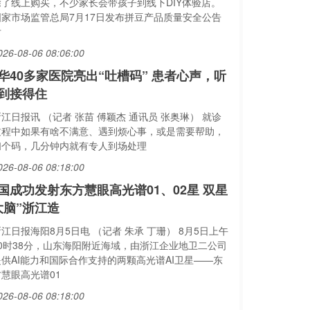
除了线上购买，不少家长会带孩子到线下DIY体验店。
国家市场监管总局7月17日发布拼豆产品质量安全公告
后
026-08-06 08:06:00
华40多家医院亮出“吐槽码” 患者心声，听
到接得住
江日报讯 （记者 张苗 傅颖杰 通讯员 张奥琳） 就诊
过程中如果有啥不满意、遇到烦心事，或是需要帮助，
扫个码，几分钟内就有专人到场处理
026-08-06 08:18:00
国成功发射东方慧眼高光谱01、02星 双星
大脑”浙江造
江日报海阳8月5日电 （记者 朱承 丁珊） 8月5日上午
10时38分，山东海阳附近海域，由浙江企业地卫二公司
提供AI能力和国际合作支持的两颗高光谱AI卫星——东
方慧眼高光谱01
026-08-06 08:18:00