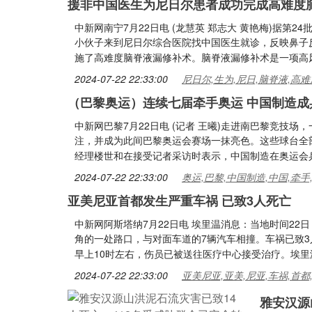
援非中国医生为尼日尔患者成功完成高难度
中新网南宁7月22日电 (龙慧英 郑志大 黄艳梅)据第
小伙子来到尼日尔综合医院找中国医生就诊，反映鼻子
施了高难度脑脊液漏修补术。脑脊液漏修补术是一项高
2024-07-22 22:33:00
尼日尔,生为,尼日,脑脊液,高难
（巴黎奥运）连续七届牵手奥运 中国制造成
中新网巴黎7月22日电 (记者 王曦)走进南巴黎竞技
注，并成为此间巴黎奥运会赛场一抹亮色。这些球台全部
经理楼世和在接受记者采访时表示，中国制造在奥运会
2024-07-22 22:33:00
奥运,巴黎,中国制造,中国,牵手
亚美尼亚首都发生严重车祸 已致3人死亡
中新网阿斯塔纳7月22日电 埃里温消息：当地时间22日
角的一处路口，与对面车道的7辆汽车相撞。车祸已致
早上10时左右，伤员已被送往医疗中心接受治疗。埃
2024-07-22 22:33:00
亚美尼亚,亚美,尼亚,车祸,首都
雅安汉源