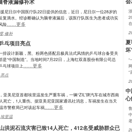
会
脑脊液漏修补术
浙
24批援尼日尔中国医疗队22日提供的信息，近日，尼日尔一位28岁的
反复滴水。经诊断确认为脑脊液漏后，该医疗队医生为患者成功实
……更多
风险
2
度,修补
夏
乒乓项目亮点
坏
场，一排设计新颖，黑、粉两色搭配且极具法式风情的乒乓球台备受关
是“中国制造”。当地时间7月22日，上海红双喜股份有限公司总
……更多
乒乓球项目上
,亮点
2
中
，亚美尼亚首都埃里温发生严重车祸，一辆“ZIL”牌汽车在城市西南
心
3人死亡，1人重伤。据亚美尼亚国家通讯社消息，车祸发生在当天
……更多
里温市警察局已对该起车祸
,埃里温
山洪泥石流灾害已致14人死亡，412名受威胁群众已
2