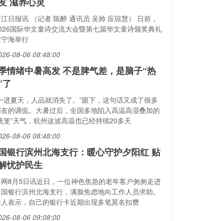
友 滋养心灵
江日报讯 （记者 陈醉 通讯员 吴帅 应琼慧） 日前，
2026国际华文童诗交流大会暨第七届华文童诗颁奖典礼
在宁海举行
026-08-06 08:48:00
季情绪中暑高发 不是脾气差，是脑子“热
”了
“一进夏天，人品就消失了。”眼下，这句话又成了很多
网友的调侃。大暑过后，全国多地陷入高温高湿叠加的
“蒸笼”天气，杭州这波高温也已经持续20多天
026-08-06 08:48:00
国银行滨州北海支行：暖心守护夕阳红 贴
解忧护民生
鲁网8月5日讯近日，一位神色焦急的老年客户匆匆走进
中国银行滨州北海支行，满脸焦虑地向工作人员求助。
老人表示，自己的银行卡近期出现多笔莫名扣费
026-08-06 09:08:00