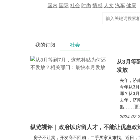
国内
国际
社会
时尚
情感
人文
汽车
健康
我的订阅
社会
从3月等
发放
去年，济
今年从3
哪？从3月
去年，济
……更
贴
2024-07-2
纵览视评｜政府以房留人才，不能让优惠政策
房子不让卖，开发商不回购，二手买家又难找。近日，