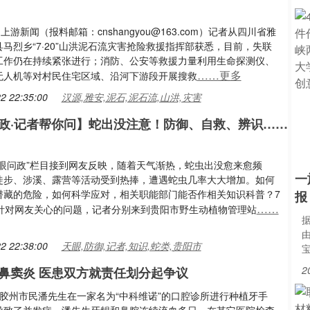
，上游新闻（报料邮箱：cnshangyou@163.com）记者从四川省雅
马烈乡“7·20”山洪泥石流灾害抢险救援指挥部获悉，目前，失联
工作仍在持续紧张进行；消防、公安等救援力量利用生命探测仪、
……更多
无人机等对村民住宅区域、沿河下游段开展搜救
2 22:35:00
汉源,雅安,泥石,泥石流,山洪,灾害
政·记者帮你问】蛇出没注意！防御、自救、辨识……
天眼问政”栏目接到网友反映，随着天气渐热，蛇虫出没愈来愈频
一
徒步、涉溪、露营等活动受到热捧，遭遇蛇虫几率大大增加。如何
潜藏的危险，如何科学应对，相关职能部门能否作相关知识科普？7
报
……
，针对网友关心的问题，记者分别来到贵阳市野生动植物管理站
据
2 22:38:00
天眼,防御,记者,知识,蛇类,贵阳市
2
鼻窦炎 医患双方就责任划分起争议
，胶州市民潘先生在一家名为“中科维诺”的口腔诊所进行种植牙手