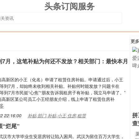
头条订阅服务
更
到7月，这笔补贴为何还不发放？相关部门：最快本月
南高新区的小王（化名）申请了租赁住房补贴。申请通过后，小王
月等到7月，却始终未收到相关补贴。补贴何时能发放？问题卡在
等到7月市民挺“心焦”“朋友告诉我租房子有补贴，我立马申请了。”
南高新区某公司员工小王经朋友介绍，线上申请了租赁住房补
多
拼
2 22:16:00
补贴,部门,补贴,小王,住房,租赁
查
“烂尾”
武汉市大学毕业生安居房转让陷入困局。武汉为留住百万大学生，