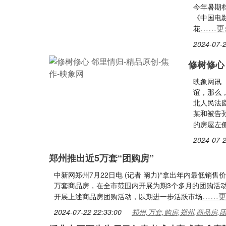
今年暑期档
《中国电
……更
花
2024-07-2
修树修心
映象网讯
谊，那么
北人民法
某和被告
的房屋左
2024-07-2
郑州推出近5万套“团购房”
中新网郑州7月22日电 (记者 阚力)“拿出年内最低销
万套商品房，在全市范围内开展为期3个多月的团购活
……
开展上述商品房团购活动，以期进一步活跃市场
2024-07-22 22:33:00
郑州,万套,购房,郑州,商品房,