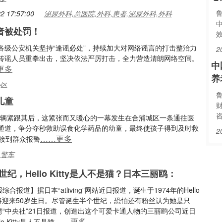
2 17:57:00
泌尿外科,总医院,外科,患者,泌尿外科,外科
者被处罚！
各级公安机关坚持“逢谣必处”，持续加大对网络谣言的打击整治力
2
传谣人员重拳出击，坚决依法严厉打击，全力营造清朗网络空间。
中
更多
养
小区
儿童
车辆紧跟其后，这紧张而又暖心的一幕发生在合浦城区一条通往医
通道，争分夺秒救助误食化学药品的幼童，最终使孩子得到及时救
2
……更多
接到群众报警
,警车
纪，Hello Kitty是人不是猫？日本三丽鸥：
合报道】据日本“atliving”网站近日报道，诞生于1974年的Hello
今年将迎来50岁生日。尽管诞生半个世纪，恐怕还有粉丝认为她是只
湾“中央社”21日报道，创造出这个可爱卡通人物的三丽鸥公司近日
……更多
o Kitty是人不是猫