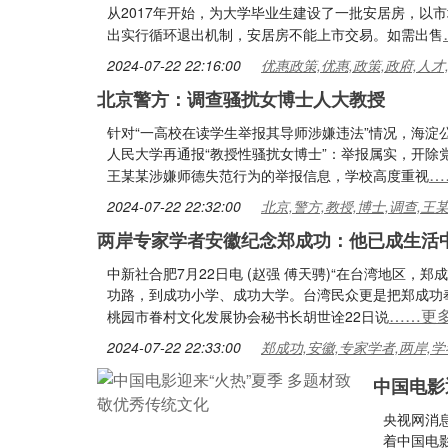
从2017年开始，为大学毕业生建设了一批安居房，以
出实行循环退出机制，安居房不能上市交易。如需出售
2024-07-22 22:16:00
优惠政策,优惠,政策,政府,人才
北京警方：调查骚扰女博士人大教授
针对“一高校在读学生举报其导师涉嫌违法”情况，海
人民大学再通报“教授性骚扰女博士”：举报属实，开除
…
王某某涉嫌师德失范行为的举报信息，学校高度重视
2024-07-22 22:32:00
北京,警方,教授,博士,调查,王
两岸专家学者安徽纪念郑成功：他已成生活
中新社合肥7月22日电 (赵强 傅天骋)“在台湾地区
功路，到成功小学、成功大学。台湾民众更是把郑成功奉
……更
桃园市眷村文化发展协会秘书长胡世诠22日说
2024-07-22 22:33:00
郑成功,安徽,专家学者,两岸,学
中国电影
央视网消
着中国电