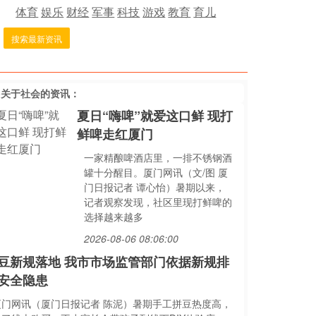
体育
娱乐
财经
军事
科技
游戏
教育
育儿
搜索最新资讯
多关于
社会
的资讯：
夏日“嗨啤”就爱这口鲜 现打
鲜啤走红厦门
一家精酿啤酒店里，一排不锈钢酒
罐十分醒目。厦门网讯（文/图 厦
门日报记者 谭心怡）暑期以来，
记者观察发现，社区里现打鲜啤的
选择越来越多
2026-08-06 08:06:00
豆新规落地 我市市场监管部门依据新规排
安全隐患
厦门网讯（厦门日报记者 陈泥）暑期手工拼豆热度高，