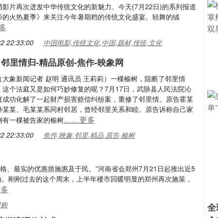
影片再次迸发中华传统文化的新魅力。今天(7月22日)的系列报道
影的火热夏季》来关注今年暑期档的传统文化盛宴。轻舞的绒
多
2 22:33:00
中国电影,传统文化,中国,题材,传统,文化
 邻里情归-精品原创-焦作-映象网
（大象新闻记者 赵明 通讯员 王莉莉）一棵榆树，阻断了邻里情
，这个法庭又是如何巧妙修复的呢？7月17日，武陟县人民法院沁
庭成功化解了一起财产损害赔偿纠纷案，重修了邻里情。原告霍某
孙某某、毛某某系同村邻居，曾经邻里关系和睦。原告诉称自己家
……更多
侧有一棵被告家的榆树
2 22:33:00
焦作,映象,邻里,精品,原告,榆树
售价格、最实的优惠措施惠及于民。”河南省会郑州7月21日起推出近5
动。刚刚过去的这个周末，上半年楼市回暖明显的郑州再次施策，
更多
团购
全