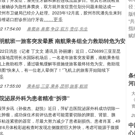
导致了并发症，潘先生牙龈和鼻腔连续流血多日。在其它医院检查
生被确诊为急性鼻窦炎，双方就并发症责任划分问题未能达成一
州市卫健局已经介入处理。2023年12月底，胶州市民潘先生来到
……更多
科维诺口腔诊所治疗牙齿
2 17:54:00
鼻窦炎,鼻窦,争议,双方,责任,先生
明航班一旅客突发晕厥 南航乘务组全力救助转危为安
22日消息（记者 丁文文 通讯员 孙丽娜）近日，CZ6699三亚至昆
稳落地昆明长水国际机场后，一名老年旅客突发晕厥，南航乘务组
机上救助程序，通过吸氧缓解等措施使旅客最终转危为安。救助现
供图“快来人，有一位老人晕倒了！”飞机上的旅客开始陆续下
条
多
河
2 17:55:00
乘务组,三亚,乘务,昆明,旅客,航班
院泌尿外科为患者精准“拆弹”
报萍乡讯（孙俊杰、赵悦）近日，萍矿总医院泌尿外科成功切除一
大肿瘤，成功保住术前评估患者可能需要切除的脾脏、肾脏、胰
2
等粘连紧密的器官，尽最大努力减少了患者副损伤。患者肖某，49
中
24年6月体检彩超检查时发现左侧腹腔巨大肿块，考虑可能源于腹膜
心
多