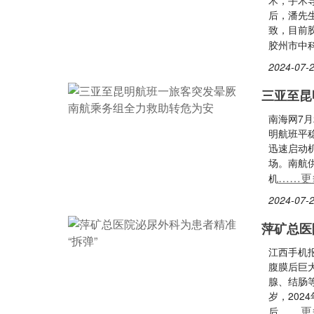
术，手术
后，潘先
致，目前胶
胶州市中
2024-07-2
三亚至昆
南海网7月
明航班平
迅速启动
场。南航
……更
机
2024-07-2
萍矿总医
江西手机
腹膜后巨
腺、结肠
岁，20
……更
后