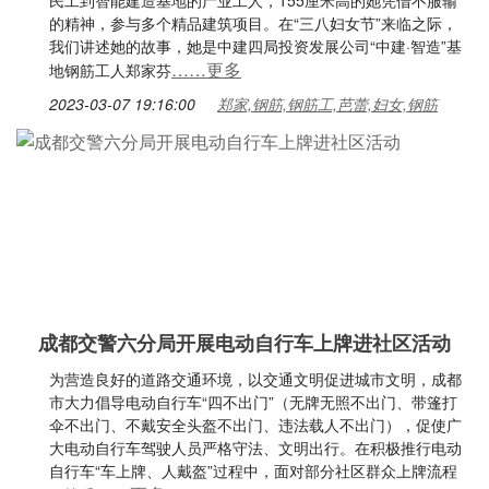
民工到智能建造基地的产业工人，155厘米高的她凭借不服输
的精神，参与多个精品建筑项目。在“三八妇女节”来临之际，
我们讲述她的故事，她是中建四局投资发展公司“中建·智造”基
……更多
地钢筋工人郑家芬
2023-03-07 19:16:00
郑家,钢筋,钢筋工,芭蕾,妇女,钢筋
成都交警六分局开展电动自行车上牌进社区活动
为营造良好的道路交通环境，以交通文明促进城市文明，成都
市大力倡导电动自行车“四不出门”（无牌无照不出门、带篷打
伞不出门、不戴安全头盔不出门、违法载人不出门），促使广
大电动自行车驾驶人员严格守法、文明出行。在积极推行电动
自行车“车上牌、人戴盔”过程中，面对部分社区群众上牌流程