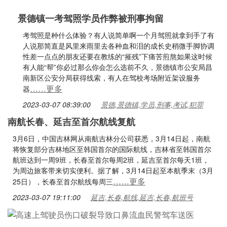
景德镇一考驾照学员作弊被刑事拘留
考驾照是种什么体验？有人说简单啊一个月驾照就拿到手了有
人说那简直是风里来雨里去各种血和泪的成长史稍微手脚协调
性差一点点的朋友还要在教练的“摧残”下痛苦煎熬如果这时候
有人能“帮”你必过那么你会怎么选前不久，景德镇市公安局昌
南新区公安分局获得线索，有人在驾校考场附近架设服务
……更多
器
2023-03-07 08:39:00
景德,景德镇,学员,刑事,考试,犯罪
南航长春、延吉至首尔航线复航
3月6日，中国吉林网从南航吉林分公司获悉，3月14日起，南航
将恢复部分吉林地区至韩国首尔的国际航线，吉林省至韩国首尔
航班达到一周9班，长春至首尔每周2班，延吉至首尔每天1班，
为周边旅客带来切实便利。据了解，3月14日起至本航季末（3月
……更多
25日），长春至首尔航线每周三
2023-03-07 19:11:00
延吉,长春,航线,延吉,长春,航班号