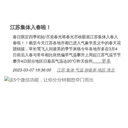
江苏集体入春啦！
春日限定四季初始/尽览春光将春光尽收眼底江苏集体入春入
春啦！！截至今天江苏各地市都已进入气象学意义中的春天花
团锦簇，草长莺飞人间最美的季节来咯今年各地市多在3月4
日前后入春与常年相比依然偏早气温攀升上周起江苏气温节节
……更多
攀升4日部分地区日最高气温达20℃昨天徐州
2023-03-07 19:36:00
江苏,集体,气温,倒春寒,地区,淮北