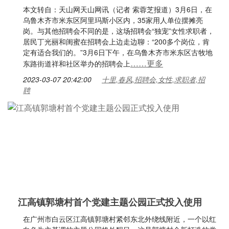
本文转自：天山网天山网讯（记者 索蓉芝报道）3月6日，在
乌鲁木齐市米东区阿里玛斯小区内，35家用人单位摆摊亮
岗。与其他招聘会不同的是，这场招聘会“独宠”女性求职者，
居民丁光丽和闺蜜在招聘会上边走边聊：“200多个岗位，肯
定有适合我们的。”3月6日下午，在乌鲁木齐市米东区古牧地
……更多
东路街道祥和社区举办的招聘会上
2023-03-07 20:42:00
十里,春风,招聘会,女性,求职者,招
聘
江高镇郭塘村首个党建主题公园正式投入使用
在广州市白云区江高镇郭塘村紧邻东北外绕线附近，一个以红