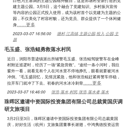
白色为主基调的主题公园格外醒目，这是郭塘村全新打造的党
建主题公园。3月5日，这个融合了党建知识、乡村振兴宣传
等内容的公园正式投入使用，成为该村首个以党建为主题的公
园，不仅美化了村容村貌，还为党员、群众提供了一个休闲健
……更多
身
2023-03-07 16:56:00
塘村,江高镇,主题公园,投入,公园,主
题
毛玉盛、张浩鲲勇救落水村民
近日，浏阳市普迹镇派出所辅警毛玉盛、张浩鲲驾驶警车在金峰
村附近巡逻时，经历了一场“紧急营救”。“途经一条小河时，我往
窗外一看，就看见有个人在河水里不停地挣扎，眼看就要被河水
冲倒。”毛玉盛回忆，见情况紧急，他和张浩鲲赶紧将警车停稳，
……更多
拉开车门就冲了下去。初春的河水冰冷刺骨
2023-03-07 16:46:00
张浩,落水,村民,张浩,落水者,落水
珠晖区邀请中资国际投资集团有限公司总裁黄国庆调
研文旅项目
3月2日至3日，珠晖区邀请中资国际投资集团有限公司总裁黄国
庆，好好生活（杭州）文旅集团董事长谢翅，中鸿隽徳投资运营