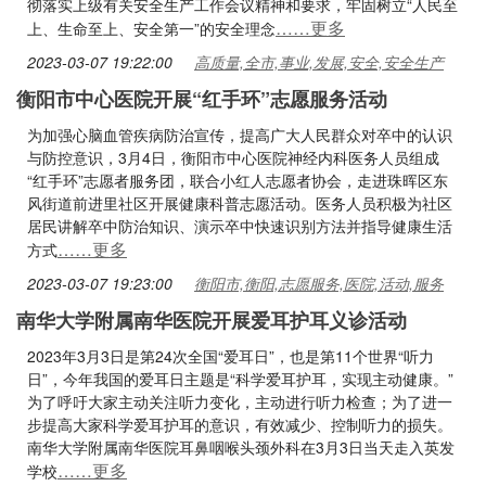
彻落实上级有关安全生产工作会议精神和要求，牢固树立“人民至
……更多
上、生命至上、安全第一”的安全理念
2023-03-07 19:22:00
高质量,全市,事业,发展,安全,安全生产
衡阳市中心医院开展“红手环”志愿服务活动
为加强心脑血管疾病防治宣传，提高广大人民群众对卒中的认识
与防控意识，3月4日，衡阳市中心医院神经内科医务人员组成
“红手环”志愿者服务团，联合小红人志愿者协会，走进珠晖区东
风街道前进里社区开展健康科普志愿活动。医务人员积极为社区
居民讲解卒中防治知识、演示卒中快速识别方法并指导健康生活
……更多
方式
2023-03-07 19:23:00
衡阳市,衡阳,志愿服务,医院,活动,服务
南华大学附属南华医院开展爱耳护耳义诊活动
2023年3月3日是第24次全国“爱耳日”，也是第11个世界“听力
日”，今年我国的爱耳日主题是“科学爱耳护耳，实现主动健康。”
为了呼吁大家主动关注听力变化，主动进行听力检查；为了进一
步提高大家科学爱耳护耳的意识，有效减少、控制听力的损失。
南华大学附属南华医院耳鼻咽喉头颈外科在3月3日当天走入英发
……更多
学校