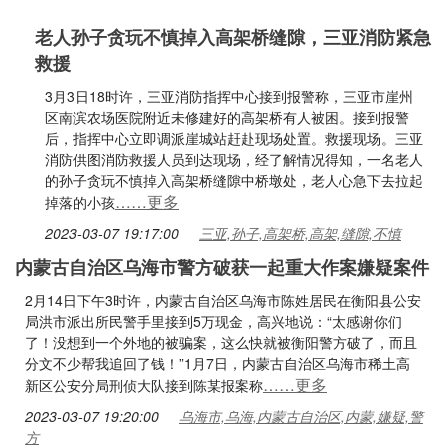
老人孙子贪玩不慎掉入高架桥缝隙，三亚消防紧急
救援
3月3日18时许，三亚消防指挥中心接到报警称，三亚市崖州
区南滨农场医院附近未修建好的高架桥有人被困。接到报警
后，指挥中心立即调派崖城站赶赴现场处置。救援现场。三亚
消防供图消防救援人员到达现场，经了解情况得知，一名老人
的孙子贪玩不慎掉入高架桥缝隙中桥墩处，老人心急下去拉起
……更多
掉落的小孩
2023-03-07 19:17:00
三亚,孙子,高架桥,高架,缝隙,不慎
内蒙古自治区乌海市警方破获一起重大作案嫌疑案件
2月14日下午3时许，内蒙古自治区乌海市陈姓居民在衡阳县公安
局洪市派出所民警手里接到5万现金，高兴地说：“太感谢你们
了！没想到一个外地的被骗案，这么快就被衡阳警方破了，而且
分文不少帮我追回了钱！”1月7日，内蒙古自治区乌海市稀土高
……更多
新区公安分局刑侦大队接到陈某报案称
2023-03-07 19:20:00
乌海市,乌海,内蒙古自治区,内蒙,嫌疑,警
方