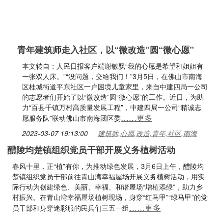
青年建筑师走入社区，​以“微改造”圆“微心愿”
本文转自：人民日报客户端谢敏飘“我的心愿是希望和姐姐有
一张双人床。”“没问题，交给我们！”3月5日，在佛山市南海
区桂城街道平东社区一户困境儿童家里，来自中建四局一公司
的志愿者们开始了以“微改造”圆“微心愿”的工作。近日，为助
力“百县千镇万村高质量发展工程”，中建四局一公司“精诚志
……更多
愿服务队”联动佛山市南海团区委
2023-03-07 19:13:00
建筑师,心愿,改造,青年,社区,南海
醴陵均楚镇组织党员干部开展义务植树活动
春风十里，正“植”有你，为推动绿色发展，3月6日上午，醴陵均
楚镇组织党员干部前往青山湾幸福屋场开展义务植树活动，用实
际行动为创建绿色、美丽、幸福、和谐屋场“增植添绿”，助力乡
村振兴。在青山湾幸福屋场植树现场，身穿“红马甲”“绿马甲”的党
……更多
员干部和身穿迷彩服的民兵们三五一组