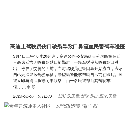
高速上驾驶员伤口破裂导致口鼻流血民警驾车送医
3月4日上午10时20分许，高速公路公安局延吉分局民警在延
三高速延吉西收费站站口执勤时，一辆车缓慢从收费站口驶
出，停在了交警的面前，当时驾驶员已经口鼻开始流血，表示
自己无法继续驾驶车辆，希望民警能够帮助自己前往医院。民
警立即与周围执勤同事联络，由一名民警帮助其驾驶车
……更多
辆
2023-03-07 19:12:00
驾驶员,民警,驾驶,伤口,高速,民警