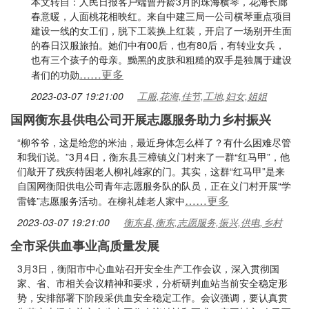
本文转自：人民日报客户端曹丹龄3月的珠海横琴，花海长廊
春意暖，人面桃花相映红。来自中建三局一公司横琴重点项目
建设一线的女工们，脱下工装换上红装，开启了一场别开生面
的春日汉服旅拍。她们中有00后，也有80后，有转业女兵，
也有三个孩子的母亲。黝黑的皮肤和粗糙的双手是独属于建设
……更多
者们的功勋
2023-03-07 19:21:00
工服,花海,佳节,工地,妇女,姐姐
国网衡东县供电公司开展志愿服务助力乡村振兴
“柳爷爷，这是给您的米油，最近身体怎么样了？有什么困难尽管
和我们说。”3月4日，衡东县三樟镇义门村来了一群“红马甲”，他
们敲开了残疾特困老人柳礼雄家的门。其实，这群“红马甲”是来
自国网衡阳供电公司青年志愿服务队的队员，正在义门村开展“学
……更多
雷锋”志愿服务活动。在柳礼雄老人家中
2023-03-07 19:21:00
衡东县,衡东,志愿服务,振兴,供电,乡村
全市采供血事业高质量发展
3月3日，衡阳市中心血站召开安全生产工作会议，深入贯彻国
家、省、市相关会议精神和要求，分析研判血站当前安全稳定形
势，安排部署下阶段采供血安全稳定工作。会议强调，要认真贯