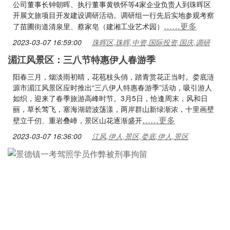
公司董事长钟朝晖、执行董事黄铁怀等4家企业负责人到珠晖区
开展文旅项目开发建设调研活动。调研组一行先后实地参观考察
……更多
了苗圃街道清泉里、蔡家皂（建湘工业艺术园）
2023-03-07 16:59:00
珠晖区,珠晖,中资,国际投资,国庆,调研
湄江风景区：三八节特惠伊人春游季
阳春三月，烟淡雨初晴，花苞枝头俏，踏青赏花正当时。娄底涟
源市湄江风景区应时推出“三八伊人特惠春游季”活动，吸引游人
如织，迎来了春季旅游高峰时节。3月5日，恰逢周末，风和日
丽，草长莺飞，塞海湖碧波荡漾，两岸群山新绿渐浓，十里画壁
……更多
壁立千仞、重岩叠嶂，景区山花逐渐盛开
2023-03-07 16:36:00
江风,伊人,景区,娄底,伊人,景区