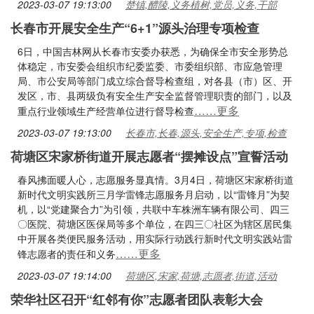
2023-03-07 19:13:00
楚镇,醴陵,义务植树,党员,义务,干部
长春市开展安全生产“6+1”源头治理专项检查
6日，中国吉林网从长春市安委办获悉，为确保全市安全形势总
体稳定，市安委会组织市纪委监委、市委组织部、市应急管理
局、市公安局等部门成立综合督导检查组，对各县（市）区、开
发区，市、县两级负有安全生产安全监督管理职责的部门，以及
……更多
重点行业领域生产经营单位进行督导检查
2023-03-07 19:13:00
长春市,长春,源头,安全生产,专项,检查
荷塘区宋家桥街道开展志愿者“摆摊设点”宣誓活动
春风拂面暖人心，志愿服务显真情。3月4日，荷塘区宋家桥街道
新时代文明实践所三月学雷锋志愿服务月启动，以“雷锋月”为契
机，以“党建聚合力”为引领，共联中车株洲车辆有限公司、四三
〇医院、荷塘区医保局等多个单位，在四三〇社区为辖区居民集
中开展各类便民服务活动，用实际行动践行新时代文明实践站雷
……更多
锋志愿者的责任和义务
2023-03-07 19:14:00
荷塘区,宋家,荷塘,志愿者,街道,活动
荣华社区召开“红邻有你”志愿者团队表彰大会