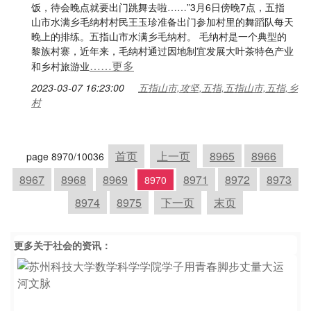
饭，待会晚点就要出门跳舞去啦……”3月6日傍晚7点，五指
山市水满乡毛纳村村民王玉珍准备出门参加村里的舞蹈队每天
晚上的排练。五指山市水满乡毛纳村。 毛纳村是一个典型的
黎族村寨，近年来，毛纳村通过因地制宜发展大叶茶特色产业
……更多
和乡村旅游业
2023-03-07 16:23:00
五指山市,攻坚,五指,五指山市,五指,乡
村
首页
上一页
8965
8966
page 8970/10036
8967
8968
8969
8971
8972
8973
8970
8974
8975
下一页
末页
更多关于
社会
的资讯：