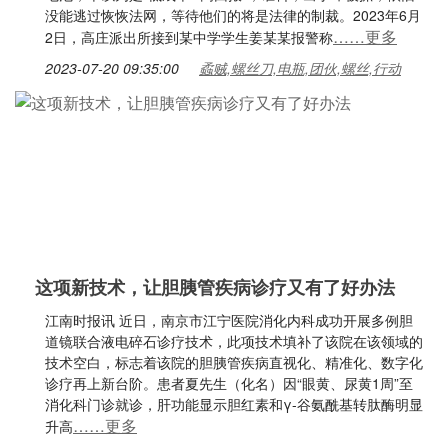
没能逃过恢恢法网，等待他们的将是法律的制裁。2023年6月
……更多
2日，高庄派出所接到某中学学生姜某某报警称
2023-07-20 09:35:00
蟊贼,螺丝刀,电瓶,团伙,螺丝,行动
这项新技术，让胆胰管疾病诊疗又有了好办法
江南时报讯 近日，南京市江宁医院消化内科成功开展多例胆
道镜联合液电碎石诊疗技术，此项技术填补了该院在该领域的
技术空白，标志着该院的胆胰管疾病直视化、精准化、数字化
诊疗再上新台阶。患者夏先生（化名）因“眼黄、尿黄1周”至
消化科门诊就诊，肝功能显示胆红素和γ-谷氨酰基转肽酶明显
……更多
升高