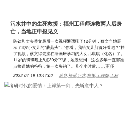
污水井中的生死救援：福州工程师连救两人后身
亡，当地正申报见义
陈钦和丈夫蔡文最后一次视频通话聊了12分钟，蔡文向她展
示了3岁小女儿的“蘑菇头”：“你看，我给女儿剪得好看吧？”挂
了视频，蔡文得去接在绘画班学习的大女儿琪琪（化名）了。
11岁的琪琪晚上8点30分下课，她没想到，这么多年一直都准
……更多
点接送她的爸爸，第一次失约了。几个小时后
2023-07-19 13:47:00
后身,福州,污水,救援,工程师,工程