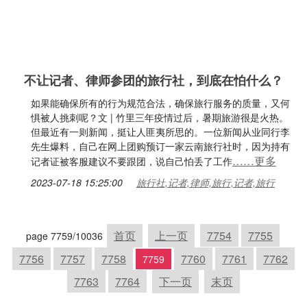
不让记者、律师参团的旅行社，到底在怕什么？
如果能确保所有的行为规范合法，确保旅行服务的质量，又何
惧被人挑刺呢？文 | 竹里三年疫情过后，暑期旅游很是火热。
但最近有一则新闻，挺让人匪夷所思的。一位新闻从业同行李
先生爆料，自己在网上团购预订一家云南旅行社时，因为持有
……更多
记者证被客服建议不要跟团，说自己怕丢了工作
2023-07-18 15:25:00
旅行社,记者,律师,旅行,记者,旅行
首页
上一页
7754
7755
page 7759/10036
7756
7757
7758
7760
7761
7762
7759
7763
7764
下一页
末页