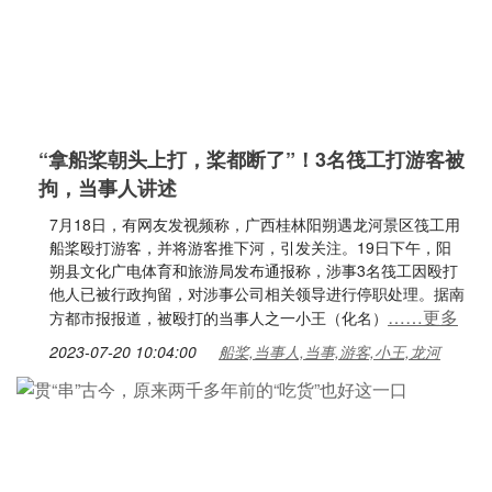
“拿船桨朝头上打，桨都断了”！3名筏工打游客被
拘，当事人讲述
7月18日，有网友发视频称，广西桂林阳朔遇龙河景区筏工用
船桨殴打游客，并将游客推下河，引发关注。19日下午，阳
朔县文化广电体育和旅游局发布通报称，涉事3名筏工因殴打
他人已被行政拘留，对涉事公司相关领导进行停职处理。据南
……更多
方都市报报道，被殴打的当事人之一小王（化名）
2023-07-20 10:04:00
船桨,当事人,当事,游客,小王,龙河