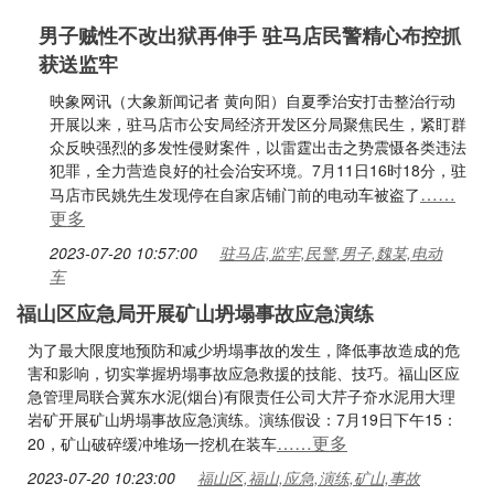
男子贼性不改出狱再伸手 驻马店民警精心布控抓
获送监牢
映象网讯（大象新闻记者 黄向阳）自夏季治安打击整治行动
开展以来，驻马店市公安局经济开发区分局聚焦民生，紧盯群
众反映强烈的多发性侵财案件，以雷霆出击之势震慑各类违法
犯罪，全力营造良好的社会治安环境。7月11日16时18分，驻
……
马店市民姚先生发现停在自家店铺门前的电动车被盗了
更多
2023-07-20 10:57:00
驻马店,监牢,民警,男子,魏某,电动
车
福山区应急局开展矿山坍塌事故应急演练
为了最大限度地预防和减少坍塌事故的发生，降低事故造成的危
害和影响，切实掌握坍塌事故应急救援的技能、技巧。福山区应
急管理局联合冀东水泥(烟台)有限责任公司大芹子夼水泥用大理
岩矿开展矿山坍塌事故应急演练。演练假设：7月19日下午15：
……更多
20，矿山破碎缓冲堆场一挖机在装车
2023-07-20 10:23:00
福山区,福山,应急,演练,矿山,事故