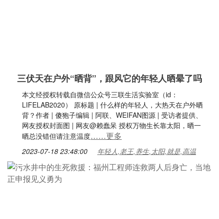
三伏天在户外“晒背”，跟风它的年轻人晒晕了吗
本文经授权转载自微信公众号三联生活实验室（id：
LIFELAB2020） 原标题 | 什么样的年轻人，大热天在户外晒
背？作者 | 傻狍子编辑 | 阿联、WEIFAN图源 | 受访者提供、
网友授权封面图 | 网友@赖蠢呆 授权万物生长靠太阳，晒一
……更多
晒总没错但请注意温度
2023-07-18 23:48:00
年轻人,老王,养生,太阳,就是,高温