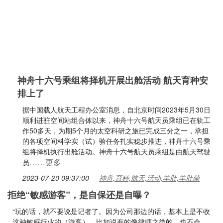
神舟十六号乘组将择机开展出舱活动 航天育种安
排上了
据中国载人航天工程办公室消息，自北京时间2023年5月30日
顺利进驻空间站组合体以来，神舟十六号航天员乘组已在轨工
作50多天，为期5个月的太空科研之旅已完成三分之一，承担
的各项空间科学实（试）验任务扎实稳步推进，神舟十六号乘
组将择机执行出舱活动。神舟十六号航天员乘组是由航天驾驶
……更多
员
2023-07-20 09:37:00
神舟,育种,航天,活动,羊肚,羊肚菌
拒绝“敏感游客”，是自保还是自曝？
“玩的话，就不要说是记者了。因为公司那边的话，基本上是不收
这种敏感行业的（游客），比如说有的像律师之类的，也不会