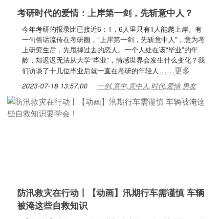
考研时代的爱情：上岸第一剑，先斩意中人？
今年考研的报录比已接近6：1，6人里只有1人能爬上岸。有
一句俗话流传在考研圈，“上岸第一剑，先斩意中人”，意为考
上研究生后，先甩掉过去的恋人。一个人处在该“毕业”的年
龄，却迟迟无法从大学“毕业”，情感世界会发生什么变化？我
……更多
们访谈了十几位毕业后就一直在考研的年轻人
2023-07-18 13:57:00
一剑,意中,意中人,时代,爱情,男友
防汛救灾在行动丨【动画】汛期行车需谨慎 车辆
被淹这些自救知识