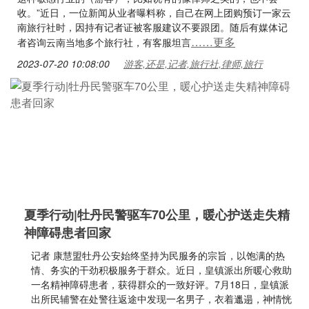
收。”近日，一位新闻从业者曝料称，自己在网上团购预订一家云
南旅行社时，因持有记者证被客服建议不要跟团。随后有媒体记
……更多
者咨询云南当地多个旅行社，有客服坦言
2023-07-20 10:08:00
游客,还是,记者,旅行社,律师,旅行
夏季行动|牡丹民警驱车70公里，暖心护送走失精
神障碍患者回家
记者 康慧盟牡丹公安始终坚持为民服务的宗旨，以饱满的热
情、务实的干劲积极服务于群众。近日，皇镇派出所暖心救助
一名精神障碍患者，获得群众的一致好评。7月18日，皇镇派
出所民辅警在处警往返途中发现一名男子，衣着邋遢，神情恍