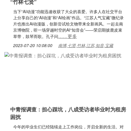
“竹林七贤”
当下“AI动漫”功能迅速收获了大众的喜爱。许多人在社交平台
上分享自己的“AI动漫”和“AI绘画”作品。“江苏人气宝藏”微纪录
片也推出Ai动漫版，创新尝试给文物带来全新画风。一起去南
京博物院，听一场穿越时空的AI“知音会”——荣启期披鹿皮束
……更多
草带，鼓琴而歌。孔子问
2023-07-20 10:08:00
南博,七贤,竹林,江苏,知音,宝藏
中青报调查：担心踩坑，八成受访者毕业时为租房
困扰
今年的毕业生们已经陆续走上工作岗位，开启全新的生活。对