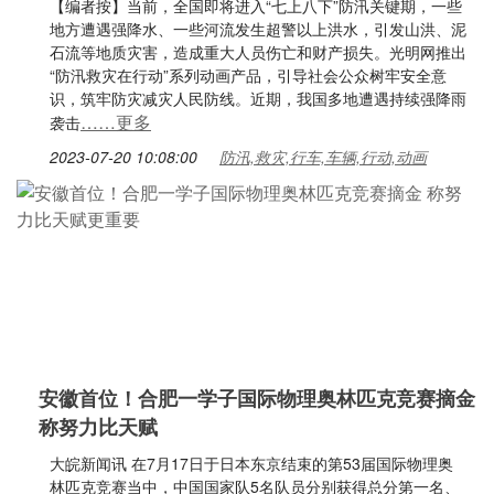
【编者按】当前，全国即将进入“七上八下”防汛关键期，一些
地方遭遇强降水、一些河流发生超警以上洪水，引发山洪、泥
石流等地质灾害，造成重大人员伤亡和财产损失。光明网推出
“防汛救灾在行动”系列动画产品，引导社会公众树牢安全意
识，筑牢防灾减灾人民防线。近期，我国多地遭遇持续强降雨
……更多
袭击
2023-07-20 10:08:00
防汛,救灾,行车,车辆,行动,动画
安徽首位！合肥一学子国际物理奥林匹克竞赛摘金
称努力比天赋
大皖新闻讯 在7月17日于日本东京结束的第53届国际物理奥
林匹克竞赛当中，中国国家队5名队员分别获得总分第一名、