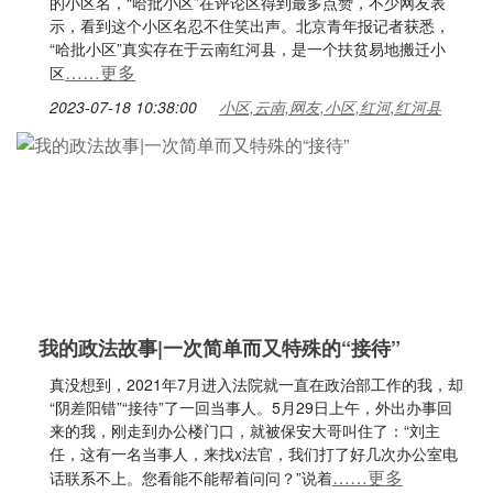
的小区名，“哈批小区”在评论区得到最多点赞，不少网友表
示，看到这个小区名忍不住笑出声。北京青年报记者获悉，
“哈批小区”真实存在于云南红河县，是一个扶贫易地搬迁小
……更多
区
2023-07-18 10:38:00
小区,云南,网友,小区,红河,红河县
我的政法故事|一次简单而又特殊的“接待”
真没想到，2021年7月进入法院就一直在政治部工作的我，却
“阴差阳错”“接待”了一回当事人。5月29日上午，外出办事回
来的我，刚走到办公楼门口，就被保安大哥叫住了：“刘主
任，这有一名当事人，来找x法官，我们打了好几次办公室电
……更多
话联系不上。您看能不能帮着问问？”说着