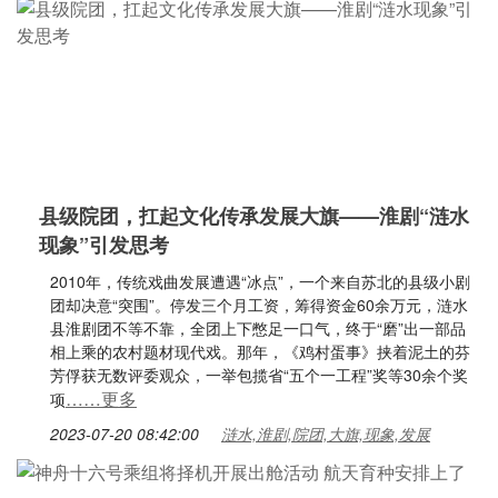
县级院团，扛起文化传承发展大旗——淮剧“涟水
现象”引发思考
2010年，传统戏曲发展遭遇“冰点”，一个来自苏北的县级小剧
团却决意“突围”。停发三个月工资，筹得资金60余万元，涟水
县淮剧团不等不靠，全团上下憋足一口气，终于“磨”出一部品
相上乘的农村题材现代戏。那年，《鸡村蛋事》挟着泥土的芬
芳俘获无数评委观众，一举包揽省“五个一工程”奖等30余个奖
……更多
项
2023-07-20 08:42:00
涟水,淮剧,院团,大旗,现象,发展