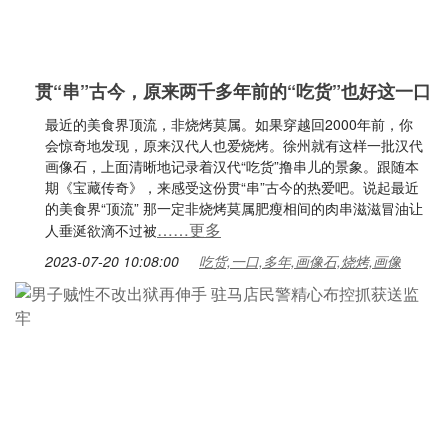
贯“串”古今，原来两千多年前的“吃货”也好这一口
最近的美食界顶流，非烧烤莫属。如果穿越回2000年前，你
会惊奇地发现，原来汉代人也爱烧烤。徐州就有这样一批汉代
画像石，上面清晰地记录着汉代“吃货”撸串儿的景象。跟随本
期《宝藏传奇》，来感受这份贯“串”古今的热爱吧。说起最近
的美食界“顶流” 那一定非烧烤莫属肥瘦相间的肉串滋滋冒油让
……更多
人垂涎欲滴不过被
2023-07-20 10:08:00
吃货,一口,多年,画像石,烧烤,画像