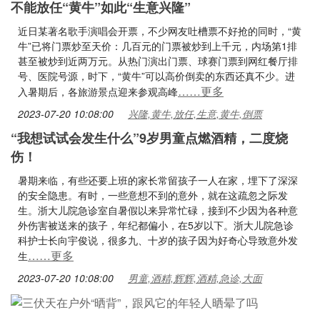
不能放任“黄牛”如此“生意兴隆”
近日某著名歌手演唱会开票，不少网友吐槽票不好抢的同时，“黄
牛”已将门票炒至天价：几百元的门票被炒到上千元，内场第1排
甚至被炒到近两万元。从热门演出门票、球赛门票到网红餐厅排
号、医院号源，时下，“黄牛”可以高价倒卖的东西还真不少。进
……更多
入暑期后，各旅游景点迎来参观高峰
2023-07-20 10:08:00
兴隆,黄牛,放任,生意,黄牛,倒票
“我想试试会发生什么”9岁男童点燃酒精，二度烧
伤！
暑期来临，有些还要上班的家长常留孩子一人在家，埋下了深深
的安全隐患。有时，一些意想不到的意外，就在这疏忽之际发
生。浙大儿院急诊室自暑假以来异常忙碌，接到不少因为各种意
外伤害被送来的孩子，年纪都偏小，在5岁以下。浙大儿院急诊
科护士长向宇俊说，很多九、十岁的孩子因为好奇心导致意外发
……更多
生
2023-07-20 10:08:00
男童,酒精,辉辉,酒精,急诊,大面