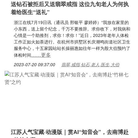
送钻石被拒后又送翡翠戒指 这位九旬老人为何执
着给医生“送礼”
浙江在线7月19日讯（通讯员 邢银平 廖婷婷）“我放在家里的
小东西，送上留个纪念，千万不要推辞。求你收下，对我病和
心情是一个助推剂，求你！求你！”近日，2023年老年人体检
工作正如火如荼进行。在杭州市拱墅区长庆潮鸣街道社区卫生
服务中心，十五家园站站长操丽惠如往年一样为殷大伯预约了
……更多
体检时间
2023-07-20 09:37:00
翡翠,戒指,钻石,老人,医生,大伯
江苏人气宝藏·动漫版｜赏AI“知音会”，去南博赴