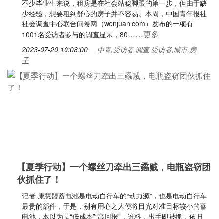
不少毕业生来说，租房是在社会站稳脚跟的第一步，但由于缺
少经验，想要租到舒心的房子并不容易。本周，中国青年报社
社会调查中心联合问卷网（wenjuan.com）发布的一项有
……更多
1001名受访者参与的调查显示，80
2023-07-20 10:08:00
中青,受访者,调查,受访者,城市,房
子
【夏季行动】一个螺丝刀牵出三蟊贼，电瓶盗窃团
伙抓住了！
记者 康慧盟蓄电池是电动自行车的“动力源”，也是电动自行车
最贵的部件，于是，别有用心之人便将目光对准目标较小的蓄
电池，本以为是“低成本”“高回报”，谁料，出手即被抓，依旧