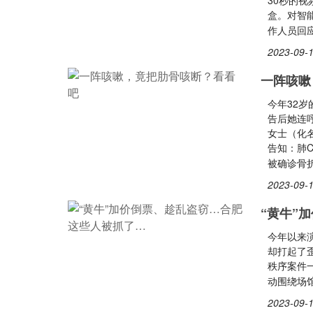
30秒的
盒。对智
作人员回
2023-09-1
一阵咳嗽
今年32
告后她连
女士（化
告知：肺
被确诊骨
2023-09-1
“黄牛”
今年以来
却打起了
秩序案件
动围绕场
2023-09-1