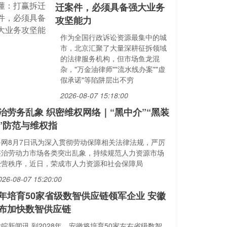
迁案件，必须具备强大业务
攻坚能力
作为全国行政诉讼资源最集中的城
市，北京汇聚了大量深耕征拆领域
的法律服务机构，但市场鱼龙混
杂，"万金油律师""流水线办案""虚
假承诺"等陷阱层出不穷
2026-08-07 15:18:00
治劳务乱象 织密维权网络｜“黑中介”“黑装
”防范与维权指
鲁网8月7日讯为深入贯彻劳动保障相关法律法规，严厉
整治劳动力市场各类突出乱象，持续规范人力资源市场
经营秩序，近日，荣成市人力资源和社会保障局
026-08-07 15:20:00
年培育50家省级数智供应链领军企业 安徽
布加快数智供应链
皖新闻讯 到2028年，安徽将培育50家左右省级数智