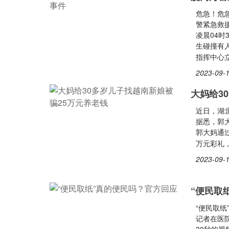
危急！危
警紧急救援
凌晨04
生碰撞有
指挥中心
2023-09-1
大妈给3
近日，湖北
据悉，郭
郭大妈通
万元彩礼
2023-09-1
“便民取
“便民取
记者在医