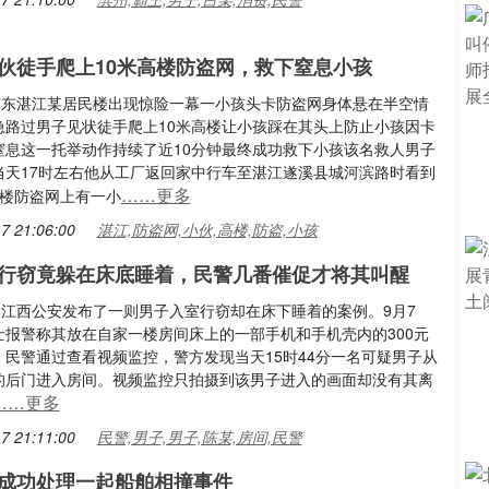
伙徒手爬上10米高楼防盗网，救下窒息小孩
日广东湛江某居民楼出现惊险一幕一小孩头卡防盗网身体悬在半空情
急路过男子见状徒手爬上10米高楼让小孩踩在其头上防止小孩因卡
窒息这一托举动作持续了近10分钟最终成功救下小孩该名救人男子
当天17时左右他从工厂返回家中行车至湛江遂溪县城河滨路时看到
……更多
3楼防盗网上有一小
7 21:06:00
湛江,防盗网,小伙,高楼,防盗,小孩
行窃竟躲在床底睡着，民警几番催促才将其叫醒
日，江西公安发布了一则男子入室行窃却在床下睡着的案例。9月7
士报警称其放在自家一楼房间床上的一部手机和手机壳内的300元
。民警通过查看视频监控，警方发现当天15时44分一名可疑男子从
的后门进入房间。视频监控只拍摄到该男子进入的画面却没有其离
……更多
7 21:11:00
民警,男子,男子,陈某,房间,民警
成功处理一起船舶相撞事件