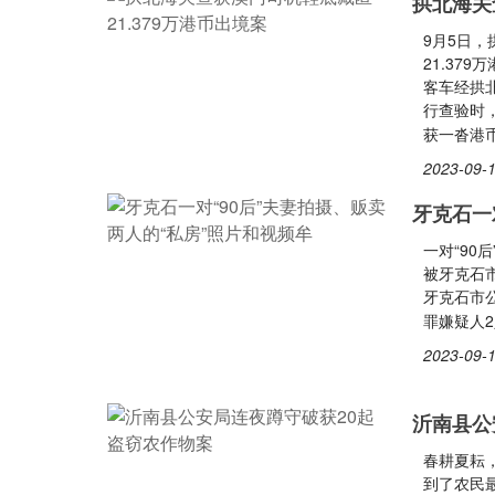
拱北海关
9月5日
21.37
客车经拱
行查验时
获一沓港
2023-09-1
牙克石一
一对“90
被牙克石市
牙克石市
罪嫌疑人
2023-09-1
沂南县公
春耕夏耘
到了农民