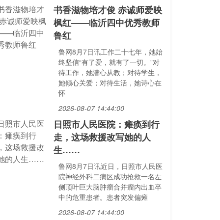
书香滋物培才俊 赤诚师爱映
枫红——临沂四中优秀教师
鲁红
鲁网8月7日讯工作二十七年，她始
终坚信“有了爱，就有了一切。”对
待工作，她潜心从教；对待学生，
她倾心关爱；对待生活，她诗心在
怀
2026-08-07 14:44:00
日照市人民医院：瘫痪到行
走，这场救援改写她的人
生……
鲁网8月7日讯近日，日照市人民医
院神经外科二病区成功抢救一名左
侧顶叶巨大脑肿瘤合并瘤内出血卒
中的危重患者。患者突发偏瘫
2026-08-07 14:44:00