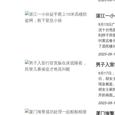
湛江一小
9月13
况十分危
到脖子而
叫黄志春
了居民楼
2023-09-1
男子入室
9月17
日，胡女
现金被盗
胡女士家
开的画面
2023-09-1
厦门海警