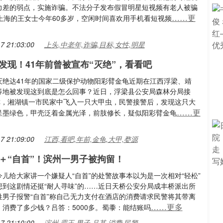
力差的弱点，实施诈骗。不法分子发布假冒明星短视频有老人被骗
……更
元上海的王女士今年60多岁，空闲时间喜欢用手机看短视频
7 21:03:00
上头,中老年,诈骗,目标,女性,明星
发现！41年前曾被宣布“灭绝”，看看吧
灭绝达41年的国家二级保护动物阳彩臂金龟近期在江西浮梁、靖
等地被发现这到底是怎么回事？近日，浮梁县公安局森林分局接
警称，湘湖镇一市民家中飞入一只大甲虫，民警接警后，发现这只大
……更
呈墨绿色，甲壳泛着金属光泽，前肢修长，疑似阳彩臂金龟
7 21:09:00
江西,看吧,年前,金龟,大甲,婺源
”＋“自首”！滨州一男子被拘留！
儿给大家讲一个嫌疑人“自首”的处警故事本以为是一次相对“轻松”
想到这剧情还挺“耐人寻味”的……近日天桥公安分局成丰桥派出所
姓男子报警“自首”称自己无力支付在酒店的消费请求民警将其带离
……更多
：消费了多少钱？吕答：5000多。蜀黍：能结账吗
7 21:10:00
滨州,霸王,男子,吕某,消费,民警