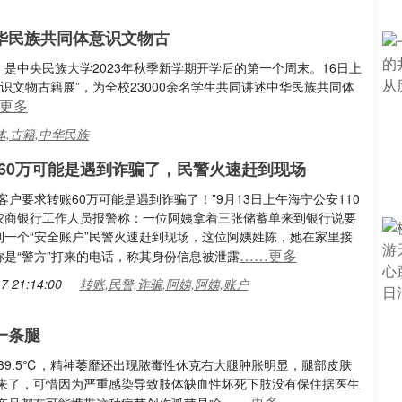
华民族共同体意识文物古
，是中央民族大学2023年秋季新学期开学后的第一个周末。16日上
识文物古籍展”，为全校23000余名学生共同讲述中华民族共同体
更多
体,古籍,中华民族
60万可能是遇到诈骗了，民警火速赶到现场
客户要求转账60万可能是遇到诈骗了！”9月13日上午海宁公安110
农商银行工作人员报警称：一位阿姨拿着三张储蓄单来到银行说要
到一个“安全账户”民警火速赶到现场，这位阿姨姓陈，她在家里接
……更多
称是“警方”打来的电话，称其身份信息被泄露
7 21:14:00
转账,民警,诈骗,阿姨,阿姨,账户
一条腿
39.5℃，精神萎靡还出现脓毒性休克右大腿肿胀明显，腿部皮肤
来了，可惜因为严重感染导致肢体缺血性坏死下肢没有保住据医生