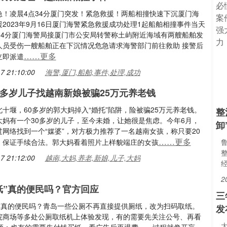
急！凌晨4点34分厦门突发！紧急救援！两船相撞快速下沉厦门海
2023年9月16日厦门海警紧急救援成功处理1起船舶相撞事件当天
时34分厦门海警局接厦门市公安局转警称土屿附近海域有两艘船舶发
人员受伤一艘船舶正在下沉情况危急请求海警部门前往救助 接警后
……更多
立即派遣
7 21:10:00
海警,厦门,船舶,事件,处理,成功
0多岁儿子找越南新娘被骗25万元养老钱
十堰，60多岁的郭大妈掉入“婚托”陷阱，险被骗25万元养老钱。
整
大妈有一个30多岁的儿子，至今未婚，让她很是焦虑。今年6月，
卸
过网络找到一个“媒婆”，对方极力推荐了一名越南女孩，称只要20
……更多
，保证手续合法。郭大妈看着照片上样貌端庄的女孩
7 21:12:00
越南,大妈,养老,新娘,儿子,大妈
2
纸”真的便民吗？官方回应
三
纸”真的便民吗？青岛一些公厕不再直接提供厕纸，改为扫码取纸。
发
院商场等多处公厕取纸机上体验发现，有的需要先关注公号、再看
大