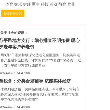
体育
娱乐
财经
军事
科技
游戏
教育
育儿
搜索最新资讯
多关于
社会
的资讯：
行平邑地方支行：细心排查不明扣费 暖心
护老年客户养老钱
鲁网8月7日讯为持续深化适老化金融服务，切实筑牢老
年客户金融安全防线，守护好群众“养老钱”“保命钱”，近
日，农行平邑地方支行凭借专业
026-08-07 14:41:00
熟税务：分类合规辅导 赋能实体经济
实体稳则经济稳，实体强则经济强。今年以来，常熟市
税务局深入落实“便民办税春风行动”要求，紧扣市场主
体差异化涉税需求分类辅导
026-08-07 14:43:00