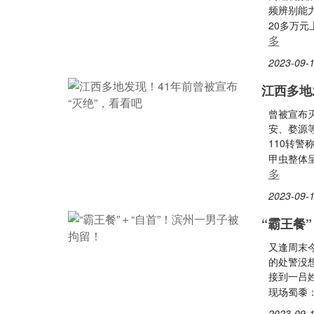
频辨别能
20多万
多
2023-09-1
江西多地
曾被宣布
安、婺源
110转
甲虫整体
多
2023-09-1
“霸王餐
又逢周末今
的处警没
接到一吕
现场蜀黍
2023-09-1