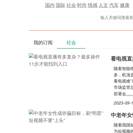
国内
国际
社会
时尚
情感
人文
汽车
健康
我的订阅
社会
看电视直
随着智能
多，机顶
看电视难
市场监管
…
部署会
2023-09-1
中老年女
随着我国
为短视频