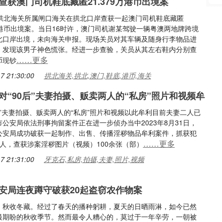
查获澳门司机鞋底藏匿21.379万港币出境案
，拱北海关所属闸口海关在拱北口岸查获一起澳门司机鞋底藏匿
9万港币出境案。当日16时许，澳门司机谢某驾驶一辆粤澳两地牌跨境
北口岸出境，未向海关申报。现场关员对其车辆及随身行李物品进
，发现该男子神色慌张。经进一步查验，关员从其左右鞋内分别查
……更多
币现钞
7 21:30:00
拱北海关,拱北,澳门,鞋底,港币,海关
对“90后”夫妻拍摄、贩卖两人的“私房”照片和视频牟
后”夫妻拍摄、贩卖两人的“私房”照片和视频以此牟利目前夫妻二人已
公安局依法刑事拘留案件正在进一步侦办当中2023年8月31日，
公安局成功破获一起制作、出售、传播淫秽物品牟利案件，抓获犯
……更多
2人，查获涉案淫秽图片（视频）100余张（部）
7 21:31:00
牙克石,私房,拍摄,夫妻,照片,视频
安局连夜蹲守破获20起盗窃农作物案
，秋收冬藏。经过了春天的播种躬耕，夏天的日晒雨淋，如今已然
最期盼的秋收季节。然而最令人糟心的，莫过于一年辛劳，一朝被