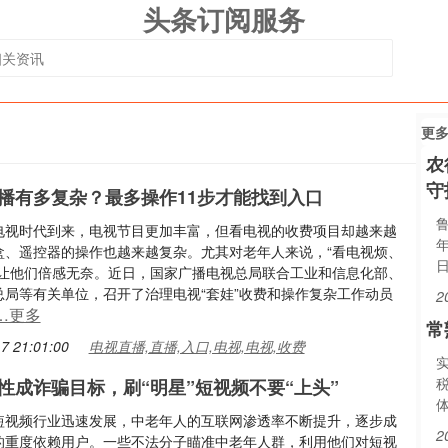
头条订阅服务
更
农
守
播有多复杂？最多操作11步才能找到入口
电视时代到来，电视节目更加丰富，但看电视的收费项目却越来越
盒、遥控器的操作也越来越复杂。尤其对老年人来说，“看电视烦、
”让他们倍感无奈。近日，国家广播电视总局联合工业和信息化部、
总局等有关单位，召开了治理电视“套娃”收费和操作复杂工作动员
2
…更多
常
7 21:01:00
电视直播,直播,入口,电视,电视,收费
性成诈骗目标，刷“明星”短视频不要“上头”
短视频行业迅速发展，中老年人的互联网渗透率不断提升，逐步成
2
的重度依赖用户。一些不法分子瞄准中老年人群，利用他们对短视