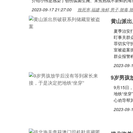
介绍小伟是感染了创伤弧菌生腌、未煮熟或不新鲜的海
2023-09-17 21:27:00
致死率,福建,海鲜,男子,脓毒,
黄山派出
夏季治安
盯事关群
罪切实守
室被盗案
群众报警
2023-09-1
9岁男孩
9月15
地铁“坐
心劝导帮
2023-09-1