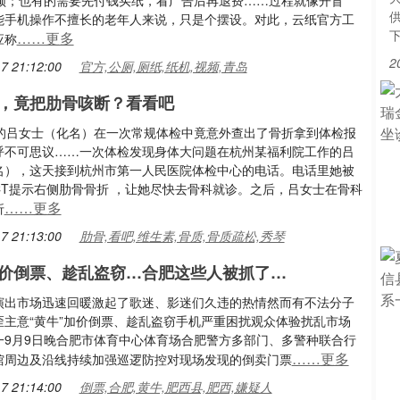
视频；也有的需要先付钱买纸，看广告后再退费……过程就像开盲
能手机操作不擅长的老年人来说，只是个摆设。对此，云纸官方工
……更多
应称
2
7 21:12:00
官方,公厕,厕纸,纸机,视频,青岛
，竟把肋骨咳断？看看吧
岁的吕女士（化名）在一次常规体检中竟意外查出了骨折拿到体检报
呼不可思议……一次体检发现身体大问题在杭州某福利院工作的吕
名），这天接到杭州市第一人民医院体检中心的电话。电话里她被
CT提示右侧肋骨骨折 ，让她尽快去骨科就诊。之后，吕女士在骨科
……更多
折
7 21:13:00
肋骨,看吧,维生素,骨质,骨质疏松,秀琴
加价倒票、趁乱盗窃…合肥这些人被抓了…
演出市场迅速回暖激起了歌迷、影迷们久违的热情然而有不法分子
歪主意“黄牛”加价倒票、趁乱盗窃手机严重困扰观众体验扰乱市场
一9月9日晚合肥市体育中心体育场合肥警方多部门、多警种联合行
……更多
馆周边及沿线持续加强巡逻防控对现场发现的倒卖门票
7 21:14:00
倒票,合肥,黄牛,肥西县,肥西,嫌疑人