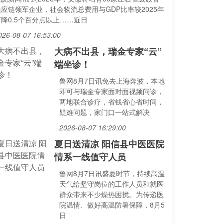
供应链领军企业，社会物流总费用与GDP比率较2025年
下降0.5个百分点以上……近日
026-08-07 16:53:00
大病不出县，瑞金专家“云”
端坐诊！
鲁网8月7日讯免去上海奔波，本地
即可与瑞金专家面对面视频问诊，
两地联合诊疗，省钱省心省时间，
疑难问题，家门口一站式解决
2026-08-07 16:29:00
夏日送清凉 阳信县中医医院
情系一线值守人员
鲁网8月7日讯盛夏时节，持续高温
天气给坚守岗位的工作人员和就医
群众带来不少燥热困扰。为传递医
院温情、做好高温防暑保障，8月5
日