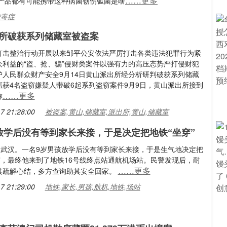
……更多
产品都有可能携带这种病菌创伤弧菌是啥
脓毒症
所破获系列储藏室被盗案
打击整治行动开展以来邹平公安依法严厉打击各类违法犯罪行为紧
众利益的“盗、抢、骗”侵财类案件以强有力的高压态势严打侵财犯
护人民群众财产安全9月14日黄山派出所经分析研判破获系列储藏
抓获4名盗窃嫌疑人带破6起系列盗窃案件9月9日，黄山派出所接到
……更多
称
7 21:28:00
被盗案,黄山,储藏室,派出所,黄山,储藏室
放学后没有等到家长来接，于是决定把地铁“坐穿”
日，武汉。一名9岁男孩放学后没有等到家长来接，于是生气地决定把
穿”，最终他来到了地铁16号线终点站通航机场站。民警发现后，耐
……更多
其疏解心结，多方查询助其安全回家。
7 21:29:00
地铁,家长,男孩,航机,地铁,场站