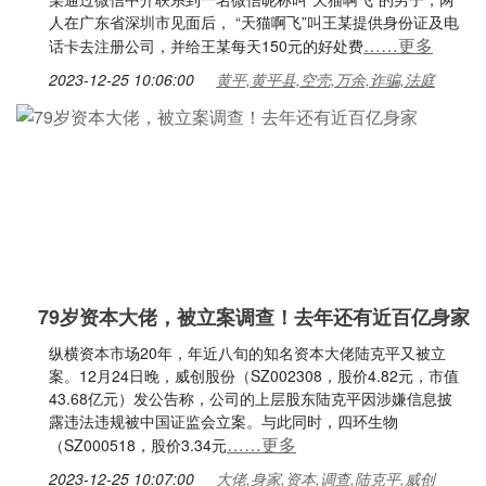
人在广东省深圳市见面后， “天猫啊飞”叫王某提供身份证及电
……更多
话卡去注册公司，并给王某每天150元的好处费
2023-12-25 10:06:00
黄平,黄平县,空壳,万余,诈骗,法庭
79岁资本大佬，被立案调查！去年还有近百亿身家
纵横资本市场20年，年近八旬的知名资本大佬陆克平又被立
案。12月24日晚，威创股份（SZ002308，股价4.82元，市值
43.68亿元）发公告称，公司的上层股东陆克平因涉嫌信息披
露违法违规被中国证监会立案。与此同时，四环生物
……更多
（SZ000518，股价3.34元
2023-12-25 10:07:00
大佬,身家,资本,调查,陆克平,威创