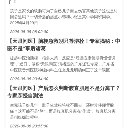
了！
孩子是家长的软肋可为了自己儿子而去伤害其他孩子这也是讨
回公道吗？一切矛盾的起点小韩和小张是某中学同班同学。
2025年4月29日
2026-08-09 08:02:00
【天眼问医】脑梗急救别只等溶栓！专家揭秘：中
医不是“事后诸葛
提起中医治脑梗，很多人第一反应是“后遗症康复期再慢慢调
理”。近日，做客“天眼问医”演播室的广东派驻专家、广东省
中医院贵州医院神经内科主任文龙龙明确纠正了这个误区
2026-08-08 23:54:00
【天眼问医】产后怎么判断腹直肌是不是分离了？
专家亲授自测法
生完孩子好几年，肚子依然松垮收不回去，还时常伴腰背酸
痛？这可能不是“胖”，而是腹直肌分离在“作祟”。腹直肌分离
是指妊娠过程中
2026-08-08 23:55:00