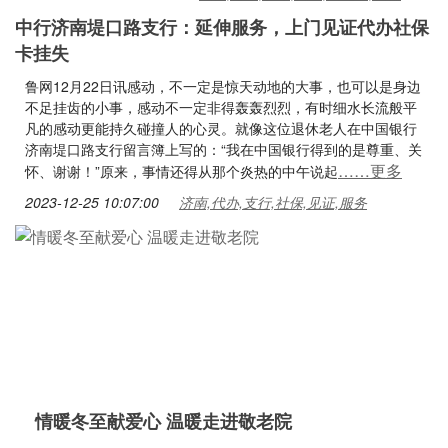
中行济南堤口路支行：延伸服务，上门见证代办社保
卡挂失
鲁网12月22日讯感动，不一定是惊天动地的大事，也可以是身边
不足挂齿的小事，感动不一定非得轰轰烈烈，有时细水长流般平
凡的感动更能持久碰撞人的心灵。就像这位退休老人在中国银行
济南堤口路支行留言簿上写的：“我在中国银行得到的是尊重、关
……更多
怀、谢谢！”原来，事情还得从那个炎热的中午说起
2023-12-25 10:07:00
济南,代办,支行,社保,见证,服务
情暖冬至献爱心 温暖走进敬老院