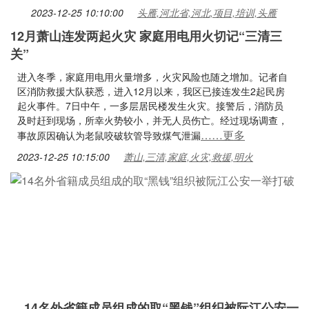
2023-12-25 10:10:00
头雁,河北省,河北,项目,培训,头雁
12月萧山连发两起火灾 家庭用电用火切记“三清三
关”
进入冬季，家庭用电用火量增多，火灾风险也随之增加。记者自
区消防救援大队获悉，进入12月以来，我区已接连发生2起民房
起火事件。7日中午，一多层居民楼发生火灾。接警后，消防员
及时赶到现场，所幸火势较小，并无人员伤亡。经过现场调查，
……更多
事故原因确认为老鼠咬破软管导致煤气泄漏
2023-12-25 10:15:00
萧山,三清,家庭,火灾,救援,明火
14名外省籍成员组成的取“黑钱”组织被阮江公安一