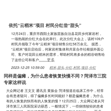
依托“云稻米”项目 村民分红尝“甜头”
12月24日，重庆市酉阳土家族苗族自治县花田乡何家岩村，
一场热闹的分红大会在此举行。此次分红大会上，该村109户
村民共领取了今年“云稻米”项目销售分红58万余元。 据悉，
“云稻米”项目启动后，何家岩村集体和共富合作社根据外面公
司、客户对花田云稻米的需求，帮助村民将多余的稻谷销售给
……更多
了这些公司和客户
2023-12-25 10:59:00
稻米,甜头,分红,村民,项目,分红
同样是偏瘫，为什么患者恢复快慢不同？菏泽市三院
专家这样说
大众网记者 王文文 通讯员 黄振会 菏泽报道在临床工作中，经常
会有患者疑问，得了偏瘫多长时间能好？都是偏瘫患者，为什么
有的人恢复的快而有的人恢复的慢？12月25日，大众网记者从菏
泽市第三人民医院采访获悉，一般情况下，一些病情较轻的患者