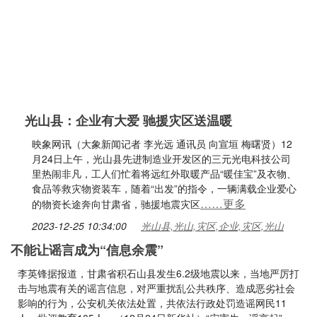
光山县：企业有大爱 驰援灾区送温暖
映象网讯（大象新闻记者 李光远 通讯员 向宣垣 梅曙贤）12
月24日上午，光山县先进制造业开发区的三元光电科技公司
里热闹非凡，工人们忙着将远红外取暖产品“暖佳宝”及衣物、
食品等救灾物资装车，随着“出发”的指令，一辆满载企业爱心
……更多
的物资长途奔向甘肃省，驰援地震灾区
2023-12-25 10:34:00
光山县,光山,灾区,企业,灾区,光山
不能让谣言成为“信息余震”
李英锋据报道，甘肃省积石山县发生6.2级地震以来，当地严厉打
击与地震有关的谣言信息，对严重扰乱公共秩序、造成恶劣社会
影响的行为，公安机关依法处置，共依法行政处罚造谣网民11