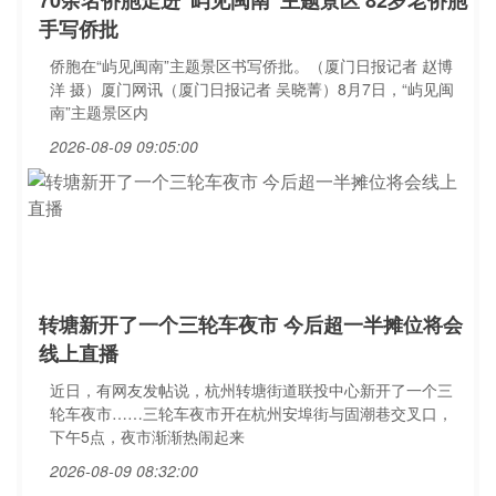
70余名侨胞走进"屿见闽南"主题景区 82岁老侨胞
手写侨批
侨胞在“屿见闽南”主题景区书写侨批。（厦门日报记者 赵博
洋 摄）厦门网讯（厦门日报记者 吴晓菁）8月7日，“屿见闽
南”主题景区内
2026-08-09 09:05:00
转塘新开了一个三轮车夜市 今后超一半摊位将会
线上直播
近日，有网友发帖说，杭州转塘街道联投中心新开了一个三
轮车夜市……三轮车夜市开在杭州安埠街与固潮巷交叉口，
下午5点，夜市渐渐热闹起来
2026-08-09 08:32:00