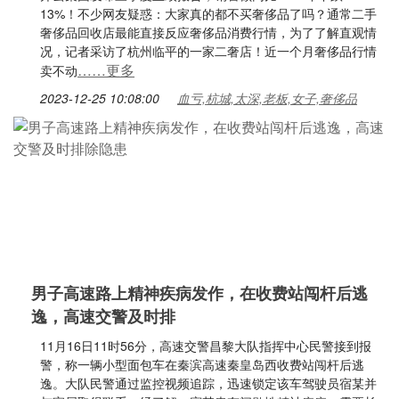
13%！不少网友疑惑：大家真的都不买奢侈品了吗？通常二手
奢侈品回收店最能直接反应奢侈品消费行情，为了了解直观情
况，记者采访了杭州临平的一家二奢店！近一个月奢侈品行情
……更多
卖不动
2023-12-25 10:08:00
血亏,杭城,太深,老板,女子,奢侈品
男子高速路上精神疾病发作，在收费站闯杆后逃
逸，高速交警及时排
11月16日11时56分，高速交警昌黎大队指挥中心民警接到报
警，称一辆小型面包车在秦滨高速秦皇岛西收费站闯杆后逃
逸。大队民警通过监控视频追踪，迅速锁定该车驾驶员宿某并