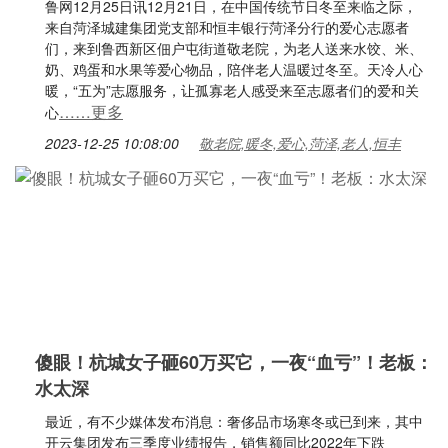
鲁网12月25日讯12月21日，在中国传统节日冬至来临之际，
来自菏泽城建集团党支部和恒丰银行菏泽分行的爱心志愿者
们，来到鲁西新区佃户屯街道敬老院，为老人送来水饺、米、
奶、鸡蛋和水果等爱心物品，陪伴老人温暖过冬至。天冷人心
暖，“五为”志愿服务，让孤寡老人感受来至志愿者们的爱和关
……更多
心
2023-12-25 10:08:00
敬老院,暖冬,爱心,菏泽,老人,恒丰
傻眼！杭城女子砸60万买它，一夜“血亏”！老板：
水太深
最近，有不少媒体发布消息：奢侈品市场寒冬或已到来，其中
开云集团发布三季度业绩报告，销售额同比2022年下跌