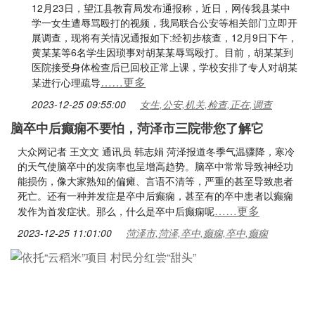
12月23日，望江县教育局发布通报称，近日，网传我县某中
学一女生遭辱骂殴打的视频，我局联合公安等相关部门立即开
展调查，现将有关情况通报如下:经初步核查，12月9日下午，
黄某某等6名学生因琐事对胡某某辱骂殴打。目前，胡某某到
医院接受身体检查后已回校正常上课，学校安排了专人对胡某
……更多
某进行心理疏导
2023-12-25 09:55:00
女生,公安,机关,检查,正在,调查
脑卒中后癫痫不要怕，菏泽市三院带您了解它
大众网记者 王文文 通讯员 韩志娟 菏泽报道冬季气温骤降，寒冷
的天气使脑卒中的发病率也呈增高趋势。脑卒中常常导致神经功
能损伤，像大家熟知的偏瘫、言语不清等，严重的甚至导致患者
死亡。还有一种并发症是卒中后癫痫，甚至有的卒中患者以癫痫
……更多
发作为首发症状。那么，什么是卒中后癫痫呢
2023-12-25 11:01:00
菏泽市,菏泽,卒中,癫痫,卒中,癫痫