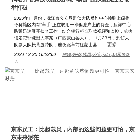
举打破
2023年11月份，沅江市公安局刑侦大队反诈中心接到上级指
令称辖区内有“车手”正在取用一诈骗账户上的资金，反诈中心
民警迅速展开侦查工作，结合银行柜台取款视频和监控，成功
锁定犯罪嫌疑人李某（广西蒙山县人）。11月23日，刑侦大
……更多
队副大队长黄彪带队，连夜驱车前往蒙山县
2023-12-25 10:22:00
黑钱,外省,成员,公安,沅江,犯罪嫌疑
人
京东员工：比起裁员，内部的这些问题更可怕，京
东未来渺茫