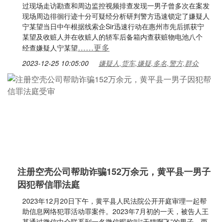
过现场走访勘查和周边监控视频排查发现一男子曾多次在案发
现场周边徘徊行迹十分可疑经分析研判警方迅速锁定了嫌疑人
宁某望当日中午根据线索企Sir迅速行动在惠州市先后抓获宁
某望及收赃人并在收赃人的轿车后备箱内查获赃物电池八个
……更多
经查嫌疑人宁某望
2023-12-25 10:05:00
嫌疑人,货车,嫌疑,多名,警方,群众
注册空壳公司帮助诈骗152万余元，黄平县一男子
因犯帮信罪法庭
2023年12月20日下午，黄平县人民法院公开开庭审理一起帮
助信息网络犯罪活动罪案件。2023年7月初的一天，被告人王
某通过微信中介联系到一名微信昵称叫“天猫啊飞”的男子，两