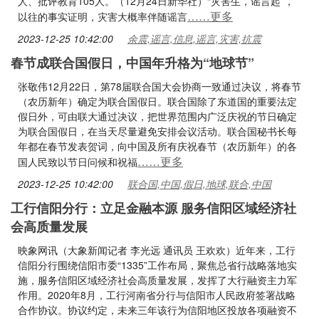
人、批评教育105人。（12月24日新华社）“灾害生，谣言起”，
……更多
以往的事实证明，灾害大概率伴随谣言
2023-12-25 10:42:00
余震,谣言,信息,谣言,灾害,抗震
春节成联合国假日，中国年升格为“地球节”
张敬伟12月22日，第78届联合国大会协商一致通过决议，将春节
（农历新年）确定为联合国假日。联合国除了东道国的重要法定
假日外，可由联大通过决议，把世界范围内广泛庆祝的节日确定
为联合国假日，在当天尽量避免安排会议活动。联合国秘书长每
年都在春节发表贺词，向中国及所有庆祝春节（农历新年）的各
……更多
国人民致以节日问候和祝福
2023-12-25 10:42:00
联合国,中国,假日,地球,联合,中国
工行信阳分行：立足金融本源 服务信阳区域经济社
会高质量发展
映象网讯（大象新闻记者 李光远 通讯员 王欢欢）近年来，工行
信阳分行围绕信阳市委“1335”工作布局，聚焦总省行战略落地实
施，服务信阳区域经济社会高质量发展，发挥了大行融资主力军
作用。2020年8月，工行河南省分行与信阳市人民政府签署战略
合作协议。协议约定，未来三年该行为信阳地区投放各项融资不