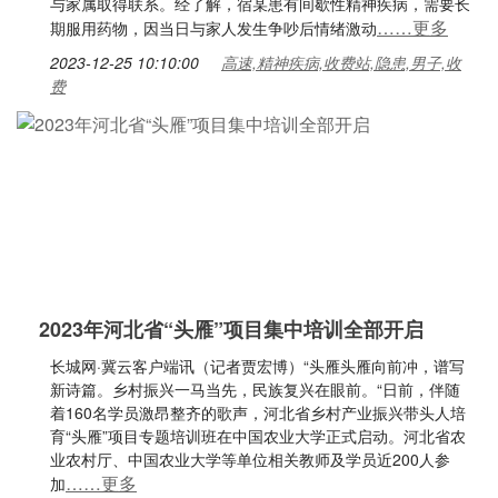
与家属取得联系。经了解，宿某患有间歇性精神疾病，需要长
……更多
期服用药物，因当日与家人发生争吵后情绪激动
2023-12-25 10:10:00
高速,精神疾病,收费站,隐患,男子,收
费
2023年河北省“头雁”项目集中培训全部开启
长城网·冀云客户端讯（记者贾宏博）“头雁头雁向前冲，谱写
新诗篇。乡村振兴一马当先，民族复兴在眼前。“日前，伴随
着160名学员激昂整齐的歌声，河北省乡村产业振兴带头人培
育“头雁”项目专题培训班在中国农业大学正式启动。河北省农
业农村厅、中国农业大学等单位相关教师及学员近200人参
……更多
加