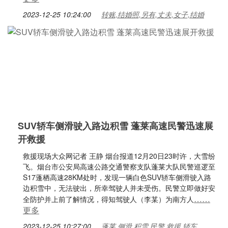
2023-12-25 10:24:00
转账,结婚照,另有,丈夫,女子,结婚
SUV轿车侧滑驶入路边积雪 蓬莱高速民警迅速展
开救援
救援现场大众网记者 王静 烟台报道12月20日23时许，大雪纷
飞。烟台市公安局高速公路交通警察支队蓬莱大队民警巡逻至
S17蓬栖高速28KM处时，发现一辆白色SUV轿车侧滑驶入路
边积雪中，无法驶出，所幸驾驶人并未受伤。民警立即做好安
……
全防护并上前了解情况，得知驾驶人（李某）为南方人
更多
2023-12-25 10:27:00
蓬莱,侧滑,积雪,民警,救援,轿车