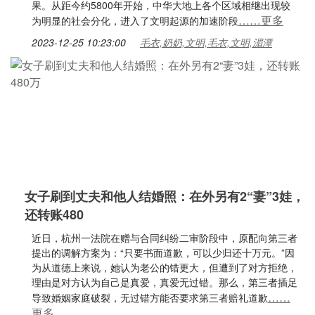
果。从距今约5800年开始，中华大地上各个区域相继出现较
……更多
为明显的社会分化，进入了文明起源的加速阶段
2023-12-25 10:23:00
毛衣,奶奶,文明,毛衣,文明,湄潭
女子刷到丈夫和他人结婚照：在外另有2“妻”3娃，
还转账480
近日，杭州一法院在赠与合同纠纷二审阶段中，原配向第三者
提出的调解方案为：“只要书面道歉，可以少归还十万元。”因
为从道德上来说，她认为老公的错更大，但遭到了对方拒绝，
理由是对方认为自己是真爱，真爱无过错。那么，第三者插足
……
导致婚姻家庭破裂，无过错方能否要求第三者赔礼道歉
更多