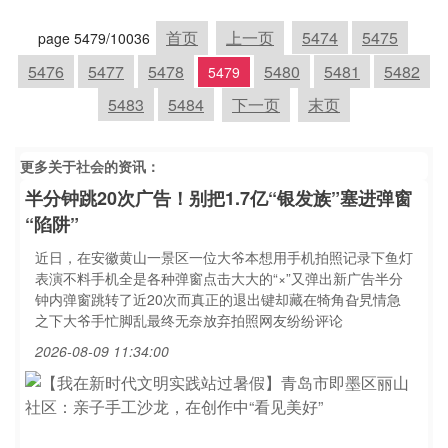
首页
上一页
5474
5475
page 5479/10036
5476
5477
5478
5480
5481
5482
5479
5483
5484
下一页
末页
更多关于
社会
的资讯：
半分钟跳20次广告！别把1.7亿“银发族”塞进弹窗
“陷阱”
近日，在安徽黄山一景区一位大爷本想用手机拍照记录下鱼灯
表演不料手机全是各种弹窗点击大大的“×”又弹出新广告半分
钟内弹窗跳转了近20次而真正的退出键却藏在犄角旮旯情急
之下大爷手忙脚乱最终无奈放弃拍照网友纷纷评论
2026-08-09 11:34:00