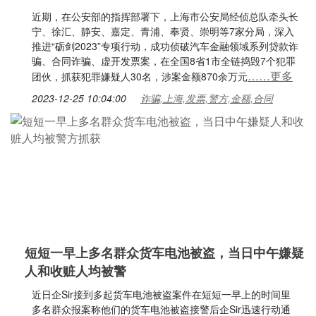
近期，在公安部的指挥部署下，上海市公安局经侦总队牵头长
宁、徐汇、静安、嘉定、青浦、奉贤、崇明等7家分局，深入
推进“砺剑2023”专项行动，成功侦破汽车金融领域系列贷款诈
骗、合同诈骗、虚开发票案，在全国8省1市全链捣毁7个犯罪
……更多
团伙，抓获犯罪嫌疑人30名，涉案金额870余万元
2023-12-25 10:04:00
诈骗,上海,发票,警方,金额,合同
短短一早上多名群众货车电池被盗，当日中午嫌疑
人和收赃人均被警
近日企Sir接到多起货车电池被盗案件在短短一早上的时间里
多名群众报案称他们的货车电池被盗接警后企Sir迅速行动通