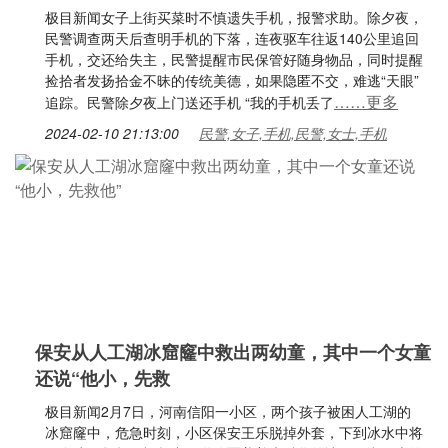
极目新闻女子上街买菜时不慎遗失手机，报警求助。除夕夜，
民警调查两天后查明手机的下落，连夜驱车往返140公里追回
手机，交还给失主，民警提醒市民保管好随身物品，同时提醒
捡拾者发扬拾金不昧的传统美德，如果隐匿不交，难逃“天眼”
……更多
追踪。民警除夕夜上门送还手机 “我的手机丢了
2024-02-10 21:13:00
民警,女子,手机,民警,女士,手机
保安从人工湖冰窟窿中救出两幼童，其中一个女童
还说“他小，先救
极目新闻2月7日，河南信阳一小区，两个孩子被困人工湖的
冰窟窿中，危急时刻，小区保安王乐脱掉外套，下到冰水中将