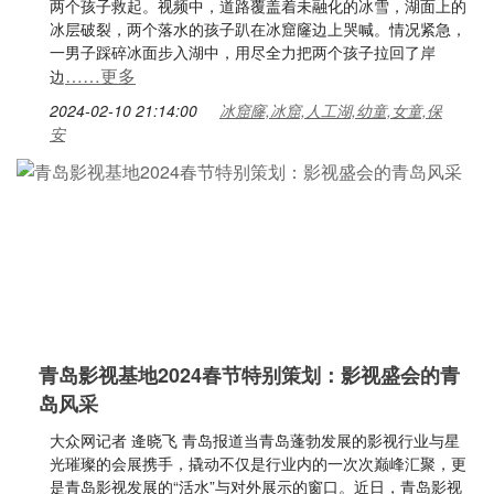
两个孩子救起。视频中，道路覆盖着未融化的冰雪，湖面上的
冰层破裂，两个落水的孩子趴在冰窟窿边上哭喊。情况紧急，
一男子踩碎冰面步入湖中，用尽全力把两个孩子拉回了岸
……更多
边
2024-02-10 21:14:00
冰窟窿,冰窟,人工湖,幼童,女童,保
安
青岛影视基地2024春节特别策划：影视盛会的青
岛风采
大众网记者 逄晓飞 青岛报道当青岛蓬勃发展的影视行业与星
光璀璨的会展携手，撬动不仅是行业内的一次次巅峰汇聚，更
是青岛影视发展的“活水”与对外展示的窗口。近日，青岛影视