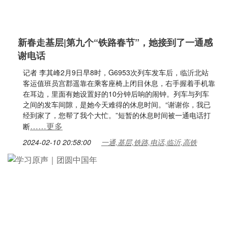
新春走基层|第九个“铁路春节”，她接到了一通感
谢电话
记者 李其峰2月9日早8时，G6953次列车发车后，临沂北站
客运值班员宫郡遥靠在乘客座椅上闭目休息，右手握着手机靠
在耳边，里面有她设置好的10分钟后响的闹钟。列车与列车
之间的发车间隙，是她今天难得的休息时间。“谢谢你，我已
经到家了，您帮了我个大忙。”短暂的休息时间被一通电话打
……更多
断
2024-02-10 20:58:00
一通,基层,铁路,电话,临沂,高铁