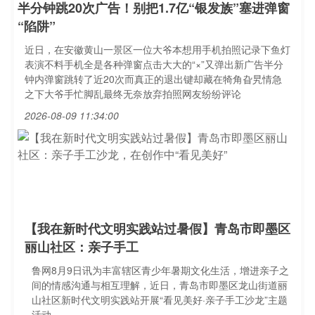
半分钟跳20次广告！别把1.7亿“银发族”塞进弹窗
“陷阱”
近日，在安徽黄山一景区一位大爷本想用手机拍照记录下鱼灯
表演不料手机全是各种弹窗点击大大的“×”又弹出新广告半分
钟内弹窗跳转了近20次而真正的退出键却藏在犄角旮旯情急
之下大爷手忙脚乱最终无奈放弃拍照网友纷纷评论
2026-08-09 11:34:00
【我在新时代文明实践站过暑假】青岛市即墨区
丽山社区：亲子手工
鲁网8月9日讯为丰富辖区青少年暑期文化生活，增进亲子之
间的情感沟通与相互理解，近日，青岛市即墨区龙山街道丽
山社区新时代文明实践站开展“看见美好·亲子手工沙龙”主题
活动