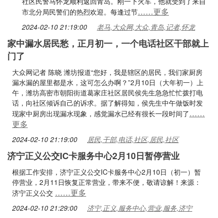
社区民警马怀龙顺利返回青岛。刚一下火车，他就受到了来自
……更多
市北分局民警们的热烈欢迎。每逢过节
2024-02-10 21:19:00
老马,大众网,大众,青岛,记者,怀龙
家中漏水居民愁，正月初一，一个电话社区干部就上
门了
大众网记者 陈晓 潍坊报道“您好，我是辖区的居民，我们家厨房
漏水漏的屋里都是水，这可怎么办啊？”2月10日（大年初一）上
午，潍坊高密市朝阳街道葛家庄社区居民侯先生急急忙忙拨打电
话，向社区倾诉自己的诉求。据了解得知，侯先生中午做饭时发
……
现家中厨房出现漏水现象，感觉漏水已经有很长一段时间了
更多
2024-02-10 21:19:00
居民,干部,电话,社区,居民,社区
济宁正义公交IC卡服务中心2月10日暂停营业
根据工作安排，济宁正义公交IC卡服务中心2月10日（初一）暂
停营业，2月11日恢复正常营业，带来不便，敬请谅解！来源：
……更多
济宁正义公交
2024-02-10 21:29:00
济宁,正义,服务中心,营业,服务,济宁