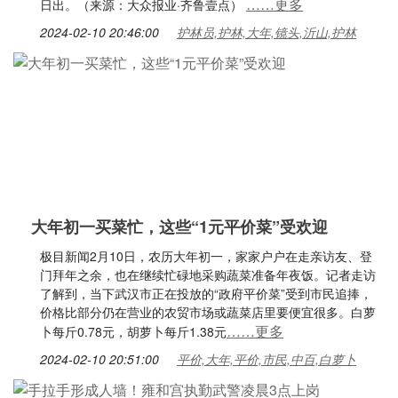
……更多
日出。（来源：大众报业·齐鲁壹点）
2024-02-10 20:46:00
护林员,护林,大年,镜头,沂山,护林
大年初一买菜忙，这些“1元平价菜”受欢迎
极目新闻2月10日，农历大年初一，家家户户在走亲访友、登
门拜年之余，也在继续忙碌地采购蔬菜准备年夜饭。记者走访
了解到，当下武汉市正在投放的“政府平价菜”受到市民追捧，
价格比部分仍在营业的农贸市场或蔬菜店里要便宜很多。白萝
……更多
卜每斤0.78元，胡萝卜每斤1.38元
2024-02-10 20:51:00
平价,大年,平价,市民,中百,白萝卜