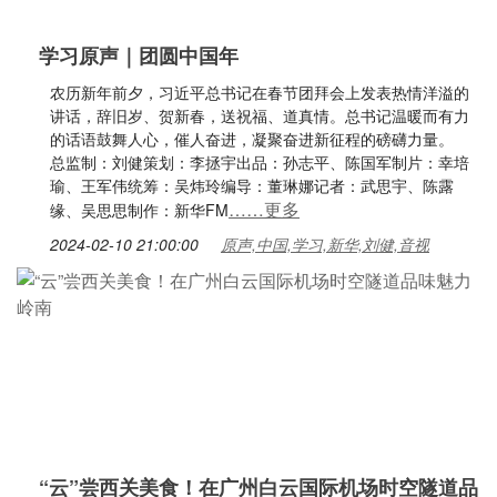
学习原声｜团圆中国年
农历新年前夕，习近平总书记在春节团拜会上发表热情洋溢的
讲话，辞旧岁、贺新春，送祝福、道真情。总书记温暖而有力
的话语鼓舞人心，催人奋进，凝聚奋进新征程的磅礴力量。
总监制：刘健策划：李拯宇出品：孙志平、陈国军制片：幸培
瑜、王军伟统筹：吴炜玲编导：董琳娜记者：武思宇、陈露
……更多
缘、吴思思制作：新华FM
2024-02-10 21:00:00
原声,中国,学习,新华,刘健,音视
“云”尝西关美食！在广州白云国际机场时空隧道品