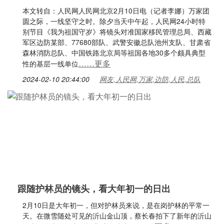
本文转自：人民网人民网北京2月10日电（记者李娜）万家团
圆之际，一线坚守之时。除夕当天中午起，人民网24小时特
别节目《我为祖国守岁》将镜头对准国家移民管理总局、西藏
军区边防某部、77680部队、武警安徽总队池州支队、甘肃省
森林消防总队、中国铁路北京局等祖国各地30多个颇具典型
……更多
性的基层一线单位
2024-02-10 20:44:00
网友,人民网,万家,边防,人民,总队
跟随护林员的镜头，看大年初一的日出
2月10日是大年初一，但对护林员来说，是在岗护林的平常一
天。在微雪随处可见的沂山金山顶，蔡长春拍下了新年的沂山