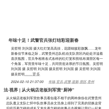
年味十足！武警官兵张灯结彩迎新春
吴哲明 刘兴国 摄大红灯笼高高挂，花团锦簇彩旗飘……龙年
新春佳节来临之际，武警贵州总队机动支队营区内处处洋溢着
喜庆氛围，官兵争相将各式各样的红灯笼和剪纸布满营区每一
个角落，军营里年味十足，共同营造浓厚的节日氛围。吴哲明
刘兴国 摄 吴哲明 刘兴国 摄吴哲明 刘兴国 摄 吴哲明 刘兴国
……更多
摄吴哲明
2024-02-10 21:37:00
年味,官兵,武警,迎新,营区,贵州
法·视界 | 从火锅店老板到军营“厨神”
从火锅店老板到军营炊事员看似毫不相干的两种身份在武警贵州
总队遵义支队仁怀中队炊事员余文浩身上得到了完美的切换这背
后经历着怎样的成长又发生着怎样的故事点击视频让我们一起来