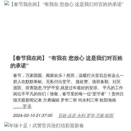
【春节我在岗】 “有我在 您放心 这是我们对百姓
的承诺”
春节，万家团圆、阖家欢乐！然而，温暖灯火背后总有这么一
群人在默默奉献、无私付出坚守。 接处警、值班备勤、社区
巡防、排查隐患,守护平安,就是过年最好的安排。 平凡的工作
岗位不平凡的你们！致敬，春节里的每一位“坚守者” ！贵州日
报天眼新闻记者 方勇编辑 罗华二审 何永利三审 欧阳海南
……更多
2024-02-10 21:37:00
百姓,这是,永利,罗华,万家,欧阳