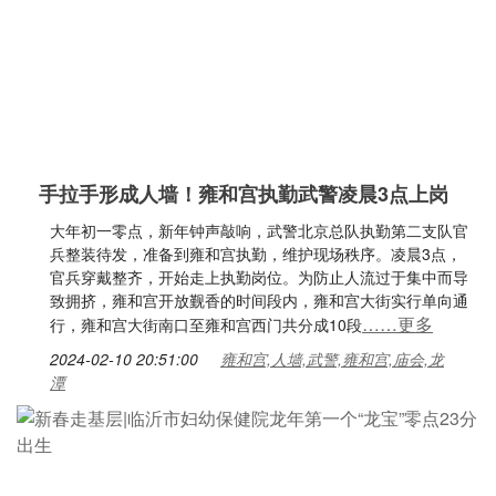
手拉手形成人墙！雍和宫执勤武警凌晨3点上岗
大年初一零点，新年钟声敲响，武警北京总队执勤第二支队官
兵整装待发，准备到雍和宫执勤，维护现场秩序。凌晨3点，
官兵穿戴整齐，开始走上执勤岗位。为防止人流过于集中而导
致拥挤，雍和宫开放觐香的时间段内，雍和宫大街实行单向通
……更多
行，雍和宫大街南口至雍和宫西门共分成10段
2024-02-10 20:51:00
雍和宫,人墙,武警,雍和宫,庙会,龙
潭