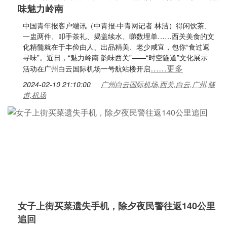
味魅力岭南
中国青年报客户端讯（中青报·中青网记者 林洁）得闲饮茶、
一盅两件、叩手茶礼、揭盖续水、睇数埋单……西关美食的文
化精髓就在于丰俭由人、出品精美、老少咸宜，包你“食过返
寻味”。近日，“魅力岭南 韵味西关”——“时空隧道”文化展示
……更多
活动在广州白云国际机场一号航站楼开启
2024-02-10 21:10:00
广州白云国际机场,西关,白云,广州,隧
道,机场
女子上街买菜遗失手机，除夕夜民警往返140公里
追回