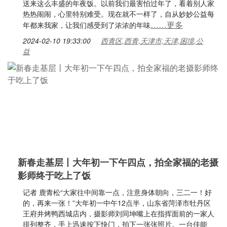
送来这么丰盛的年夜饭。以前我们最害怕过年了，看着别人家
热热闹闹，心里特别难受。现在就不一样了，自从妙妙公益每
……更多
年都来我家，让我们感受到了浓浓的年味
2024-02-10 19:33:00
西青区,西青,天津市,天津,困境,公
益
新春走基层丨大年初一下午四点，拍全家福的老摄
影师终于吃上了饭
记者 鹿青松“大家往中间靠一点，注意身体朝向，三二一！好
的，再来一张！”大年初一中午12点半，山东省菏泽市牡丹区
王府井烤鸭西城店内，摄影师刘同坤嘴上在指挥面前的一家人
排列整齐，手上迅速按下快门，拍下一张张照片。一台佳能