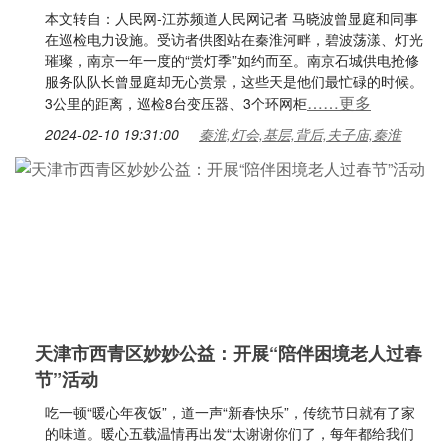
本文转自：人民网-江苏频道人民网记者 马晓波曾显庭和同事
在巡检电力设施。受访者供图站在秦淮河畔，碧波荡漾、灯光
璀璨，南京一年一度的“赏灯季”如约而至。南京石城供电抢修
服务队队长曾显庭却无心赏景，这些天是他们最忙碌的时候。
……更多
3公里的距离，巡检8台变压器、3个环网柜
2024-02-10 19:31:00
秦淮,灯会,基层,背后,夫子庙,秦淮
天津市西青区妙妙公益：开展“陪伴困境老人过春
节”活动
吃一顿“暖心年夜饭”，道一声“新春快乐”，传统节日就有了家
的味道。暖心五载温情再出发“太谢谢你们了，每年都给我们