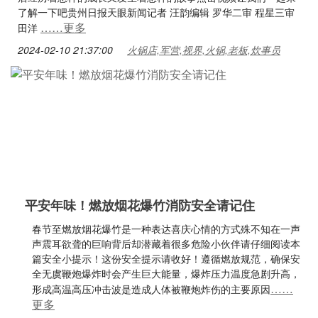
了解一下吧贵州日报天眼新闻记者 汪韵编辑 罗华二审 程星三审
……更多
田洋
2024-02-10 21:37:00
火锅店,军营,视界,火锅,老板,炊事员
平安年味！燃放烟花爆竹消防安全请记住
春节至燃放烟花爆竹是一种表达喜庆心情的方式殊不知在一声
声震耳欲聋的巨响背后却潜藏着很多危险小伙伴请仔细阅读本
篇安全小提示！这份安全提示请收好！遵循燃放规范，确保安
全无虞鞭炮爆炸时会产生巨大能量，爆炸压力温度急剧升高，
……
形成高温高压冲击波是造成人体被鞭炮炸伤的主要原因
更多