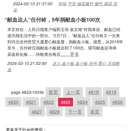
2024-02-10 21:37:00
年味,平安,烟花爆竹,爆竹,烟花,安
全
“献血达人”任付岭，5年捐献血小板100次
本文转自：人民日报客户端郭玉培 崔文艳“对我来说，献血已经
成为我生活中的一部分。”2月7日， “献血达人”任付岭又一次来
到河北沧州世贸大厦爱心献血屋，捐献血小板。据悉，从2018年
至今，任付岭仅捐献血小板就达到了100次。填写献血征询单、
……更多
采血前化验……待检查合格后
2024-02-10 21:52:00
达人,血小板,血小板,沧州,爱心,无偿献
血
首页
上一页
4818
4819
page 4823/10036
4820
4821
4822
4824
4825
4826
4823
4827
4828
下一页
末页
更多关于
社会
的资讯：