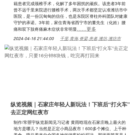
籍患者完成颈椎手术，化解了多年困扰的顽疾。该患者3年前
曾不远千里来院进行腰椎手术，两次手术都坚定认准潍坊市中
医院，是一份沉甸甸的信任，也是东院区脊柱外科团队对健康
守护的承诺。3年前，家住青海省西宁市的董先生（化姓）腰
……更多
痛和双下肢疼痛麻木症状非常明显
2024-04-16 21:44:00
千里,青海,脊梁,患者,潍坊,潍坊市
纵览视频｜石家庄年轻人新玩法！下班后“打火车”
去正定网红夜市
制作/常曌宇纵览新闻见习记者 黄雨晗现在石家庄晚上最火的
地方是哪儿？当然是正定小商品夜市！600多个摊位、上千种
美食，吸引着来自全国各地的游客纷纷探访，那场面简直是人