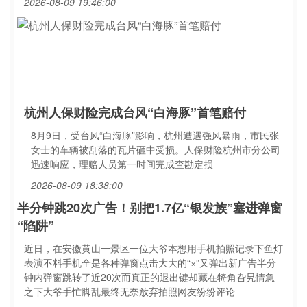
2026-08-09 19:46:00
杭州人保财险完成台风“白海豚”首笔赔付
8月9日，受台风“白海豚”影响，杭州遭遇强风暴雨，市民张
女士的车辆被刮落的瓦片砸中受损。人保财险杭州市分公司
迅速响应，理赔人员第一时间完成查勘定损
2026-08-09 18:38:00
半分钟跳20次广告！别把1.7亿“银发族”塞进弹窗
“陷阱”
近日，在安徽黄山一景区一位大爷本想用手机拍照记录下鱼灯
表演不料手机全是各种弹窗点击大大的“×”又弹出新广告半分
钟内弹窗跳转了近20次而真正的退出键却藏在犄角旮旯情急
之下大爷手忙脚乱最终无奈放弃拍照网友纷纷评论