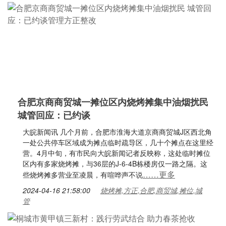
合肥京商商贸城一摊位区内烧烤摊集中油烟扰民
城管回应：已约谈
大皖新闻讯 几个月前，合肥市淮海大道京商商贸城J区西北角
一处公共停车区域成为摊点临时疏导区，几十个摊点在这里经
营。4月中旬，有市民向大皖新闻记者反映称，这处临时摊位
区内有多家烧烤摊，与36层的J-6-4B栋楼房仅一路之隔。这
……更多
些烧烤摊多营业至凌晨，有喧哗声不说
2024-04-16 21:58:00
烧烤摊,方正,合肥,商贸城,摊位,城
管