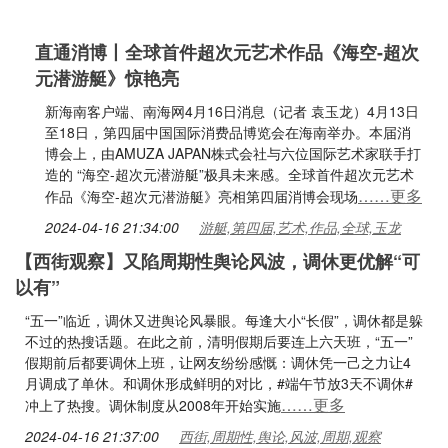
直通消博丨全球首件超次元艺术作品《海空-超次
元潜游艇》惊艳亮
新海南客户端、南海网4月16日消息（记者 袁玉龙）4月13日
至18日，第四届中国国际消费品博览会在海南举办。本届消
博会上，由AMUZA JAPAN株式会社与六位国际艺术家联手打
造的 “海空-超次元潜游艇”极具未来感。全球首件超次元艺术
……更多
作品《海空-超次元潜游艇》亮相第四届消博会现场
2024-04-16 21:34:00
游艇,第四届,艺术,作品,全球,玉龙
【西街观察】又陷周期性舆论风波，调休更优解“可
以有”
“五一”临近，调休又进舆论风暴眼。每逢大小“长假”，调休都是躲
不过的热搜话题。在此之前，清明假期后要连上六天班，“五一”
假期前后都要调休上班，让网友纷纷感慨：调休凭一己之力让4
月调成了单休。和调休形成鲜明的对比，#端午节放3天不调休#
……更多
冲上了热搜。调休制度从2008年开始实施
2024-04-16 21:37:00
西街,周期性,舆论,风波,周期,观察