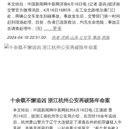
本文转自：中国新闻网中新网济南4月16日电 (记者 梁犇)据济南
交警官方微博消息，4月16日16时许，在工业北路维尔康门口
处，两辆公交车发生刮碰事故。事故发生后，交警部门第一时间
赶到现场处理。目前，伤者已送医救治，均无生命危险，事故正
……更多
在调查处理中。(完)
2024-04-16 22:51:00
伤者,济南,山东,公交车,事故,危险
十余载不懈追凶 浙江杭州公安再破陈年命案
本文转自：中国新闻网中新网杭州4月16日电 (王潇婧 曹
丹)16日，据浙江省杭州市公安局介绍，在历经10余年追凶
后，杭州萧山警方于辽宁大连锁定了潜逃在外的犯罪嫌疑人牛
某祥，并将其抓获归案，一起命案尘埃落定。“有个老乡被人