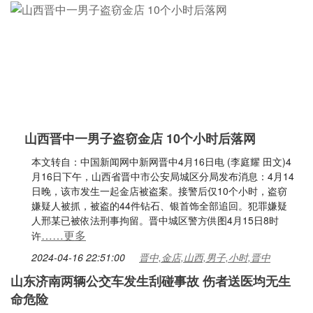
山西晋中一男子盗窃金店 10个小时后落网
本文转自：中国新闻网中新网晋中4月16日电 (李庭耀 田文)4
月16日下午，山西省晋中市公安局城区分局发布消息：4月14
日晚，该市发生一起金店被盗案。接警后仅10个小时，盗窃
嫌疑人被抓，被盗的44件钻石、银首饰全部追回。犯罪嫌疑
人邢某已被依法刑事拘留。晋中城区警方供图4月15日8时
……更多
许
2024-04-16 22:51:00
晋中,金店,山西,男子,小时,晋中
山东济南两辆公交车发生刮碰事故 伤者送医均无生
命危险