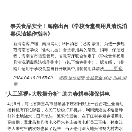
事关食品安全！海南出台《学校食堂餐用具清洗消
毒保洁操作指南》
新海南客户端、南海网4月16日消息（记者 蒙健）为进一步规
范海南省学校（含幼儿园）食堂餐用具的清洗、消毒、保洁过
程，海南省市场监管局、省教育厅联合制定了《学校食堂餐用
具清洗消毒保洁操作指南》（以下简称指南）。据介绍，《指
……更多
南》适用于学校食堂自行开展集中用餐餐用具清洗
2024-04-16 20:55:00
海南,操作指南,食品安全,保洁,用具,消
毒
“人工巡视+大数据分析” 助力春耕春灌保供电
4月9日，河北省秦皇岛市昌黎县下庄村田野上一台台花生全自动
播种机有序忙碌着，农民们纷纷打开机井，利用滴灌技术给播种
好的土地浇水，田间地头一派繁忙景象。在下庄村春耕春灌用电
高峰期，冀北昌黎县供电公司朱各庄镇供电所员工王伟、孙奉江
等人来村里的次数也多了起来，当天他们深入地头巡视为村内水