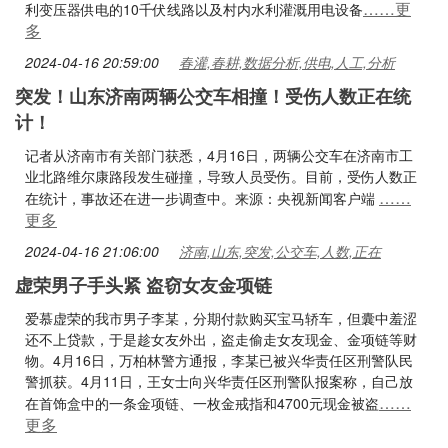
……更
利变压器供电的10千伏线路以及村内水利灌溉用电设备
多
2024-04-16 20:59:00
春灌,春耕,数据分析,供电,人工,分析
突发！山东济南两辆公交车相撞！受伤人数正在统
计！
记者从济南市有关部门获悉，4月16日，两辆公交车在济南市工
业北路维尔康路段发生碰撞，导致人员受伤。目前，受伤人数正
……
在统计，事故还在进一步调查中。来源：央视新闻客户端‍‍
更多
2024-04-16 21:06:00
济南,山东,突发,公交车,人数,正在
虚荣男子手头紧 盗窃女友金项链
爱慕虚荣的我市男子李某，分期付款购买宝马轿车，但囊中羞涩
还不上贷款，于是趁女友外出，盗走偷走女友现金、金项链等财
物。4月16日，万柏林警方通报，李某已被兴华责任区刑警队民
警抓获。4月11日，王女士向兴华责任区刑警队报案称，自己放
……
在首饰盒中的一条金项链、一枚金戒指和4700元现金被盗
更多