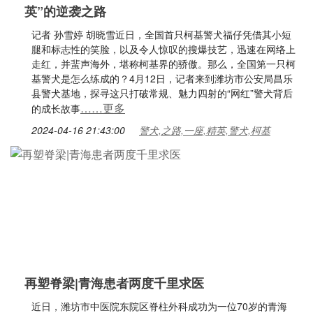
英”的逆袭之路
记者 孙雪婷 胡晓雪近日，全国首只柯基警犬福仔凭借其小短
腿和标志性的笑脸，以及令人惊叹的搜爆技艺，迅速在网络上
走红，并蜚声海外，堪称柯基界的骄傲。那么，全国第一只柯
基警犬是怎么练成的？4月12日，记者来到潍坊市公安局昌乐
县警犬基地，探寻这只打破常规、魅力四射的“网红”警犬背后
……更多
的成长故事
2024-04-16 21:43:00
警犬,之路,一座,精英,警犬,柯基
再塑脊梁|青海患者两度千里求医
近日，潍坊市中医院东院区脊柱外科成功为一位70岁的青海