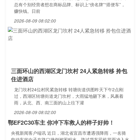
总有个别经营者想在商标品牌、标识上“傍名牌”“搭便车”，
赚快钱。日前
2026-08-09 08:02:00
三面环山的西湖区龙门坎村 24人紧急转移 拎包
住进酒店
龙门坎村24位村民紧急转移 转塘街道供图昨天下午2点刚
过，西湖区转塘街道龙门坎村，大雨猛地砸下来，风裹着
雨，从北、西、南三面的山上往下灌
2026-08-09 08:02:00
鄂EF2C30车主 你冲下车救人的样子好帅！
央视新闻客户端讯 近日，湖北省宜昌市遭遇强降雨，一名骑
电动车的女子在路口摔倒被困积水，路过货车司机冒雨冲入水