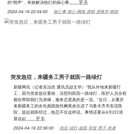
……更多
的“哨声”，有效解决他们的操心事
2024-04-16 22:04:00
烦心事,烦心,网格,虎林,虎林市,哨岗
突发急症，来疆务工男子就医一路绿灯
新疆网讯（记者吴治杰 通讯员赵文华）“我从外地来新疆打
工，因为突发急症看病，没想到医院一路绿灯，医护人员全程
都在帮助我们兄弟俩，服务态度真的是一流。”近日，从重庆
来新疆务工的余先彪因急性阑尾炎住进了乌鲁木齐市友谊医
院，提起就医经过，他忍不住这样说。事情还要从4月2日清
……更多
晨说起
2024-04-16 22:36:00
急症,绿灯,就医,突发,男子,患者