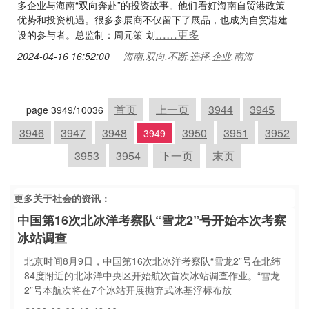
多企业与海南“双向奔赴”的投资故事。他们看好海南自贸港政策
优势和投资机遇。很多参展商不仅留下了展品，也成为自贸港建
……更多
设的参与者。总监制：周元策 划
2024-04-16 16:52:00
海南,双向,不断,选择,企业,南海
首页
上一页
3944
3945
page 3949/10036
3946
3947
3948
3950
3951
3952
3949
3953
3954
下一页
末页
更多关于
社会
的资讯：
中国第16次北冰洋考察队“雪龙2”号开始本次考察
冰站调查
北京时间8月9日，中国第16次北冰洋考察队“雪龙2”号在北纬
84度附近的北冰洋中央区开始航次首次冰站调查作业。“雪龙
2”号本航次将在7个冰站开展抛弃式冰基浮标布放