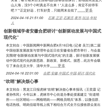
山人海，没3个小时真走不出来！“人这么多，肯定不好停车
……更多
吧？”“正定好远，打车好贵，只能周末去炫了
2024-04-16 21:51:00
石家,正定,石家庄,夜市,玩法,年轻
人
创新领域学者安徽合肥研讨“创新驱动发展与中国式
现代化”
本文转自：中国新闻网中新网合肥4月16日电 (记者 吴兰)第二届
中国创新发展政策与管理年会近日在安徽省合肥市举行，与会嘉
宾围绕“创新驱动发展与中国式现代化”的主题，探讨创新发展驱
动中国式现代化的新思路、新政策、新模式。据悉，此次年会吸
……更多
引了来自北京大学、清华大学
2024-04-16 22:01:00
合肥,安徽,中国式,中国,研讨,现代化
“吹哨”解决烦心事
本文转自：黑龙江日报虎林“吹哨”解决烦心事本报讯（王奕霖 记
者孙伟民）今年以来，虎林市中心街道办事处摸索建立 “街道哨
所——社区哨站——网格哨岗——网格员哨兵”体系，以微信群、
电话热线、哨岗信箱等线上线下相结合方式全方位接收群众发出