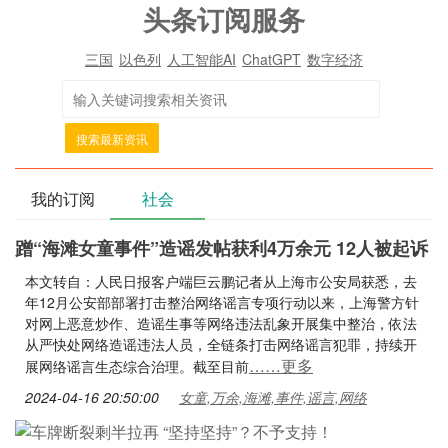
头条订阅服务
三国
以色列
人工智能AI
ChatGPT
数字经济
搜索最新资讯
我的订阅
社会
蹭“海滩女童事件”造谣发帖获利4万余元 12人被起诉
本文转自：人民日报客户端巨云鹏记者从上海市公安局获悉，去
年12月公安部部署打击整治网络谣言专项行动以来，上海警方针
对网上恶意炒作、造谣生事等网络违法乱象开展集中整治，依法
从严快处网络造谣违法人员，全链条打击网络谣言犯罪，持续开
……更多
展网络谣言生态综合治理。截至目前
2024-04-16 20:50:00
女童,万余,海滩,事件,谣言,网络