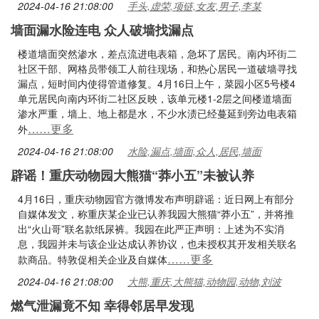
2024-04-16 21:08:00
手头,虚荣,项链,女友,男子,李某
墙面漏水险连电 众人破墙找漏点
楼道墙面突然渗水，差点流进电表箱，急坏了居民。南内环街二
社区干部、网格员带领工人前往现场，和热心居民一道破墙寻找
漏点，短时间内使得管道修复。4月16日上午，菜园小区5号楼4
单元居民向南内环街二社区反映，该单元楼1-2层之间楼道墙面
渗水严重，墙上、地上都是水，不少水渍已经蔓延到旁边电表箱
……更多
外
2024-04-16 21:08:00
水险,漏点,墙面,众人,居民,墙面
辟谣！重庆动物园大熊猫“莽小五”未被认养
4月16日，重庆动物园官方微博发布声明辟谣：近日网上有部分
自媒体发文，称重庆某企业已认养我园大熊猫“莽小五”，并将推
出“火山哥”联名款纸尿裤。我园在此严正声明：上述为不实消
息，我园并未与该企业达成认养协议，也未授权其开发相关联名
……更多
款商品。特敦促相关企业及自媒体
2024-04-16 21:08:00
大熊,重庆,大熊猫,动物园,动物,刘波
燃气泄漏竟不知 幸得邻居早发现