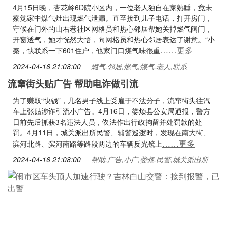
4月15日晚，杏花岭6D院小区内，一位老人独自在家熟睡，竟未
察觉家中煤气灶出现燃气泄漏。直至接到儿子电话，打开房门，
守候在门外的山右巷社区网格员和热心邻居帮她关掉燃气阀门，
开窗透气，她才恍然大悟，向网格员和热心邻居表达了谢意。“小
……更多
秦，快联系一下601住户，他家门口煤气味很重
2024-04-16 21:08:00
燃气,邻居,燃气,煤气,老人,联系
流窜街头贴广告 帮助电诈做引流
为了赚取“快钱”，几名男子线上受雇于不法分子，流窜街头往汽
车上张贴涉诈引流小广告。4月16日，娄烦县公安局通报，警方
日前先后抓获3名违法人员，依法作出行政拘留并处罚款的处
罚。4月11日，城关派出所民警、辅警巡逻时，发现在南大街、
……更多
滨河北路、滨河南路等路段两边的车辆反光镜上
2024-04-16 21:08:00
帮助,广告,小广,娄烦,民警,城关派出所