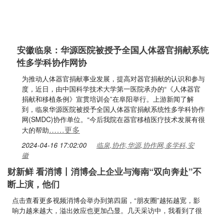
安徽临泉：华源医院被授予全国人体器官捐献系统
性多学科协作网协
为推动人体器官捐献事业发展，提高对器官捐献的认识和参与
度，近日，由中国科学技术大学第一医院承办的“《人体器官
捐献和移植条例》宣贯培训会”在阜阳举行。上游新闻了解
到，临泉华源医院被授予全国人体器官捐献系统性多学科协作
网(SMDC)协作单位。“今后我院在器官移植医疗技术发展有很
……更多
大的帮助
2024-04-16 17:02:00
临泉,协作,华源,协作网,多学科,安
徽
财新鲜 看消博丨消博会上企业与海南“双向奔赴”不
断上演，他们
点击查看更多视频消博会举办到第四届，“朋友圈”越拓越宽，影
响力越来越大，溢出效应也更加凸显。几天采访中，我看到了很