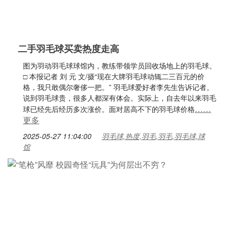
二手羽毛球买卖热度走高
图为羽动羽毛球球馆内，教练带领学员回收场地上的羽毛球。
□ 本报记者 刘 元 文/摄“现在大牌羽毛球动辄二三百元的价
格，我只敢偶尔奢侈一把。” 羽毛球爱好者李先生告诉记者。
说到羽毛球贵，很多人都深有体会。实际上，自去年以来羽毛
……
球已经先后经历多次涨价。面对居高不下的羽毛球价格
更多
2025-05-27 11:04:00
羽毛球,热度,羽毛,羽毛,羽毛球,球
馆