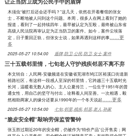
让正当防卫成为公民手中的盾牌
木须虫“被打后还会还手吗？”这几天，依然在开着餐馆的张女
士，不断地被人问到这个问题。本周，很多人在网上看到了她的
报道，看到了一起持续四年，最早被认定为互殴，最终被山东省
高级人民法院再审认定为正当防卫的案件。如今，案件尘埃落
……更
定，日子重回正轨，但张女士说，如果再遇到这样的事
多
2025-05-27 10:54:00
盾牌,防卫,公民,防卫,女士,案件
三十五载邻里情，七旬老人守护残疾邻居不离不弃
本文转自：人民网-安徽频道在安徽省芜湖市鸠江区裕溪口街道新
裕路社区，有这样一段感人至深的邻里情，它跨越三十五载时光
长河，温暖着无数人的心。主人公夏传兰，一位生于1951年的普
通女性，用自己的坚守与付出，诠释着人间至善。一次相遇，毅
……更多
然相助两家人的缘分还要从1990年的一个冬天说起
2025-05-27 10:54:00
七旬,邻里,残疾,邻居,老人,孙家
“脆皮安全帽”敲响劳保监管警钟
张玉胜过期近20年的安全帽，仍被作为“特价产品”公开售卖；网
络平台上公开售假，安全帽合格证被随意买卖；有的取得全国工