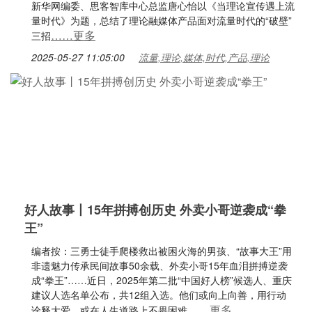
新华网编委、思客智库中心总监唐心怡以《当理论宣传遇上流
量时代》为题，总结了理论融媒体产品面对流量时代的“破壁”
……更多
三招
2025-05-27 11:05:00
流量,理论,媒体,时代,产品,理论
好人故事丨15年拼搏创历史 外卖小哥逆袭成“拳
王”
编者按：三勇士徒手爬楼救出被困火海的男孩、“故事大王”用
非遗魅力传承民间故事50余载、外卖小哥15年血泪拼搏逆袭
成“拳王”……近日，2025年第二批“中国好人榜”候选人、重庆
建议人选名单公布，共12组入选。他们或向上向善，用行动
……更多
诠释大爱，或在人生道路上不畏困难