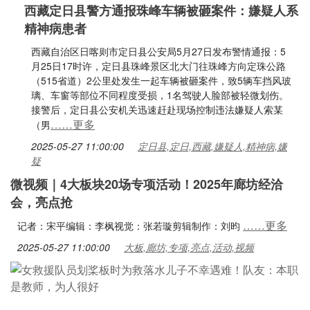
西藏定日县警方通报珠峰车辆被砸案件：嫌疑人系
精神病患者
西藏自治区日喀则市定日县公安局5月27日发布警情通报：5
月25日17时许，定日县珠峰景区北大门往珠峰方向定珠公路
（515省道）2公里处发生一起车辆被砸案件，致5辆车挡风玻
璃、车窗等部位不同程度受损，1名驾驶人脸部被轻微划伤。
接警后，定日县公安机关迅速赶赴现场控制违法嫌疑人索某
……更多
（男
2025-05-27 11:00:00
定日县,定日,西藏,嫌疑人,精神病,嫌
疑
微视频｜4大板块20场专项活动！2025年廊坊经洽
会，亮点抢
……更多
记者：宋平编辑：李枫视觉：张若璇剪辑制作：刘昀
2025-05-27 11:00:00
大板,廊坊,专项,亮点,活动,视频