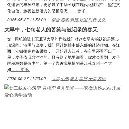
化建设的丰硕成果，更彰显了中华民族在现代化征程中，坚定文
……更多
化自信、激扬创新活力的昂扬姿态
2025-05-27 11:52:00
紫金,春潮,新篇,强国,时代,文化
大旱中，七旬老人的苦笑与被记录的春天
文 | 周航编辑 | 王珊瑚大旱的样貌我们对这次旱灾的认识是逐步
加深的。清明节出发，我们原计划拍中部东部的经济作物。在江
西、安徽拍完春茶采摘，一开始进入江苏，在车里还看不出干
旱，麦子依旧绿油油的。只有到了地里细看，你才会看到，麦子
的穗粒数是偏少的。第一个告诉我旱情的是江苏泰州一个大
……更多
姐
2025-05-27 11:53:00
大旱,七旬,老人,旱灾,干旱,农民