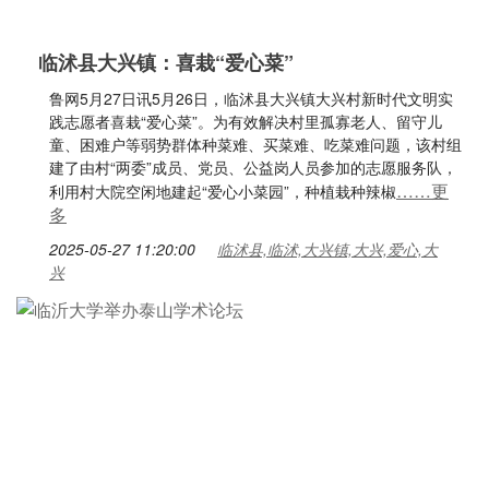
临沭县大兴镇：喜栽“爱心菜”
鲁网5月27日讯5月26日，临沭县大兴镇大兴村新时代文明实
践志愿者喜栽“爱心菜”。为有效解决村里孤寡老人、留守儿
童、困难户等弱势群体种菜难、买菜难、吃菜难问题，该村组
建了由村“两委”成员、党员、公益岗人员参加的志愿服务队，
……更
利用村大院空闲地建起“爱心小菜园”，种植栽种辣椒
多
2025-05-27 11:20:00
临沭县,临沭,大兴镇,大兴,爱心,大
兴