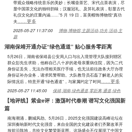
带观众领略传统音乐的美妙；长嘴壶茶艺、宋代点茶表演，尽
显中国茶文化的独特韵味；汉服冠礼、及笄礼表演，彰显古代
礼仪文化的庄重内涵……”5 月 19 日，富美帽饰博物馆“真功
……更多
夫
2025-05-27 11:37:00
博物,博物馆,主题活动,功夫,活动,主
题
湖南保靖开通办证“绿色通道” 贴心服务零距离
5月26日，湖南省保靖县公安局人口与出入境管理大队接到辖区
群众彭先生求助，他称自己八十岁的老母亲重病住院，因为二代
身份证丢失，无法办理相关医疗手续，也无法前往政务大厅办理
身份证补办业务，请求民警帮助。大队教导员石磊了解老人的实
……更多
际情况后，特意开通“绿色通道”，与家属约定了时间
2025-05-27 11:45:00
保靖,湖南,绿色通道,零距离,通道,绿色
【地评线】紫金e评：激荡时代春潮 谱写文化强国新
篇
南海潮涌，鹏城风劲。5月26日，2025文化强国建设高峰论坛在
深圳奏响新时代文化强音，来自全国的文化建设者们齐聚改革开
放前沿阵地，共绘文化繁荣新蓝图。这场盛会不仅展现了中国文