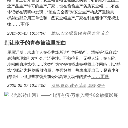
业产品生产许可的生产厂家，也在偷偷生产劣质安全帽……有媒
体记者在调研中发现，“脆皮安全帽”对安全生产构成严重隐患，
折射出部分用工单位和一些安全帽生产厂家在利益驱使下无视法
……更多
律
2025-05-27 10:54:00
脆皮,安全帽,警钟,劳保,监管,安全
别让孩子的青春被流量扭曲
瞿周近期，未成年人在公共场所进行危险骑行、滑板等“玩命式”
表演的现象引发社会广泛关注。不戴护具、无视人流，在台阶、
步梯间俯冲炫技……这类行为常被拍摄成短视频上传网络，以“酷
炫”“潮流”为标签吸引流量。争强好胜、热衷表现自己，是青少年
……更多
的特性，但那些在镜头前做出高难度动作的孩子
2025-05-27 10:54:00
流量,青春,孩子,流量,危险,孩子