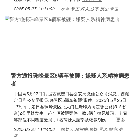
2025-05-27 11:11:00
小哥,拳王,好人,故事,历史,拳击
警方通报珠峰景区5辆车被砸：嫌疑人系精神病患
者
中国网5月27日讯 据西藏定日县公安局微信公众号消息，西藏
定日县公安局报“珠峰景区5辆车被砸”事件。2025年5月25日
17时许，定日县珠峰景区北大门往珠峰方向定珠公路(515省
道)2公里处发生一起车辆被砸案件，致5辆车挡风玻璃、车窗
……更多
等部位不同程度受损，1名驾驶人脸部被轻微划伤
2025-05-27 11:14:00
嫌疑人,精神病,嫌疑,景区,警方,患
者