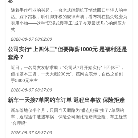
随着手作行业的兴起，一台老式缝纫机正悄然回归年轻人的生
活。踩下踏板，听针脚穿梭的规律声响，看布料在指尖蜕变为
实用小物——这种“沉浸式慢手工”成了今夏最抚凡心的解压方
式
2026-08-07 08:02:00
公司实行“上四休三”但要降薪1000元 是福利还是
套路？
近日，一名网友发帖求助：“公司从7月开始实行‘上四休三’，
但扣基本工资，一天大概200元”。该网友表示，自己之前到
手5800元左右
2026-08-07 08:37:00
新车一天接7单网约车订单 返程出事故 保险拒赔
新车落地仅半个月，只因当天顺路为“赚点电费”接了7单网约
车，返程途中遭遇车祸，保险公司据此拒赔商业险，车主疑惑
“合理吗”
2026-08-07 08:37:00