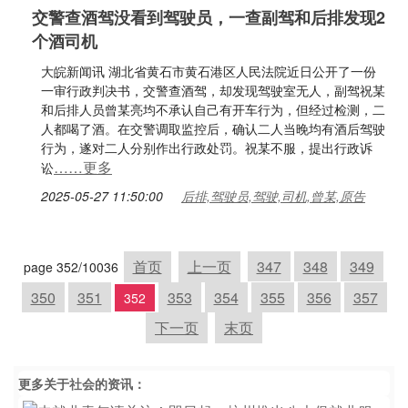
交警查酒驾没看到驾驶员，一查副驾和后排发现2
个酒司机
大皖新闻讯 湖北省黄石市黄石港区人民法院近日公开了一份
一审行政判决书，交警查酒驾，却发现驾驶室无人，副驾祝某
和后排人员曾某亮均不承认自己有开车行为，但经过检测，二
人都喝了酒。在交警调取监控后，确认二人当晚均有酒后驾驶
行为，遂对二人分别作出行政处罚。祝某不服，提出行政诉
……更多
讼
2025-05-27 11:50:00
后排,驾驶员,驾驶,司机,曾某,原告
首页
上一页
347
348
349
page 352/10036
350
351
353
354
355
356
357
352
下一页
末页
更多关于
社会
的资讯：