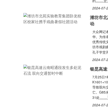
……更
的
2024-07-2
潍坊市北
动
大众网记者
华。为传
优秀传统
坊市戏剧
孔子学堂
2024-07-2
银昆高速
7月25日
K1601
导致双向
亡。G8
……
31处
2024-07-2