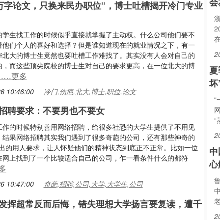
会
0万字论文，只换来民办职位”，博士吐槽揭开冷门专业
浙
的学生找工作的时候似乎直接就掌握了主动权。什么公司他们要不
看他们个人的喜好和选择？但是谁知道现在的就业情况之下，有一
2
华北大的博士生竟然也要吐槽工作难找了。其实没有人会对自己的
的，而这些顶尖院校的博士生对自己的要求更高，在一位北大的博
夏
……更多
坏
6 10:46:00
冷门,伤疤,北大,博士,职位,论文
招聘要求：不要男也不要女
工作的时候特别善用网络招聘，给很多社恐的大学生提供了不用见
2
。结果网络招聘其实我们遇到了很多奇葩的公司，还有那些神奇的
提出的用人要求，让人怀疑他们的精神状态到底正不正常。比如一位
中
在网上找到了一个比较适合自己的公司，乍一看条件什么的都符
心
多
6 10:47:00
奇葩,招聘,公司,大学,大学生,公司
发挥超常反而后悔，错失理想大学扬言要复读，遭千
2