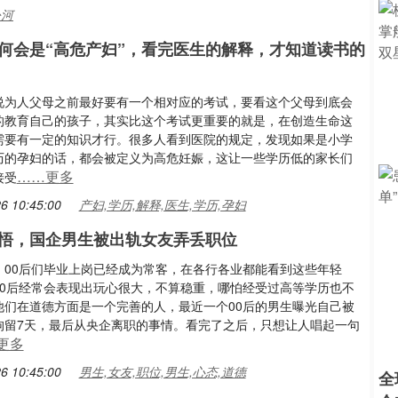
汾河
何会是“高危产妇”，看完医生的解释，才知道读书的
说为人父母之前最好要有一个相对应的考试，要看这个父母到底会
的教育自己的孩子，其实比这个考试更重要的就是，在创造生命这
需要有一定的知识才行。很多人看到医院的规定，发现如果是小学
历的孕妇的话，都会被定义为高危妊娠，这让一些学历低的家长们
……更多
接受
6 10:45:00
产妇,学历,解释,医生,学历,孕妇
悟，国企男生被出轨女友弄丢职位
，00后们毕业上岗已经成为常客，在各行各业都能看到这些年轻
00后经常会表现出玩心很大，不算稳重，哪怕经受过高等学历也不
他们在道德方面是一个完善的人，最近一个00后的男生曝光自己被
拘留7天，最后从央企离职的事情。看完了之后，只想让人唱起一句
更多
6 10:45:00
男生,女友,职位,男生,心态,道德
全