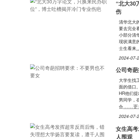
“北大3
伤
清华北大
要去完全
小部分清
现状满意
士生看来
2024-07-2
公司奇葩
大学生找
面的借口
HR他们
男同学，
……更
合
2024-07-2
女生高考
人围观