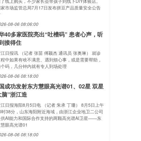
除了线上购买，不少家长会带孩子到线下DIY体验店。
国家市场监管总局7月17日发布拼豆产品质量安全公告
后
026-08-06 08:06:00
华40多家医院亮出“吐槽码” 患者心声，听
到接得住
江日报讯 （记者 张苗 傅颖杰 通讯员 张奥琳） 就诊
过程中如果有啥不满意、遇到烦心事，或是需要帮助，
扫个码，几分钟内就有专人到场处理
026-08-06 08:18:00
国成功发射东方慧眼高光谱01、02星 双星
大脑”浙江造
江日报海阳8月5日电 （记者 朱承 丁珊） 8月5日上午
10时38分，山东海阳附近海域，由浙江企业地卫二公司
提供AI能力和国际合作支持的两颗高光谱AI卫星——东
方慧眼高光谱01
026-08-06 08:18:00