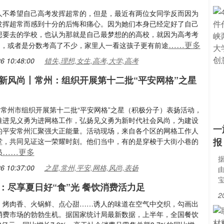
人不希望自己高考发挥超常的，但是，最近有两位女同学反而因为
发挥超常而感到十分的后悔和痛心。因为她们本身已经定好了自己
想要去的学校，也认为那就是自己最梦想的的高校，就因为高考考
……更多
0名，或者是分数考高了不少，家里人一看这孩子更有前途
6 10:48:00
错失,理想,女生,高考,大学,高考
新风尚丨常州：组织开展第十二批“平安网格”之星
，常州市组织开展第十二批“平安网格”之星（积极分子）表扬活动，
推进见义勇为进网格工作，弘扬见义勇为新时代社会风尚，为建设
一
的平安常州汇聚强大正能量。活动现场，来自各个区的网格工作人
报
堂，共同见证这一荣耀时刻。他们当中，有的是穿梭于大街小巷的
……更多
员
据
6 10:37:00
之星,常州,平安,网格,风尚,表扬
：尽享夏日好“食”光 餐饮消费活力足
2
，烤肉香、火锅鲜、点心甜……诱人的味道在空气中交织，勾画出
消费市场的勃勃生机。据国家统计局最新数据，上半年，全国餐饮