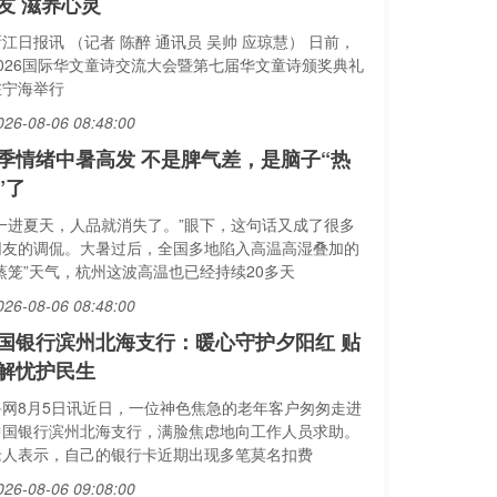
友 滋养心灵
江日报讯 （记者 陈醉 通讯员 吴帅 应琼慧） 日前，
2026国际华文童诗交流大会暨第七届华文童诗颁奖典礼
在宁海举行
026-08-06 08:48:00
季情绪中暑高发 不是脾气差，是脑子“热
”了
“一进夏天，人品就消失了。”眼下，这句话又成了很多
网友的调侃。大暑过后，全国多地陷入高温高湿叠加的
“蒸笼”天气，杭州这波高温也已经持续20多天
026-08-06 08:48:00
国银行滨州北海支行：暖心守护夕阳红 贴
解忧护民生
鲁网8月5日讯近日，一位神色焦急的老年客户匆匆走进
中国银行滨州北海支行，满脸焦虑地向工作人员求助。
老人表示，自己的银行卡近期出现多笔莫名扣费
026-08-06 09:08:00