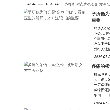
2024-07-26 10:43:00
小浪底,小浪,水库,公告,黄河,
学历低为
重要
很多人都
不会合理
个环节也
及以下学
觉得无法
2024-07-2
多痛的领
时光飞逝
人。但是
一定保证
戴绿帽还
……
歌词
2024-07-2