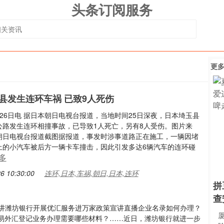
头条订阅服务
更
县发生连环车祸 已致9人死伤
26日电 据日本朝日电视台报道，当地时间25日深夜，日本埼玉县
公路发生连环相撞事故，已导致1人死亡，另有8人受伤。图片来
朝日电视台报道截图据报道，事发时涉事道路正在施工，一辆因堵
上的小汽车被后方一辆卡车撞击，因此引发多达6辆汽车的连环碰
多
6 10:30:00
连环,日本,车祸,朝日,日本,连环
拼
查
宣讲潍坊银行开展优汇服务进万家政策宣讲直播企业名录如何办理？
易外汇登记业务办理需要哪些材料？……近日，潍坊银行就进一步