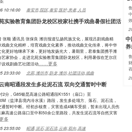
多
6 10:16:00
泰安市,院区,泰安,医护,患者,人员
苑实验教育集团卧龙校区校家社携手戏曲暑假社团活
2
中
 张顺 通讯员 张保良 潍坊报道弘扬民族文化，展现吕剧戏曲精
承戏曲文化精粹，培育戏曲文化素养，推动戏曲文化传承，将中华
养
文化更好地继承下来，更好地发扬光大，暑期里，君泰集团携手潍
曲艺家协会，走进北苑实验教育集团卧龙校区，利用暑假在芝尔庄
……更多
开设戏剧曲艺社团活动
5 23:33:00
北苑,潍坊市,卧龙,潍坊,社团活动,戏曲
2
云南昭通段发生多处泥石流 双向交通暂时中断
1时2分，G85银昆高速公路昭通段K1551（庙口）至
+100M（盐津县境内冷水溪）路段，发生多处塌方、落石、泥石流，
交通暂时中断。经初步核查，灾害造成4辆车受损，暂未出现人员伤
5水麻高速公路庙口至中和50余公里路段，共发生泥石流等自然灾害
更多
5 23:55:00
昭通,泥石,泥石流,云南,双向,高速