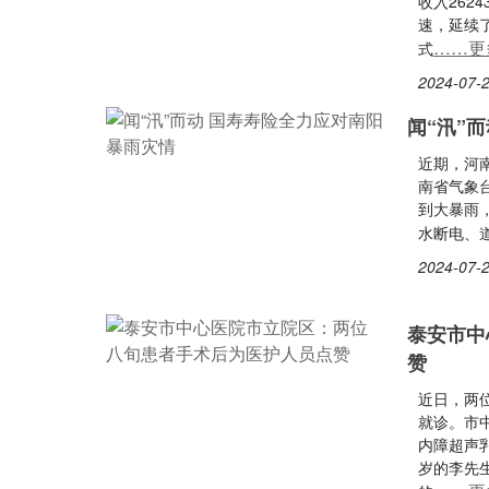
收入262
速，延续
……更
式
2024-07-2
闻“汛”
近期，河
南省气象台
到大暴雨
水断电、
2024-07-2
泰安市中
赞
近日，两
就诊。市
内障超声
岁的李先