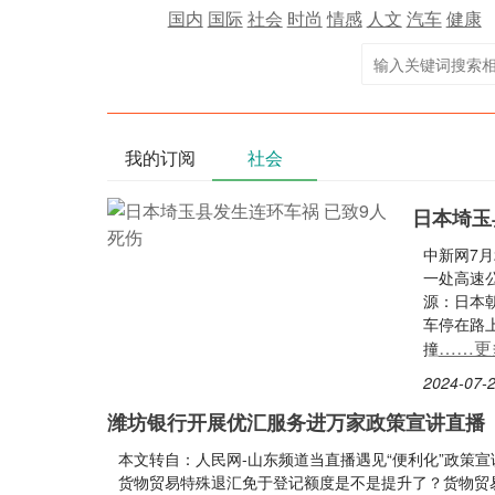
国内
国际
社会
时尚
情感
人文
汽车
健康
我的订阅
社会
日本埼玉
中新网7月
一处高速
源：日本
车停在路
……更
撞
2024-07-2
潍坊银行开展优汇服务进万家政策宣讲直播
本文转自：人民网-山东频道当直播遇见“便利化”政策
货物贸易特殊退汇免于登记额度是不是提升了？货物贸