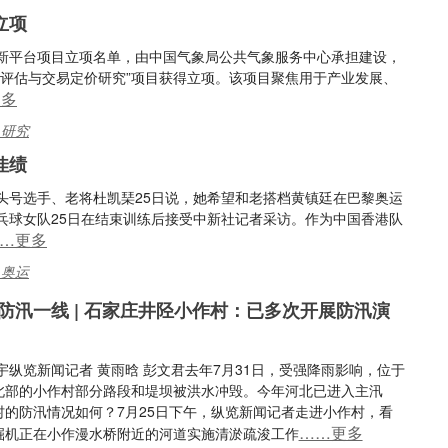
立项
技创新平台项目立项名单，由中国气象局公共气象服务中心承担建设，
值评估与交易定价研究”项目获得立项。该项目聚焦用于产业发展、
更多
,研究
佳绩
女队头号选手、老将杜凯琹25日说，她希望和老搭档黄镇廷在巴黎奥运
乓球女队25日在结束训练后接受中新社记者采访。作为中国香港队
…更多
,奥运
防汛一线 | 石家庄井陉小作村：已多次开展防汛演
宇纵览新闻记者 黄雨晗 彭文君去年7月31日，受强降雨影响，位于
北部的小作村部分路段和堤坝被洪水冲毁。今年河北已进入主汛
村的防汛情况如何？7月25日下午，纵览新闻记者走进小作村，看
……更多
掘机正在小作漫水桥附近的河道实施清淤疏浚工作