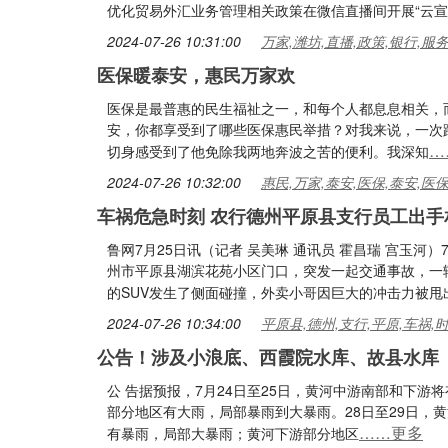
优化贸易外汇业务管理相关政策在微信直播间开展“云宣
2024-07-26 10:31:00
万家,潍坊,直播,政策,银行,服
医保暖泰安，惠民万家欢
医保是最普惠的民生福祉之一，和每个人都息息相关，
安，你都享受到了哪些医保惠民举措？对我来说，一次
…
切身感受到了他免除我两地奔波之苦的便利。我深知
2024-07-26 10:32:00
惠民,万家,泰安,医保,泰安,医
车祸危急时刻 农行德州平原县支行员工出手
鲁网7月25日讯（记者 吴美琳 通讯员 霍昌瑞 宫玉
州市平原县湖滨花苑小区门口，突发一起交通事故，一
的SUV发生了侧面碰撞，外卖小哥因巨大的冲击力被甩
2024-07-26 10:34:00
平原县,德州,支行,平原,车祸,
公告！涉及小浪底、西霞院水库、故县水库
公 告据预报，7月24日至25日，黄河中游南部和下
部分地区有大雨，局部暴雨到大暴雨。28日至29日，
……更多
有暴雨，局部大暴雨；黄河下游部分地区