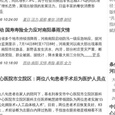
43亿元，同比增长7.9%，高于社会消费品零售总额3.7%的同比增
了增长态势，展现出较强的发展活力。日益丰富的餐饮消费形
多
6 10:24:00
夏日,活力,观察,餐饮,消费,财经
而动 国寿寿险全力应对南阳暴雨灾情
南省多个地市持续强降雨，河南南阳启动防汛一级应急响应。据河
监测显示，7月14日8时至17日8时，河南黄河以南大部出现暴雨
，南阳市社旗县、新野县发生洪水、内涝，部分村庄受灾严重、断
……更多
道路受阻、群众被困。据统计，降水量最大前三分别为
6 10:18:00
而动,南阳,灾情,寿险,暴雨,全力
条
河
心医院市立院区：两位八旬患者手术后为医护人员点
位八旬患者在家人的陪同下，慕名到泰安市中心医院市立院区眼科
2
中心医院市立院区眼科主任医师鲍慧婧带领团队为两位患者实施“白
乳化摘除术+人工晶体植入术”。目前，两位患者术后恢复良好。83
中
生，术前诊断为左眼白内障过熟期，手指放在眼前都是模糊看不清
心