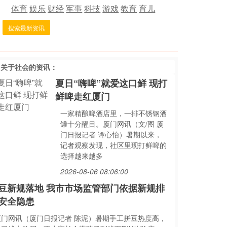
体育
娱乐
财经
军事
科技
游戏
教育
育儿
搜索最新资讯
多关于
社会
的资讯：
夏日“嗨啤”就爱这口鲜 现打
鲜啤走红厦门
一家精酿啤酒店里，一排不锈钢酒
罐十分醒目。厦门网讯（文/图 厦
门日报记者 谭心怡）暑期以来，
记者观察发现，社区里现打鲜啤的
选择越来越多
2026-08-06 08:06:00
豆新规落地 我市市场监管部门依据新规排
安全隐患
厦门网讯（厦门日报记者 陈泥）暑期手工拼豆热度高，