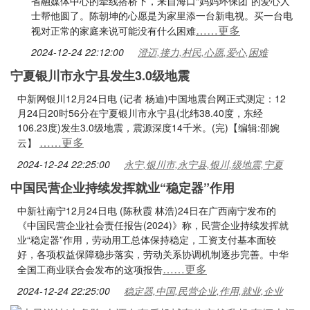
省融媒体中心的牵线搭桥下，来自海口“妈妈环保团”的爱心人
士帮他圆了。陈朝坤的心愿是为家里添一台新电视。买一台电
……更多
视对正常的家庭来说可能没有什么困难
2024-12-24 22:12:00
澄迈,接力,村民,心愿,爱心,困难
宁夏银川市永宁县发生3.0级地震
中新网银川12月24日电 (记者 杨迪)中国地震台网正式测定：12
月24日20时56分在宁夏银川市永宁县(北纬38.40度，东经
106.23度)发生3.0级地震，震源深度14千米。(完)【编辑:邵婉
……更多
云】
2024-12-24 22:25:00
永宁,银川市,永宁县,银川,级地震,宁夏
中国民营企业持续发挥就业“稳定器”作用
中新社南宁12月24日电 (陈秋霞 林浩)24日在广西南宁发布的
《中国民营企业社会责任报告(2024)》称，民营企业持续发挥就
业“稳定器”作用，劳动用工总体保持稳定，工资支付基本面较
好，各项权益保障稳步落实，劳动关系协调机制逐步完善。中华
……更多
全国工商业联合会发布的这项报告
2024-12-24 22:25:00
稳定器,中国,民营企业,作用,就业,企业