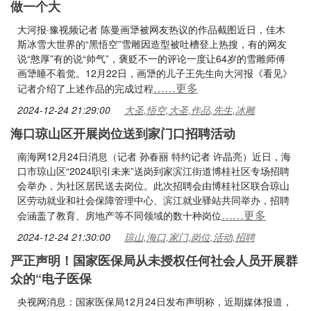
做一个大
大河报·豫视频记者 陈曼画犟被网友热议的作品截图近日，佳木
斯冰雪大世界的“黑悟空”雪雕因造型被吐槽登上热搜，有的网友
说“憨厚”有的说“帅气”，褒贬不一的评论一度让64岁的雪雕师傅
画犟睡不着觉。12月22日，画犟的儿子王先生向大河报《看见》
……更多
记者介绍了上述作品的完成过程
2024-12-24 21:29:00
大圣,悟空,大圣,作品,先生,冰雕
海口琼山区开展岗位送到家门口招聘活动
南海网12月24日消息（记者 孙春丽 特约记者 许晶亮）近日，海
口市琼山区“2024职引未来”送岗到家滨江街道博桂社区专场招聘
会举办，为社区居民送去岗位。此次招聘会由博桂社区联合琼山
区劳动就业和社会保障管理中心、滨江就业驿站共同举办，招聘
……更多
会涵盖了教育、房地产等不同领域的数十种岗位
2024-12-24 21:30:00
琼山,海口,家门,岗位,活动,招聘
严正声明！国家医保局从未授权任何社会人员开展群
众的“电子医保
央视网消息：国家医保局12月24日发布声明称，近期媒体报道，