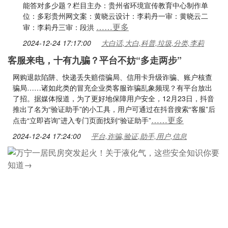
能答对多少题？栏目主办：贵州省环境宣传教育中心制作单
位：多彩贵州网文案：黄晓云设计：李莉丹一审：黄晓云二
……更多
审：李莉丹三审：段洪
2024-12-24 17:17:00
大白话,大白,科普,垃圾,分类,李莉
客服来电，十有九骗？平台不妨“多走两步”
网购退款陷阱、快递丢失赔偿骗局、信用卡升级诈骗、账户核查
骗局……诸如此类的冒充企业类客服诈骗乱象频现？有平台放出
了招。据媒体报道，为了更好地保障用户安全，12月23日，抖音
推出了名为“验证助手”的小工具，用户可通过在抖音搜索“客服”后
……更多
点击“立即咨询”进入专门页面找到“验证助手”
2024-12-24 17:24:00
平台,诈骗,验证,助手,用户,信息