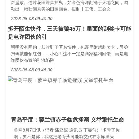
烂盛放。连片花田迎风摇曳，如金色海洋翻涌于天地之间，勾
勒出一幅壮阔秀美的田园画卷。摄制丨王伟、王会文
2026-08-08 09:40:00
拆开陌生快件，三天被骗45万！里面的刮奖卡可能
是电诈团伙的引
明明没有网购，却收到了匿名快件，包裹里附赠刮奖卡，号称
扫码就能领红包……小心！这不一定是商家福利回馈，而是电
诈团伙布置的引流陷阱
2026-08-08 09:48:00
青岛平度：蓼兰镇赤子临危拯溺 义举擎托生命
鲁网8月7日讯（记者 潘亚妮 通讯员 丁昱匀）“多亏了你
啊，要不是你，我这把老骨头可能就交代在水库里头