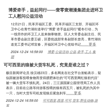
博爱牵手，益起同行——壹零壹潮漫集团走进环卫
工人慰问公益活动
12月21日，民革开福区工委、民革开福区三支部、开福区环
卫中心在青竹湖街道举行“博爱˙牵手益起同行”暖冬行动，为
一线劳作的环卫工人送来御寒物资。区人大常委会副主任、民
革市委会副主委王硕，区委统战部常务副部长曾亮，青竹湖街
……更多
道党工委书记邓宜春，开福区环卫中心党组书记
2024-12-24 16:58:00
博爱,公益活动,公益,牵手,工人,集
团
可可西里的狼被大货车轧死，究竟是谁之过？
极目新闻评论员 徐汉雄23日，多名网友在社交平台发帖表示，疑
似因被游客投喂食物而变得膘肥体壮的“可可西里网红狼初代目”
被一辆大货车不慎轧死。24日，三江源国家公园管理局工作人员
表示，目前在公路等待游客投喂的狼有四五只，被轧死的为其中
……更多
一只，当时大货车司机发现狼后紧急刹车
2024-12-24 16:59:00
可可西里,西里,可可,货车,野生动物,游
客