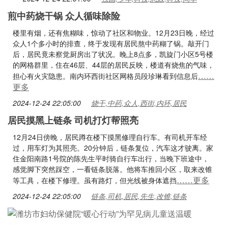
煎中药烧干锅 众人循味除险
楼里有烟，还有焦糊味，惊动了社区和物业。12月23日晚，经过
众人1个多小时的排查，终于发现有居民熬中药糊了锅。敲开门
后，居民竟未察觉厨房出了状况。晚上8点多，凯旋门小区5号楼
的网格群里，住在46层、44层的居民反映，楼道有烧焦的气味，
……
担心有火灾隐患。南内环西街社区网格员段珍琳看到信息后
更多
2024-12-24 22:05:00
烧干,中药,众人,西街,内环,居民
居民摸黑上链条 司机打灯帮照亮
12月24日傍晚，居民蹲在楼下摸黑修理自行车。有司机开车经
过，用车灯为其照亮。20分钟后，链条复位，汽车这才驶离。家
住金阳南路1号院的陈先生平时骑自行车出行，当晚下班途中，
感觉脚下突然踩空，一看链条脱落。他将车推回小区，取来改锥
……更多
等工具，在楼下修理。虽有路灯，但光线被身体遮挡
2024-12-24 22:05:00
链条,司机,居民,先生,改锥,链条