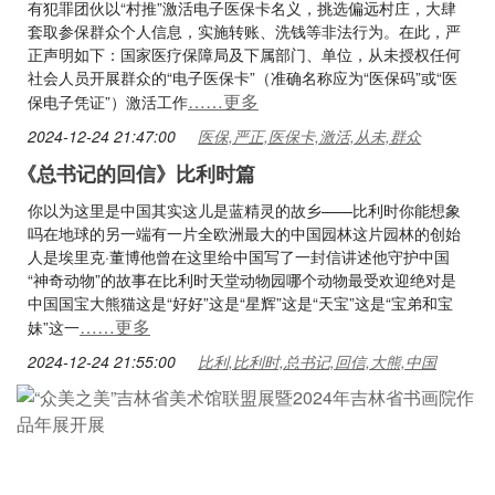
有犯罪团伙以“村推”激活电子医保卡名义，挑选偏远村庄，大肆
套取参保群众个人信息，实施转账、洗钱等非法行为。在此，严
正声明如下：国家医疗保障局及下属部门、单位，从未授权任何
社会人员开展群众的“电子医保卡”（准确名称应为“医保码”或“医
……更多
保电子凭证”）激活工作
2024-12-24 21:47:00
医保,严正,医保卡,激活,从未,群众
《总书记的回信》比利时篇
你以为这里是中国其实这儿是蓝精灵的故乡——比利时你能想象
吗在地球的另一端有一片全欧洲最大的中国园林这片园林的创始
人是埃里克·董博他曾在这里给中国写了一封信讲述他守护中国
“神奇动物”的故事在比利时天堂动物园哪个动物最受欢迎绝对是
中国国宝大熊猫这是“好好”这是“星辉”这是“天宝”这是“宝弟和宝
……更多
妹”这一
2024-12-24 21:55:00
比利,比利时,总书记,回信,大熊,中国