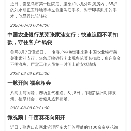
近日，秦皇岛市第一医院疝、腹壁和小儿外科病房内，65岁
的刘永明正安静地等待左侧腹沟疝手术。对于即将到来的手
术，他显得比较轻松
2026-08-08 08:48:00
中国农业银行莱芜张家洼支行：快速追回不明扣
款，守住客户“钱袋
鲁网8月7日讯近日，一名客户神色慌张来到中国农业银行莱
芜张家洼支行，焦急反映银行卡出现多笔莫名扣款，账户资金
不明流失。厅堂工作人员第一时间上前安抚情绪
2026-08-08 09:05:00
一脉开闽 福泉相会
八闽山河同源，赛场意气相逢。8月8日，“闽超”福州对阵泉
州。福泉相会，看健儿逐梦赛场。
2026-08-08 09:21:00
微视频丨千亩葵花向阳开
近日，张家口市塞北管理区东大门管理处的1100余亩葵花绚