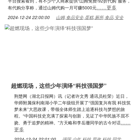
平台搜索看到，有不少个人商家提供“山姆免费/92折代购”服务，
……更多
有代购分享称，通过山姆代购一月可赚5000元
2024-12-24 22:00:00
山姆,食品安全,蛋糕,厕所,食品,安全
超燃现场，这些少年演绎“科技强国梦”
荆楚网（湖北日报网）讯（记者许文秀 通讯员杜荣）近日，
华师附属保利南湖小学二年级组开展了“强国复兴有我 科技筑
梦未来”大思政课，带领全体师生踏上追逐科技与梦想的旅
程。“中国科技史充满了探索与创新，见证了中华民族不屈不
……
挠、勇于追梦的精神。”方天略和李岳珊同学的古今对话
更多
2024-12-24 22:01:00
强国,少年,科技,思政,科技,同学