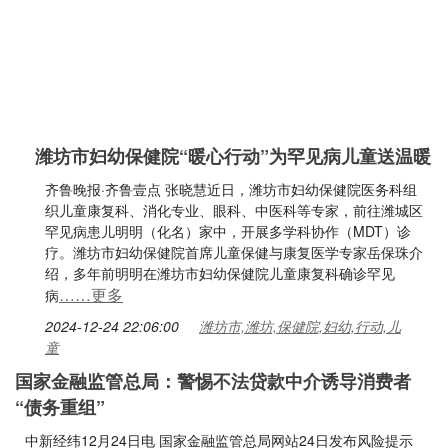
潍坊市妇幼保健院“暖心行动”为罕见病儿童送温暖
齐鲁晚报·齐鲁壹点 张晓慧近日，潍坊市妇幼保健院医务科组
织儿童康复科、消化专业、眼科、中医科等专家，前往潍城区
罕见病患儿明明（化名）家中，开展多学科协作（MDT）诊
疗。潍坊市妇幼保健院首席儿童保健与康复医学专家岳保珠介
绍，多年前明明在潍坊市妇幼保健院儿童康复科确诊罕见
……更多
病
2024-12-24 22:06:00
潍坊市,潍坊,保健院,妇幼,行动,儿
童
国家金融监管总局：警惕不法贷款中介诱导消费者
“债务重组”
中新经纬12月24日电 国家金融监管总局网站24日发布风险提示