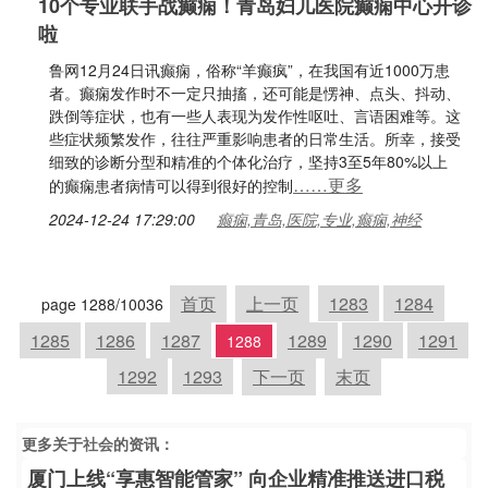
10个专业联手战癫痫！青岛妇儿医院癫痫中心开诊
啦
鲁网12月24日讯癫痫，俗称“羊癫疯”，在我国有近1000万患
者。癫痫发作时不一定只抽搐，还可能是愣神、点头、抖动、
跌倒等症状，也有一些人表现为发作性呕吐、言语困难等。这
些症状频繁发作，往往严重影响患者的日常生活。所幸，接受
细致的诊断分型和精准的个体化治疗，坚持3至5年80%以上
……更多
的癫痫患者病情可以得到很好的控制
2024-12-24 17:29:00
癫痫,青岛,医院,专业,癫痫,神经
首页
上一页
1283
1284
page 1288/10036
1285
1286
1287
1289
1290
1291
1288
1292
1293
下一页
末页
更多关于
社会
的资讯：
厦门上线“享惠智能管家” 向企业精准推送进口税