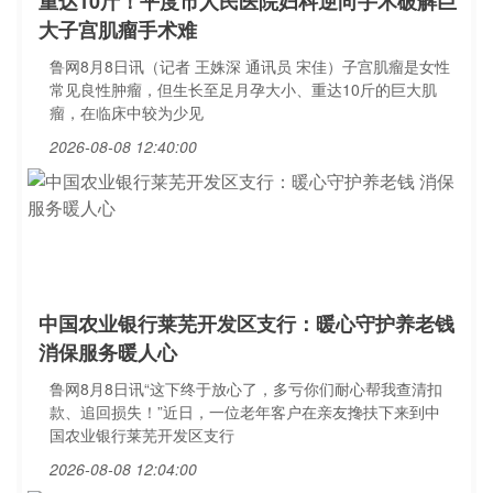
重达10斤！平度市人民医院妇科逆向手术破解巨
大子宫肌瘤手术难
鲁网8月8日讯（记者 王姝深 通讯员 宋佳）子宫肌瘤是女性
常见良性肿瘤，但生长至足月孕大小、重达10斤的巨大肌
瘤，在临床中较为少见
2026-08-08 12:40:00
中国农业银行莱芜开发区支行：暖心守护养老钱
消保服务暖人心
鲁网8月8日讯“这下终于放心了，多亏你们耐心帮我查清扣
款、追回损失！”近日，一位老年客户在亲友搀扶下来到中
国农业银行莱芜开发区支行
2026-08-08 12:04:00