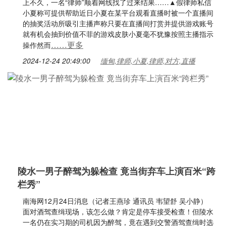
上不久，一名“律师”顺着网线找了过来结果……▲假律师私信
小夏称可提供帮助近日小夏在某平台观看直播时被一个直播间
的抽奖活动所吸引主播声称只要在直播间打赏并提供游戏账号
就有机会抽到价值不菲的游戏皮肤小夏毫不犹豫按照主播指示
……更多
操作然而
2024-12-24 20:49:00
缅甸,律师,小夏,律师,对方,直播
陵水一男子醉驾为躲检查 竟当街弃车上演百米“跨
栏秀”
南海网12月24日消息（记者王燕珍 通讯员 韦望舒 吴小静）
面对酒驾查缉现场，该怎么做？肯定是停车接受检查！但陵水
一名仍在实习期的司机因为醉驾，竟在遇到交警酒驾查缉时选