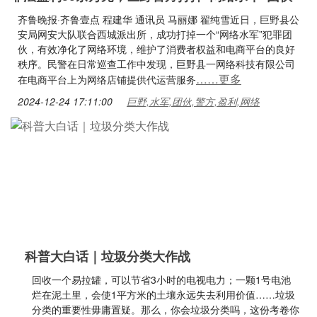
齐鲁晚报·齐鲁壹点 程建华 通讯员 马丽娜 翟纯雪近日，巨野县公
安局网安大队联合西城派出所，成功打掉一个“网络水军”犯罪团
伙，有效净化了网络环境，维护了消费者权益和电商平台的良好
秩序。民警在日常巡查工作中发现，巨野县一网络科技有限公司
……更多
在电商平台上为网络店铺提供代运营服务
2024-12-24 17:11:00
巨野,水军,团伙,警方,盈利,网络
科普大白话｜垃圾分类大作战
回收一个易拉罐，可以节省3小时的电视电力；一颗1号电池
烂在泥土里，会使1平方米的土壤永远失去利用价值……垃圾
分类的重要性毋庸置疑。那么，你会垃圾分类吗，这份考卷你