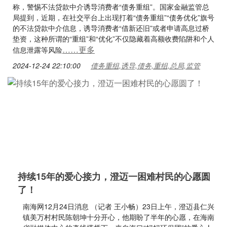
称，警惕不法贷款中介诱导消费者“债务重组”。国家金融监管总
局提到，近期，在社交平台上出现打着“债务重组”“债务优化”旗号
的不法贷款中介信息，诱导消费者“借新还旧”或者申请高息过桥
垫资，这种所谓的“重组”和“优化”不仅隐藏着高额收费陷阱和个人
……更多
信息泄露等风险
2024-12-24 22:10:00
债务重组,诱导,债务,重组,总局,监管
持续15年的爱心接力，澄迈一困难村民的心愿圆
了！
南海网12月24日消息 （记者 王小畅）23日上午，澄迈县仁兴
镇美万村村民陈朝坤十分开心，他期盼了半年的心愿，在海南