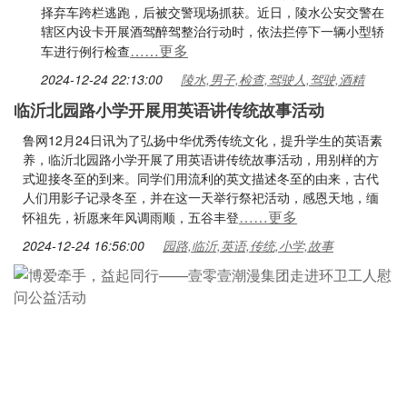
择弃车跨栏逃跑，后被交警现场抓获。近日，陵水公安交警在
辖区内设卡开展酒驾醉驾整治行动时，依法拦停下一辆小型轿
……更多
车进行例行检查
2024-12-24 22:13:00
陵水,男子,检查,驾驶人,驾驶,酒精
临沂北园路小学开展用英语讲传统故事活动
鲁网12月24日讯为了弘扬中华优秀传统文化，提升学生的英语素
养，临沂北园路小学开展了用英语讲传统故事活动，用别样的方
式迎接冬至的到来。同学们用流利的英文描述冬至的由来，古代
人们用影子记录冬至，并在这一天举行祭祀活动，感恩天地，缅
……更多
怀祖先，祈愿来年风调雨顺，五谷丰登
2024-12-24 16:56:00
园路,临沂,英语,传统,小学,故事