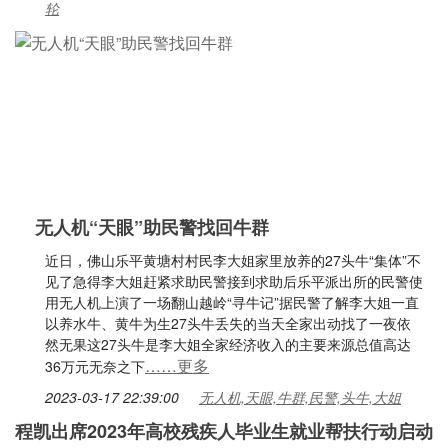
轮
无人机“天眼”助民警找回牛群
近日，佛山乐平黄塘村村民李大姐家里放养的27头牛“集体”不
见了急得李大姐赶紧求助民警接到求助后乐平派出所的民警使
用无人机上演了一场翻山越岭“寻牛记”据民警了解李大姐一直
以养水牛、黄牛为生27头牛丢失的当天全家出动找了一夜依
然无果这27头牛是李大姐全家经济收入的主要来源总值高达
……更多
36万元无奈之下
2023-03-17 22:39:00
无人机,天眼,牛群,民警,头牛,大姐
程凯出席2023年高校残疾人毕业生就业帮扶行动启动