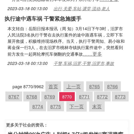
2023-03-18 00:13:00
出行,关爱,车站,课堂,流动,老人
执行途中遇车祸 干警紧急施援手
本文转自：岳阳日报本报讯（周 知）3月14日下午3时，汨罗市
人民法院3名执行干警在去执行案件的途中路遇车祸，立即下车
展开救援，积极维持现场秩序。当天，执行干警周知、易小咏和
蒋金保一行3人，在去汨罗市桃林寺镇执行案件途中，突然看到
……更多
前方发生一起两轮摩托车侧翻的交通事故
2023-03-18 00:13:00
干警,车祸,汨罗,干警,汨罗市,事故
首页
上一页
8765
8766
page 8770/9962
8767
8768
8769
8771
8772
8773
8770
8774
8775
下一页
末页
更多关于
社会
的资讯：