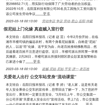
资298852.71元，用实际行动保障了广大劳动者的合法权益。
2022年10月，岳阳某科技有限公司30名员工因拖欠工资问题与
……更多
该公司发生劳动争议
2023-03-18 00:13:00
劳动争议,争议,劳动,君山,岳阳,仲裁
假尼姑上门化缘 真盗贼入室行窃
本文转自：岳阳日报本报讯（记者 赵 芸）今年2月份开始，在临
湘市羊楼司镇的偏远农村，有两个身着尼姑服装，自称是“尼姑”
的人，以送“符”化缘、送平安为由，向老百姓推销佛教用品，然
后趁着老百姓不注意进行盗窃。近日，羊楼司派出所民警一举将
其擒获。2月26日，羊楼司派出所接到辖区群众彭某某报警称自
……更多
己家进小偷了
2023-03-18 00:13:00
盗贼,尼姑,尼姑,平安,进一,老百姓
关爱老人出行 公交车站变身“流动课堂”
本文转自：岳阳日报本报讯（记者 李 婷）“老人家，这是有关老
年人安全乘坐公交车的宣传单，您带回去了解一下，为了您的平
安出行，乘车时一定要注意安全。”3月9日上午，市公交集团一
分公司开展“关爱老人安全出行”宣传活动。早上7点，市公交集团
……更多
一分公司的党员志愿者们早早便来到了东方红小学