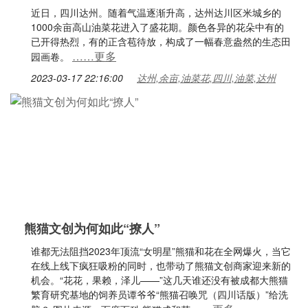
近日，四川达州。随着气温逐渐升高，达州达川区米城乡的
1000余亩高山油菜花进入了盛花期。颜色各异的花朵中有的
已开得热烈，有的正含苞待放，构成了一幅春意盎然的生态田
……更多
园画卷。
2023-03-17 22:16:00
达州,余亩,油菜花,四川,油菜,达州
熊猫文创为何如此“撩人”
谁都无法阻挡2023年顶流“女明星”熊猫和花在全网爆火，当它
在线上线下疯狂吸粉的同时，也带动了熊猫文创商家迎来新的
机会。“花花，果赖，泽儿——”这几天谁还没有被成都大熊猫
繁育研究基地的饲养员谭爷爷“熊猫召唤咒（四川话版）”给洗