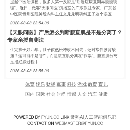
提起中医治脑梗，很多人第一反应是“后遗症康复期再慢慢调
理”。近日，做客“天眼问医”演播室的广东派驻专家、广东省
中医院贵州医院神经内科主任文龙龙明确纠正了这个误区
2026-08-08 23:54:00
【天眼问医】产后怎么判断腹直肌是不是分离了？
专家亲授自测法
生完孩子好几年，肚子依然松垮收不回去，还时常伴腰背酸
痛？这可能不是“胖”，而是腹直肌分离在“作祟”。腹直肌分离
是指妊娠过程中
2026-08-08 23:55:00
体育
娱乐
财经
军事
科技
游戏
教育
育儿
国内
国际
社会
时尚
情感
人文
汽车
健康
常熟AI人工智能俱乐部
POWERED BY
FYUN.CC
LINK:
CONTACT ON
WEBMASTER@FYUN.CC