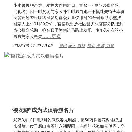
小小警民联络群，发挥大作用近日，官窑一4岁小男孩小盛
（化名）因一时贪玩与家长外出时独自跑开不慎迷失街头幸得
民警通过警民联络群发动群众力量仅用时20分钟帮助小盛找
回家人上午9时30分许，官窑派出所社区警务队官窑分队接到
热心群众求助，称在官里路南边马路上发现一名4岁左右的小
……更多
男孩与家人走失
2023-03-17 22:29:00
警民,家人,联络,群众,男孩,力量
“樱花游”成为武汉春游名片
武汉3月16日电3月的武汉春光明媚，超50万株樱花树陆续迎
来盛放。位于磨山南麓的东湖樱园，连绵的花海如云似霞，亭