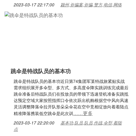
2023-03-17 22:17:00
颍州,诈骗案,诈骗,警方,电信,网络
跳伞是特战队员的基本功
跳伞是特战队员的基本功近日第74集团军某特战旅紧贴实战
需求组织展开多伞型、多方式、多高度伞降实跳训练完成最后
跳伞准备后特战队员们在投放员的带领下迅速登机准备实跳抵
达预定空域大家按照指挥口令依次跃出机舱根据空中风向风速
灵活调整降落伞拉开队形朵朵伞花在空中竞相绽放向着着陆点
……更多
精准降落携装低空跳伞是此次训
2023-03-17 22:20:00
基本功,队员,队员,作战,伞型,着陆
点