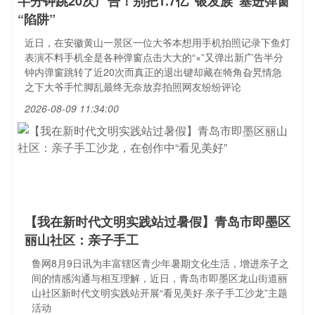
半分钟跳20次广告！别把1.7亿“银发族”塞进弹窗
“陷阱”
近日，在安徽黄山一景区一位大爷本想用手机拍照记录下鱼灯
表演不料手机全是各种弹窗点击大大的“×”又弹出新广告半分
钟内弹窗跳转了近20次而真正的退出键却藏在犄角旮旯情急
之下大爷手忙脚乱最终无奈放弃拍照网友纷纷评论
2026-08-09 11:34:00
【我在新时代文明实践站过暑假】青岛市即墨区
丽山社区：亲子手工
鲁网8月9日讯为丰富辖区青少年暑期文化生活，增进亲子之
间的情感沟通与相互理解，近日，青岛市即墨区龙山街道丽
山社区新时代文明实践站开展“看见美好·亲子手工沙龙”主题
活动