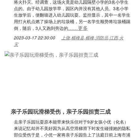
将火扑灭。经调查，这场火竟是幼儿园隔壁小学的3名小学生
点的。由于幼儿园放学早，园区内并没有其他人员。3名小学
生放学后，便翻墙进入幼儿园玩耍。监控显示，其中一名学生
用打火机点燃了操场上的垃圾桶，另一名学生顺势将垃圾桶踢
……更多
倒，随后，3人又跑到旁边的
2023-03-17 22:30:00
上饶,横峰县,横峰,消防员,江西,火
灾
亲子乐园玩滑梯受伤，亲子乐园担责三成
去亲子乐园玩耍原本能带来快乐但对于9岁女孩小优（化名）
来说记忆却并不美好因为从高空滑梯滑下时发生碰撞她的隐私
部位受伤于是，小优一家将亲子乐园告上了法庭日前上海市浦