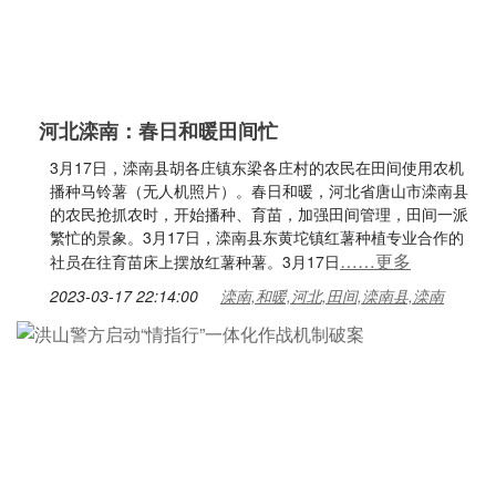
河北滦南：春日和暖田间忙
3月17日，滦南县胡各庄镇东梁各庄村的农民在田间使用农机
播种马铃薯（无人机照片）。春日和暖，河北省唐山市滦南县
的农民抢抓农时，开始播种、育苗，加强田间管理，田间一派
繁忙的景象。3月17日，滦南县东黄坨镇红薯种植专业合作的
……更多
社员在往育苗床上摆放红薯种薯。3月17日
2023-03-17 22:14:00
滦南,和暖,河北,田间,滦南县,滦南