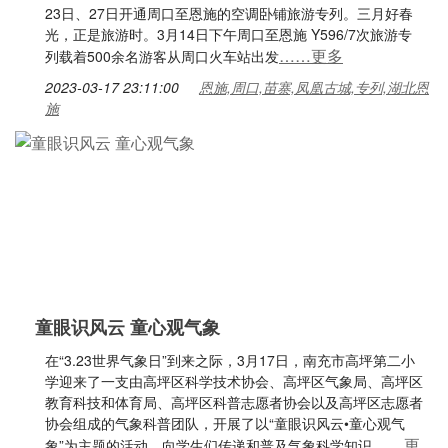
23日、27日开通周口至恩施的空调卧铺旅游专列。三月好春
光，正是旅游时。3月14日下午周口至恩施 Y596/7次旅游专
……更多
列载着500余名游客从周口火车站出发
2023-03-17 23:11:00
恩施,周口,苗寨,凤凰古城,专列,湖北恩
施
童眼识风云 童心观气象
在“3.23世界气象日”到来之际，3月17日，南充市高坪第二小
学迎来了一支由高坪区科学技术协会、高坪区气象局、高坪区
教育科技和体育局、高坪区科普志愿者协会以及高坪区志愿者
协会组成的气象科普团队，开展了以“童眼识风云•童心观气
……更
象”为主题的活动，向学生们传递和普及气象科学知识