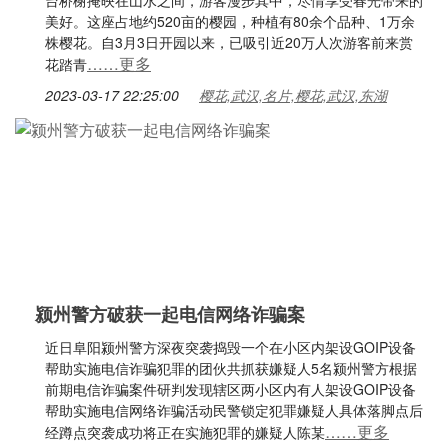
台桥榭掩映在山水之间，游客漫步其中，尽情享受春光带来的
美好。这座占地约520亩的樱园，种植有80余个品种、1万余
株樱花。自3月3日开园以来，已吸引近20万人次游客前来赏
……更多
花踏青
2023-03-17 22:25:00
樱花,武汉,名片,樱花,武汉,东湖
颍州警方破获一起电信网络诈骗案
近日阜阳颍州警方深夜突袭捣毁一个在小区内架设GOIP设备
帮助实施电信诈骗犯罪的团伙共抓获嫌疑人5名颍州警方根据
前期电信诈骗案件研判发现辖区两小区内有人架设GOIP设备
帮助实施电信网络诈骗活动民警锁定犯罪嫌疑人具体落脚点后
……更多
经蹲点突袭成功将正在实施犯罪的嫌疑人陈某