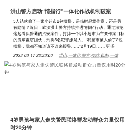
洪山警方启动“情指行”一体化作战机制破案
5人结伙偷了一家小超市2包槟榔，是临时起意作案，还是另
有隐情？近日，武汉洪山警方持续推进“削峰”行动，通过深挖
这起看似普通的治安案件，打掉一个以小超市为主要作案目标
的流窜盗窃团伙，刑拘5名犯罪嫌疑人。“我超市被人偷了2包
……更多
槟榔，我都不知道该不该来报警……”2月19日
2023-03-17 22:33:00
洪山,一体化,警方,作战,机制,一体
4岁男孩与家人走失警民联络群发动群众力量仅用
时20分钟