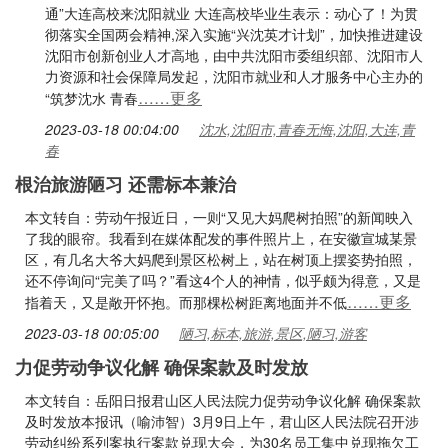
通”大连高校来沈阳就业 大连高校毕业生表示：动心了！为贯
彻落实全国两会精神,深入实施“兴沈英才计划”，加快推进建设
沈阳市创新创业人才高地，由中共沈阳市委组织部、沈阳市人
力资源和社会保障局发起，沈阳市就业和人才服务中心主办的
……更多
“筑梦沈水 青春
2023-03-18 00:04:00
沈水,沈阳市,青春无悔,沈阳,大连,青
春
根治旅游陋习 还需标本兼治
本文转自：劳动午报近日，一则“又见大妈爬树拍照”的新闻映入
了我的眼帘。我看到在媒体配发的事件照片上，在安徽宣城某景
区，有几名大爷大妈爬到景区松树上，站在树顶上摆姿势拍照，
还不停询问“完美了吗？”看这4个人的神情，似乎颇为得意，又是
……更多
指着天，又是敞开怀抱。而那棵松树距离地面并不低
2023-03-18 00:05:00
陋习,标本,旅游,景区,陋习,游客
力促劳动争议化解 确保案款及时发放
本文转自：岳阳日报君山区人民法院力促劳动争议化解 确保案款
及时发放本报讯（喻沛智）3月9日上午，君山区人民法院召开涉
劳动纠纷系列案执行案款兑现大会，为30名员工集中兑现拖欠工