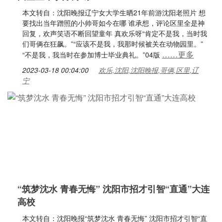
本文转自：沈阳晚报辽宁女大学生晒21年前游沈阳老照片 想
要找出当年蹭照的小帅哥如今在哪 谁承想，评论区里全是神
回复，欢声笑语不断回望童年 真欢乐呀“肯定不是我，当时我
们哥俩在狂飙。”“应该不是我，我那时候被关在动物园里。”
……更多
“不是我，我当时在参加博士毕业典礼。”04版
2023-03-18 00:04:00
欢乐,沈阳,沈阳晚报,哥俩,区里,辽
宁
“筑梦沈水 青春无悔” 沈阳市招才引智“直通”大连
高校
本文转自：沈阳晚报“筑梦沈水 青春无悔” 沈阳市招才引智“直