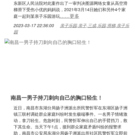
东新区人民法院对此案作出了一审判决图源网络女童从高空滑
梯滑下受伤小优的妈妈说，2021年3月14日她们和另外4个家
……更多
庭一起到某亲子乐园游玩
2023-03-17 22:36:00
亲子乐园,亲子,三成,乐园,滑梯,亲子乐
园
南昌一男子持刀刺向自己的胸口轻生！
近日，南昌市东湖分局扬子洲派出所民警忻军在东湖区扬子洲
镇三联村调处群众家庭纠纷时发生极端事件。一名男子情绪激
动，拿刀轻生。危急时刻，民警忻军伸出自己的手臂挡刀，救
下其生命。当天下午1点，接到群众家庭矛盾纠纷的报警求
助，南昌市公安局东湖分局扬子洲派出所社区民警忻军立即前