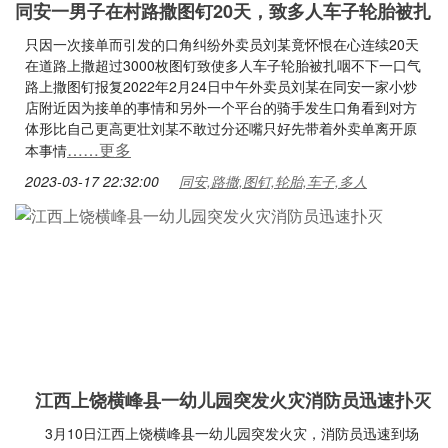
同安一男子在村路撒图钉20天，致多人车子轮胎被扎
只因一次接单而引发的口角纠纷外卖员刘某竟怀恨在心连续20天
在道路上撒超过3000枚图钉致使多人车子轮胎被扎咽不下一口气
路上撒图钉报复2022年2月24日中午外卖员刘某在同安一家小炒
店附近因为接单的事情和另外一个平台的骑手发生口角看到对方
体形比自己更高更壮刘某不敢过分还嘴只好先带着外卖单离开原
……更多
本事情
2023-03-17 22:32:00
同安,路撒,图钉,轮胎,车子,多人
江西上饶横峰县一幼儿园突发火灾消防员迅速扑灭
3月10日江西上饶横峰县一幼儿园突发火灾，消防员迅速到场