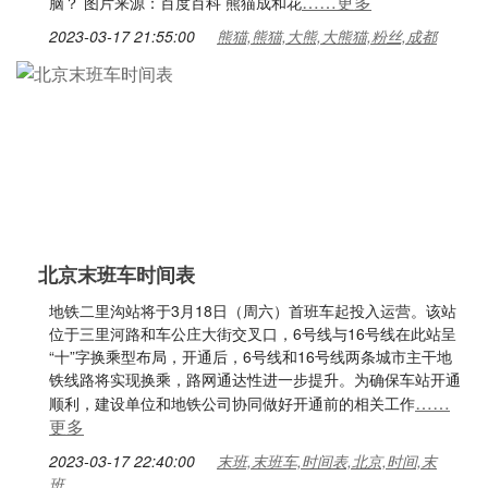
……更多
脑？ 图片来源：百度百科 熊猫成和花
2023-03-17 21:55:00
熊猫,熊猫,大熊,大熊猫,粉丝,成都
北京末班车时间表
地铁二里沟站将于3月18日（周六）首班车起投入运营。该站
位于三里河路和车公庄大街交叉口，6号线与16号线在此站呈
“十”字换乘型布局，开通后，6号线和16号线两条城市主干地
铁线路将实现换乘，路网通达性进一步提升。为确保车站开通
……
顺利，建设单位和地铁公司协同做好开通前的相关工作
更多
2023-03-17 22:40:00
末班,末班车,时间表,北京,时间,末
班