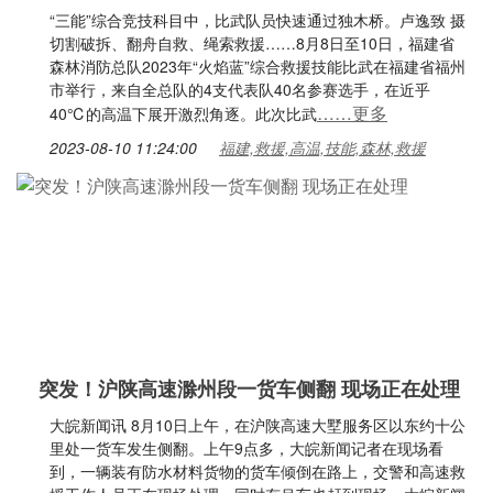
“三能”综合竞技科目中，比武队员快速通过独木桥。卢逸致 摄
切割破拆、翻舟自救、绳索救援……8月8日至10日，福建省
森林消防总队2023年“火焰蓝”综合救援技能比武在福建省福州
市举行，来自全总队的4支代表队40名参赛选手，在近乎
……更多
40℃的高温下展开激烈角逐。此次比武
2023-08-10 11:24:00
福建,救援,高温,技能,森林,救援
突发！沪陕高速滁州段一货车侧翻 现场正在处理
大皖新闻讯 8月10日上午，在沪陕高速大墅服务区以东约十公
里处一货车发生侧翻。上午9点多，大皖新闻记者在现场看
到，一辆装有防水材料货物的货车倾倒在路上，交警和高速救