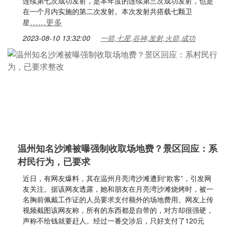
连续第七次成功发射，是本年度的连续第三次成功发射，也是
在一个月内实施的第二次发射。本次发射共搭载七颗卫
……更多
星
2023-08-10 13:32:00
一箭,七星,谷神,发射,火箭,成功
温州知名沙滩被曝强制收取场地费？景区回应：系
村民行为，已要求
近日，有网友爆料，其在温州月亮湾沙滩遭到“欺客”，引发网
友关注。据该网友透露，她和朋友在月亮湾沙滩烧烤时，被一
名胸前佩戴工作证的人员要求支付额外的场地费用。网友上传
视频截图该网友称，所有的东西都是自带的，对方却很强硬，
声称不给钱就要赶人。经过一番交涉后，只好支付了120元