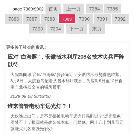
首页
上一页
7384
7385
page 7389/9962
7386
7387
7388
7390
7391
7392
7389
7393
7394
下一页
末页
更多关于
社会
的资讯：
应对“白海豚”，安徽省水利厅208名技术尖兵严阵
以待
大皖新闻讯 台风“白海豚”步步逼近，安徽防汛形势骤然吃紧。
8月8日，大皖新闻记者从省水利厅获悉，为应对9日至12日自
南向北横扫全省的强风暴雨
2026-08-08 20:09:00
谁来管管电动车远光灯？！
大伙晚上出门，是不是都被电动车远光灯晃到过？“远光乱象”
屡禁不止，根源就是改装成本低、门槛低。网上几十到几百元
就能买到各类强光射灯