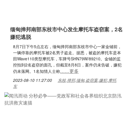
缅甸掸邦南部东枝市中心发生摩托车盗窃案，2名
嫌犯逃脱
8月7日下午5点左右，缅甸掸邦南部东枝市中心一家金铺前，
一辆停靠的摩托车被2名男子盗走。据悉，被盗的摩托车是本
田Wave110类型摩托车，车牌号SHN79W/89210。金铺的监
控拍到2名盗窃的面孔，但截至8月8日，案件仍未告破，嫌犯
……更多
仍未落网。1名知情人士称
2023-08-10 11:27:00
东枝,掸邦,缅甸,盗窃案,嫌犯,摩托
车