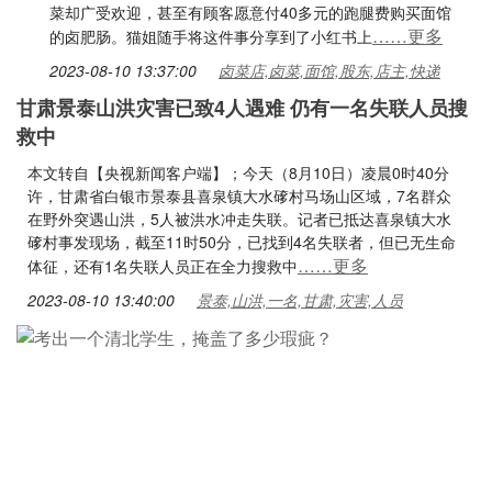
菜却广受欢迎，甚至有顾客愿意付40多元的跑腿费购买面馆
……更多
的卤肥肠。猫姐随手将这件事分享到了小红书上
2023-08-10 13:37:00
卤菜店,卤菜,面馆,股东,店主,快递
甘肃景泰山洪灾害已致4人遇难 仍有一名失联人员搜
救中
本文转自【央视新闻客户端】；今天（8月10日）凌晨0时40分
许，甘肃省白银市景泰县喜泉镇大水䃎村马场山区域，7名群众
在野外突遇山洪，5人被洪水冲走失联。记者已抵达喜泉镇大水
䃎村事发现场，截至11时50分，已找到4名失联者，但已无生命
……更多
体征，还有1名失联人员正在全力搜救中
2023-08-10 13:40:00
景泰,山洪,一名,甘肃,灾害,人员