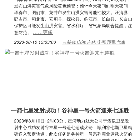
发布山洪灾害气象风险黄色预警：预计今天夜间到明天夜间，
珲春市、图们市、龙井市发生山洪灾害可能性较大。汪清县、
延吉市、和龙市、安图县、抚松县、临江市、长白县、长白山
保护区可能发生山洪灾害。省水利厅、省气象局联合提醒，注
……更多
意防范。
2023-08-10 13:33:00
吉林省,山洪,吉林,灾害,预警,气象
一箭七星发射成功！谷神星一号火箭迎来七连胜
2023年8月10日12时03分，星河动力航天公司于酒泉卫星发
射中心成功发射谷神星一号遥七运载火箭，顺利将七颗卫星精
确送入预定轨道，此次任务是谷神星一号系列商业运载火箭的