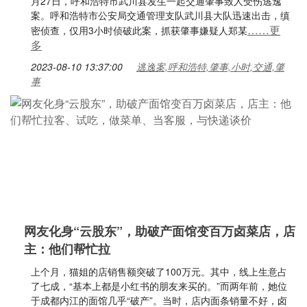
月27日，呼和浩特市武川县发生一起交通肇事致人受伤逃逸
案。呼和浩特市公安局交通管理支队武川县大队迅速出击，缜
……更
密侦查，仅用3小时侦破此案，抓获肇事嫌疑人郑某
多
2023-08-10 13:37:00
逃逸案,呼和浩特,肇事,小时,交通,肇
事
网友化身“云股东”，助破产面馆变百万卤菜店，店
主：他们帮忙拉
上个月，猫姐的店销售额突破了100万元。其中，线上生意占
了七成，“基本上都是小红书的朋友来买的。”而两年前，她位
于成都内江的面馆几乎“破产”。当时，店内面条销量不好，卤