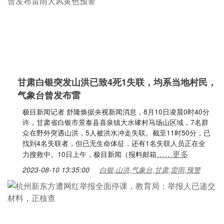
甘肃白银突发山洪已致4死1失联，均系当地村民，
气象台曾发布雷
极目新闻记者 舒隆焕据央视新闻消息，8月10日凌晨0时40分
许，甘肃省白银市景泰县喜泉镇大水䃎村马场山区域，7名群
众在野外突遇山洪，5人被洪水冲走失联。截至11时50分，已
找到4名失联者，但已无生命体征，还有1名失联人员正在全
……更多
力搜救中。10日上午，极目新闻（报料邮箱
2023-08-10 13:35:00
白银,山洪,气象台,甘肃,雷雨,预警