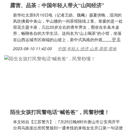
露营、品茶：中国年轻人带火“山间经济”
新华社太原8月10日电（记者王皓、魏飚）盛夏傍晚，湿润的
风吹拂着中条山，半山腰的一间茶馆陆续上客。靠窗的是一处
荷花主题卡座，几位20岁左右的青年男女，围坐在长条木桌
旁，畅聊各自的大学生活。这间名为“山上喝茶”的小馆，坐落
……更多
在山西运城市区南端的山坡上，新中式风格的外观
2023-08-10 11:42:00
中国,年轻人,经济,山系,茶馆,营地
陌生女孩打民警电话“喊爸爸”，民警秒懂！
本文转自【江苏警方】；7月25日晚8时许唐山市公安局开平
分局马路派出所民警接到一通奇怪的来电女生开口第一句话便