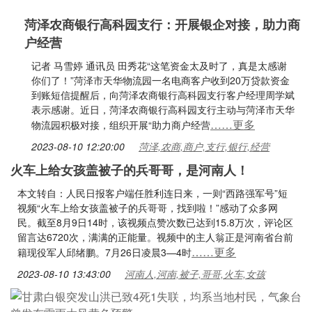
菏泽农商银行高科园支行：开展银企对接，助力商
户经营
记者 马雪婷 通讯员 田秀花“这笔资金太及时了，真是太感谢
你们了！”菏泽市天华物流园一名电商客户收到20万贷款资金
到账短信提醒后，向菏泽农商银行高科园支行客户经理周学斌
表示感谢。近日，菏泽农商银行高科园支行主动与菏泽市天华
……更多
物流园积极对接，组织开展“助力商户经营
2023-08-10 12:20:00
菏泽,农商,商户,支行,银行,经营
火车上给女孩盖被子的兵哥哥，是河南人！
本文转自：人民日报客户端任胜利连日来，一则“西路强军号”短
视频“火车上给女孩盖被子的兵哥哥，找到啦！”感动了众多网
民。截至8月9日14时，该视频点赞次数已达到15.8万次，评论区
留言达6720次，满满的正能量。视频中的主人翁正是河南省台前
……更多
籍现役军人邱绪鹏。7月26日凌晨3—4时
2023-08-10 13:43:00
河南人,河南,被子,哥哥,火车,女孩