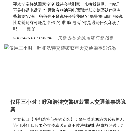
要求父亲接她回家“爸爸我待会就到家，来接我趟呗。”“你是
不是打错电话了？”民警有些纳闷电话那端却立刻否认声音有
些着急“没有，爸爸你不是说好来接我吗？”民警凭借职业敏锐
性察觉到有可能是特 殊 的 求 助 电 话“你是遇到什么麻烦了
……更多
吗
2023-08-10 11:42:00
民警,爸爸,女孩,电话,民警,报警
仅用三小时！呼和浩特交警破获重大交通肇事逃逸
案
本文转自【呼和浩特市交管支队】；肇事莫逃逸逃逸必被抓无
论何时何地 只要心存侥幸必定逃不过法律的制裁事故经过：7