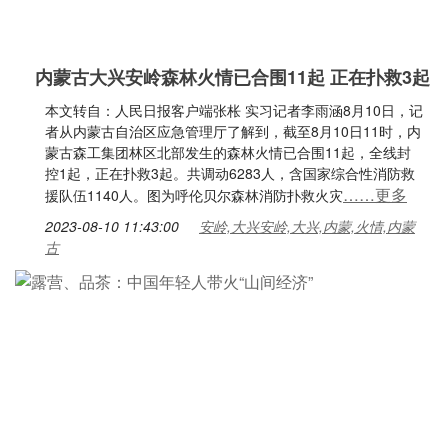
内蒙古大兴安岭森林火情已合围11起 正在扑救3起
本文转自：人民日报客户端张枨 实习记者李雨涵8月10日，记
者从内蒙古自治区应急管理厅了解到，截至8月10日11时，内
蒙古森工集团林区北部发生的森林火情已合围11起，全线封
控1起，正在扑救3起。共调动6283人，含国家综合性消防救
……更多
援队伍1140人。图为呼伦贝尔森林消防扑救火灾
2023-08-10 11:43:00
安岭,大兴安岭,大兴,内蒙,火情,内蒙
古