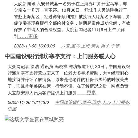
大皖新闻讯 六安舒城县一名男子在上海办厂并开宝马车，却
欠亲友十几万一直不还。10月30日，舒城县人民法院执行干
警赴上海某区，经过蹲守顺利扣押被执行人滕某名下车辆，并
促使滕某现身履行全部给付义务，使两起案件成功化解，有效
保护了申请人的合法权益。大皖新闻记者11月6日上午了解
……更多
到
2023-11-06 16:00:00
六安,宝马,上海,亲友,男子,干警
中国建设银行潍坊寒亭支行：上门服务暖人心
大众网记者 徐浩 通讯员 冯晓祥 潍坊报道10月30日，中国建设银
行潍坊寒亭支行营业室来了一位老大爷寻求帮助，大堂经理耐心
地接待并仔细了解情况，原来是他老伴的社保卡买药的时候丢失
了，而且常年卧病在床，行动不便。在了解情况之后，网点负责
……更多
人立刻安排人员为客户提供上门服务
2023-11-06 16:14:00
中国建设银行,寒亭,潍坊,人心,上门服务,
中国