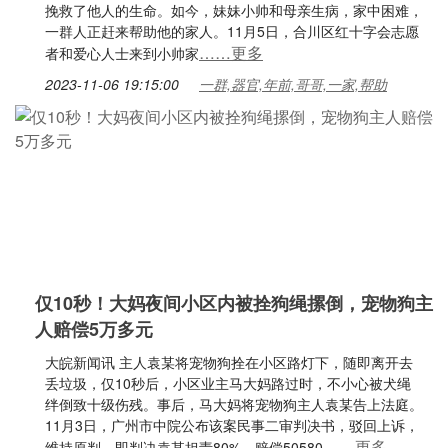
挽救了他人的生命。如今，妹妹小帅和母亲生病，家中困难，
一群人正赶来帮助他的家人。11月5日，合川区红十字会志愿
……更多
者和爱心人士来到小帅家
2023-11-06 19:15:00
一群,器官,年前,哥哥,一家,帮助
仅10秒！大妈夜间小区内被拴狗绳摞倒，宠物狗主
人赔偿5万多元
大皖新闻讯 主人袁某将宠物狗拴在小区路灯下，随即离开去
丢垃圾，仅10秒后，小区业主马大妈路过时，不小心被犬绳
绊倒致十级伤残。事后，马大妈将宠物狗主人袁某告上法庭。
11月3日，广州市中院公布该案民事二审判决书，驳回上诉，
……更多
维持原判，即判决袁某担责80%，赔偿50580