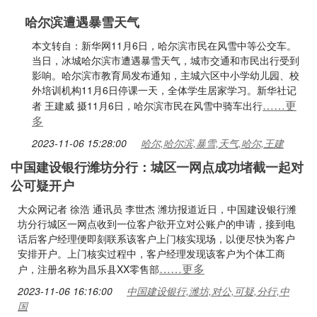
哈尔滨遭遇暴雪天气
本文转自：新华网11月6日，哈尔滨市民在风雪中等公交车。
当日，冰城哈尔滨市遭遇暴雪天气，城市交通和市民出行受到
影响。哈尔滨市教育局发布通知，主城六区中小学幼儿园、校
外培训机构11月6日停课一天，全体学生居家学习。新华社记
……更
者 王建威 摄11月6日，哈尔滨市民在风雪中骑车出行
多
2023-11-06 15:28:00
哈尔,哈尔滨,暴雪,天气,哈尔,王建
中国建设银行潍坊分行：城区一网点成功堵截一起对
公可疑开户
大众网记者 徐浩 通讯员 李世杰 潍坊报道近日，中国建设银行潍
坊分行城区一网点收到一位客户欲开立对公账户的申请，接到电
话后客户经理便即刻联系该客户上门核实现场，以便尽快为客户
安排开户。上门核实过程中，客户经理发现该客户为个体工商
……更多
户，注册名称为昌乐县XX零售部
2023-11-06 16:16:00
中国建设银行,潍坊,对公,可疑,分行,中
国