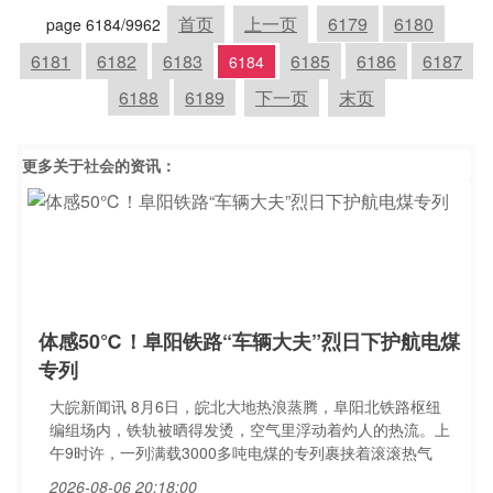
首页
上一页
6179
6180
page 6184/9962
6181
6182
6183
6185
6186
6187
6184
6188
6189
下一页
末页
更多关于
社会
的资讯：
体感50℃！阜阳铁路“车辆大夫”烈日下护航电煤
专列
大皖新闻讯 8月6日，皖北大地热浪蒸腾，阜阳北铁路枢纽
编组场内，铁轨被晒得发烫，空气里浮动着灼人的热流。上
午9时许，一列满载3000多吨电煤的专列裹挟着滚滚热气
2026-08-06 20:18:00