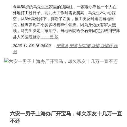
今年50岁的马先生是家里的顶梁柱，一家老小靠他一个人在
外地打工过日子。前几天工作时需要爬高，马先生不小心踩
空，从3米高处掉下，摔断了左腿，被工友及时送去当地医
院，检查发现左小腿多段粉碎性骨折。因为身边没有家人照
顾，马先生决定回家治疗。当地医院给予石膏固定后转到宁津
……更多
县人民医院就诊
2023-11-06 16:04:00
宁津县,宁津,固定架,顶梁,顶梁柱,环
形
六安一男子上海办厂开宝马，却欠亲友十几万一直
不还