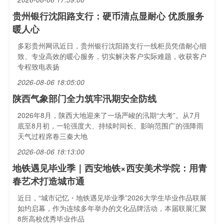
贵州银行沈阳路支行：硬币清点显耐心 优质服务
暖人心
多彩贵州网讯近日，贵州银行沈阳路支行一线柜员凭借耐心细
致、专业高效的暖心服务，切实解决客户实际难题，收获客户
专程致电表扬
2026-08-06 18:05:00
陕西气象部门全力筑牢汛期安全防线
2026年8月，陕西大地迎来了一场严峻的汛期“大考”。从7月
底至8月初，一轮强度大、持续时间长、影响范围广的强降雨
天气过程席卷三秦大地
2026-08-06 18:13:00
地铁遇见毕业季｜西安地铁×西安美术学院：用青
春艺术打造城市通
近日，“城市记忆・地铁遇见毕业季”2026大学生毕业作品联展
如约启幕，作为连续多年举办的文化品牌活动，本届联展汇聚
8所高校优秀毕业作品