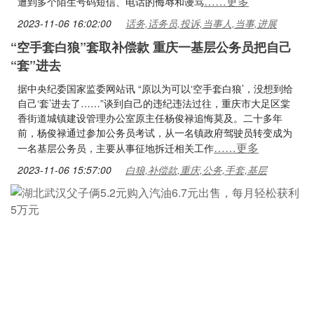
……更多
遭到多个陌生号码短信、电话的侮辱和谩骂
2023-11-06 16:02:00
话务,话务员,投诉,当事人,当事,进展
“空手套白狼”套取补偿款 重庆一基层公务员把自己
“套”进去
据中央纪委国家监委网站讯 “原以为可以‘空手套白狼’，没想到给
自己‘套’进去了……”谈到自己的违纪违法过往，重庆市大足区棠
香街道城镇建设管理办公室原主任杨俊禄追悔莫及。二十多年
前，杨俊禄通过参加公务员考试，从一名镇政府驾驶员转变成为
……更多
一名基层公务员，主要从事征地拆迁相关工作
2023-11-06 15:57:00
白狼,补偿款,重庆,公务,手套,基层