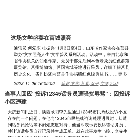
这场文学盛宴在莒城照亮
通讯员 何爱东 杜振兴11月3日至4日，山东省作家协会在莒县
举办“文学照亮人生”文学普及系列活动。活动中，来自北京和
省作协机关的知名作家、党员干部先后到本色老党员红色群落
展览馆、莒州博物馆、莒国古城等地进行采风，详细了解莒县
……更多
历史文化，省作协还向莒县作协捐赠红色经典丛书
2023-11-06 16:05:00
盛宴,文学,莒县,永平,文学,活动
当事人回应“投诉12345话务员遭骚扰辱骂”：因投诉
小区违建
大皖新闻讯近日，陕西咸阳李先生通过12345市民热线投诉小区
存在的一个问题，在他向12345市民热线咨询处理进展时，却遭
到话务员抢话等不耐烦态度对待，他当即表示要投诉该话务员，
并让该话务员自行记录并生成工单。就在此事发生当晚，李先生