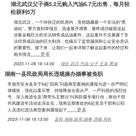
湖北武汉父子俩5.2元购入汽油6.7元出售，每月轻
松获利5万
湖北武汉，一个待拆迁的民房内，竟然隐藏着一个非法的“黑
油站”。警方接到举报后，迅速展开调查，最终成功破获这起
涉案金额巨大的非法销售成品油案件。这起案件不仅暴露了非
法经营成品油的巨大利润，也揭示了监管漏洞和公众安全意识
的重要性。接下来，让我们一起来详细了解这起案件的经过和
……更多
相关情况
2023-11-06 16:14:00
湖北,武汉,汽油,父子,王某,黑油
湖南一县民政局局长违规操办婚事被免职
常德市安乡县关于6起“四风”问题典型案例的通报为进一步严明纪
律规矩，强化以案示警，持续释放全面从严、一严到底的强烈信
号，深入推进全县“两带头五整治”纠风防腐专项行动，推动干部
作风建设年活动走深走实，现将近期查处的6起党员干部和公职
……更多
人员违纪违法典型案例通报如下
2023-11-06 16:13:00
县民,湖南,政局,婚事,违规,局长