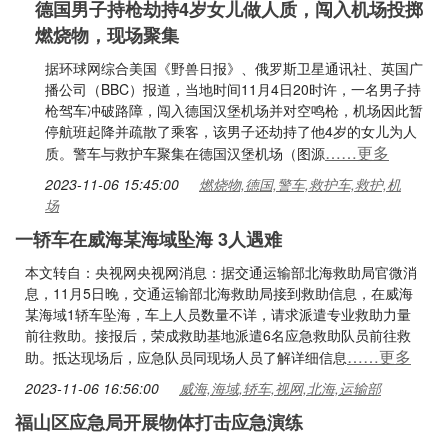
德国男子持枪劫持4岁女儿做人质，闯入机场投掷
燃烧物，现场聚集
据环球网综合美国《野兽日报》、俄罗斯卫星通讯社、英国广
播公司（BBC）报道，当地时间11月4日20时许，一名男子持
枪驾车冲破路障，闯入德国汉堡机场并对空鸣枪，机场因此暂
停航班起降并疏散了乘客，该男子还劫持了他4岁的女儿为人
……更多
质。警车与救护车聚集在德国汉堡机场（图源
2023-11-06 15:45:00
燃烧物,德国,警车,救护车,救护,机
场
一轿车在威海某海域坠海 3人遇难
本文转自：央视网央视网消息：据交通运输部北海救助局官微消
息，11月5日晚，交通运输部北海救助局接到救助信息，在威海
某海域1轿车坠海，车上人员数量不详，请求派遣专业救助力量
前往救助。接报后，荣成救助基地派遣6名应急救助队员前往救
……更多
助。抵达现场后，应急队员同现场人员了解详细信息
2023-11-06 16:56:00
威海,海域,轿车,视网,北海,运输部
福山区应急局开展物体打击应急演练