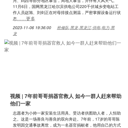
河、鸡西等部分地区暴雪，局地大暴雪，并伴有大风天气。
11月6日，国网黑龙江哈尔滨供电公司220千伏城乡变电站工
作人员赵旭、刘剑正在对母排接点测温，严密掌握设备运行状
……更多
态
2023-11-06 19:36:00
抢修队,黑龙,黑龙江,供电,电力,黑
龙
视频 | 7年前哥哥捐器官救人 如今一群人赶来帮助
他们一家
志愿者为小帅一家安装生活用具。受访者供图助人者，人恒助
之。这是一场善良与善良的双向奔赴。7年前，17岁的哥哥陈
发明因交通事故离世，成为一名器官捐献者，他用自己的方式