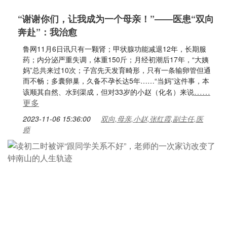
“谢谢你们，让我成为一个母亲！”——医患“双向
奔赴”：我治愈
鲁网11月6日讯只有一颗肾；甲状腺功能减退12年，长期服
药；内分泌严重失调，体重150斤；月经初潮后17年，“大姨
妈”总共来过10次；子宫先天发育畸形，只有一条输卵管但通
而不畅；多囊卵巢，久备不孕长达5年……“当妈”这件事，本
……
该顺其自然、水到渠成，但对33岁的小赵（化名）来说
更多
2023-11-06 15:36:00
双向,母亲,小赵,张红霞,副主任,医
师