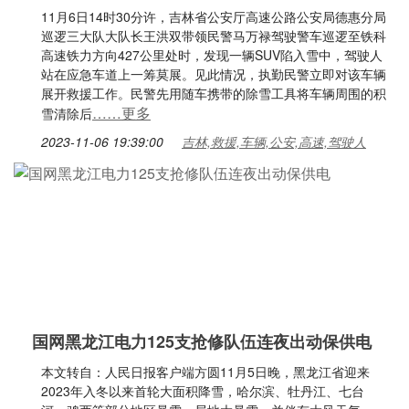
11月6日14时30分许，吉林省公安厅高速公路公安局德惠分局
巡逻三大队大队长王洪双带领民警马万禄驾驶警车巡逻至铁科
高速铁力方向427公里处时，发现一辆SUV陷入雪中，驾驶人
站在应急车道上一筹莫展。见此情况，执勤民警立即对该车辆
展开救援工作。民警先用随车携带的除雪工具将车辆周围的积
……更多
雪清除后
2023-11-06 19:39:00
吉林,救援,车辆,公安,高速,驾驶人
国网黑龙江电力125支抢修队伍连夜出动保供电
本文转自：人民日报客户端方圆11月5日晚，黑龙江省迎来
2023年入冬以来首轮大面积降雪，哈尔滨、牡丹江、七台