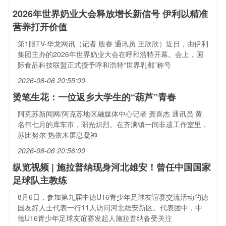
2026年世界奶业大会释放增长新信号 伊利以精准
营养打开价值
第1眼TV-华龙网讯（记者 殷睿 通讯员 王欣欣）近日，由伊利
集团主办的2026年世界奶业大会在呼和浩特开幕。会上，国
际食品科技联盟正式授予呼和浩特“世界乳都”称号
2026-08-06 20:55:00
烫笔生花：一位返乡大学生的“葫芦”青春
阿克苏新闻网/阿克苏地区融媒体中心记者 龚喜杰 通讯员 黄
名伟七月的库车市，阳光炽烈。在齐满镇一间非遗工作室里，
苏比努尔·热依木屏息凝神
2026-08-06 20:56:00
纵览视频 | 施拉普纳现身河北雄安！曾任中国国家
足球队主教练
8月6日，参加第九届中德U16青少年足球友谊赛交流活动的德
国友好人士代表一行11人访问河北雄安新区。代表团中，中
德U16青少年足球友谊赛发起人施拉普纳备受关注