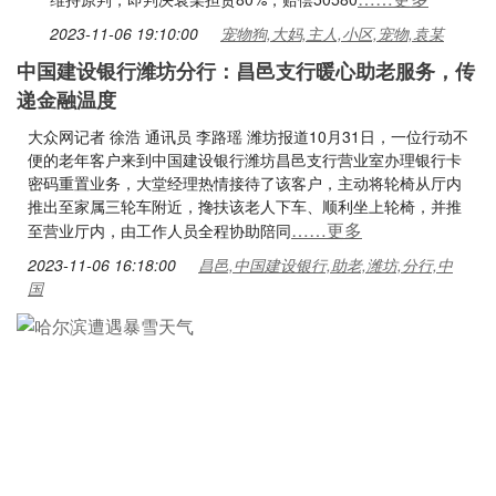
2023-11-06 19:10:00
宠物狗,大妈,主人,小区,宠物,袁某
中国建设银行潍坊分行：昌邑支行暖心助老服务，传
递金融温度
大众网记者 徐浩 通讯员 李路瑶 潍坊报道10月31日，一位行动不
便的老年客户来到中国建设银行潍坊昌邑支行营业室办理银行卡
密码重置业务，大堂经理热情接待了该客户，主动将轮椅从厅内
推出至家属三轮车附近，搀扶该老人下车、顺利坐上轮椅，并推
……更多
至营业厅内，由工作人员全程协助陪同
2023-11-06 16:18:00
昌邑,中国建设银行,助老,潍坊,分行,中
国