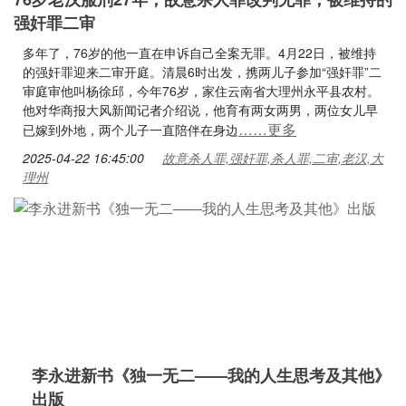
强奸罪二审
多年了，76岁的他一直在申诉自己全案无罪。4月22日，被维持
的强奸罪迎来二审开庭。清晨6时出发，携两儿子参加“强奸罪”二
审庭审他叫杨徐邱，今年76岁，家住云南省大理州永平县农村。
他对华商报大风新闻记者介绍说，他育有两女两男，两位女儿早
……更多
已嫁到外地，两个儿子一直陪伴在身边
2025-04-22 16:45:00
故意杀人罪,强奸罪,杀人罪,二审,老汉,大
理州
李永进新书《独一无二——我的人生思考及其他》
出版