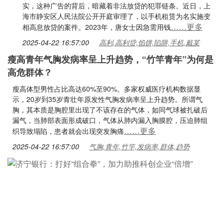
实，这种广告的背后，暗藏着非法放贷的犯罪链条。近日，上
海市静安区人民法院公开开庭审理了，以手机租赁为名实施变
……更多
相高息放贷的案件。2023年，唐女士因急需用钱
2025-04-22 16:57:00
高利,高利贷,馅饼,陷阱,手机,戴某
瘦高青年气胸发病率呈上升趋势，“竹竿青年”为何是
高危群体？
瘦高体型男性占比高达60%至90%。多家权威医疗机构数据显
示，20岁到35岁青壮年原发性气胸发病率呈上升趋势。所谓气
胸，其本质是胸腔里出现了不该存在的气体，如同气球被扎破后
漏气，当肺部表面形成破口，气体从肺内漏入胸膜腔，压迫肺组
……更多
织导致塌陷，患者就会出现突发胸痛
2025-04-22 16:57:00
气胸,青年,竹竿,发病率,群体,趋势