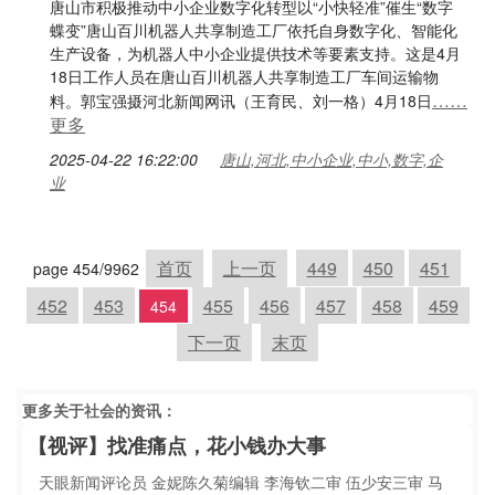
唐山市积极推动中小企业数字化转型以“小快轻准”催生“数字
蝶变”唐山百川机器人共享制造工厂依托自身数字化、智能化
生产设备，为机器人中小企业提供技术等要素支持。这是4月
18日工作人员在唐山百川机器人共享制造工厂车间运输物
……
料。郭宝强摄河北新闻网讯（王育民、刘一格）4月18日
更多
2025-04-22 16:22:00
唐山,河北,中小企业,中小,数字,企
业
首页
上一页
449
450
451
page 454/9962
452
453
455
456
457
458
459
454
下一页
末页
更多关于
社会
的资讯：
【视评】找准痛点，花小钱办大事
天眼新闻评论员 金妮陈久菊编辑 李海钦二审 伍少安三审 马