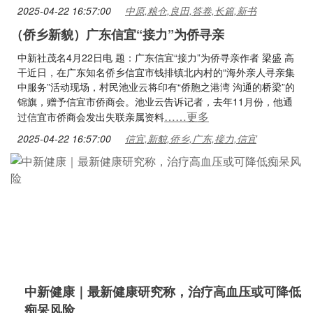
2025-04-22 16:57:00
中原,粮仓,良田,答卷,长篇,新书
（侨乡新貌）广东信宜“接力”为侨寻亲
中新社茂名4月22日电 题：广东信宜“接力”为侨寻亲作者 梁盛 高
干近日，在广东知名侨乡信宜市钱排镇北内村的“海外亲人寻亲集
中服务”活动现场，村民池业云将印有“侨胞之港湾 沟通的桥梁”的
锦旗，赠予信宜市侨商会。池业云告诉记者，去年11月份，他通
……更多
过信宜市侨商会发出失联亲属资料
2025-04-22 16:57:00
信宜,新貌,侨乡,广东,接力,信宜
中新健康｜最新健康研究称，治疗高血压或可降低
痴呆风险