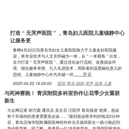
打造 “ 无哭声医院 ” ，青岛妇儿医院儿童镇静中心
让服务更
鲁网4月22日讯青岛市妇女儿童医院致力于儿童友好医院建
设，将专业技术与人文关怀融为一体，从 “ 一米视角 ” 出发，
全力打造 “ 无哭声医院 ”，通过优化诊疗流程、改善就诊环
境、细化服务举措、引入先进技术，用医者的温度融化患儿的
……更多
恐惧。儿童镇静中心作为关键一环
2025-04-22 16:26:00
医院,青岛,镇静,哭声,温度,儿童
与死神赛跑！ 青滨附院多科室协作让花季少女重获
新生
大众网记者 胡方圆 通讯员 吴文召 汪院萍 青岛报道“老师，急诊
有个车祸伤的患者需要急会诊……”接到急诊医学科的电话2分钟
后，青岛滨海学院附属医院神经外科当天值班医生一路小跑赶到
急诊医学科。经了解，患者是一位18岁的学生，在请假回家途中