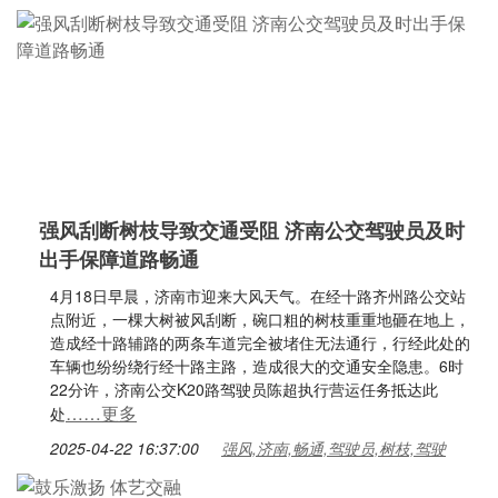
强风刮断树枝导致交通受阻 济南公交驾驶员及时
出手保障道路畅通
4月18日早晨，济南市迎来大风天气。在经十路齐州路公交站
点附近，一棵大树被风刮断，碗口粗的树枝重重地砸在地上，
造成经十路辅路的两条车道完全被堵住无法通行，行经此处的
车辆也纷纷绕行经十路主路，造成很大的交通安全隐患。6时
22分许，济南公交K20路驾驶员陈超执行营运任务抵达此
……更多
处
2025-04-22 16:37:00
强风,济南,畅通,驾驶员,树枝,驾驶