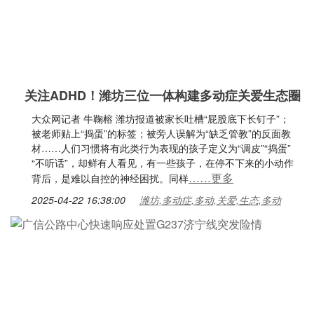
关注ADHD！潍坊三位一体构建多动症关爱生态圈
大众网记者 牛鞠榕 潍坊报道被家长吐槽“屁股底下长钉子”；
被老师贴上“捣蛋”的标签；被旁人误解为“缺乏管教”的反面教
材……人们习惯将有此类行为表现的孩子定义为“调皮”“捣蛋”
“不听话”，却鲜有人看见，有一些孩子，在停不下来的小动作
……更多
背后，是难以自控的神经困扰。同样
2025-04-22 16:38:00
潍坊,多动症,多动,关爱,生态,多动