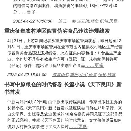
的电信网络诈骗案件。墙角蹊跷的纸箱4月18日下午2时40
……更多
分
2025-04-22 16:50:00
连云,一装,连云港,墙角,纸箱,民警
重庆征集农村地区假冒伪劣食品违法违规线索
4月21日，上游新闻记者从重庆市市场监管局获悉，即日起至12
月31日，重庆市市场监管局在全市范围内征集农村地区生产经营
假冒伪劣食品违法违规线索。此次征集内容包括：1.食品生产企
业、小作坊不具备有效生产许可（登记）证、未持续保持许可
……更多
（登记）条件、超出许可食品类别生产食品
2025-04-22 16:51:00
假冒伪劣,重庆,伪劣,假冒,违规,线索
书写中原粮仓的时代答卷 长篇小说《天下良田》新
书首发
中新网郑州4月22日电 由中原出版传媒集团、作家出版社主办的
长篇小说《天下良田》新书首发式暨座谈会日前在郑州举行。来
自文学界、出版界及农业领域的40余名嘉宾共同见证了这部作品
的正式亮相，并就《天下良田》的时代意义、文学价值以及如何
……更多
讲好乡村振兴故事进行了深入探讨