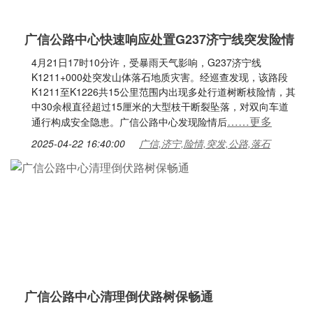
广信公路中心快速响应处置G237济宁线突发险情
4月21日17时10分许，受暴雨天气影响，G237济宁线
K1211+000处突发山体落石地质灾害。经巡查发现，该路段
K1211至K1226共15公里范围内出现多处行道树断枝险情，其
中30余根直径超过15厘米的大型枝干断裂坠落，对双向车道
……更多
通行构成安全隐患。广信公路中心发现险情后
2025-04-22 16:40:00
广信,济宁,险情,突发,公路,落石
广信公路中心清理倒伏路树保畅通