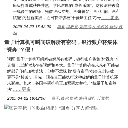
班级打造成秩序井然、学风浓厚的“成长乐园”。这位深耕教育
一线多年的教师，凭借“画O立规、画饼筑梦、画×纠偏、画√
……更多
赋能”的创新实践，近日获评该校“十佳班主任”称号
2025-04-22 16:42:00
单县,以教育,管理法,小学教师,班级,教
师
量子计算机可瞬间破解所有密码，银行账户将集体
“裸奔”？假！
误区 量子计算机可瞬间破解所有密码，银行账户将集体“裸奔”？
真相：上述说法存在误解和夸大。量子计算的确在未来有可能破
解部分传统加密算法，但并不意味着“所有密码”都会立刻失效，
更不是“秒破”。首先，现在真正能执行这种破解的量子计算机还
未诞生。其次，各国科研机构正加紧研发并推广“抗量子加密算
……更多
法”
2025-04-22 16:42:00
量子,账户,集体,密码,银行,计算机