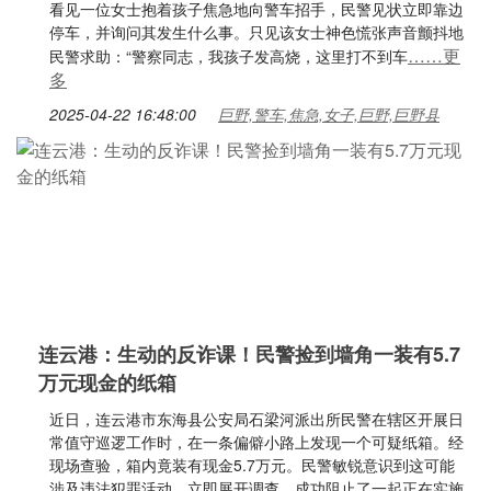
看见一位女士抱着孩子焦急地向警车招手，民警见状立即靠边
停车，并询问其发生什么事。只见该女士神色慌张声音颤抖地
……更
民警求助：“警察同志，我孩子发高烧，这里打不到车
多
2025-04-22 16:48:00
巨野,警车,焦急,女子,巨野,巨野县
连云港：生动的反诈课！民警捡到墙角一装有5.7
万元现金的纸箱
近日，连云港市东海县公安局石梁河派出所民警在辖区开展日
常值守巡逻工作时，在一条偏僻小路上发现一个可疑纸箱。经
现场查验，箱内竟装有现金5.7万元。民警敏锐意识到这可能
涉及违法犯罪活动，立即展开调查，成功阻止了一起正在实施