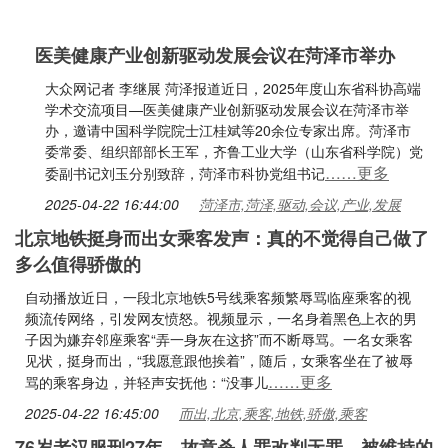
医美健康产业创新驱动发展会议在菏泽市举办
大众网记者 李继展 菏泽报道近日，2025年度山东省科协高端
学术交流项目—医美健康产业创新驱动发展会议在菏泽市举
办，邀请中国科学院院士江桂斌等20余位专家出席。菏泽市
委常委、组织部部长王军，齐鲁工业大学（山东省科学院）党
……更多
委副书记刘玉分别致辞，菏泽市科协党组书记
2025-04-22 16:44:00
菏泽市,菏泽,驱动,会议,产业,发展
北京地铁挺身而出女乘客发声：真的不觉得自己做了
多么值得骄傲的
自动播放近日，一段北京地铁5号线乘客频繁辱骂临座乘客的视
频流传网络，引发网友愤怒。视频显示，一名身着黑色上衣的男
子因为嫌弃邻座乘客“弄一身灰在这挤”而不断辱骂。一名女乘客
见状，挺身而出，“我愿意跟他挨着”，随后，女乘客坐在了被辱
……更多
骂的乘客身边，并轻声安抚他：“没事儿
2025-04-22 16:45:00
而出,北京,乘客,地铁,骄傲,乘客
76岁老汉服刑27年，故意杀人罪改判无罪，被维持的