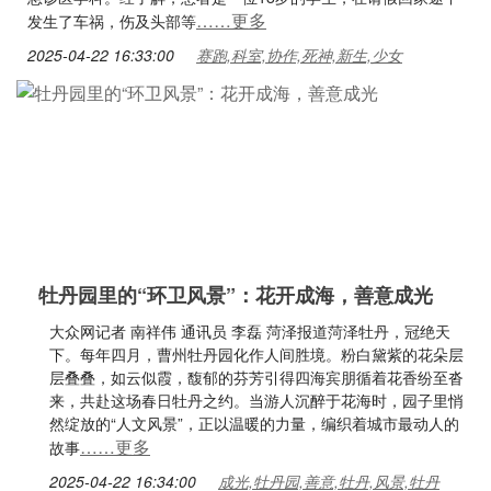
……更多
发生了车祸，伤及头部等
2025-04-22 16:33:00
赛跑,科室,协作,死神,新生,少女
牡丹园里的“环卫风景”：花开成海，善意成光
大众网记者 南祥伟 通讯员 李磊 菏泽报道菏泽牡丹，冠绝天
下。每年四月，曹州牡丹园化作人间胜境。粉白黛紫的花朵层
层叠叠，如云似霞，馥郁的芬芳引得四海宾朋循着花香纷至沓
来，共赴这场春日牡丹之约。当游人沉醉于花海时，园子里悄
然绽放的“人文风景”，正以温暖的力量，编织着城市最动人的
……更多
故事
2025-04-22 16:34:00
成光,牡丹园,善意,牡丹,风景,牡丹