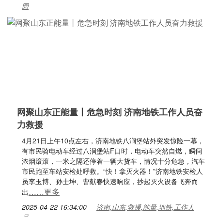
园
网聚山东正能量丨危急时刻 济南地铁工作人员奋
力救援
4月21日上午10点左右，济南地铁八涧堡站外突发惊险一幕，
有市民骑电动车经过八涧堡站F口时，电动车突然自燃，瞬间
浓烟滚滚，一米之隔还停着一辆大货车，情况十分危急，汽车
市民跑至车站安检处呼救。“快！拿灭火器！”济南地铁安检人
员李玉博、孙士坤、曹献春快速响应，抄起灭火设备飞奔而
……更多
出
2025-04-22 16:34:00
济南,山东,救援,能量,地铁,工作人