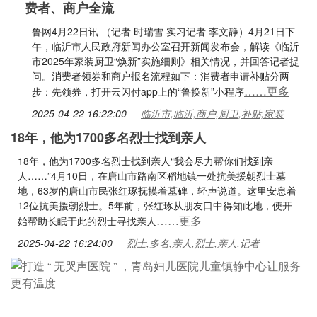
费者、商户全流
鲁网4月22日讯 （记者 时瑞雪 实习记者 李文静）4月21日下
午，临沂市人民政府新闻办公室召开新闻发布会，解读《临沂
市2025年家装厨卫“焕新”实施细则》相关情况，并回答记者提
问。消费者领券和商户报名流程如下：消费者申请补贴分两
……更多
步：先领券，打开云闪付app上的“鲁换新”小程序
2025-04-22 16:22:00
临沂市,临沂,商户,厨卫,补贴,家装
18年，他为1700多名烈士找到亲人
18年，他为1700多名烈士找到亲人“我会尽力帮你们找到亲
人……”4月10日，在唐山市路南区稻地镇一处抗美援朝烈士墓
地，63岁的唐山市民张红琢抚摸着墓碑，轻声说道。这里安息着
12位抗美援朝烈士。5年前，张红琢从朋友口中得知此地，便开
……更多
始帮助长眠于此的烈士寻找亲人
2025-04-22 16:24:00
烈士,多名,亲人,烈士,亲人,记者