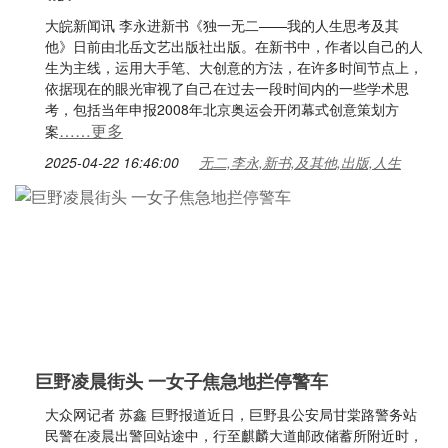
大皖新闻讯 李永进新书《独一无二——我的人生思考及其
他》日前由北岳文艺出版社出版。在新书中，作者以自己的人
生为主线，运用大手笔、大创意的方法，在许多时间节点上，
依据现在的眼光审视了自己在过去一段时间内的一些学术思
考，包括当年申报2008年北京奥运会开闭幕式创意策划方
……更多
案
2025-04-22 16:46:00
无二,李永,新书,及其他,出版,人生
巨野凌晨街头 一女子焦急地拦停警车
大众网记者 苏鑫 巨野报道近日，巨野县公安局甘棠路警务站
民警在凌晨出警回站途中，行至麒麟大道邮政储蓄所附近时，