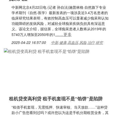
中新网北京4月22日电 (记者 孙自法)施普林格·自然旗下专业
学术期刊《自然-医学》最新发表的一项涉及近3.4万名患者的
临床研究结果表明，有效控制高血压可以显著减少痴呆和认知
功能障碍的发病风险，对减轻全球痴呆疾病负担具有深远意
义。该论文介绍，据估算，全球痴呆患者人数将从2019年的
……更多
5740万人增加至2050年的1
2025-04-22 16:57:00
中新,健康,高血压,风险,治疗,研究
租机贷变高利贷 租手机套现不是“馅饼”是陷阱
“租借手机套现，无需抵押、快速审核、当天放款……”这种贷
款小广告您看到过吗？或许您以为这是手机分期租赁业务，其