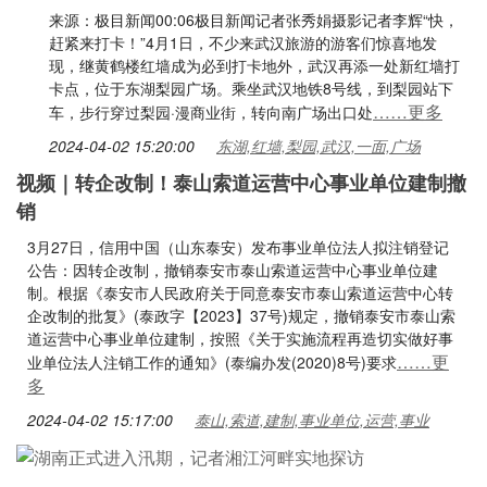
来源：极目新闻00:06极目新闻记者张秀娟摄影记者李辉“快，
赶紧来打卡！”4月1日，不少来武汉旅游的游客们惊喜地发
现，继黄鹤楼红墙成为必到打卡地外，武汉再添一处新红墙打
卡点，位于东湖梨园广场。乘坐武汉地铁8号线，到梨园站下
……更多
车，步行穿过梨园·漫商业街，转向南广场出口处
2024-04-02 15:20:00
东湖,红墙,梨园,武汉,一面,广场
视频｜转企改制！泰山索道运营中心事业单位建制撤
销
3月27日，信用中国（山东泰安）发布事业单位法人拟注销登记
公告：因转企改制，撤销泰安市泰山索道运营中心事业单位建
制。根据《泰安市人民政府关于同意泰安市泰山索道运营中心转
企改制的批复》(泰政字【2023】37号)规定，撤销泰安市泰山索
道运营中心事业单位建制，按照《关于实施流程再造切实做好事
……更
业单位法人注销工作的通知》(泰编办发(2020)8号)要求
多
2024-04-02 15:17:00
泰山,索道,建制,事业单位,运营,事业