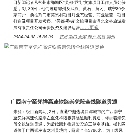
目新闻记者从鄂州市鄂城区“吴都·乔街”文旅项目工作人员处获
悉，3月30日，他们邀请鄂州及武汉、黄石、黄冈、咸宁80余
家商户，前往荆门市莫愁村项目对业态经营、商业运营、项目
打造及项目开发考察。“吴都·乔街”文旅项目由湖北文林旅游发
……更多
展有限责任公司全资投资及建设运营
2024-04-02 15:36:00
鄂州,荆门,余家,商户,项目,鄂州
广西南宁至凭祥高速铁路崇凭段全线隧道贯通
来源：极目新闻4月2日，直通中越边境口岸城市的广西南宁
至凭祥高速铁路崇左至凭祥段板其隧道顺利贯通，标志着崇凭
段全线隧道贯通，为后续顺利推进架梁施工奠定基础。板其隧
道位于广西崇左市龙州县境内，隧道全长3796米，为Ⅰ级风