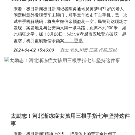
来源：极目新闻极目新闻记者陈勇通讯员黄梦珂71岁的老人
闲逛时意外发现货车未锁门，顺手牵羊盗走车主手机，竟一次
试中手机解锁码，将失主微信余额盗刷一空；民警到达现场才
发现，案发地竟与公安局只隔一条马路，距离不到200米，如
此猖狂之举，抓！3月28日，湖北省孝感市应城警方破获一起
……更多
盗窃手机并盗刷微信余额案
2024-04-02 15:46:00
老太,老头,消费,汪某,肖某,应城
太励志！河北渐冻症女孩用三根手指七年坚持这件
事
来源：极目新闻“精神上的甜，把身体上的苦完全压倒了……”