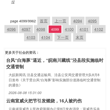
报
首页
上一页
4094
4095
page 4099/9962
4096
4097
4098
4100
4101
4102
4099
4103
4104
下一页
末页
更多关于
社会
的资讯：
台风“白海豚”逼近，“皖南川藏线”泾县段实施临时
交通管制
大皖新闻讯 泾县交通运输局、泾县公安局交通管理大队8月8
日发布《关于受台风“白海豚”影响实施部分道路临时交通管制
的通告》
2026-08-08 15:31:00
云南宣威火把节引发燃烧，16人被灼伤
云南省宣威市人民政府新闻办公室8日发布消息：宣威市乐丰