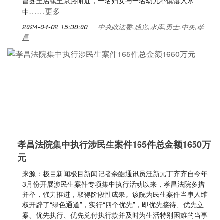
昌县王店镇王京路附近，一名妇女与一名幼儿不慎落入水
……更多
中
2024-04-02 15:38:00
中央政法委,感光,水库,勇士,中央,孝
昌
孝昌法院集中执行涉民生案件165件总金额1650万
元
来源：极目新闻极目新闻记者余皓通讯员汪新元丁齐齐自今年
3月份开展涉民生案件专项集中执行活动以来，孝昌法院多措
并举，强力推进，取得阶段性成果。该院为民生案件当事人维
权开辟了“绿色通道”，实行“四个优先”，即优先接待、优先立
案、优先执行、优先兑付执行款并及时为生活特别困难的当事