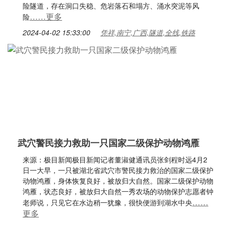
险隧道，存在洞口失稳、危岩落石和塌方、涌水突泥等风
……更多
险
2024-04-02 15:33:00
凭祥,南宁,广西,隧道,全线,铁路
武穴警民接力救助一只国家二级保护动物鸿雁
来源：极目新闻极目新闻记者董淑健通讯员张剑程时远4月2
日一大早，一只被湖北省武穴市警民接力救治的国家二级保护
动物鸿雁，身体恢复良好，被放归大自然。国家二级保护动物
鸿雁，状态良好，被放归大自然一秀农场的动物保护志愿者钟
……
老师说，只见它在水边稍一犹豫，很快便游到湖水中央
更多