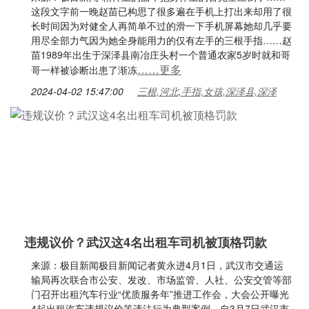
这段文字前一晚赵苗已构思了很多遍在手机上打出来却用了很
长时间因为对健全人再简单不过的滑一下手机屏幕她却几乎要
用尽全部力气因为她全身能用力的仅有左手的三根手指……赵
苗1989年出生于深泽县南冶庄头村一个普通农家5岁时就和哥
……更多
哥一样被诊断出患了渐冻
2024-04-02 15:47:00
三根,河北,手指,女孩,深泽县,深泽
违规议价？武汉这4名出租车司机被顶格罚款
来源：极目新闻极目新闻记者黄永进4月1日，武汉市交通运
输局再次联合市公安、发改、市场监管、人社、公安交管等部
门召开出租汽车行业“优质服务年”推进工作会，大会公开曝光
4起出租汽车违规议价等违法行为典型案例。自3月7日武汉市