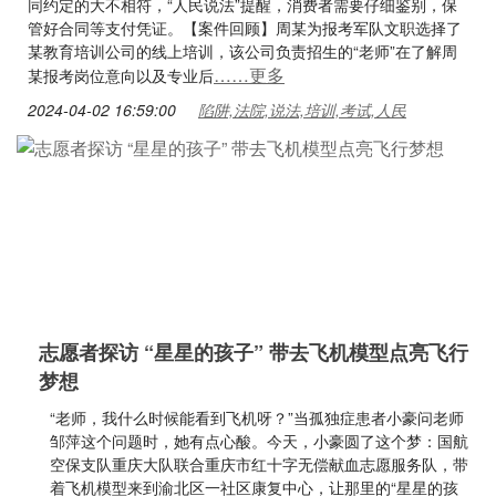
同约定的大不相符，“人民说法”提醒，消费者需要仔细鉴别，保
管好合同等支付凭证。【案件回顾】周某为报考军队文职选择了
某教育培训公司的线上培训，该公司负责招生的“老师”在了解周
……更多
某报考岗位意向以及专业后
2024-04-02 16:59:00
陷阱,法院,说法,培训,考试,人民
志愿者探访 “星星的孩子” 带去飞机模型点亮飞行
梦想
“老师，我什么时候能看到飞机呀？”当孤独症患者小豪问老师
邹萍这个问题时，她有点心酸。今天，小豪圆了这个梦：国航
空保支队重庆大队联合重庆市红十字无偿献血志愿服务队，带
着飞机模型来到渝北区一社区康复中心，让那里的“星星的孩