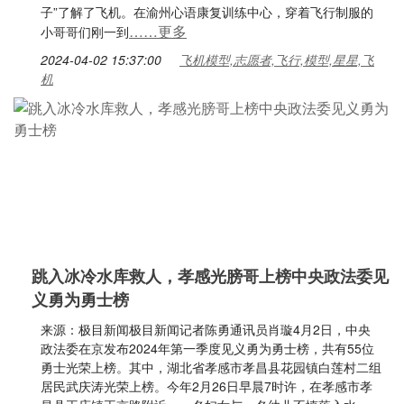
子”了解了飞机。在渝州心语康复训练中心，穿着飞行制服的
……更多
小哥哥们刚一到
2024-04-02 15:37:00
飞机模型,志愿者,飞行,模型,星星,飞
机
跳入冰冷水库救人，孝感光膀哥上榜中央政法委见
义勇为勇士榜
来源：极目新闻极目新闻记者陈勇通讯员肖璇4月2日，中央
政法委在京发布2024年第一季度见义勇为勇士榜，共有55位
勇士光荣上榜。其中，湖北省孝感市孝昌县花园镇白莲村二组
居民武庆涛光荣上榜。今年2月26日早晨7时许，在孝感市孝