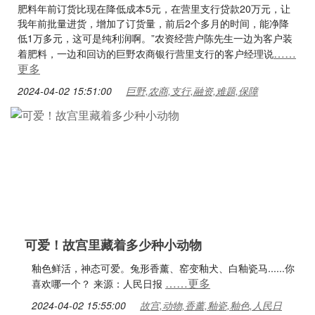
肥料年前订货比现在降低成本5元，在营里支行贷款20万元，让
我年前批量进货，增加了订货量，前后2个多月的时间，能净降
低1万多元，这可是纯利润啊。”农资经营户陈先生一边为客户装
……
着肥料，一边和回访的巨野农商银行营里支行的客户经理说
更多
2024-04-02 15:51:00
巨野,农商,支行,融资,难题,保障
可爱！故宫里藏着多少种小动物
釉色鲜活，神态可爱。兔形香薰、窑变釉犬、白釉瓷马......你
……更多
喜欢哪一个？ 来源：人民日报
2024-04-02 15:55:00
故宫,动物,香薰,釉瓷,釉色,人民日