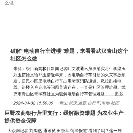
破解“电动自行车进楼”难题，来看看武汉青山这个
社区怎么做
来源：极目新闻极目新闻记者叶文波通讯员汉消实习生李梁玉
刘玉茹徐文语邓玉倩近年来，因电动自行车引起的火灾事故频
发，居民小区里电动自行车占用堵塞消防通道、私拉乱接电
线、进楼入户充电等问题普遍存在，一直是社区管理难题。武
……更多
汉市青山区青翠苑社区为破解电动自行车管理难题
2024-04-02 15:50:00
青山,武汉,难题,自行车,电动,社区
巨野农商银行营里支行：缓解融资难题 为农业生产
提供资金保障
大众网记者 刘陶然 通讯员 田崇举 菏泽报道“看到了吗？这一袋