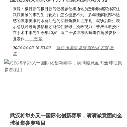
来源：极目新闻极目新闻记者廖仕祺通讯员敖盼盼胡家炜家住
武汉黄陂的李先生（化姓）怎么也想不到，多年缓解眼部不适
感的激素类眼药水竟让他的左眼角膜几近穿孔，就诊后医生表
示必须通过角膜移植才能保住眼球、挽救视力。曾庆延教授正
在手术中李先生今年40岁，近二十多年来因病毒性角膜炎反
……更多
复发作
2024-04-02 15:33:00
眼药,激素类,角膜,眼药水,左眼,激
素
武汉将举办又一国际化创新赛事，满满诚意面向全
球征集参赛项目