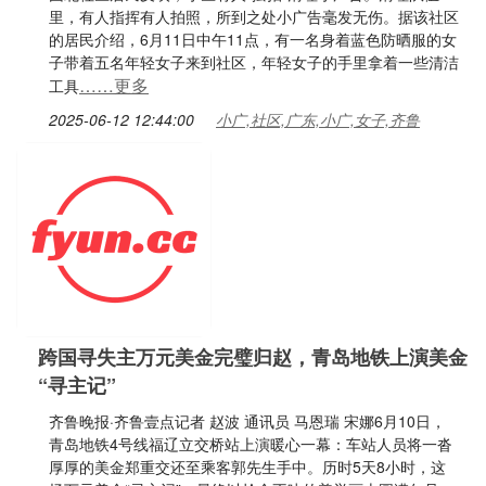
里，有人指挥有人拍照，所到之处小广告毫发无伤。据该社区
的居民介绍，6月11日中午11点，有一名身着蓝色防晒服的女
子带着五名年轻女子来到社区，年轻女子的手里拿着一些清洁
……更多
工具
2025-06-12 12:44:00
小广,社区,广东,小广,女子,齐鲁
跨国寻失主万元美金完璧归赵，青岛地铁上演美金
“寻主记”
齐鲁晚报·齐鲁壹点记者 赵波 通讯员 马恩瑞 宋娜6月10日，
青岛地铁4号线福辽立交桥站上演暖心一幕：车站人员将一沓
厚厚的美金郑重交还至乘客郭先生手中。历时5天8小时，这