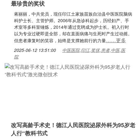
最珍贵的奖状
蒋丽丽，中共党员，现任印江土家族苗族自治县中医医院脑病
科护士长、主管护师。2006年从急诊科起步，历经妇产、手
术室等多科室锤炼，2014年通过竞聘成为护士长。初入行时
以为专业过硬即是全部，却在直面病痛与生死时产生过动摇。
……更多
但患者康复时的笑容，始终是支撑她前行的力量
2025-06-12 13:51:00
中医医院,印江,奖状,患者,中医,医
院
改写高龄手术史！德江人民医院泌尿外科为95岁老
人行“教科书式