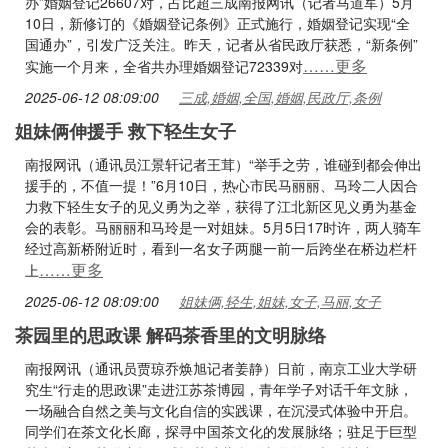
办”婚姻登记26607对，占比超三成南报网讯（记者马道军）5月
10日，新修订的《婚姻登记条例》正式施行，婚姻登记实现“全
国通办”，引发广泛关注。昨天，记者从省民政厅获悉，“新条例”
……更多
实施一个月来，全省共办理婚姻登记72339对
2025-06-12 08:09:00
三成,婚姻,全国,婚姻,民政厅,条例
姐妹俩伸援手 救下轻生女子
南报网讯（通讯员江景轩记者王茸）“举手之劳，谁碰到都会伸出
援手的，不值一提！”6月10日，热心市民马丽丽、马玲二人因合
力救下轻生女子的见义勇为之举，获得了江北新区见义勇为基金
会的表彰。马丽丽和马玲是一对姐妹。5月5日17时许，两人骑车
经过高新桥附近时，看到一名女子两腿一前一后跨坐在桥边栏杆
……更多
上
2025-06-12 08:09:00
姐妹俩,轻生,姐妹,女子,马丽,女子
茶园里的思政课 解码茶香里的文明脉络
南报网讯（通讯员贾琼乔焕旭记者姜静）日前，南京工业大学研
究生“行走的思政课”走进江苏茶博园，青年学子对话千年文脉，
一场融合自然之美与文化自信的实践课，在沉浸式体验中开启。
同学们在茶文化长廊，探寻中国茶文化的发展脉络；驻足于巨型