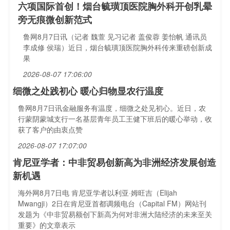
六项国际首创！烟台毓璜顶医院胸外科开创乳晕
旁无痕微创新范式
鲁网8月7日讯（记者 魏萱 见习记者 盖俊蓉 姜怡帆 通讯员
李成修 侯瑞）近日，烟台毓璜顶医院胸外科传来重磅创新成
果
2026-08-07 17:06:00
细微之处践初心 暖心归物显农行温度
鲁网8月7日讯金融服务有温度，细微之处见初心。近日，农
行蒙阴蒙城支行一名基层青年员工王健下班后的暖心举动，收
获了客户的由衷点赞
2026-08-07 17:07:00
肯尼亚学者：中非贸易创新高为非洲经济发展创造
新机遇
海外网8月7日电 肯尼亚学者以利亚·姆旺吉（Elijah
Mwangji）2日在肯尼亚首都调频电台（Capital FM）网站刊
发题为《中非贸易额创下新高为何对非洲大陆经济的未来至关
重要》的文章表示