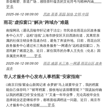
……
茶壶雕塑、茶道广场，感悟茶叶蕴含的文化符号与精神内涵
更多
2025-06-12 08:09:00
思政,茶香,茶园,脉络,文明,中国
雨花“虚拟窗口”解决“跨域办”难题
南报网讯（通讯员喻华轩记者于洁尘）市民坐在雨花台区政务服
务中心大厅，远程“连线”上海市静安区天目西路街道，其离世亲
属的社保注销业务迅速办结，避免了奔波外地。日前，雨花台区
政务服务中心通过长三角政务服务“一网通办”远程虚拟窗口，为
居民解了燃眉之急。近日，家住我市的办事人王先生（化名）因
……更多
亲属意外离世
2025-06-12 08:09:00
雨花,难题,长三角,一网通,雨花台区,政务
服务
市人才服务中心发布人事档案“安家指南”
□南京日报/紫金山新闻记者 余梦娇“马上就要毕业了，我的档案
能自己保存吗？”“邮寄档案，接收地址该填哪里呢？”“我该如何确
认我的档案已经‘安全抵达’？”又逢一年毕业季，无论高校毕业生
选择就业还是继续求学，都将面临调档这一问题。近日，南京市
……更多
人才服务中心发布提醒