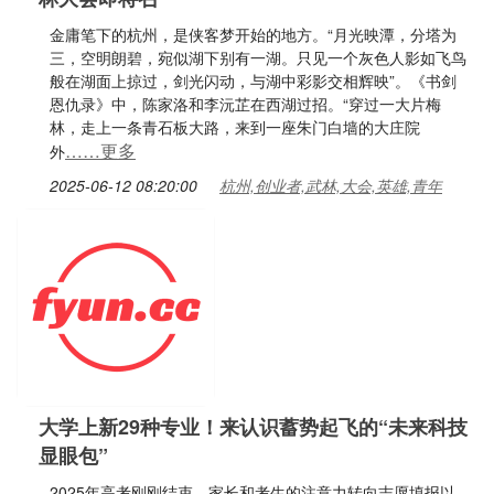
金庸笔下的杭州，是侠客梦开始的地方。“月光映潭，分塔为
三，空明朗碧，宛似湖下别有一湖。只见一个灰色人影如飞鸟
般在湖面上掠过，剑光闪动，与湖中彩影交相辉映”。《书剑
恩仇录》中，陈家洛和李沅芷在西湖过招。“穿过一大片梅
林，走上一条青石板大路，来到一座朱门白墙的大庄院
……更多
外
2025-06-12 08:20:00
杭州,创业者,武林,大会,英雄,青年
大学上新29种专业！来认识蓄势起飞的“未来科技
显眼包”
2025年高考刚刚结束，家长和考生的注意力转向志愿填报以