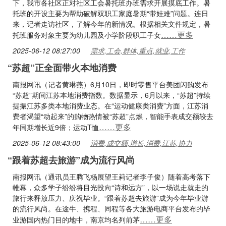
下，我市各社区正对社区工会暑托班办班需求开展摸底工作。暑
托班的开设主要为帮助破解双职工家庭暑期“带娃难”问题。连日
来，记者走访社区，了解今年的新情况。根据相关文件规定，暑
……更多
托班服务对象主要为幼儿园及小学阶段职工子女
2025-06-12 08:27:00
需求,工会,群体,重点,就业,工作
“苏超”正全面带火本地消费
南报网讯（记者黄琳燕）6月10日，即时零售平台美团闪购发布
“苏超”期间江苏本地消费指数。数据显示，6月以来，“苏超”持续
提振江苏多类本地消费业态。在“运动健康类消费”方面，江苏消
费者渴望“动起来”的购物热情被“苏超”点燃，智能手表成交额较去
……更多
年同期增长近9倍；运动T恤
2025-06-12 08:43:00
消费,成交额,增长,消费,江苏,协力
“跟着苏超去旅游”成为流行风尚
南报网讯（通讯员王腾飞杨展望王莉记者李子俊）随着高考落下
帷幕，众多学子纷纷将目光投向“诗和远方”，以一场说走就走的
旅行来释放压力、庆祝毕业。“跟着苏超去旅游”成为今年毕业游
的流行风尚。在途牛、携程、同程等各大旅游电商平台发布的毕
……更多
业游国内热门目的地中，南京均名列前茅