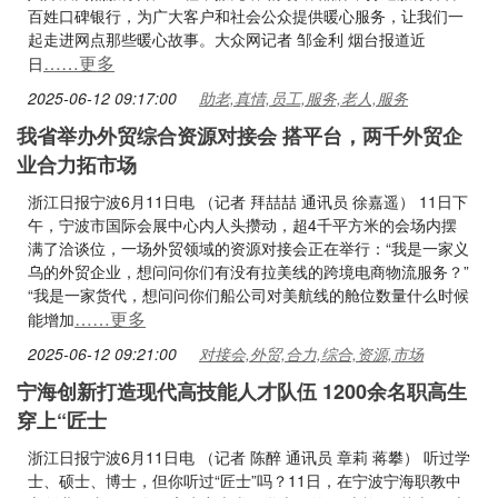
百姓口碑银行，为广大客户和社会公众提供暖心服务，让我们一
起走进网点那些暖心故事。大众网记者 邹金利 烟台报道近
……更多
日
2025-06-12 09:17:00
助老,真情,员工,服务,老人,服务
我省举办外贸综合资源对接会 搭平台，两千外贸企
业合力拓市场
浙江日报宁波6月11日电 （记者 拜喆喆 通讯员 徐嘉遥） 11日下
午，宁波市国际会展中心内人头攒动，超4千平方米的会场内摆
满了洽谈位，一场外贸领域的资源对接会正在举行：“我是一家义
乌的外贸企业，想问问你们有没有拉美线的跨境电商物流服务？”
“我是一家货代，想问问你们船公司对美航线的舱位数量什么时候
……更多
能增加
2025-06-12 09:21:00
对接会,外贸,合力,综合,资源,市场
宁海创新打造现代高技能人才队伍 1200余名职高生
穿上“匠士
浙江日报宁波6月11日电 （记者 陈醉 通讯员 章莉 蒋攀） 听过学
士、硕士、博士，但你听过“匠士”吗？11日，在宁波宁海职教中