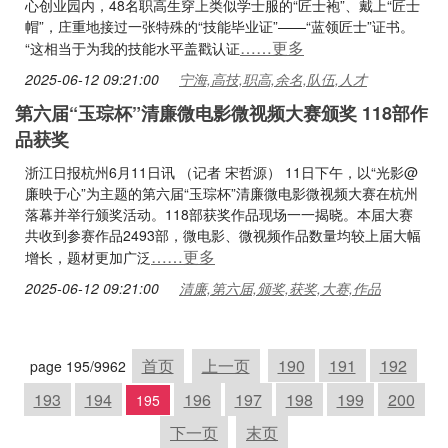
心创业园内，48名职高生穿上类似学士服的“匠士袍”、戴上“匠士
帽”，庄重地接过一张特殊的“技能毕业证”——“蓝领匠士”证书。
……更多
“这相当于为我的技能水平盖戳认证
2025-06-12 09:21:00
宁海,高技,职高,余名,队伍,人才
第六届“玉琮杯”清廉微电影微视频大赛颁奖 118部作
品获奖
浙江日报杭州6月11日讯 （记者 宋哲源） 11日下午，以“光影@
廉映于心”为主题的第六届“玉琮杯”清廉微电影微视频大赛在杭州
落幕并举行颁奖活动。118部获奖作品现场一一揭晓。本届大赛
共收到参赛作品2493部，微电影、微视频作品数量均较上届大幅
……更多
增长，题材更加广泛
2025-06-12 09:21:00
清廉,第六届,颁奖,获奖,大赛,作品
首页
上一页
190
191
192
page 195/9962
193
194
196
197
198
199
200
195
下一页
末页