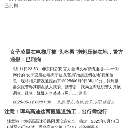
女子凌晨在电梯厅被“头盔男”抱起压倒在地，警方
通报：已刑拘
6月11日23:53，@东阳公安 官方微博发布警情通报——针对
网传的“女子凌晨在电梯厅被‘头盔男’抱起压倒在地”视频信
息，现将相关情况通报如下:2025年6月9日3时12分，我局接
群众报警称其朋友被人猥亵。接警后，我局立即组织警力开展
……更多
调查。经查，嫌疑人李某某（男
2025-06-12 08:51:00
头盔,警方,电梯,女子,东阳,嫌疑人
注意！珲乌高速这两段隧道施工，出行需绕行
注意啦！为提高高速公路附属设施安全、稳定，2025年6月14日
6时至26日24时，珲乌高速公路（G12）老爷岭隧道