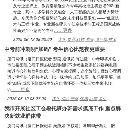
及专业选择上。教育部最近公布今年高校招生将新增29种新
专业，其中，多学科交叉融合，人工智能的加入都是大势所
趋。今天为你介绍蓄势起飞的“未来科技显眼包”——“低空技
术与工程”专业。专业新在哪儿？低空技术与工程是国家战略
……更多
性新兴产业急需的专业
2025-06-12 08:20:00
大学,专业,科技,专业,飞行器,技术
中考前冲刺别“加码” 考生信心比熬夜更重要
厦门网讯（厦门日报记者 楚燕 通讯员 陈达捷）中考即将来临，
市仙岳医院心理干预热线近期接到不少考生及家长的咨询电话，
倾诉内心的烦恼和焦虑。心理专家提醒，这个阶段，做好心理调
适，满怀信心迎接考试，比一味地给自己加压、加码更重要。熬
夜“加码”成绩下降优等生陷入自我怀疑一位初三女生来电倾
……更多
诉
2025-06-12 08:27:00
考生,信心,志敏,焦虑,心理,考生
我市开展社区工会暑托班办班需求摸底工作 重点解
决新就业群体带
厦门网讯（厦门日报记者 吴燕如 庄筱婧）暑期脚步渐近，眼