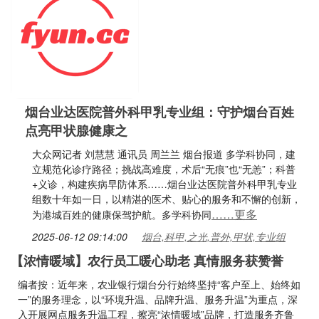
烟台业达医院普外科甲乳专业组：守护烟台百姓
点亮甲状腺健康之
大众网记者 刘慧慧 通讯员 周兰兰 烟台报道 多学科协同，建
立规范化诊疗路径；挑战高难度，术后“无痕”也“无恙”；科普
+义诊，构建疾病早防体系……烟台业达医院普外科甲乳专业
组数十年如一日，以精湛的医术、贴心的服务和不懈的创新，
……更多
为港城百姓的健康保驾护航。多学科协同
2025-06-12 09:14:00
烟台,科甲,之光,普外,甲状,专业组
【浓情暖域】农行员工暖心助老 真情服务获赞誉
编者按：近年来，农业银行烟台分行始终坚持“客户至上、始终如
一”的服务理念，以“环境升温、品牌升温、服务升温”为重点，深
入开展网点服务升温工程，擦亮“浓情暖域”品牌，打造服务齐鲁