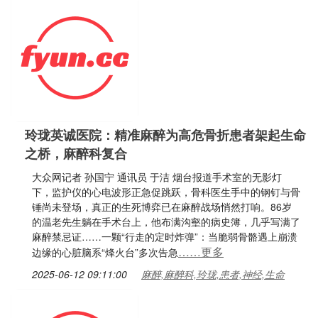
玲珑英诚医院：精准麻醉为高危骨折患者架起生命
之桥，麻醉科复合
大众网记者 孙国宁 通讯员 于洁 烟台报道手术室的无影灯
下，监护仪的心电波形正急促跳跃，骨科医生手中的钢钉与骨
锤尚未登场，真正的生死博弈已在麻醉战场悄然打响。86岁
的温老先生躺在手术台上，他布满沟壑的病史簿，几乎写满了
麻醉禁忌证……一颗“行走的定时炸弹”：当脆弱骨骼遇上崩溃
……更多
边缘的心脏脑系“烽火台”多次告急
2025-06-12 09:11:00
麻醉,麻醉科,玲珑,患者,神经,生命