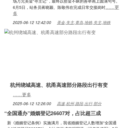
场万元美金“寻主记”，最终以拾金不昧的善举画上圆满句号。
……更
6月5日，站务员蒋晓颖、陈敬伟在完成日常交接岗时
多
2025-06-12 12:42:00
美金,失主,青岛,地铁,失主,地铁
杭州绕城高速、杭甬高速部分路段出行有变
……更多
2025-06-12 12:26:00
高速,杭州,路段,出行,部分
“全国通办”婚姻登记26607对，占比超三成
新《婚姻登记条例》实施满月，我省婚姻登记人数增加“全国通