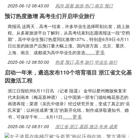
2025-06-12 08:43:00
风尚,跟着,旅游,热门,南京,预订
预订热度激增 高考生们开启毕业旅行
商报讯 这两天，高考一结束，许多毕业生选择即刻出发，踏上旅
程。从多家旅游平台了解到，从高考结束到志愿填报这一段“空档
期”，高中毕业生预订热度同比激增137%，特别是6月9日-6月11
日出发的旅游产品预订量大幅上涨。国内游方面，北京、重庆、
……更多
上海、南京、成都成为高中毕业生的首选
2025-06-12 08:50:00
热度,预订,高考,旅行,毕业生,旅行
启动一年来，遴选发布110个培育项目 浙江省文化基
因激活工程
浙江日报杭州6月11日讯 （记者 陆遥） 金华以婺州雕版恢复宋
代木刻画本《梅花喜神谱》，让中国第一部专门描绘梅花形态的
画谱再现；菜谱《吴氏中馈录》经过研究开发，变成了真正的“吴
氏宋宴”；以科技成果“复活”的新开化纸，制作成录取通知书、婚
……更多
书，可保存千年……6月11日
2025-06-12 08:51:00
浙江省,浙江,基因,激活,年来,成果