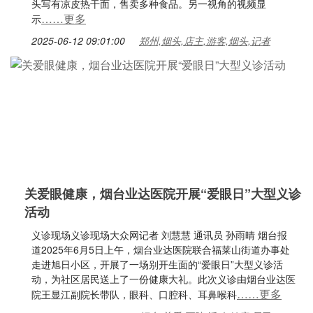
头写有凉皮热干面，售卖多种食品。另一视角的视频显
……更多
示
2025-06-12 09:01:00
郑州,烟头,店主,游客,烟头,记者
关爱眼健康，烟台业达医院开展“爱眼日”大型义诊
活动
义诊现场义诊现场大众网记者 刘慧慧 通讯员 孙雨晴 烟台报
道2025年6月5日上午，烟台业达医院联合福莱山街道办事处
走进旭日小区，开展了一场别开生面的“爱眼日”大型义诊活
动，为社区居民送上了一份健康大礼。此次义诊由烟台业达医
……更多
院王显江副院长带队，眼科、口腔科、耳鼻喉科