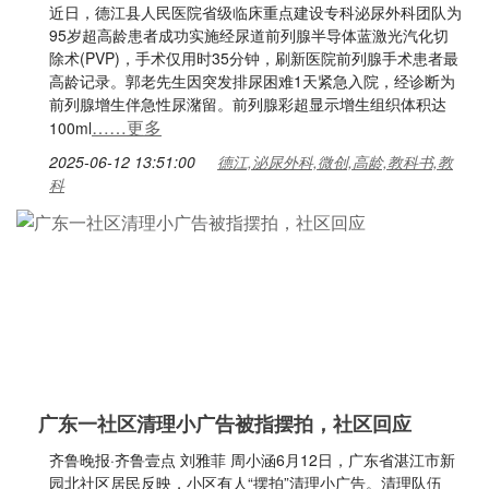
近日，德江县人民医院省级临床重点建设专科泌尿外科团队为
95岁超高龄患者成功实施经尿道前列腺半导体蓝激光汽化切
除术(PVP)，手术仅用时35分钟，刷新医院前列腺手术患者最
高龄记录。郭老先生因突发排尿困难1天紧急入院，经诊断为
前列腺增生伴急性尿潴留。前列腺彩超显示增生组织体积达
……更多
100ml
2025-06-12 13:51:00
德江,泌尿外科,微创,高龄,教科书,教
科
广东一社区清理小广告被指摆拍，社区回应
齐鲁晚报·齐鲁壹点 刘雅菲 周小涵6月12日，广东省湛江市新
园北社区居民反映，小区有人“摆拍”清理小广告。清理队伍