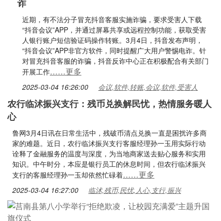
诈
近期，有不法分子冒充抖音客服实施诈骗，要求受害人下载
“抖音会议”APP，并通过屏幕共享或远程控制功能，获取受害
人银行账户短信验证码操作转账。3月4日，抖音发布声明，
“抖音会议”APP非官方软件，同时提醒广大用户警惕电诈。针
对冒充抖音客服的诈骗，抖音反诈中心正在积极配合有关部门
……更多
开展工作
2025-03-04 16:26:00
会议,软件,转账,会议,软件,受害人
农行临沭振兴支行：残币兑换解民忧，热情服务暖人
心
鲁网3月4日讯在日常生活中，残破币清点兑换一直是困扰许多商
家的难题。近日，农行临沭振兴支行客服经理孙一玉用实际行动
诠释了金融服务的温度与深度，为当地商家送去贴心服务和实用
知识。中午时分，本应是银行员工的休息时间，但农行临沭振兴
……更多
支行的客服经理孙一玉却依然忙碌着
2025-03-04 16:27:00
临沭,残币,民忧,人心,支行,振兴