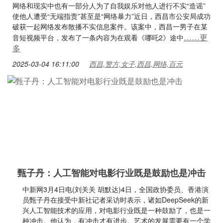
网络和现实中也有一部分人为了自我娱乐对他人进行不实“造谣”
使他人遭受“无端指责”甚至是“网络暴力”近日，西昌市公安局成功
破获一起网络发布散播不实信息案件。该案中，西昌一男子在某
……更
音短视频平台，发布了一条内容为在观看《哪吒2》途中
多
2025-03-04 16:11:00
西昌,警方,女子,西昌,网络,百元
甄子丹：人工智能对电影行业既是鼓励也是冲击
中新网3月4日电(刘关关 胡默达)4日，全国政协委员、香港演
员甄子丹在接受中新社记者采访时表示，诸如DeepSeek的新
兴人工智能技术的应用，对电影行业既是一种鼓励了，也是一
种冲击。他认为，有冲击才有进步。艺术的发展需要有一个学