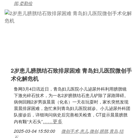
闻,娄勤俭
2岁患儿膀胱结石致排尿困难 青岛妇儿医院微创手
术化解危机
鲁网3月4日讯近日，青岛妇儿医院小儿泌尿外科利用膀胱镜
下激光碎石技术，为一名2岁膀胱结石患儿铲除了尿路障碍。
病例回顾2岁男孩晨晨（化名）一天在玩耍时，家长突然发现
晨晨排尿困难，急忙来到青岛妇儿医院就诊。小儿泌尿外科团
队接诊后，详细询问病史后完善相关检查，CT提示晨晨膀胱
……更多
内有颗“大石头”
2025-03-04 15:50:00
微创手术,患儿,微创,膀胱,青岛,结
石