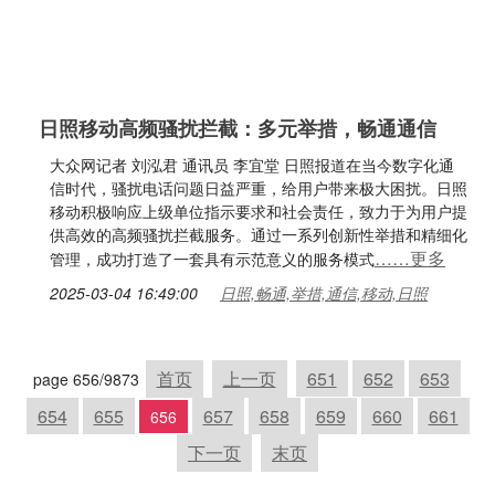
日照移动高频骚扰拦截：多元举措，畅通通信
大众网记者 刘泓君 通讯员 李宜堂 日照报道在当今数字化通
信时代，骚扰电话问题日益严重，给用户带来极大困扰。日照
移动积极响应上级单位指示要求和社会责任，致力于为用户提
供高效的高频骚扰拦截服务。通过一系列创新性举措和精细化
……更多
管理，成功打造了一套具有示范意义的服务模式
2025-03-04 16:49:00
日照,畅通,举措,通信,移动,日照
首页
上一页
651
652
653
page 656/9873
654
655
657
658
659
660
661
656
下一页
末页