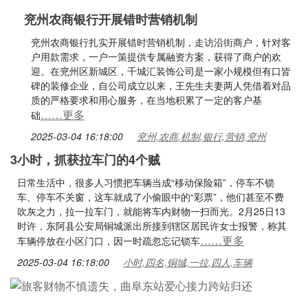
兖州农商银行开展错时营销机制
兖州农商银行扎实开展错时营销机制，走访沿街商户，针对客
户用款需求，一户一策提供专属融资方案，获得了商户的欢
迎。在兖州区新城区，千城汇装饰公司是一家小规模但有口皆
碑的装修企业，自公司成立以来，王先生夫妻两人凭借着对品
质的严格要求和用心服务，在当地积累了一定的客户基
……更多
础
2025-03-04 16:18:00
兖州,农商,机制,银行,营销,兖州
3小时，抓获拉车门的4个贼
日常生活中，很多人习惯把车辆当成“移动保险箱”，停车不锁
车、停车不关窗，这车就成了小偷眼中的“彩票”，他们甚至不费
吹灰之力，拉一拉车门，就能将车内财物一扫而光。2月25日13
时许，东阿县公安局铜城派出所接到辖区居民许女士报警，称其
……更多
车辆停放在小区门口，因一时疏忽忘记锁车
2025-03-04 16:18:00
小时,四名,铜城,一拉,四人,车辆