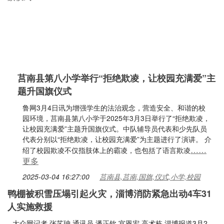
莒南县第八小学举行“拒绝欺凌，让校园充满爱”主
题升国旗仪式
鲁网3月4日讯为增强学生的法治观念，营造安全、和谐的校
园环境，莒南县第八小学于2025年3月3日举行了“拒绝欺凌，
让校园充满爱”主题升国旗仪式。中队辅导员代表和少先队员
代表分别以“拒绝欺凌，让校园充满爱”为主题进行了演讲。 介
……
绍了校园欺凌不仅指肢体上的霸凌，也包括了语言欺凌
更多
2025-03-04 16:27:00
莒南县,莒南,国旗,仪式,小学,校园
鸭棚被积雪压塌引起火灾，淄博消防紧急出动4车31
人实施救援
大众网记者 张艺珅 通讯员 潘正钦 宫恩宏 高术栋 淄博报道3月2