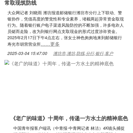
常取现筑防线
大众网记者 刘晓雨 潍坊报道邮储银行潍坊市分行上下联动、警
银协作，凭借高度的警觉性和专业素养，堵截两起异常资金取现
行为。随着银行账户电子渠道风险防控的不断加强，许多电诈人
员铤而走险，改为到银行网点支取现金的形式过度涉诈资金。
2025年2月17日下午4点左右，张女士神色匆匆地来到邮储银行
……更多
寿光市胡营营业所
2025-03-04 15:47:00
潍坊市,潍坊,防线,分行,银行,客户
《老广的味道》十周年，传递一方水土的精神底色
中国青年报客户端讯（中青报·中青网记者 林洁）4K镜头捕捉