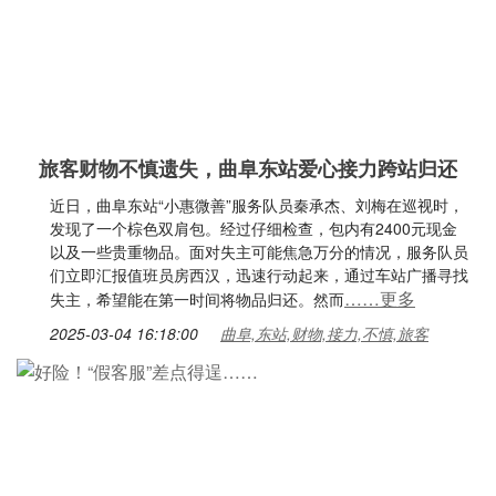
旅客财物不慎遗失，曲阜东站爱心接力跨站归还
近日，曲阜东站“小惠微善”服务队员秦承杰、刘梅在巡视时，
发现了一个棕色双肩包。经过仔细检查，包内有2400元现金
以及一些贵重物品。面对失主可能焦急万分的情况，服务队员
们立即汇报值班员房西汉，迅速行动起来，通过车站广播寻找
……更多
失主，希望能在第一时间将物品归还。然而
2025-03-04 16:18:00
曲阜,东站,财物,接力,不慎,旅客