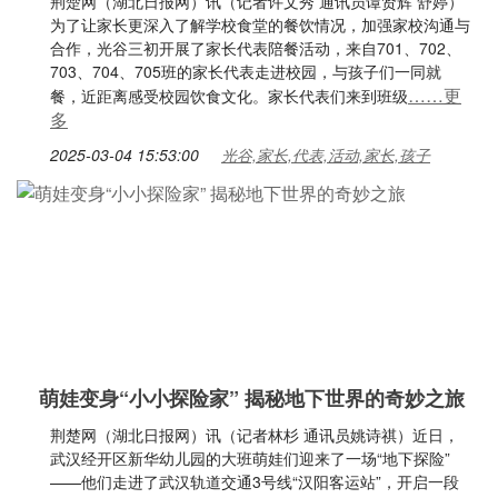
荆楚网（湖北日报网）讯（记者许文秀 通讯员谭贤辉 舒婷）
为了让家长更深入了解学校食堂的餐饮情况，加强家校沟通与
合作，光谷三初开展了家长代表陪餐活动，来自701、702、
703、704、705班的家长代表走进校园，与孩子们一同就
……更
餐，近距离感受校园饮食文化。家长代表们来到班级
多
2025-03-04 15:53:00
光谷,家长,代表,活动,家长,孩子
萌娃变身“小小探险家” 揭秘地下世界的奇妙之旅
荆楚网（湖北日报网）讯（记者林杉 通讯员姚诗祺）近日，
武汉经开区新华幼儿园的大班萌娃们迎来了一场“地下探险”
——他们走进了武汉轨道交通3号线“汉阳客运站”，开启一段