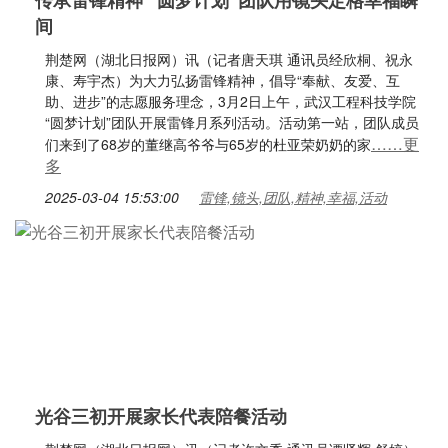
传承雷锋精神 “圆梦计划”团队用镜头定格幸福瞬
间
荆楚网（湖北日报网）讯（记者唐天琪 通讯员经欣桐、祝永
康、寿宇杰）为大力弘扬雷锋精神，倡导“奉献、友爱、互
助、进步”的志愿服务理念，3月2日上午，武汉工程科技学院
“圆梦计划”团队开展雷锋月系列活动。活动第一站，团队成员
……更
们来到了68岁的董继高爷爷与65岁的杜亚荣奶奶的家
多
2025-03-04 15:53:00
雷锋,镜头,团队,精神,幸福,活动
光谷三初开展家长代表陪餐活动