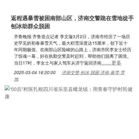
返程遇暴雪被困南部山区，济南交警跪在雪地徒手
刨冰助群众脱困
齐鲁晚报·齐鲁壹点记者 李文璇3月2日，济南市经历了一场历
史罕见的初春暴雪天气，最大积雪深度达15厘米，创下近十
年同期极值。在南部山区险峻的山路上，济南市民李女士经历
了惊魂一幕，好在执勤交警及时赶到，帮助他们脱离了困境。
……更多
当日17时，李女士与家人驾车从济宁返回济南
2025-03-04 16:20:00
济南交警,刨冰,脱困,济南,暴雪,雪
地