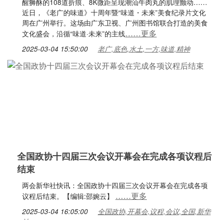
醒狮酥的108道折痕、8K微距呈现潮汕牛肉丸的肌理颤动……
近日，《老广的味道》十周年暨“味道・未来”美食纪录片文化
周在广州举行。这场由广东卫视、广州图书馆联合打造的美食
……更多
文化盛会，沿循“味道·未来”的主线
2025-03-04 15:50:00
老广,底色,水土,一方,味道,精神
全国政协十四届三次会议开幕会在完成各项议程后
结束
两会新华社快讯：全国政协十四届三次会议开幕会在完成各项
……更多
议程后结束。【编辑:邵婉云】
2025-03-04 16:05:00
全国政协,开幕会,议程,会议,全国,新华