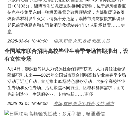
日16时03分，淄博市消防救援支队接到报警称，位于起凤镇泰宝
信息科技集团东侧一鸭棚因暴雪导致棚顶坍塌，内部取暖设备引
燃保温材料发生火灾，情况十分危急，淄博市消防救援支队调派
……更
起凤前置执勤点和友谊路消防救援站共4车31人到场处置
多
2025-03-04 16:40:00
淄博,积雪,火灾,救援,救援,人员
全国城市联合招聘高校毕业生春季专场首期推出，设
有女性专场
3月4日，澎湃新闻从人力资源社会保障部获悉，人力资源社会保
障部职引未来——2025年全国城市联合招聘高校毕业生春季专场
活动于近期启动，首期推出85场特色服务活动，含多个高校毕业
生专场和女性专场。活动聚焦不同行业、区域和群体需求，面向
……更多
先进制造业、生活服务业、专精特新
2025-03-04 16:46:00
专场,首期,毕业生,联合,女性,城市