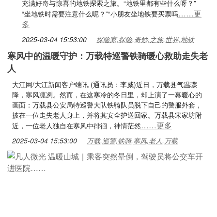
充满好奇与惊喜的地铁探索之旅。“地铁里都有些什么呀？”
……更
“坐地铁时需要注意什么呢？”“小朋友坐地铁要买票吗
多
2025-03-04 15:53:00
探险家,探险,奇妙,之旅,世界,地铁
寒风中的温暖守护：万载特巡警铁骑暖心救助走失老
人
大江网/大江新闻客户端讯 (通讯员：李威)近日，万载县气温骤
降，寒风凛冽。然而，在这寒冷的冬日里，却上演了一幕暖心的
画面：万载县公安局特巡警大队铁骑队员脱下自己的警服外套，
披在一位走失老人身上，并将其安全护送回家。万载县宋家坊附
……更多
近，一位老人独自在寒风中徘徊，神情茫然
2025-03-04 15:53:00
万载,巡警,铁骑,寒风,老人,万载