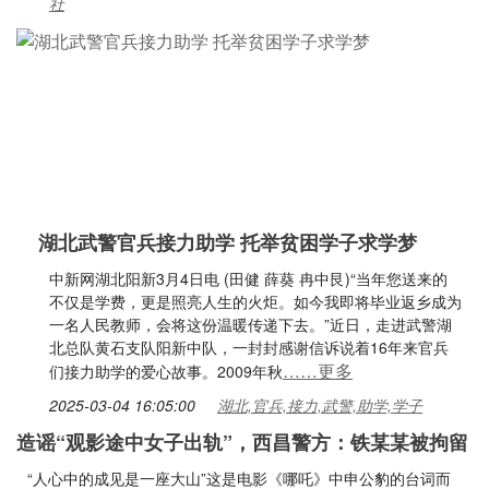
社
湖北武警官兵接力助学 托举贫困学子求学梦
中新网湖北阳新3月4日电 (田健 薛葵 冉中艮)“当年您送来的
不仅是学费，更是照亮人生的火炬。如今我即将毕业返乡成为
一名人民教师，会将这份温暖传递下去。”近日，走进武警湖
北总队黄石支队阳新中队，一封封感谢信诉说着16年来官兵
……更多
们接力助学的爱心故事。2009年秋
2025-03-04 16:05:00
湖北,官兵,接力,武警,助学,学子
造谣“观影途中女子出轨”，西昌警方：铁某某被拘留
“人心中的成见是一座大山”这是电影《哪吒》中申公豹的台词而