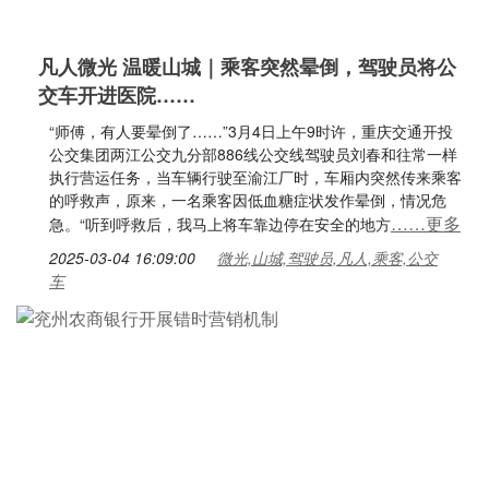
凡人微光 温暖山城｜乘客突然晕倒，驾驶员将公
交车开进医院……
“师傅，有人要晕倒了……”3月4日上午9时许，重庆交通开投
公交集团两江公交九分部886线公交线驾驶员刘春和往常一样
执行营运任务，当车辆行驶至渝江厂时，车厢内突然传来乘客
的呼救声，原来，一名乘客因低血糖症状发作晕倒，情况危
……更多
急。“听到呼救后，我马上将车靠边停在安全的地方
2025-03-04 16:09:00
微光,山城,驾驶员,凡人,乘客,公交
车