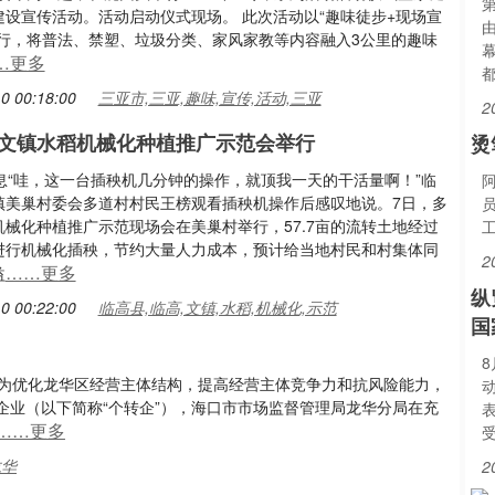
第
建设宣传活动。活动启动仪式现场。 此次活动以“趣味徒步+现场宣
进行，将普法、禁塑、垃圾分类、家风家教等内容融入3公里的趣味
…更多
都
0 00:18:00
三亚市,三亚,趣味,宣传,活动,三亚
2
文镇水稻机械化种植推广示范会举行
烫
消息“哇，这一台插秧机几分钟的操作，就顶我一天的干活量啊！”临
镇美巢村委会多道村村民王榜观看插秧机操作后感叹地说。7日，多
机械化种植推广示范现场会在美巢村举行，57.7亩的流转土地经过
进行机械化插秧，节约大量人力成本，预计给当地村民和村集体同
2
……更多
益
纵
0 00:22:00
临高县,临高,文镇,水稻,机械化,示范
国
，为优化龙华区经营主体结构，提高经营主体竞争力和抗风险能力，
企业（以下简称“个转企”），海口市市场监督管理局龙华分局在充
……更多
龙华
2