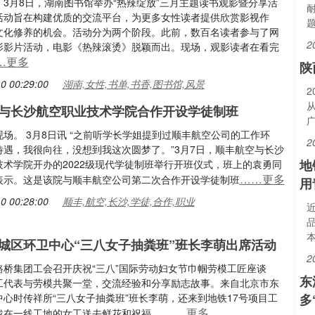
。3月8日，湖南图书馆举办“热辣绽放”三月主题读书观影暨分享活
活动旨在构建优质的交流平台，为更多女性读者提供欣赏影视作
文化修养的机会。活动分为两个阶段。此前，数百名读者参与了网
2
影影片活动，电影《热辣滚烫》脱颖而出。现场，观影读者在看完
…更多
陕
0 00:29:00
湖南,女性,书单,书香,图书馆,风景
2
与长沙航空职业技术学院合作开设学徒制班
场。 3月8日讯 “之前听学长学姐提到过顺丰航空公司的工作环
2
待遇，我很向往，没想到我这次圆梦了。”3月7日，顺丰航空与长沙
地
技术学院开办的2022级现代学徒制班举行开班仪式，班上的袁勇同
……更多
表示。这是该院与顺丰航空公司第二次合作开设学徒制班
用
0 00:28:00
顺丰,航空,长沙,学徒,合作,职业
城区环卫中心“三八女子抽粪班”班长李萌出席活动
2
路桥集团工会召开庆祝“三八”国际劳动妇女节巾帼劳模工匠座谈
东
工代表与劳模共聚一堂，交流经验和分享励志故事。来自北京市东
中心时传祥所“三八女子抽粪班”班长李萌，还来到地铁17号项目工
多
……更多
战在一线工地的女工送去鲜花和祝福。