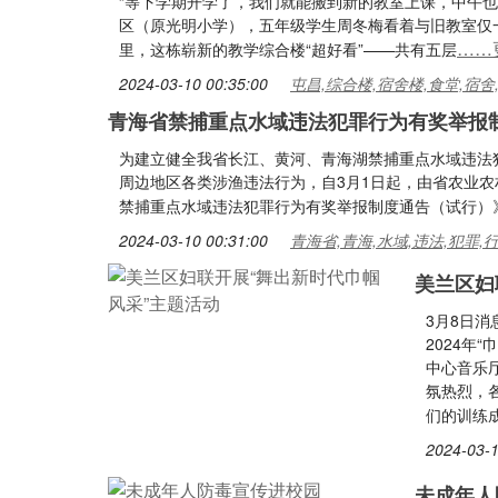
“等下学期开学了，我们就能搬到新的教室上课，中午也
区（原光明小学），五年级学生周冬梅看着与旧教室仅
……
里，这栋崭新的教学综合楼“超好看”——共有五层
2024-03-10 00:35:00
屯昌,综合楼,宿舍楼,食堂,宿舍
青海省禁捕重点水域违法犯罪行为有奖举报
为建立健全我省长江、黄河、青海湖禁捕重点水域违法
周边地区各类涉渔违法行为，自3月1日起，由省农业
禁捕重点水域违法犯罪行为有奖举报制度通告（试行）
2024-03-10 00:31:00
青海省,青海,水域,违法,犯罪,
美兰区妇
3月8日消
2024年
中心音乐
氛热烈，
们的训练
2024-03-1
未成年人