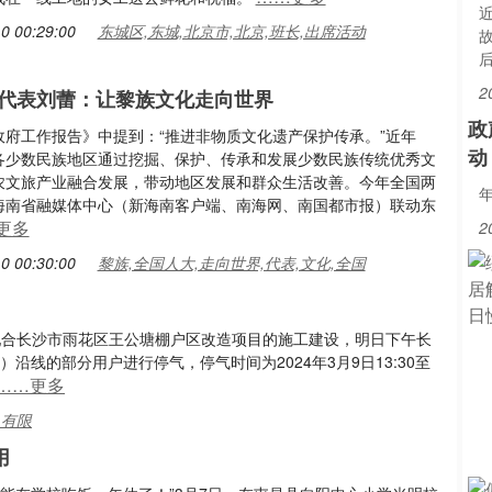
0 00:29:00
东城区,东城,北京市,北京,班长,出席活动
2
代表刘蕾：让黎族文化走向世界
政
政府工作报告》中提到：“推进非物质文化遗产保护传承。”近年
动
各少数民族地区通过挖掘、保护、传承和发展少数民族传统优秀文
农文旅产业融合发展，带动地区发展和群众生活改善。今年全国两
海南省融媒体中心（新海南客户端、南海网、南国都市报）联动东
更多
2
0 00:30:00
黎族,全国人大,走向世界,代表,文化,全国
配合长沙市雨花区王公塘棚户区改造项目的施工建设，明日下午长
沿线的部分用户进行停气，停气时间为2024年3月9日13:30至
……更多
,有限
用