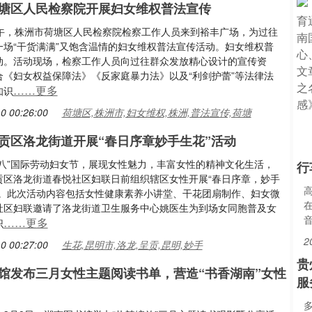
塘区人民检察院开展妇女维权普法宣传
上午，株洲市荷塘区人民检察院检察工作人员来到裕丰广场，为过往
一场“干货满满”又饱含温情的妇女维权普法宣传活动。妇女维权普
动。活动现场，检察工作人员向过往群众发放精心设计的宣传资
合《妇女权益保障法》《反家庭暴力法》以及“利剑护蕾”等法律法
……更多
知识
0 00:26:00
荷塘区,株洲市,妇女维权,株洲,普法宣传,荷塘
贡区洛龙街道开展“春日序章妙手生花”活动
三八”国际劳动妇女节，展现女性魅力，丰富女性的精神文化生活，
行
贡区洛龙街道春悦社区妇联日前组织辖区女性开展“春日序章，妙手
动。此次活动内容包括女性健康素养小讲堂、干花团扇制作、妇女微
社区妇联邀请了洛龙街道卫生服务中心姚医生为到场女同胞普及女
……更多
识
2
0 00:27:00
生花,昆明市,洛龙,呈贡,昆明,妙手
贵
馆发布三月女性主题阅读书单，营造“书香湖南”女性
服