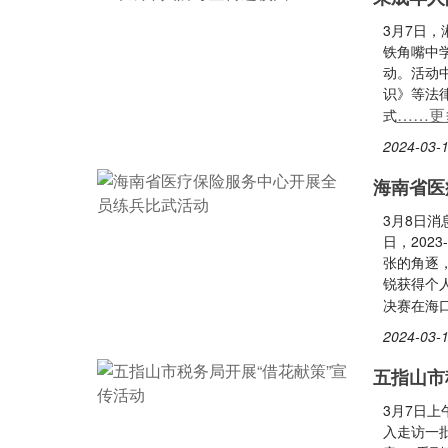
3月7日
铁角嘴中
动。活动
识》等法
……更
式
2024-03-1
海南省医
3月8日消
日，202
张的角逐
锐获得个人
决赛在海
2024-03-1
五指山市
3月7日上
入走访一