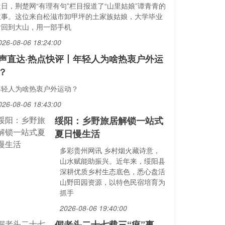
近日，荆楚网“有理有句”栏目报道了“山里姑娘”谭青青的
故事。这位来自松滋市卸甲坪的土家族姑娘，大学毕业
后回到大山，用一部手机
026-08-06 18:24:00
声直达·热点快评丨年轻人为啥热衷户外运
？
年轻人为啥热衷户外运动？
026-08-06 18:43:00
绥阳：乡野旅居解锁一站式
夏日慢生活
多彩贵州网讯 乡村烟火藏诗意，
山水赋能助振兴。近年来，绥阳县
深耕优质乡村生态底色，悉心盘活
山野田园资源，以特色民宿培育为
抓手
2026-08-06 19:40:00
倔老头二十七载三“疯”事