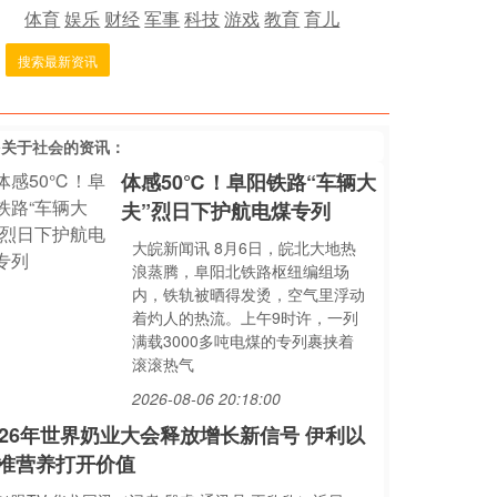
体育
娱乐
财经
军事
科技
游戏
教育
育儿
搜索最新资讯
多关于
社会
的资讯：
体感50℃！阜阳铁路“车辆大
夫”烈日下护航电煤专列
大皖新闻讯 8月6日，皖北大地热
浪蒸腾，阜阳北铁路枢纽编组场
内，铁轨被晒得发烫，空气里浮动
着灼人的热流。上午9时许，一列
满载3000多吨电煤的专列裹挟着
滚滚热气
2026-08-06 20:18:00
026年世界奶业大会释放增长新信号 伊利以
准营养打开价值