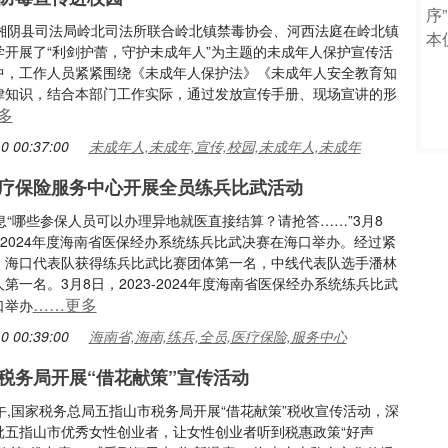
，湘阴县司法局岭北司法所联合岭北镇禁毒协会、河西法庭在岭北镇
学开展了“利剑护蕾，守护未成年人”为主题的未成年人保护宣传活
中，工作人员紧紧围绕《未成年人保护法》《未成年人安全教育知
律知识，结合本部门工作实际，通过发放宣传手册、现场宣讲的形
多
0 00:37:00
未成年人,未成年,宣传,校园,未成年人,未成年
疗保险服务中心开展全员练兵比武活动
息“哪些参保人员可以办理异地就医直接结算？请抢答……”3月8
3-2024年度海南省医保经办系统练兵比武决赛在海口举办。经过紧
，海口代表队获得练兵比武比赛团体第一名，中线代表队选手潘林
第一名。3月8日，2023-2024年度海南省医保经办系统练兵比武
……更多
口举办
0 00:39:00
海南省,海南,练兵,全员,医疗保险,服务中心
税务局开展“借花献策”宣传活动
午,国家税务总局五指山市税务局开展“借花献策”税收宣传活动，深
批五指山市优秀女性创业者，让女性创业者听到税惠政策“好声