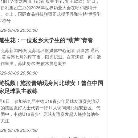
1眼TV-华龙网讯（记者 殷睿 通讯员 王欣欣）近日，
由伊利集团主办的2026年世界奶业大会在呼和浩特开
幕。会上，国际食品科技联盟正式授予呼和浩特“世界乳
”称号
026-08-06 20:55:00
笔生花：一位返乡大学生的“葫芦”青春
阿克苏新闻网/阿克苏地区融媒体中心记者 龚喜杰 通讯
员 黄名伟七月的库车市，阳光炽烈。在齐满镇一间非遗
工作室里，苏比努尔·热依木屏息凝神
026-08-06 20:56:00
览视频 | 施拉普纳现身河北雄安！曾任中国
家足球队主教练
8月6日，参加第九届中德U16青少年足球友谊赛交流活
动的德国友好人士代表一行11人访问河北雄安新区。代
表团中，中德U16青少年足球友谊赛发起人施拉普纳备
受关注
026-08-06 20:57:00