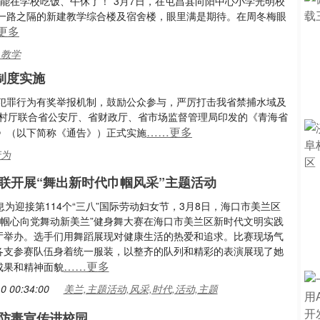
能在学校吃饭、午休了！”3月7日，在屯昌县向阳中心小学光明校
一路之隔的新建教学综合楼及宿舍楼，眼里满是期待。在周冬梅眼
更多
,教学
制度实施
犯罪行为有奖举报机制，鼓励公众参与，严厉打击我省禁捕水域及
农村厅联合省公安厅、省财政厅、省市场监督管理局印发的《青海省
……更多
》（以下简称《通告》）正式实施
行为
联开展“舞出新时代巾帼风采”主题活动
息为迎接第114个“三八”国际劳动妇女节，3月8日，海口市美兰区
“巾帼心向党舞动新美兰”健身舞大赛在海口市美兰区新时代文明实践
厅举办。选手们用舞蹈展现对健康生活的热爱和追求。比赛现场气
各支参赛队伍身着统一服装，以整齐的队列和精彩的表演展现了她
……更多
成果和精神面貌
0 00:34:00
美兰,主题活动,风采,时代,活动,主题
防毒宣传进校园