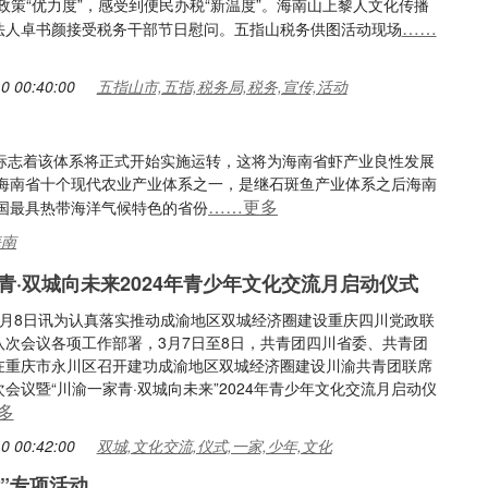
政策“优力度”，感受到便民办税“新温度”。海南山上黎人文化传播
……
法人卓书颜接受税务干部节日慰问。五指山税务供图活动现场
0 00:40:00
五指山市,五指,税务局,税务,宣传,活动
，标志着该体系将正式开始实施运转，这将为海南省虾产业良性发展
海南省十个现代农业产业体系之一，是继石斑鱼产业体系之后海南
……更多
国最具热带海洋气候特色的省份
海南
青·双城向未来2024年青少年文化交流月启动仪式
3月8日讯为认真落实推动成渝地区双城经济圈建设重庆四川党政联
八次会议各项工作部署，3月7日至8日，共青团四川省委、共青团
在重庆市永川区召开建功成渝地区双城经济圈建设川渝共青团联席
会议暨“川渝一家青·双城向未来”2024年青少年文化交流月启动仪
多
0 00:42:00
双城,文化交流,仪式,一家,少年,文化
”专项活动