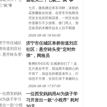
七月，微风拂过库车河畔，浓郁的
花香飘散在街巷。在库车市热斯坦
历史文化街区棉花巷，一间文化创
作室吸引不少游客。推门而入，形
态各异的木雕作品令人目不暇接
2026-08-06 18:54:00
济宁市任城区阜桥街道刘庄
社区：悬空砖头变"定时炸
弹"，网格员
鲁网8月6日讯“太感谢你们了！这
瓦片悬在半空，我这两天都担心的
不得了，咱这住的都是老年人，行
动也不方便，生怕它掉下来砸到人
2026-08-06 17:57:00
一位西安妈妈用AI为孩子学
习开发出一款“小程序” 耗时
30天