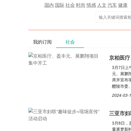
国内
国际
社会
时尚
情感
人文
汽车
健康
我的订阅
社会
京柏医疗
3月7日上
元、展鹏
席并宣布
醴陵市委
2024-03-1
三亚市妇
3月8日，
量逐梦新时