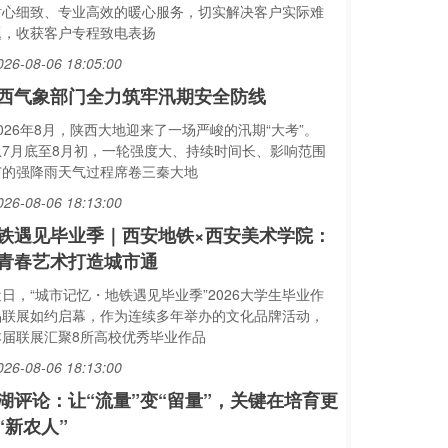
耐心细致、专业高效的暖心服务，切实解决客户实际难
题，收获客户专程致电表扬
026-08-06 18:05:00
西气象部门全力筑牢汛期安全防线
026年8月，陕西大地迎来了一场严峻的汛期“大考”。
从7月底至8月初，一轮强度大、持续时间长、影响范围
广的强降雨天气过程席卷三秦大地
026-08-06 18:13:00
铁遇见毕业季｜西安地铁×西安美术学院：
青春艺术打造城市通
近日，“城市记忆・地铁遇见毕业季”2026大学生毕业作
品联展如约启幕，作为连续多年举办的文化品牌活动，
本届联展汇聚8所高校优秀毕业作品
026-08-06 18:13:00
湖评论：让“流量”变“留量”，关键在培育更
“新农人”