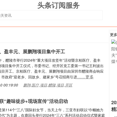
头条订阅服务
更
、盈丰元、展鹏翔项目集中开工
午，醴陵市举行2024年“重大项目攻坚年”活动暨京柏医疗、盈丰
翔项目集中开工仪式，市委书记、经开区党工委第一书记王利波出
项目开工。京柏医疗、盈丰元、展鹏翔项目由深圳市醴陵商会响应
……更多
、市政府“迎老乡、回故乡、建家乡”号召招商引进
0 00:19:00
鹏翔,医疗,项目,醴陵,项目,开区
联“趣味徒步+现场宣传”活动启动
2
精
是第114个“三八”国际妇女节，当天上午，三亚市妇联以“巾帼她力
代”为主题，在鹿回头举行2024年“三八”系列活动启动仪式暨家庭