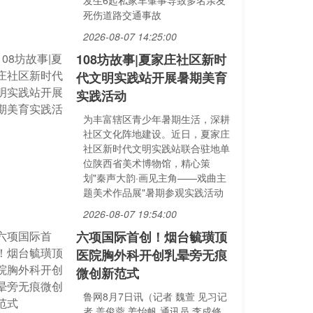
发生6起私家车肇事导致多名亲友
死伤道路交通事故
2026-08-07 14:25:00
108坊故事|夏家庄社区新时
代文明实践站开展暑期美育
实践活动
为丰富辖区青少年暑期生活，深耕
社区文化阵地建设。近日，夏家庄
社区新时代文明实践站联合驻地单
位陕西省美术博物馆，精心策
划"秦声大韵·画见主角——戏曲主
题美术作品展"暑期参观实践活动
2026-08-07 19:54:00
六项国际首创！烟台毓璜顶
医院胸外科开创乳晕旁无痕
微创新范式
鲁网8月7日讯（记者 魏萱 见习记
者 盖俊蓉 姜怡帆 通讯员 李成修