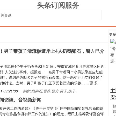
头条订阅服务
更
！男子带孩子漂流惨遭岸上4人扔鹅卵石，警方已介
子漂流被4个男子扔石头#3月31日，安徽宣城泾县月亮湾景区附近
起引人关注的事件。据报道，一名男子带着两个小男孩乘坐皮划艇
流时，遭到岸边四名男子的鹅卵石袭击。这一恶劣行为立刻引起了
……更多
注和讨论。当时，男子和孩子们正享受着漂流的乐趣
主
1 09:21:00
鹅卵,鹅卵石,嚣张,警方,男子,孩子
应
新闻访谈、音视频新闻
奖评选工作的通知》《关于开展第 34 届中国新闻奖音视频新闻访
闻专栏作品专项初评工作的通知》的规定，经民主推荐及评委会评