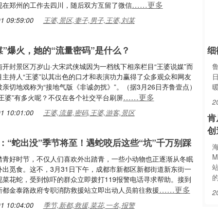
……更多
现在郑州的工作去四川，随后双方互留了微信
1 09:59:00
王婆,景区,妻子,男子,王婆,刘某
媒”爆火，她的“流量密码”是什么？
细
南开封景区万岁山·大宋武侠城因为一档线下相亲栏目“王婆说媒”而
目主持人“王婆”以其出色的口才和表演功力赢得了众多观众和网友
亲切地戏称为“接地气版《非诚勿扰》”。（据3月26日齐鲁壹点）
……更多
“王婆”有多火呢？不仅在各个社交平台刷屏
2
1 10:01:00
王婆,流量,密码,王婆,游客,景区
肯
创
：“蛇出没”季节将至！遇蛇咬后这些“坑”千万别踩
海
M
踏青好时节，不仅人们喜欢外出踏青，一些小动物也正逐渐从冬眠
外出觅食。这不，3月31日下午，成都市新都区新都街道新东街一
现菜花蛇，受到惊吓的群众立即拨打119报警电话寻求帮助。接到
……更多
新都金泰路政府专职消防救援站立即出动人员前往救援
2
1 10:04:00
季节,新都,救援,菜花,一名,报警