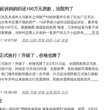
孩起诉妈妈归还100万元房款，法院判了
起涉及未成年人与家长之间财产纠纷的案件引发了社会广泛关注。
自出售本应属于他的房产，13岁男孩小赵向法院提起诉讼，要求母
款100万元。视频截图 据@荔枝新闻 报道，江苏的赵某与妻子张
……更多
破裂离婚，当时约定两人共有的一套房产归儿子小赵所有
1 10:07:00
房款,法院,男孩,妈妈,小赵,张某
正式执行！升级了，价格也降了
正式执行！升级了，价格也降了从3月31日起，全国民航将正式执
航班计划，持续至10月26日结束。在新航季，各机场航司调整优化
，热门城市的航班频次进一步升级。31日起全国民航正式执行新航
……
划今年开年以来旅客出行意愿增强，民航供需两端实现双回升
1 10:06:00
民航,升级,价格,全国,航班,北京
定
的一面印有“理赔快速高效 服务热情周到”的锦旗。据悉，3月22