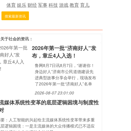
体育
娱乐
财经
军事
科技
游戏
教育
育儿
搜索最新资讯
多关于
社会
的资讯：
2026年第一批“济南好人”发
布，章丘4人入选！
鲁网8月7日讯8月7日，“谢谢你！
身边好人”济南市公民道德建设先
进典型故事分享会举行，现场发布
了2026年第一批“济南好人”名单
2026-08-07 23:01:00
流媒体系统性变革的底层逻辑困境与制度性
对
摘要：人工智能的兴起给主流媒体系统性变革带来多重
底层逻辑困境：一是主流媒体的大众传播模式已不适应