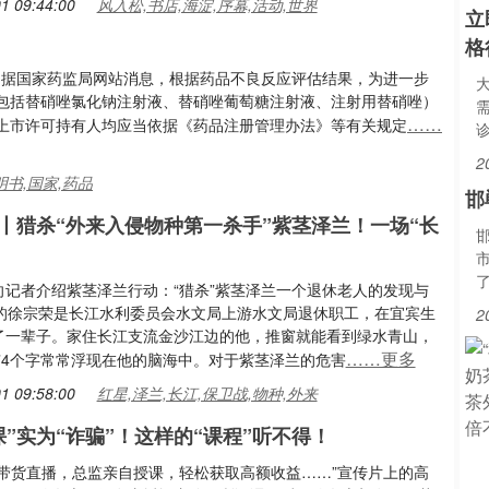
1 09:44:00
风入松,书店,海淀,序幕,活动,世界
立
格
）据国家药监局网站消息，根据药品不良反应评估结果，为进一步
包括替硝唑氯化钠注射液、替硝唑葡萄糖注射液、注射用替硝唑）
……
上市许可持有人均应当依据《药品注册管理办法》等有关规定
2
明书,国家,药品
邯
丨猎杀“外来入侵物种第一杀手”紫茎泽兰！一场“长
向记者介绍紫茎泽兰行动：“猎杀”紫茎泽兰一个退休老人的发现与
岁的徐宗荣是长江水利委员会水文局上游水文局退休职工，在宜宾生
2
了一辈子。家住长江支流金沙江边的他，推窗就能看到绿水青山，
……更多
障”4个字常常浮现在他的脑海中。对于紫茎泽兰的危害
1 09:58:00
红星,泽兰,长江,保卫战,物种,外来
课”实为“诈骗”！这样的“课程”听不得！
学带货直播，总监亲自授课，轻松获取高额收益……”宣传片上的高