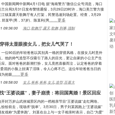
中国新闻网中新网4月1日电 据“海南警方”微信公众号消息，海口
兰分局3月31日发布警情通报，3月29日23时许，海口美兰警方接
三江镇某露天歌舞厅有人打架，民警迅速到场处置。经查，3月29
……更多
，郑某甲(男，37岁)、陈某利(男
1 09:36:00
海口,歌舞厅,露天,歌舞,刑事,强制
爸穿得太显眼接女儿，把女儿气哭了！
，一位90后的年轻爸爸以其别具一格的穿搭风格，在接女儿时意外
点。他的帅气造型不仅吸引了路人的目光，更让自家的小公主产生
反应。面对爸爸的新潮打扮，女儿竟然喜极而泣，认定爸爸的穿着
”，委屈的小脸上挂满了泪珠，令人心疼不已。这位年轻爸爸当日的
……更多
颇为抢眼
1 09:58:00
女儿,爸爸,爸爸,女儿,造型,百慕大
找“王婆说媒”，妻子崩溃：将回国离婚！景区回应
南开封万岁山武侠城景区内的一档相亲节目“王婆说媒”走红网络。
纷纷前去，现场求“脱单”。3月30日，男子刘某因跑上“王婆说媒”
友戏称“为爱奔跑”。刘某在台上与一女子相亲时表示，自己“为爱”