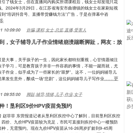
吸引了钱女士，但在直播间内购买所谓课程后，钱女士却发现只花
。2024年3月29日，在江苏省海安市曲塘镇的钱女士在家刷短视
看到“培训抖音号、直播带货赚钱方法”广告，于是在弹幕中咨
多
1 10:09:00
诈骗,课程,女士,总监,直播,受害人
到，女子辅导儿子作业情绪崩溃踹断脚趾，网友：放
育是大事，关乎孩子的一生，因此家长都特别重视，心甘情愿倾注
孩子学习，可是教育孩子并非一件容易的事情，不能一蹴而就，尤
孩子作业，似乎成为了一些家长的“噩梦”。这不，一位妈妈辅导儿
……更
结果发生意外，酿成一场“悲剧”，这位妈妈辅导儿子写作业
1 09:55:00
脚趾,辅导,情绪,儿子,作业,女子
种！垦利区9价HPV疫苗免预约
者 赵菲菲 东营报道记者从垦利区疾控中心了解到，目前垦利区疾控
、四价、九价HPV疫苗较为充足，市民可直接到疾控中心一楼预防
种，无需预约。现在九价HPV疫苗从16-26周岁扩龄到9-45周