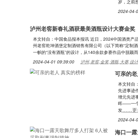
岁，之前
2024-04-0
泸州老窖新春礼酒获最美酒瓶设计大赛金奖
本文转自：中国食品报本报讯 近日，2024中国酒类
州老窖乾坤酒堡定制酒销售有限公司（以下简称“定制酒公
一帜的“没有酒瓶”的设计，从140余款参赛作品中脱颖
2024-04-01 09:39:00
泸州,老窖,金奖,酒瓶,大赛,设
可亲的老
本文转自：
先进事迹
增元先进事
晖——一
……更
发
2024-04-0
海口一露