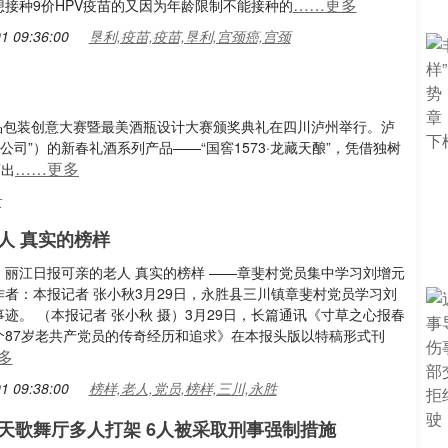
……更多
想接种9价HPV疫苗的又因为年龄限制不能接种的
1 09:36:00
垦利,疫苗,疫苗,垦利,宫颈癌,宫颈
产品包装创意大赛暨最美酒瓶设计大赛颁奖典礼在四川泸州举行。泸
司”）的新春礼酒系列产品——“国窖1573·龙藏天酿”，凭借独树
……更多
而出
计
人 真实的榜样
丽江日报可亲的老人 真实的榜样​ ——章斐村党员集中学习刘增元
作者：本报记者 张小秋3月29日，永胜县三川镇章斐村党员学习刘
迹。 （本报记者 张小秋 摄）3月29日，长篇通讯《寸草之心报春
个87岁老共产党员的传奇经历和追求》在本报头版以特稿形式刊
多
1 09:38:00
榜样,老人,党员,榜样,三川,永胜
天歌舞厅多人打架 6人被采取刑事强制措施