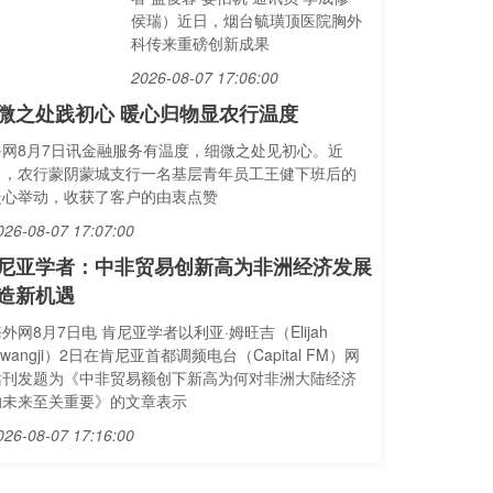
侯瑞）近日，烟台毓璜顶医院胸外
科传来重磅创新成果
2026-08-07 17:06:00
微之处践初心 暖心归物显农行温度
鲁网8月7日讯金融服务有温度，细微之处见初心。近
日，农行蒙阴蒙城支行一名基层青年员工王健下班后的
暖心举动，收获了客户的由衷点赞
026-08-07 17:07:00
尼亚学者：中非贸易创新高为非洲经济发展
造新机遇
外网8月7日电 肯尼亚学者以利亚·姆旺吉（Elijah
wangji）2日在肯尼亚首都调频电台（Capital FM）网
站刊发题为《中非贸易额创下新高为何对非洲大陆经济
的未来至关重要》的文章表示
026-08-07 17:16:00