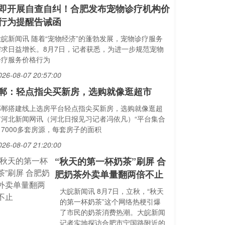
即开展自查自纠！合肥发布宠物诊疗机构价
行为提醒告诫函
大皖新闻讯 随着“宠物经济”的蓬勃发展，宠物诊疗服务
需求日益增长。8月7日，记者获悉，为进一步规范宠物
诊疗服务价格行为
026-08-07 20:57:00
郸：轻点指尖买新房，选购就像逛超市
邯郸搭建线上选房平台轻点指尖买新房，选购就像逛超
市河北新闻网讯（河北日报见习记者冯依凡）“平台集合
了7000多套房源，每套房子的面积
026-08-07 21:20:00
“秋天的第一杯奶茶”刷屏 合
肥奶茶外卖单量翻两倍不止
大皖新闻讯 8月7日，立秋，“秋天
的第一杯奶茶”这个网络热梗引爆
了市民的奶茶消费热潮。大皖新闻
记者实地探访合肥市宁国路附近的