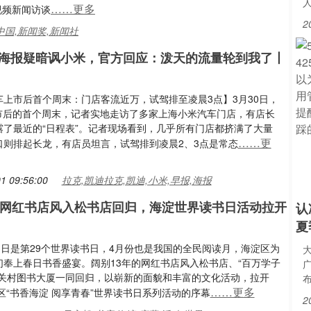
……更多
视频新闻访谈
2
中国,新闻奖,新闻社
海报疑暗讽小米，官方回应：泼天的流量轮到我了丨
车上市后首个周末：门店客流近万，试驾排至凌晨3点】3月30日，
上市后的首个周末，记者实地走访了多家上海小米汽车门店，有店长
露了最近的“日程表”。记者现场看到，几乎所有门店都挤满了大量
……更
口则排起长龙，有店员坦言，试驾排到凌晨2、3点是常态
1 09:56:00
拉克,凯迪拉克,凯迪,小米,早报,海报
年网红书店风入松书店回归，海淀世界读书日活动拉开
认
夏
3日是第29个世界读书日，4月份也是我国的全民阅读月，海淀区为
们奉上春日书香盛宴。阔别13年的网红书店风入松书店、“百万学子
中关村图书大厦一同回归，以崭新的面貌和丰富的文化活动，拉开
……更多
淀区“书香海淀 阅享青春”世界读书日系列活动的序幕
2