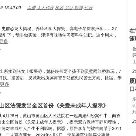
9 13:42:00
而进,人大代表,税收,见证,精神,代表
）史前恐龙大揭秘、养殖科学大探究、弹电子琴探索声学……27
在
指引下，动手做实验，津津有味地学习着科学知识。这个周末，
篷
更多
书
2
城派出所接到张女士报警称，她傍晚带两个孩子到灵璧网红桥游玩，7
寻找。接警后，灵城派出所滨河警务站值勤民警王方雨、徐猛、朱
厦
更多
口
警
东
山区法院发出全区首份《关爱未成年人提示》
讯 4月26日，黄山市黄山区人民法院在一起离婚纠纷案件中，向双
2
发出全区首份《关爱未成年人提示》，提示双方保持平静和理性，
纠纷对未成年人产生不利影响。据悉，原告李某与被告向某于2011
……
，二人育有两女。2024年4月2日，李某诉至法院要求离婚