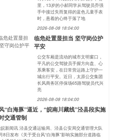
里，13岁的小郝同学从驾驶员乔强
手中接过失而复得的蓝色儿童手表
时，悬着的心终于落了地
2026-08-08 18:04:00
临危处置显担当 坚守岗位护
平安
公交车厢是流动的城市文明窗口，
平凡的公交驾驶员手握方向盘、心
系乘客安，在日常营运路上守护一
城出行平安。近日，太原公交集团
长风商务区停保场65路驾驶员代兴
亮
2026-08-08 18:04:00
风“白海豚”逼近，“皖南川藏线”泾县段实施
时交通管制
大皖新闻讯 泾县交通运输局、泾县公安局交通管理大队
8月8日发布《关于受台风“白海豚”影响实施部分道路临