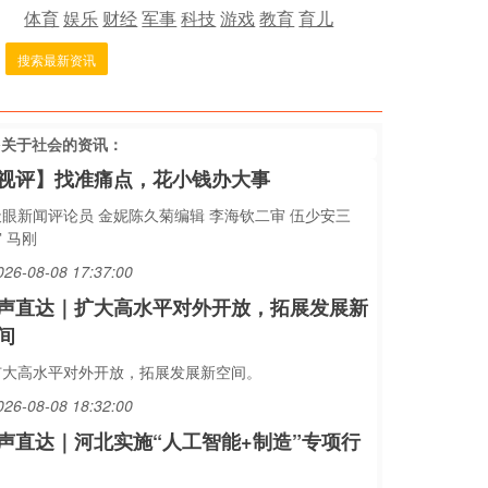
体育
娱乐
财经
军事
科技
游戏
教育
育儿
搜索最新资讯
多关于
社会
的资讯：
视评】找准痛点，花小钱办大事
天眼新闻评论员 金妮陈久菊编辑 李海钦二审 伍少安三
 马刚
026-08-08 17:37:00
声直达｜扩大高水平对外开放，拓展发展新
间
扩大高水平对外开放，拓展发展新空间。
026-08-08 18:32:00
声直达｜河北实施“人工智能+制造”专项行