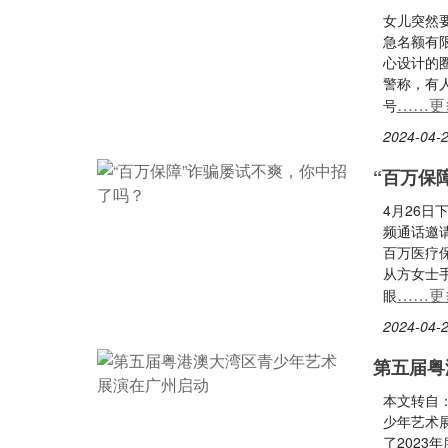
女儿突然
急名额有
心设计的
警称，有
……更
号
2024-04-2
“百万保
4月26日
频通话邀
百万医疗
从方女士手
……更
眼
2024-04-2
第五届粤
本文转自：
少年艺术展
了2023