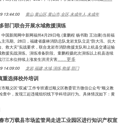
9 13:44:00
黄山,黄山区,黄山市,全区,未成年人,未成年
多部门联合开展水域救援演练
中国新闻网中新网福州4月29日电 (童鹏程 杨书勤 王治康)当前福
入主汛期。28日，福建省森林消防总队龙岩支队立足“防大汛、抗大
险、救大灾”实战要求，联合龙岩市消防救援支队和上杭县交通运输
域救援实战演练。演练准备阶段。童鹏程摄此次演练以上杭县连续
……更多
成汀江水位持续上涨发生洪涝灾害
9 14:09:00
龙岩,福建,水域,演练,救援,部门
慎重选择校外培训
北京市顺义区“双减”工作专班通过顺义区教委官方微信公众号“顺义教
法检查中，发现三起违规组织线下学科培训行为。具体情况如下：黄
长
春市万载县市场监管局走进工业园区进行知识产权宣