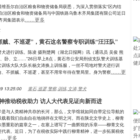
疆维吾尔自治区粮食和物资储备局获悉，为深入贯彻落实“区内结
，自治区粮食和物资储备局与中国铁路乌鲁木齐局集团有限公司近日
……更多
齐局集团表示
价
不抓贼、不巡逻”，黄石这名警察专职训练“汪汪队”
警犬进行训练。陈凌 摄荆楚网（湖北日报网）讯（通讯员 吴俊 熊
坐、卧、立……”26日早上8点，黄石市公安局刑侦支队警犬训练基
犬训练大队大队长杨文涛换上训练服，一丝不苟地对警犬进行训
……更
枪、不抓贼、不巡逻，甚至不用常年待在警局里。身为警察
9 13:25:00
黄石,巡逻,警察,训练,文涛,警犬
神推动税收助力 访人大代表见证向新而进
学是与人类精神共存的长河，那么，文学馆就如同自带定位导航的
以载着我们自由自在地徜徉在文明之河。而在陕北文学史上，柳青
浓墨重彩的篇章之一，在塞上谱写了一曲辉煌的乐章——柳青文化
型代表。近日，为了在税收实际中践行柳青精神，进一步拓展税收
……更多