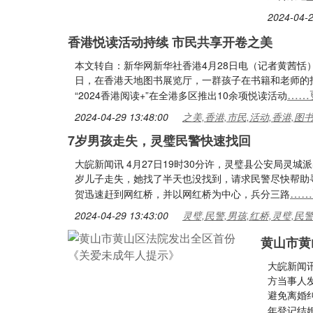
2024-04-2
香港悦读活动持续 市民共享开卷之美
本文转自：新华网新华社香港4月28日电（记者黄茜恬
日，在香港天地图书展览厅，一群孩子在书籍和老师的
……
“2024香港阅读+”在全港多区推出10余项悦读活动
2024-04-29 13:48:00
之美,香港,市民,活动,香港,图
7岁男孩走失，灵璧民警快速找回
大皖新闻讯 4月27日19时30分许，灵璧县公安局灵
岁儿子走失，她找了半天也没找到，请求民警尽快帮助
……
贺迅速赶到网红桥，并以网红桥为中心，兵分三路
2024-04-29 13:43:00
灵璧,民警,男孩,红桥,灵璧,民
黄山市黄
大皖新闻
方当事人
避免离婚
年登记结婚