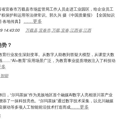
西省宜春市万载县市场监管局工作人员走进工业园区，给企业员工
产权保护和运用等法律常识。郭久兴 摄《中国质量报》【全国知识
……更多
周·各地传真】
9 14:43:00
万载县,宜春市,万载,宜春,江西省,江西
趋势？
使教育行业发生深刻变革。从数字人助教到答疑大模型，从课堂大数
……“AI+教育”应用场景广泛，为教育事业提质增效注入了科技动
更多
,智能
28日，“尔玛茶妹”作为羌族地区首个融媒AI数字人亮相浙川茶产业
增添了一抹科技亮色。“尔玛茶妹”通过数字技术采集，以北川融媒
……更多
及驱动等多项人工智能前沿技术打造而成
玛