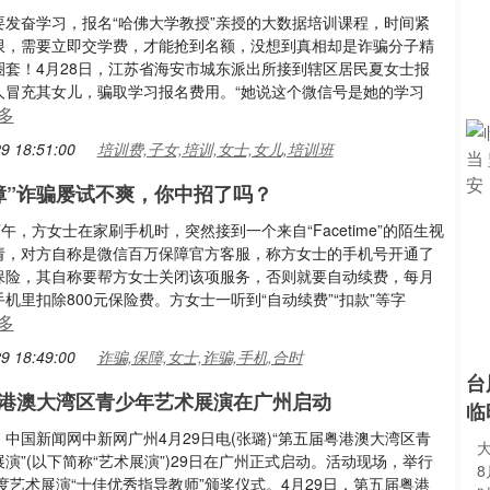
要发奋学习，报名“哈佛大学教授”亲授的大数据培训课程，时间紧
限，需要立即交学费，才能抢到名额，没想到真相却是诈骗分子精
圈套！4月28日，江苏省海安市城东派出所接到辖区居民夏女士报
人冒充其女儿，骗取学习报名费用。“她说这个微信号是她的学习
多
9 18:51:00
培训费,子女,培训,女士,女儿,培训班
障”诈骗屡试不爽，你中招了吗？
下午，方女士在家刷手机时，突然接到一个来自“Facetime”的陌生视
请，对方自称是微信百万保障官方客服，称方女士的手机号开通了
保险，其自称要帮方女士关闭该项服务，否则就要自动续费，每月
机里扣除800元保险费。方女士一听到“自动续费”“扣款”等字
多
9 18:49:00
诈骗,保障,女士,诈骗,手机,合时
台
港澳大湾区青少年艺术展演在广州启动
临
中国新闻网中新网广州4月29日电(张璐)“第五届粤港澳大湾区青
演”(以下简称“艺术展演”)29日在广州正式启动。活动现场，举行
年度艺术展演“十佳优秀指导教师”颁奖仪式。4月29日，第五届粤港