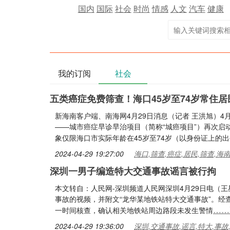
国内
国际
社会
时尚
情感
人文
汽车
健康
我的订阅
社会
五类癌症免费筛查！海口45岁至74岁常住
新海南客户端、南海网4月29日消息（记者 王洪旭）
——城市癌症早诊早治项目（简称“城癌项目”）再次启动
象仅限海口市实际年龄在45岁至74岁（以身份证上的
2024-04-29 19:27:00
海口,筛查,癌症,居民,筛查,海
深圳一男子编造特大交通事故谣言被行拘
本文转自：人民网-深圳频道人民网深圳4月29日电（
事故的视频，并附文“龙华某地铁站特大交通事故”。
……
一时间核查，确认相关地铁站周边路段未发生警情
2024-04-29 19:36:00
深圳,交通事故,谣言,特大,事故