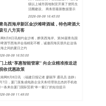
级以上城市因地制宜开展了便民生
活圈建设。 商务部最新数据显示
2026-08-08 16:45:00
青岛西海岸新区金沙滩啤酒城，特色啤酒大
吸引八方宾客
鲁网8月8日讯相约金沙滩，醉美西海岸。第36届青岛国
际啤酒节西海岸会场精彩不断，诚邀四海宾朋共赴这场
山海之间的夏日之约
026-08-08 16:50:00
门上线“享惠智能管家” 向企业精准推送进
税收优惠政策
南网8月8日讯 （福建日报记者 廖丽萍 通讯员 连静）
8月7日，厦门某集成电路企业关务经理张志杰的手机收
到一条来自厦门国际贸易“单一窗口”的短信提示
026-08-08 11:49:00