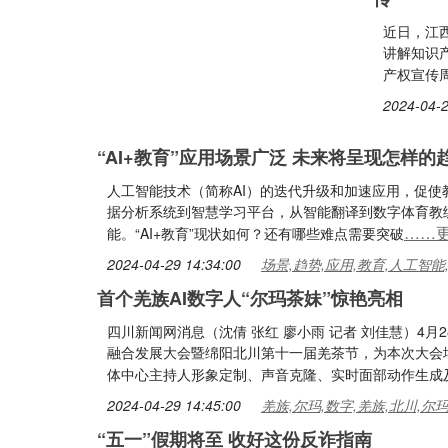
近日，江
讲解知识
产权宣传
2024-04-2
“AI+教育”应用场景广泛 未来将呈现怎样的
人工智能技术（简称AI）的迭代升级和加速应用，促
据分析系统到智慧学习平台，从智能翻译到数字体育教练
……
能。“AI+教育”现状如何？还有哪些难点需要突破
2024-04-29 14:34:00
场景,趋势,应用,教育,人工智能
首个羌族AI数字人“尔玛茶妹”惊艳亮相
四川新闻网消息（沈倩 张红 廖小雨 记者 刘佳慧）4月
融合发展大会暨绵阳北川第十一届羌茶节，为本次大会
体中心主持人形象定制、声音克隆、实时面部动作生成
2024-04-29 14:45:00
羌族,尔玛,数字,羌族,北川,尔
“五一”假期将至 收好这份反诈指南