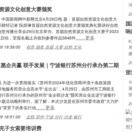
资源文化创意大赛颁奖
2
：中国新闻网中新网北京4月29日电 题：首届自然资源文化创意大
国
新财经记者 阮煜琳首届自然资源文化创意大赛颁奖典礼暨讲好自然
响
意传播分享会29日在京举办。首届自然资源文化创意大赛于2023
……更多
日启动，至报名截止共收到参赛作品3848件
9 19:39:00
创意,颁奖,首届,大赛,自然,文化
2
 惠企共赢 联手发展｜宁波银行苏州分行承办第二期
浙
 为进一步贯彻落实《苏州市2024年优化营商环境十条政策措
地服务民营企业高水平“走出去”，4月29日，由苏州市工商联主
银行苏州分行承办的苏州市“金企联沙龙”暨民营企业走进宁波银行
专题活动顺利举行。据了解，本次沙龙是在苏州市委市政府“大力护
2
……更多
海”背景下的务实行动
9 18:51:00
企联,苏州,宁波,分行,沙龙,银行
充子女索要培训费