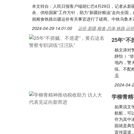
本文转自：人民日报客户端胡仁巴4月29日，记者从新
余、供给国家”工作方针，助力“新疆好粮油”走向全国
就粮食铁路出疆运价有关事宜进行了磋商。中铁乌鲁木
2024-04-29 14:01:00
运价,新疆,粮食,总体,铁路,运
25年“
杨文涛对
静怡 ）“
地内，警
练。不配
多
2024-04-2
学柳青精
如果说文
航船，可
作为其中
园就是典
宣传渠道