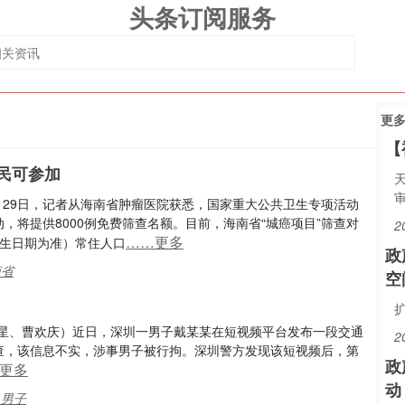
头条订阅服务
更
【
居民可参加
审
4月29日，记者从海南省肿瘤医院获悉，国家重大公共卫生专项活动
，将提供8000例免费筛查名额。目前，海南省“城癌项目”筛查对
2
……更多
出生日期为准）常住人口
政
南省
空
王星、曹欢庆）近日，深圳一男子戴某某在短视频平台发布一段交通
2
经查，该信息不实，涉事男子被行拘。深圳警方发现该短视频后，第
政
更多
动
,男子