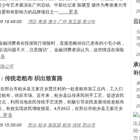
青少年艺术展演在广州启动。中新社记者 陈骥旻 摄作为粤港澳大湾
2
……更多
喜爱和有影响力的品牌项目之一
云
9 18:49:00
湾区,粤港,澳大,广州,第五届,青少年
金融消费者在投保医疗保险时，直接忽略掉自己患有的小毛小病，
医生说问题不大，注意随访”， 金融消费者误认为，这些情况在保险
2
更多
承
保险公司
补
：传统老粗布 织出致富路
日，在邢台市柏乡县王家庄乡贾庄村的一处老粗布加工点内，工人们
2
老粗布，供应市场。近年来，柏乡县以传承民间手工艺、促进农民
首
发点，利用当地农民传统手艺优势，积极引导农民发展传统老粗布
2
品，有效实现农民增收致富。4月26日，在邢台市柏乡县王家庄乡
…更多
9 15:39:00
邢台,柏乡,致富路,粗布,传统,邢台市