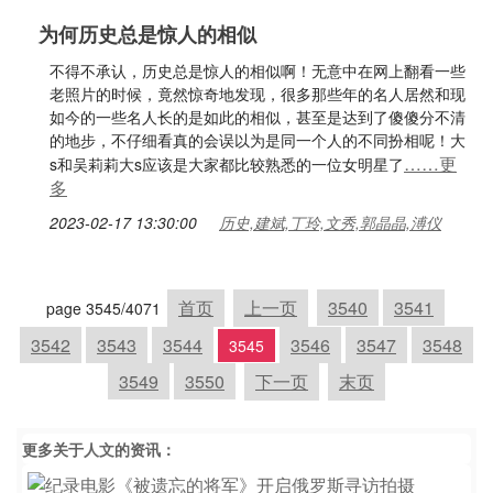
为何历史总是惊人的相似
不得不承认，历史总是惊人的相似啊！无意中在网上翻看一些
老照片的时候，竟然惊奇地发现，很多那些年的名人居然和现
如今的一些名人长的是如此的相似，甚至是达到了傻傻分不清
的地步，不仔细看真的会误以为是同一个人的不同扮相呢！大
……更
s和吴莉莉大s应该是大家都比较熟悉的一位女明星了
多
2023-02-17 13:30:00
历史,建斌,丁玲,文秀,郭晶晶,溥仪
首页
上一页
3540
3541
page 3545/4071
3542
3543
3544
3546
3547
3548
3545
3549
3550
下一页
末页
更多关于
人文
的资讯：