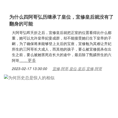
为什么四阿哥弘历继承了皇位，宜修皇后就没有了
翻身的可能
大阿哥弘晖夭折之后，宜修皇后就把正室的位置看得比什么都
重，她可以允许皇帝妃妾成群，却不能接受她们生下皇帝的子
嗣，为了确保将来能够登上太后的宝座，宜修勉为其难让齐妃
所生的三阿哥长大成人，而其他的孩子，要么被宜修扼杀在出
生之前，要么被她害死在长大的途中，最后除了甄嬛所生的六
……更多
阿哥
2023-02-17 13:30:00
宜修,阿哥,皇位,皇后,宜修,阿哥