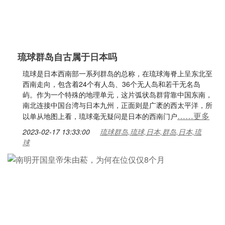
琉球群岛自古属于日本吗
琉球是日本西南部一系列群岛的总称，在琉球海脊上呈东北至
西南走向，包含着24个有人岛、36个无人岛和若干无名岛
屿。作为一个特殊的地理单元，这片弧状岛群背靠中国东南，
南北连接中国台湾与日本九州，正面则是广袤的西太平洋，所
……更多
以单从地图上看，琉球毫无疑问是日本的西南门户
2023-02-17 13:33:00
琉球群岛,琉球,日本,群岛,日本,琉
球