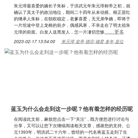
朱元璋最喜爱的嫡长子朱标，于洪武元年朱元璋称帝之初，就
确认了其太子的政治地位，期间二十四年从未动摇。根正苗红
的继承人朱标，在朝权稳定，老爹喜爱，无兄弟争嫡，即将于
一片坦途中登上龙椅的前夕，偶感风寒，不幸走在了明太祖朱
……更多
元璋的前面。白发人送黑发人，怎一片凄切悲惨
2023-02-17 13:54:00
朱元璋,皇帝,德宗,储君,多年,皇位
蓝玉为什么会走到这一步呢？他有着怎样的经历呢
在阅读此文前，麻烦您点击一下“关注”，既方便您进行讨论与
分享，又可以让您下次继续阅读相关文章，感谢您的支持。公
元1393年，明洪武二十六年，曾经的一代名将蓝玉走到了生