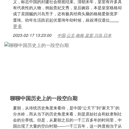
义，标志中国的封建社会彻底结束。清朝末年，皇室有许多具
有代表性的人物，例如贵妃文秀，皇后婉容，本是皇室格格却
成了卖国贼的川岛芳子，还有极具经商头脑的格格爱新觉罗·
……
显琦。幼年生活跌宕起伏显琦年幼时候，叔叔溥仪退位
更多
2023-02-17 13:23:00
中国,公主,格格,皇室,川岛,日本
聊聊中国历史上的一段空白期
夏朝，从传统历史角度来看待，是中国“公天下”到“家天下”的
分水岭，而从当下的历史角度来看，则是原始社会和奴隶制社
会的分界线。但是，从夏朝之后的一千三百多年的时间里，中
国出现了大量的空白时期——一千三百年，这一跨度相当于从