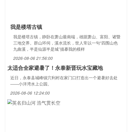
我是楼塔古镇
我是楼塔古镇，静卧在萧山最南端，雄踞萧山、富阳、诸暨
三地交界。群山环伺，溪水流长，世人常以一句“四围山色
九曲溪，半是仙源半是城”描摹我的模样
2026-08-06 21:56:00
太适合全家避暑了！永泰新晋玩水宝藏地
近日，永泰县城峰镇穴利村在家门口打造出一个避暑好去处
——小洋湾水上公园。
2026-08-06 12:24:00