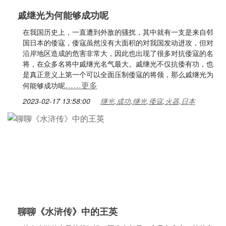
戚继光为何能够成功呢
在我国历史上，一直遭到外敌的骚扰，其中就有一支是来自邻
国日本的倭寇，倭寇虽然没有大面积的对我国发动进攻，但对
沿岸地区造成的危害非常大，因此也出现了很多对抗倭寇的名
将，在众多名将中戚继光名气最大。戚继光不仅抗倭有功，也
是真正意义上第一个可以全面压制倭寇的将领，那么戚继光为
……更多
何能够成功呢
2023-02-17 13:58:00
继光,成功,继光,倭寇,火器,日本
聊聊《水浒传》中的王英