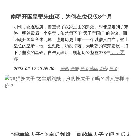
南明开国皇帝朱由菘，为何在位仅仅8个月
明朝，驱逐鞑虏，曾重现了汉家江山的辉煌。即使是走到了末
路，明朝最后一个皇帝，依然留下了“天子守国门”的美谈。而
明朝开国皇帝朱元璋，也是历史上唯一一个以僧人自立，登上
皇位的皇帝，他一生勤政，功勋卓著，为明朝的繁荣发展，打
……更
下了坚实的基础。自朱元璋后，明朝历经整整276年
多
2023-02-17 13:55:00
南明,开国,皇帝,南明,明朝,皇帝
“狸猫换太子”之皇后刘娥，真的换太子了吗？后人