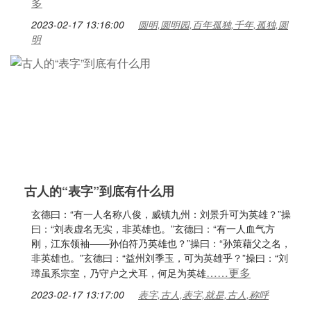
多
2023-02-17 13:16:00
圆明,圆明园,百年孤独,千年,孤独,圆
明
古人的“表字”到底有什么用
玄德曰：“有一人名称八俊，威镇九州：刘景升可为英雄？”操
曰：“刘表虚名无实，非英雄也。”玄德曰：“有一人血气方
刚，江东领袖——孙伯符乃英雄也？”操曰：“孙策藉父之名，
非英雄也。”玄德曰：“益州刘季玉，可为英雄乎？”操曰：“刘
……更多
璋虽系宗室，乃守户之犬耳，何足为英雄
2023-02-17 13:17:00
表字,古人,表字,就是,古人,称呼