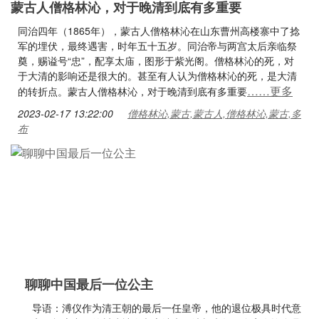
蒙古人僧格林沁，对于晚清到底有多重要
同治四年（1865年），蒙古人僧格林沁在山东曹州高楼寨中了捻
军的埋伏，最终遇害，时年五十五岁。同治帝与两宫太后亲临祭
奠，赐谥号“忠”，配享太庙，图形于紫光阁。僧格林沁的死，对
于大清的影响还是很大的。甚至有人认为僧格林沁的死，是大清
……更多
的转折点。蒙古人僧格林沁，对于晚清到底有多重要
2023-02-17 13:22:00
僧格林沁,蒙古,蒙古人,僧格林沁,蒙古,多
布
聊聊中国最后一位公主
导语：溥仪作为清王朝的最后一任皇帝，他的退位极具时代意