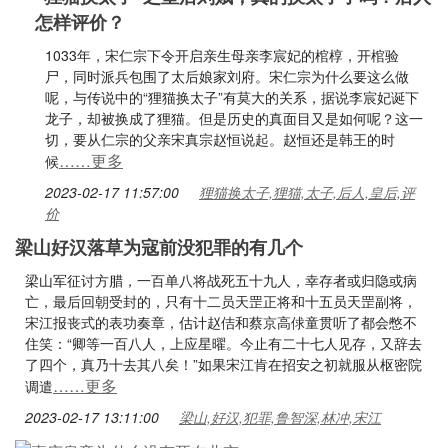
怎样评价？
1033年，宋仁宗下令开启亲生母亲李宸妃的棺椁，开棺验
尸，同时派兵包围了太后娘家刘府。宋仁宗为什么要这么做
呢，与传说中的“狸猫换太子”有莫大的关系，据说李宸妃诞下
龙子，却被换成了狸猫。但是历史的真面目又是如何呢？这一
切，要从仁宗的父亲宋真宗赵恒说起。赵恒还是韩王的时
……更多
候
2023-02-17 11:57:00
狸猫换太子,狸猫,太子,后人,皇后,评
价
梁山好汉落草为寇前没犯罪的有几个
梁山军征讨方腊，一百单八将战死五十九人，幸存者或归隐或病
亡，最后回朝受封的，只有十二员天罡正将和十五员天罡副将，
宋江报丧式的表功奏章，估计赵佶和蔡京高俅童贯听了都会憋不
住笑：“卿等一百八人，上应星曜。今止有二十七人见存，又辞去
了四个，真乃十去其八矣！”如果宋江肯在招安之初就服从枢密院
……更多
调遣
2023-02-17 13:11:00
梁山,好汉,犯罪,鲁智深,林冲,宋江