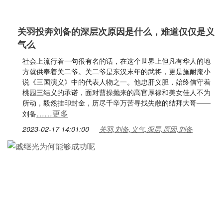
关羽投奔刘备的深层次原因是什么，难道仅仅是义
气么
社会上流行着一句很有名的话，在这个世界上但凡有华人的地
方就供奉着关二爷。关二爷是东汉末年的武将，更是施耐庵小
说《三国演义》中的代表人物之一。他忠肝义胆，始终信守着
桃园三结义的承诺，面对曹操抛来的高官厚禄和美女佳人不为
所动，毅然挂印封金，历尽千辛万苦寻找失散的结拜大哥——
……更多
刘备
2023-02-17 14:01:00
关羽,刘备,义气,深层,原因,刘备