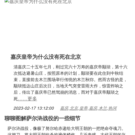
嘉庆皇帝为什么没有死在北京
清嘉庆二十五年七月，刚过完六十万寿的嘉庆帝颙琰，第十六
次抵达避暑山庄，按照原本的计划，颙琰要在此住到中秋结
束，直接前去木兰围场举行传统的木兰秋狝。然而古怪的是，
颙琰抵达山庄后次日，当地天气突变雷雨大作，惊雷炸响之
后，传出了嘉庆帝已然驾崩的消息，而对于嘉庆帝颙琰之
……更多
死
2023-02-17 13:12:00
嘉庆,北京,皇帝,嘉庆,木兰,热河
聊聊图解萨尔浒战役的一些细节
萨尔浒战役，像极了努尔哈赤递给大明王朝的一把绝命夺魂刀。
这把刀，将大明王朝砍杀的遍体鳞伤，几近奔残。古代王朝的兴