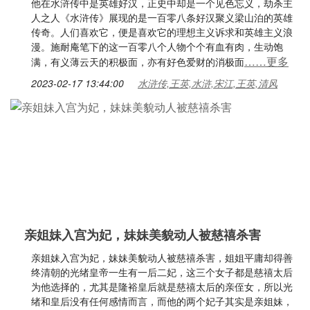
他在水浒传中是英雄好汉，正史中却是一个见色忘义，劫杀主
人之人《水浒传》展现的是一百零八条好汉聚义梁山泊的英雄
传奇。人们喜欢它，便是喜欢它的理想主义诉求和英雄主义浪
漫。施耐庵笔下的这一百零八个人物个个有血有肉，生动饱
……更多
满，有义薄云天的积极面，亦有好色爱财的消极面
2023-02-17 13:44:00
水浒传,王英,水浒,宋江,王英,清风
亲姐妹入宫为妃，妹妹美貌动人被慈禧杀害
亲姐妹入宫为妃，妹妹美貌动人被慈禧杀害，姐姐平庸却得善
终清朝的光绪皇帝一生有一后二妃，这三个女子都是慈禧太后
为他选择的，尤其是隆裕皇后就是慈禧太后的亲侄女，所以光
绪和皇后没有任何感情而言，而他的两个妃子其实是亲姐妹，