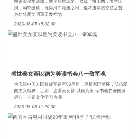
姚暹渠渠水清澈，两岸绿树成荫。侯晓宁摄山西，表里山
河，沟壑纵横，既得河库灌溉之利，也常遭旱涝交替之苦。
身处华夏文明重要发祥地
2026-08-05 15:32:00
盛世美女荟以德为美读书会八一敬军魂
为庆祝中国人民解放军建军99周年，厚植家国情怀，弘扬爱
国主义精神，近期，盛世美女荟“以德为美”读书会在全国掀
起八一主题文化学习热潮
2026-08-05 11:20:00