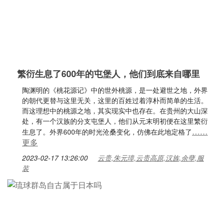
繁衍生息了600年的屯堡人，他们到底来自哪里
陶渊明的《桃花源记》中的世外桃源，是一处避世之地，外界
的朝代更替与这里无关，这里的百姓过着淳朴而简单的生活。
而这理想中的桃源之地，其实现实中也存在。在贵州的大山深
处，有一个汉族的分支屯堡人，他们从元末明初便在这里繁衍
……
生息了。外界600年的时光沧桑变化，仿佛在此地定格了
更多
2023-02-17 13:26:00
云贵,朱元璋,云贵高原,汉族,余孽,服
装