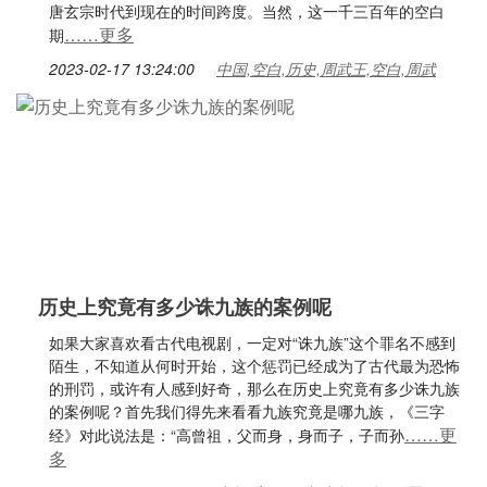
唐玄宗时代到现在的时间跨度。当然，这一千三百年的空白
……更多
期
2023-02-17 13:24:00
中国,空白,历史,周武王,空白,周武
历史上究竟有多少诛九族的案例呢
如果大家喜欢看古代电视剧，一定对“诛九族”这个罪名不感到
陌生，不知道从何时开始，这个惩罚已经成为了古代最为恐怖
的刑罚，或许有人感到好奇，那么在历史上究竟有多少诛九族
的案例呢？首先我们得先来看看九族究竟是哪九族，《三字
……更
经》对此说法是：“高曾祖，父而身，身而子，子而孙
多