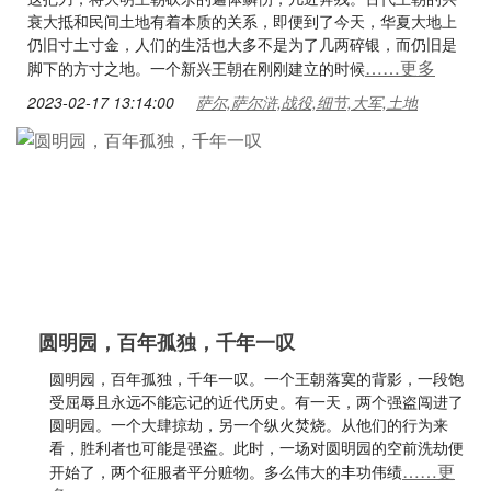
衰大抵和民间土地有着本质的关系，即便到了今天，华夏大地上
仍旧寸土寸金，人们的生活也大多不是为了几两碎银，而仍旧是
……更多
脚下的方寸之地。一个新兴王朝在刚刚建立的时候
2023-02-17 13:14:00
萨尔,萨尔浒,战役,细节,大军,土地
圆明园，百年孤独，千年一叹
圆明园，百年孤独，千年一叹。一个王朝落寞的背影，一段饱
受屈辱且永远不能忘记的近代历史。有一天，两个强盗闯进了
圆明园。一个大肆掠劫，另一个纵火焚烧。从他们的行为来
看，胜利者也可能是强盗。此时，一场对圆明园的空前洗劫便
……更
开始了，两个征服者平分赃物。多么伟大的丰功伟绩