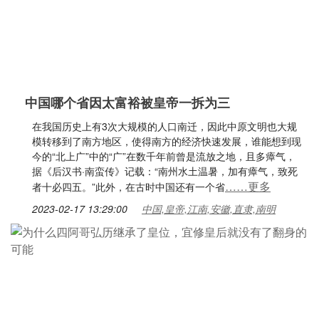
中国哪个省因太富裕被皇帝一拆为三
在我国历史上有3次大规模的人口南迁，因此中原文明也大规
模转移到了南方地区，使得南方的经济快速发展，谁能想到现
今的“北上广”中的“广”在数千年前曾是流放之地，且多瘴气，
据《后汉书·南蛮传》记载：“南州水土温暑，加有瘴气，致死
……更多
者十必四五。”此外，在古时中国还有一个省
2023-02-17 13:29:00
中国,皇帝,江南,安徽,直隶,南明