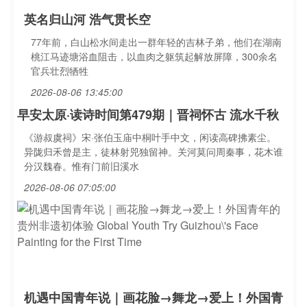
英名归山河 浩气贯长空
77年前，白山松水间走出一群年轻的吉林子弟，他们在湖南
桃江马迹塘浴血阻击，以血肉之躯筑起解放屏障，300余名
官兵壮烈牺牲
2026-08-06 13:45:00
早安太原·读诗时间第479期｜晋祠怀古 流水千秋
《游叔虞祠》宋·张伯玉庙中桐叶手中文，闲读高碑拂素尘。
异陇归禾曾是主，徒林射兕独留神。关河莫问周秦事，花木谁
分汉魏春。惟有门前旧溪水
2026-08-06 07:05:00
机遇中国青年说｜画花脸→舞龙→爱上！外国青