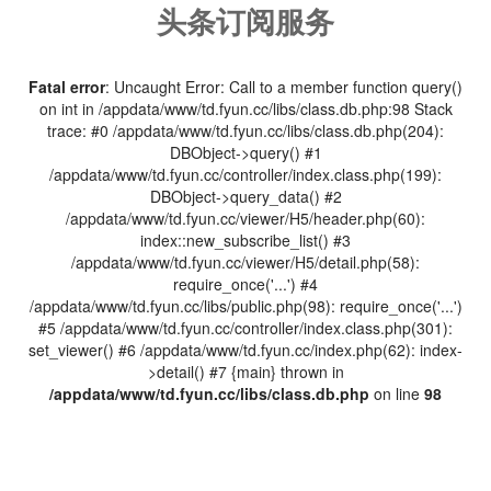
头条订阅服务
Fatal error
: Uncaught Error: Call to a member function query()
on int in /appdata/www/td.fyun.cc/libs/class.db.php:98 Stack
trace: #0 /appdata/www/td.fyun.cc/libs/class.db.php(204):
DBObject->query() #1
/appdata/www/td.fyun.cc/controller/index.class.php(199):
DBObject->query_data() #2
/appdata/www/td.fyun.cc/viewer/H5/header.php(60):
index::new_subscribe_list() #3
/appdata/www/td.fyun.cc/viewer/H5/detail.php(58):
require_once('...') #4
/appdata/www/td.fyun.cc/libs/public.php(98): require_once('...')
#5 /appdata/www/td.fyun.cc/controller/index.class.php(301):
set_viewer() #6 /appdata/www/td.fyun.cc/index.php(62): index-
>detail() #7 {main} thrown in
/appdata/www/td.fyun.cc/libs/class.db.php
on line
98