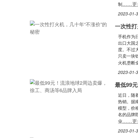
……更
制
2023-01-3
一次性打
手机作为
出口大国
度。不过
只卖一块
火机垄断
2023-01-3
最低99
近日，随
热销。据
模型，价格
名的品牌
……更
业
2023-01-3