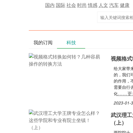
国内
国际
社会
时尚
情感
人文
汽车
健康
我的订阅
科技
视频格式
给大家带
的，我们
的作用，
需要自行
……更
化
2023-01-3
武汉理工
（上）
两院院士