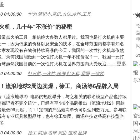
多
0 04:00:00
华为,笔记本,笔记,方法,水印,工具
“
火机，几十年“不涨价”的秘密
型
日常点火的工具，相信绝大多数人都用过。我国也是打火机的主要
之一，因为低廉的价格以及安全的技术，在全球范围内都享有知名
大家发现没有在物价持续高涨的今天，我国的一次性打火机却依然
2
钱。为何我国能做到一次性打火机十年不涨价呢？一、我国一元打
……更多
全球虽然我国目前的一次性打火机在世界范围内大受欢迎
0 04:00:00
打火机,一次性,秘密,打火机,我国,一次性
元！流浪地球2周边卖爆，徐工、商汤等6品牌入局
着《流浪地球2》电影的热度攀升，与之相关的联名模型产品也持续
南都记者不完全统计，已经有至少6个品牌推出《流浪地球2》同款
最低99元起，而1:1定制的产品最高单价可以达到数万元。参与联
既有专业玩具模型品牌，也有徐工集团、商汤科技这些高科技型企
多
0 04:00:00
徐工,商汤,地球,周边,流浪,品牌