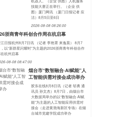
机器人。（企业 供图）人机服务
技能大赛正在举行。（企业 供
图）厦门网讯 （厦门日报记者 应
洁）8月5日至6日
2026-08-08 08:26:00
026浙商青年科创合作周在杭启幕
江日报杭州8月7日讯 （记者 李艳霄 来逸晨） 8月7
日，以“新群星闪耀时”为主题的2026浙商青年科创合作
周在杭州启幕
026-08-08 08:47:00
烟台市“数智融合·AI赋能”人
工智能供需对接会成功举办
胶东在线8月8日讯（记者 邬勇 通
讯员 孙文杰）8月7日，由烟台市
大数据局举办的以“数智融合·AI赋
能”为主题的人工智能应用供需对
接会（走进黄渤海新区专场）在烟
台城市党建学院成功举办