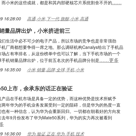
……
。而小米的这些成就，都是和其内部硬核芯片系统割舍不开的
9 16:28:00
高通,小米,下一代,旗舰,小米,高通
销量品牌出炉，小米挤进前三
我们生活中必不可少的电子产品，所以市场的竞争也是非常强劲
机厂商都想要争得一席之地。那么调研机构Canalys给出了手机品
市场占有率排名，从这份榜单中也可以了解，当下手机市场的一个
……更多
球手机销量品牌出炉，位于前五名次的手机品牌分别是
9 16:35:00
小米,销量,品牌,全球,手机,小米
te50上市，余承东的话正在验证
机产品在手机市场是具备一定的优势，而这种优势是技术所赋予
这两年华为的手机业务发展受到一定的阻碍，但是华为的热度一直
们也有一种信念，认为华为会重新回归。一切都在朝着好的方向发
去年9月份发布了华为Mate50系列，华为的实力再次被看到
多
9 16:36:00
华为,验证,正在,华为,手机,技术