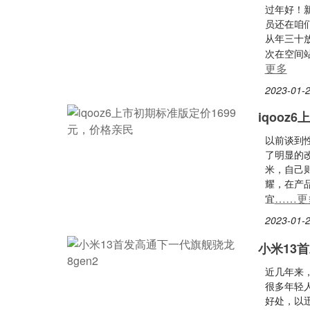
过年好！
员还在咱
从年三十
次在空间
更多
2023-01-2
iqooz
以前谈到
了明显的
米，自己
耀，在产
……更
宜
2023-01-2
小米13
近几年来
很多年轻
好处，以