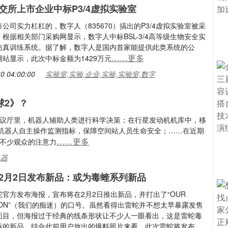
交所上市企业中标P3/4虚拟实验室
公司实力杠杠的，数字人（835670）搞出的P3/4虚拟实验室被采
根据相关部门采购网显示，数字人中标BSL-3/4高等级生物安全实
仿真训练系统。据了解，数字人是国内首家能提供此类系统的公
……更多
站显示，此次中标金额为1429万元
0 04:00:00
实验室,实验,企业,实验,实验室,数字
球2》？
会议厅里，机器人辅助人类进行科学决策；在行星发动机机库中，移
机器人自主操作监测指标，保障空间站人员生命安全；……在近期
……更多
了不少观众的注意力
机器
2月2日发布新品：或为毒蝰系列新品
官方发布海报，宣布将在2月2日推出新品，并打出了“OUR
SION”（我们的痴迷）的口号。虽然看得出雷蛇并不想太早暴露发售
面目，但海报过于经典的线条形状让不少人一眼看出，这是雷蛇毒
标的新品。结合此前用户放出的爆料照片来看，此次雷蛇将发布