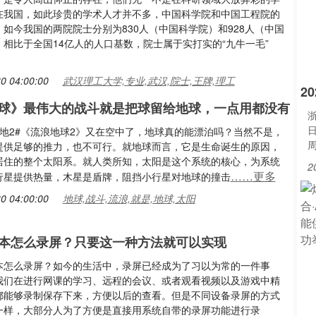
在我国，如此珍贵的学术人才并不多，中国科学院和中国工程院的
如今我国的两院院士分别为830人（中国科学院）和928人（中国
。相比于全国14亿人的人口基数，院士属于实打实的“九牛一毛”
0 04:00:00
武汉理工大学,专业,武汉,院士,王牌,理工
2
球》最伟大的战斗就是把球留给地球，一点用都没有
浙
浪地2#《流浪地球2》又在空中了，地球真的能漂泊吗？当然不是，
提供足够的推力，也不可行。就地球而言，它是生命诞生的原因，
居住的整个太阳系。就人类所知，太阳是这个系统的核心，为系统
2
……更多
行星提供热量，木星是盾牌，阻挡小行星对地球的撞击
0 04:00:00
地球,战斗,流浪,就是,地球,太阳
本怎么录屏？只要这一种方法就可以实现
本怎么录屏？如今的生活中，录屏已经成为了习以为常的一件事
我们在进行网课的学习、远程的会议、或者观看视频以及游戏中精
都能够录制保存下来，方便以后的查看。但是不同设备录屏的方式
一样，大部分人为了方便是直接用系统自带的录屏功能进行录