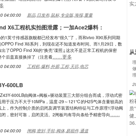
多
0 04:00:00
新品,日发布,鼠标,专业版,海报,重量
Find X6工程机实拍图泄露；一加Ace2爆料：
vo的1英寸传感器旗舰都已经发布“很久”了，而和vivo X90系列同期
OPPO Find X6系列，到现在还不知道发布时间。而1月29日，数
出了OPPO Find X6的“换壳”谍照↓这次不是正常工程机的保密
从
……更多
整个后盖直接换掉了（注意看
0 04:00:00
工程机,爆料,外观,工程,天玑,电芯
Y-600LB
2
Z43Y-600LB由阀体+阀板+驱动装置三大部分组合而成，浮动式密
用于压力不大于10MPa，温度-29～121℃的H2S气体含量较高的
线上，作为控制介质的启闭及调节装置结构特征与工作原理1浮动阀
……
启闭，密封可靠，启闭灵活。2闸板均有导向条给予精密导向
0 04:00:00
闸阀,密封,手轮,阀体,易损件,通道