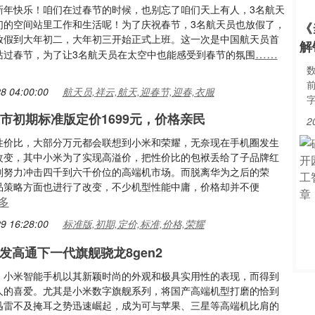
新年快乐！咱们在过春节的时候，也别忘了咱们天上有人，3名航天
们的空间站里工作和生活呢！为了庆祝春节，3名航天员也放假了，
《
放假到大年初二，大年初三开始正式上班。这一次是中国航天员首
解
……
站过春节，为了让3名航天员在太空中也能感受到春节的氛围
8 04:00:00
航天员,祥云,航天,迎春节,迎春,衣服
6上市初期标准版定价1699元，价格亲民
2
性价比，大部分万元都会联想到小米和荣耀，无奈现在手机圈发生
改变，其中小米为了实现高溢价，把性价比的包袱丢给了子品牌红
则努力冲击四千到六千价位的高端机市场。而脱离华为之后的荣
品策略方面也进行了改变，不少机型性能中庸，价格却并不便
多
9 16:28:00
标准版,初期,定价,标准,价格,荣耀
首发高通下一代旗舰骁龙8gen2
，小米智能手机以其新颖时尚的外观和极具实用性的表现，而得到
人的喜爱。尤其是小米数字旗舰系列，将国产高端机型打磨的恰到
迅雷不及掩耳之势迅速崛起，成为可与苹果、三星等高端机比肩的