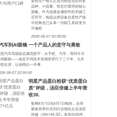
柔性生产模式正成为制造业应对多
品种、小批量、快交付需求的核心
策略。作为连接金属部件的关键工
艺环节，电阻点焊设备在柔性产线
中的角色已从单一功能工具转变为
可编程
2026-08-07 20:38:00
汽车到AI眼镜 一个产品人的坚守与勇敢
理想汽车高级副总裁范皓宇：从手机、汽车，再到今天
做AI眼镜——他在不同技术浪潮里穿行了二十年。九年
理想生涯，让他明白一件事
026-08-07 22:00:00
明星产品蛋白粉获“优质蛋白
质”评级，汤臣倍健上半年营
收36.
鲁网8月7日讯8月7日晚间，全球
膳食营养补充剂行业领先企业汤臣
倍健（300146.SZ）发布2026年