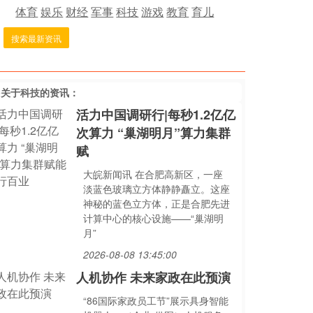
体育
娱乐
财经
军事
科技
游戏
教育
育儿
搜索最新资讯
多关于
科技
的资讯：
活力中国调研行|每秒1.2亿亿
次算力 “巢湖明月”算力集群
赋
大皖新闻讯 在合肥高新区，一座
淡蓝色玻璃立方体静静矗立。这座
神秘的蓝色立方体，正是合肥先进
计算中心的核心设施——“巢湖明
月”
2026-08-08 13:45:00
人机协作 未来家政在此预演
“86国际家政员工节”展示具身智能