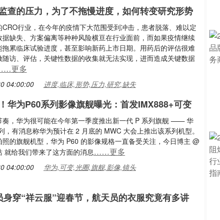
监查的压力，为了不拖慢进度，如何转变研究形势
的CRO行业，在今年的疫情下大范围受到冲击，患者脱落、难以定
数据缺失、方案偏离等种种风险横亘在行业面前，而如果疫情继续
能拖累临床试验进度，甚至影响新药上市日期。用药后的评估很难
做随访、评估，关键性数据的收集就无法实现，进而造成关键数据
……更多
0 04:00:00
进度,临床,形势,压力,研究,缺失
！华为P60系列影像旗舰曝光：首发IMX888+可变
奏，华为很可能在今年第一季度推出新一代 P 系列旗舰 —— 华
 系列，有消息称华为预计在 2 月底的 MWC 大会上推出该系列机型。
照的旗舰机型，华为 P60 的影像规格一直备受关注，今日博主 @
……更多
站 就给我们带来了这方面的消息
0 04:00:00
华为,可变,光圈,旗舰,影像,镜头
员身穿“祥云服”迎春节，航天员的衣服究竟有多讲